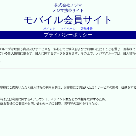
株式会社ノジマ
ノジマ携帯サイト
モバイル会員サイト
ポイント
｜
マイページ
｜
店舗検索
プライバシーポリシー
マグループが取扱う商品及びサービスを、安心してご購入およびご利用いただくことを通じ、お客様
れている個人情報に限らず、個人に関するデータを含みます。その上で、ノジマグループは、個人情
。
客様にご提供いただく個人情報の利用目的は、お客様にご満足いただくサービスの開発、提供をす
の付与または利用に関するd アカウント、d ポイント数などの情報を取得するため。
の他お客様のご要望やお問い合わせへのご回答、資料等の送付を行うため。