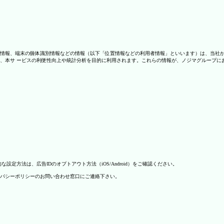
情報、端末の個体識別情報などの情報（以下「位置情報などの利用者情報」といいます）は、当社
、本サ ービスの利便性向上や統計分析を目的に利用されます。これらの情報が、ノジマグループに
方法は、広告IDのオプトアウト方法（iOS/Android）をご確認ください。
バシーポリシーのお問い合わせ窓口にご連絡下さい。