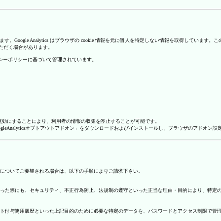
を使用しています。Google Analytics はブラウザの cookie 情報を元に個人を特定しない情報
いただく場合があります。
のプライバシーポリシーに基づいて管理されています。
alyticsを無効にすることにより、利用者の情報の収集を停止することが可能です。
ージで「GoogleAnalyticsオプトアウトアドオン」をダウンロードおよびインストールし、ブラウザのア
についてご要望される場合は、以下の手順によりご請求下さい。
った際にも、セキュリティ、不正行為防止、法規制の遵守といった正当な理由・目的により、特定
ト付与使用履歴といった上記目的のために必要な特定のデータを、パスワードとアクセス制限で管