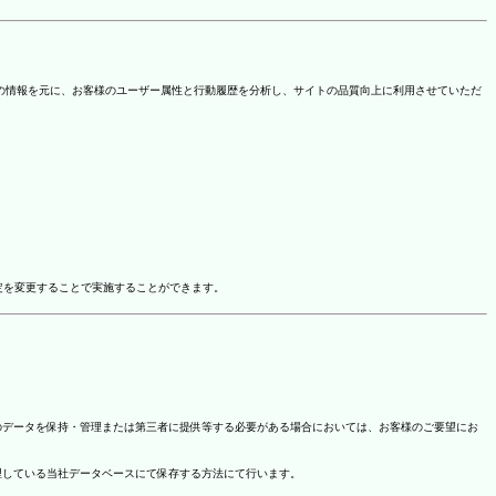
を取得しています。この情報を元に、お客様のユーザー属性と行動履歴を分析し、サイトの品質向上に利用させていただ
ドオン設定を変更することで実施することができます。
のデータを保持・管理または第三者に提供等する必要がある場合においては、お客様のご要望にお
理している当社データベースにて保存する方法にて行います。