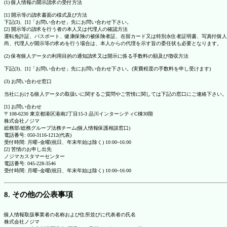
(1) 個人情報の開示請求の受付方法
[1] 開示等の請求書面の様式及び方法
下記(3)、[1]「お問い合わせ」先にお問い合わせ下さい。
[2] 開示等の請求を行う者の本人又は代理人の確認方法
運転免許証、パスポート、健康保険の被保険者証、在留カード又は特別永住者証明書、写真付個人
尚、代理人が開示等の求めを行う場合は、本人からの代理を示す旨の委任状も必要となります。
(2) 保有個人データの利用目的の通知請求又は開示に係る手数料の額及び徴収方法
下記(3)、[1]「お問い合わせ」先にお問い合わせ下さい。(実費程度の手数料を申し受けます)
(3) お問い合わせ窓口
当社における個人データの取扱いに関するご質問やご苦情に関しては下記の窓口にご連絡下さい。
[1] お問い合わせ
〒108-6230 東京都港区港南2丁目15-3 品川インターシティC棟30階
株式会社ノジマ
総務部/総務グループ法務チーム(個人情報保護相談窓口)
電話番号: 050-3116-1212(代表)
受付時間: 月曜~金曜(祝日、年末年始は除く) 10:00~16:00
[2] 苦情のお申し出先
ノジマカスタマーセンター
電話番号: 045-228-3546
受付時間: 月曜~金曜(祝日、年末年始は除く) 10:00~16:00
8. その他の公表事項
個人情報取扱事業者の名称および住所並びに代表者の氏名
株式会社ノジマ