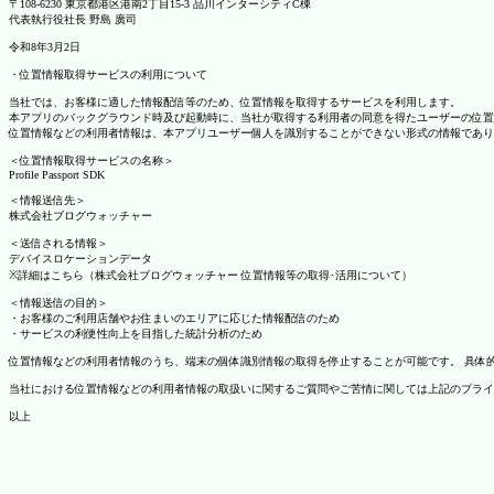
〒108-6230 東京都港区港南2丁目15-3 品川インターシティC棟
代表執行役社長 野島 廣司
令和8年3月2日
・位置情報取得サービスの利用について
当社では、お客様に適した情報配信等のため、位置情報を取得するサービスを利用します。
本アプリのバックグラウンド時及び起動時に、当社が取得する利用者の同意を得たユーザーの位置
位置情報などの利用者情報は、本アプリユーザー個人を識別することができない形式の情報であり
＜位置情報取得サービスの名称＞
Profile Passport SDK
＜情報送信先＞
株式会社ブログウォッチャー
＜送信される情報＞
デバイスロケーションデータ
※詳細はこちら（株式会社ブログウォッチャー 位置情報等の取得･活用について）
＜情報送信の目的＞
・お客様のご利用店舗やお住まいのエリアに応じた情報配信のため
・サービスの利便性向上を目指した統計分析のため
位置情報などの利用者情報のうち、端末の個体識別情報の取得を停止することが可能です。 具体的な設定
当社における位置情報などの利用者情報の取扱いに関するご質問やご苦情に関しては上記のプライ
以上