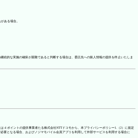
れがある場合。
の継続的な実施の確保が困難であると判断する場合は、委託先への個人情報の提供を停止いたしま
は d ポイントの提供事業者たる株式会社NTTドコモから、本プライバシーポリシー1.（2）に規定
が必要となる場合、およびノジマモバイル会員アプリを利用して外部サービスを利用する場合に