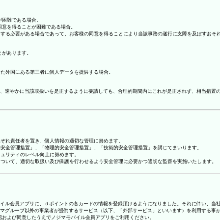
が困難である場合。
の同意を得ることが困難である場合。
協力する必要がある場合であって、お客様の同意を得ることにより当該事務の遂行に支障を及ぼすおそ
とがあります。
てた外国にある第三者に個人データを提供する場合。
、速やかに当該取扱いを是正するように要請しても、合理的期間内にこれが是正されず、相当措置
れぞれ責任者を置き、個人情報の適切な管理に努めます。
人的安全管理措置」、「物理的安全管理措置」、「技術的安全管理措置」を講じてまいります。
キュリティのレベル向上に努めます。
報について、適切な取扱い及び保護を行わせるよう安全管理に必要かつ適切な監督を実施いたします。
ジマモバイル会員アプリに、ｄポイントの各カードの情報を登録頂けるようになりました。それに伴い、当社
マグループ以外の事業者が提供するサービス（以下、「外部サービス」といいます）を利用する事
確認および同意したうえでノジマモバイル会員アプリをご利用ください。