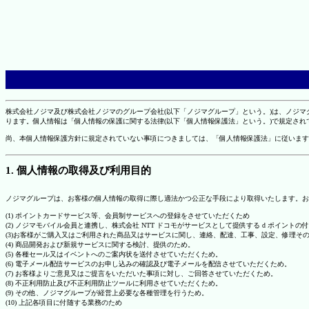
株式会社ノジマ及び株式会社ノジマのグループ会社(以下「ノジマグループ」という。)は、ノジ
ります。個人情報は「個人情報の保護に関する法律(以下「個人情報保護法」という。)で規定さ
尚、本個人情報保護方針に規定されていない事項につきましては、「個人情報保護法」に従います
1. 個人情報の取得及び利用目的
ノジマグループは、お客様の個人情報の取得に際し適法かつ公正な手段により取得いたします。お
(1) ポイントカードサービス等、会員制サービスへの登録をさせていただくため
(2) ノジマモバイル会員と連携し、株式会社 NTT ドコモがサービスとして提供する d ポイント
(3)お客様がご購入又はご利用された商品又はサービスに関し、連絡、配達、工事、設定、修理そ
(4) 商品開発および新規サービスに関する検討、提供のため。
(5) 各種セール又はイベントへのご案内状を送付させていただくため。
(6) 電子メール配信サービスのお申し込みの確認及び電子メールを配信させていただくため。
(7) お客様よりご意見又はご提言をいただいた事項に対し、ご回答させていただくため。
(8) 不正利用防止及び不正利用防止ツールに利用させていただくため。
(9) その他、ノジマグループが経営上必要な各種管理を行うため。
(10) 上記各項目に付随する業務のため