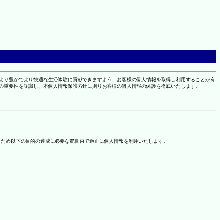
により豊かでより快適な生活体験に貢献できますよう、お客様の個人情報を取得し利用することが有
報の重要性を認識し、本個人情報保護方針に則りお客様の個人情報の保護を徹底いたします。
るため以下の目的の達成に必要な範囲内で適正に個人情報を利用いたします。