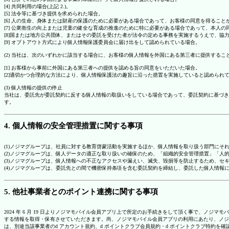
[4] 共同利用の場合(上記 2.)。
[5] 法令等に基づき提供を求められた場合。
[6] 人の生命、身体または財産の保護のために必要がある場合であって、お客様の同意を得ること
[7] 公衆衛生の向上または児童の健全な育成の推進のために特に必要がある場合であって、本人
[8]国または地方公共団体、またはその委託を受けた者が法令の定める事務を実施するうえで、
[9] オプトアウト方式により個人情報保護委員会に届け出をして認められている場合。
(2) 当社は、次のいずれかに該当する場合に、お客様の個人情報を外国にある第三者に提供するこ
[1] お客様から事前に外国にある第三者への提供を認める旨の同意をいただいた場合。
[2]適切かつ合理的な方法により、個人情報保護法の趣旨に沿った措置を実施していると認められ
(3) 個人情報の提供の停止
当社は、委託先が委託契約に反する個人情報の取扱いをしている場合であって、委託契約に基づき
す。
4. 個人情報の安全管理措置に関する事項
(1)ノジマグループは、社員に対する教育啓蒙活動を実施するほか、個人情報を取り扱う部門にそ
(2)ノジマグループは、個人データの適正な取り扱いの確保のため、「組織的安全管理措置」「
(3)ノジマグループは、個人情報への不正なアクセスや漏えい、滅失、毀損等を防止するため、セ
(4)ノジマグループは、委託先との間で機密保持条項を含む委託契約を締結し、委託した個人情
5. 他社事業者とのポイント連携に関する事項
2024 年 6 月 19 日よりノジマモバイル会員アプリ上で所定のお手続きをして頂く事で、ノ
する情報を取得・保有させていただきます。尚、ノジマモバイル会員アプリの利用にあたり、ノジ
は、別途当該事業者のd アカウント規約、d ポイントクラブ会員規約・d ポイントクラブ特約を