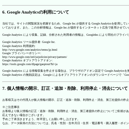
6. Google Analyticsの利用について
当社では、サイトの閲覧状況を把握するため、Google Inc.が提供する Google Analytics
いております。また、この分析情報は、Google Inc.が提供するインターネット広告で使用させて
Google Analytics により収集、記録、分析された利用者の情報は、GoogleInc.により同社
Google Analytics ツール提供者: Google Inc.
Google Analytics 利用規約:
http://www.google.com/analytics/terms/jp.html
Google プライバシーポリシー:
http://www.google.com/intl/ja/policies/privacy/partners/
Google Analytics オプトアウトアドオン:
https://tools.google.com/dlpage/gaoptout?hl=ja
Google Analytics による情報収集を停止する場合は、ブラウザのアドオン設定で Google An
Google Analytics の無効設定は、Google によるオプトアウトアドオンのダウンロードペ
7. 個人情報の開示、訂正・追加・削除、利用停止・消去について
お客様又はその代理人が個人情報の開示、訂正・追加・削除、利用停止・消去、第三社提供の停止
※ご注意事項
お客様より個人情報の訂正・追加・削除、利用停止・消去、第三者提供の停止についてご依頼があ
応えできない場合がございます。
予めご了承頂きますよう、何卒宜しくお願い申し上げます。
なお、データ保持の方法については、氏名・性別・生年月日・住所・電話番号・購入履歴・ポイン