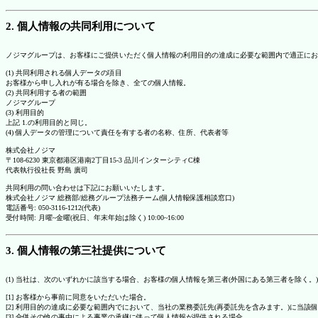
2. 個人情報の共同利用について
ノジマグループは、お客様にご提供いただく個人情報の利用目的の達成に必要な範囲内で適正にお
(1) 共同利用される個人データの項目
お客様から申し入れが有る場合を除き、全ての個人情報。
(2) 共同利用する者の範囲
ノジマグループ
(3) 利用目的
上記 1.の利用目的と同じ。
(4) 個人データの管理について責任を有する者の名称、住所、代表者等
株式会社ノジマ
〒108-6230 東京都港区港南2丁目15-3 品川インターシティC棟
代表執行役社長 野島 廣司
共同利用の問い合わせは下記にお願いいたします。
株式会社ノジマ 総務部/総務グループ法務チーム(個人情報保護相談窓口)
電話番号: 050-3116-1212(代表)
受付時間: 月曜~金曜(祝日、年末年始は除く) 10:00~16:00
3. 個人情報の第三社提供について
(1) 当社は、次のいずれかに該当する場合、お客様の個人情報を第三者(外国にある第三者を除く。
[1] お客様から事前に同意をいただいた場合。
[2] 利用目的の達成に必要な範囲内でにおいて、当社の業務委託先(再委託先を含みます。)に当該
[3] 合併その他の事由による事業の承継に伴って個人情報が提供される場合。