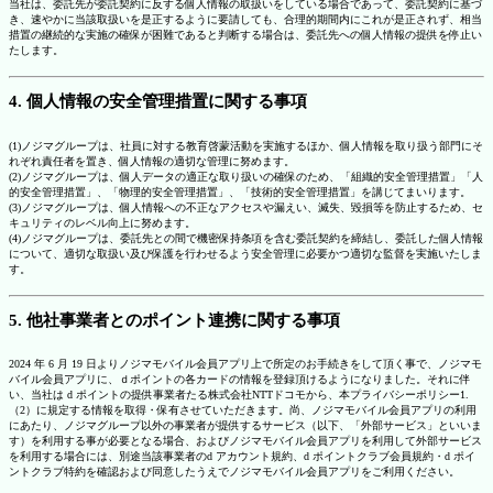
当社は、委託先が委託契約に反する個人情報の取扱いをしている場合であって、委託契約に基づ
き、速やかに当該取扱いを是正するように要請しても、合理的期間内にこれが是正されず、相当
措置の継続的な実施の確保が困難であると判断する場合は、委託先への個人情報の提供を停止い
たします。
4. 個人情報の安全管理措置に関する事項
(1)ノジマグループは、社員に対する教育啓蒙活動を実施するほか、個人情報を取り扱う部門にそ
れぞれ責任者を置き、個人情報の適切な管理に努めます。
(2)ノジマグループは、個人データの適正な取り扱いの確保のため、「組織的安全管理措置」「人
的安全管理措置」、「物理的安全管理措置」、「技術的安全管理措置」を講じてまいります。
(3)ノジマグループは、個人情報への不正なアクセスや漏えい、滅失、毀損等を防止するため、セ
キュリティのレベル向上に努めます。
(4)ノジマグループは、委託先との間で機密保持条項を含む委託契約を締結し、委託した個人情報
について、適切な取扱い及び保護を行わせるよう安全管理に必要かつ適切な監督を実施いたしま
す。
5. 他社事業者とのポイント連携に関する事項
2024 年 6 月 19 日よりノジマモバイル会員アプリ上で所定のお手続きをして頂く事で、ノジマモ
バイル会員アプリに、ｄポイントの各カードの情報を登録頂けるようになりました。それに伴
い、当社は d ポイントの提供事業者たる株式会社NTTドコモから、本プライバシーポリシー1.
（2）に規定する情報を取得・保有させていただきます。尚、ノジマモバイル会員アプリの利用
にあたり、ノジマグループ以外の事業者が提供するサービス（以下、「外部サービス」といいま
す）を利用する事が必要となる場合、およびノジマモバイル会員アプリを利用して外部サービス
を利用する場合には、別途当該事業者のd アカウント規約、d ポイントクラブ会員規約・d ポイ
ントクラブ特約を確認および同意したうえでノジマモバイル会員アプリをご利用ください。