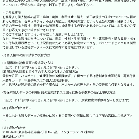
お客様又はその代理人が個人情報の開示、訂正・追加・削除、利用停止・消去、第三社提供の停
止についてご要望される場合は、以下の手順によりご請求下さい。
※ご注意事項
お客様より個人情報の訂正・追加・削除、利用停止・消去、第三者提供の停止についてご依頼が
あった際にも、セキュリティ、不正行為防止、法規制の遵守といった正当な理由・目的により、
特定のデータを保持・管理または第三者に提供等する必要がある場合においては、お客様のご要
望にお応えできない場合がございます。
予めご了承頂きますよう、何卒宜しくお願い申し上げます。
なお、データ保持の方法については、氏名・性別・生年月日・住所・電話番号・購入履歴・ポイ
ント付与使用履歴といった上記目的のために必要な特定のデータを、パスワードとアクセス制限
で管理している当社データベースにて保存する方法にて行います。
(1) 個人情報の開示請求の受付方法
[1] 開示等の請求書面の様式及び方法
下記(3)、[1]「お問い合わせ」先にお問い合わせ下さい。
[2] 開示等の請求を行う者の本人又は代理人の確認方法
運転免許証、パスポート、健康保険の被保険者証、在留カード又は特別永住者証明書、写真付個
人番号カード、年金手帳又は外国人登録証明書。
尚、代理人が開示等の求めを行う場合は、本人からの代理を示す旨の委任状も必要となります。
(2) 保有個人データの利用目的の通知請求又は開示に係る手数料の額及び徴収方法
下記(3)、[1]「お問い合わせ」先にお問い合わせ下さい。(実費程度の手数料を申し受けます)
(3) お問い合わせ窓口
当社における個人データの取扱いに関するご質問やご苦情に関しては下記の窓口にご連絡下さ
い。
[1] お問い合わせ
〒108-6230 東京都港区港南2丁目15-3 品川インターシティC棟30階
株式会社ノジマ