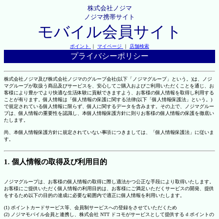
株式会社ノジマ
ノジマ携帯サイト
モバイル会員サイト
ポイント
｜
マイページ
｜
店舗検索
プライバシーポリシー
株式会社ノジマ及び株式会社ノジマのグループ会社(以下「ノジマグループ」という。)は、ノジ
マグループが取扱う商品及びサービスを、安心してご購入およびご利用いただくことを通じ、お
客様により豊かでより快適な生活体験に貢献できますよう、お客様の個人情報を取得し利用する
ことが有ります。個人情報は「個人情報の保護に関する法律(以下「個人情報保護法」という。)
で規定されている個人情報に限らず、個人に関するデータを含みます。その上で、ノジマグルー
プは、個人情報の重要性を認識し、本個人情報保護方針に則りお客様の個人情報の保護を徹底い
たします。
尚、本個人情報保護方針に規定されていない事項につきましては、「個人情報保護法」に従いま
す。
1. 個人情報の取得及び利用目的
ノジマグループは、お客様の個人情報の取得に際し適法かつ公正な手段により取得いたします。
お客様にご提供いただく個人情報の利用目的は、お客様にご満足いただくサービスの開発、提供
をするため以下の目的の達成に必要な範囲内で適正に個人情報を利用いたします。
(1) ポイントカードサービス等、会員制サービスへの登録をさせていただくため
(2) ノジマモバイル会員と連携し、株式会社 NTT ドコモがサービスとして提供する d ポイントの