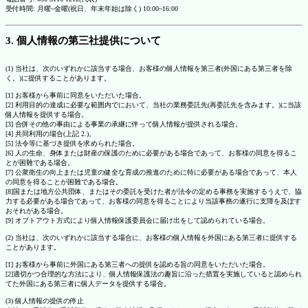
受付時間: 月曜~金曜(祝日、年末年始は除く) 10:00~16:00
3. 個人情報の第三社提供について
(1) 当社は、次のいずれかに該当する場合、お客様の個人情報を第三者(外国にある第三者を除
く。)に提供することがあります。
[1] お客様から事前に同意をいただいた場合。
[2] 利用目的の達成に必要な範囲内でにおいて、当社の業務委託先(再委託先を含みます。)に当該
個人情報を提供する場合。
[3] 合併その他の事由による事業の承継に伴って個人情報が提供される場合。
[4] 共同利用の場合(上記 2.)。
[5] 法令等に基づき提供を求められた場合。
[6] 人の生命、身体または財産の保護のために必要がある場合であって、お客様の同意を得るこ
とが困難である場合。
[7] 公衆衛生の向上または児童の健全な育成の推進のために特に必要がある場合であって、本人
の同意を得ることが困難である場合。
[8]国または地方公共団体、またはその委託を受けた者が法令の定める事務を実施するうえで、協
力する必要がある場合であって、お客様の同意を得ることにより当該事務の遂行に支障を及ぼす
おそれがある場合。
[9] オプトアウト方式により個人情報保護委員会に届け出をして認められている場合。
(2) 当社は、次のいずれかに該当する場合に、お客様の個人情報を外国にある第三者に提供する
ことがあります。
[1] お客様から事前に外国にある第三者への提供を認める旨の同意をいただいた場合。
[2]適切かつ合理的な方法により、個人情報保護法の趣旨に沿った措置を実施していると認められ
てた外国にある第三者に個人データを提供する場合。
(3) 個人情報の提供の停止