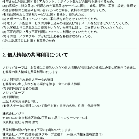
付与または利用に関するd アカウント、d ポイント数などの情報を取得するため。
(3)お客様がご購入又はご利用された商品又はサービスに関し、連絡、配達、工事、設定、修理そ
の他お客様のご要望やお問い合わせへのご回答、資料等の送付を行うため。
(4) 商品開発および新規サービスに関する検討、提供のため。
(5) 各種セール又はイベントへのご案内状を送付させていただくため。
(6) 電子メール配信サービスのお申し込みの確認及び電子メールを配信させていただくため。
(7) お客様よりご意見又はご提言をいただいた事項に対し、ご回答させていただくため。
(8) 不正利用防止及び不正利用防止ツールに利用させていただくため。
(9) その他、ノジマグループが経営上必要な各種管理を行うため。
(10) 上記各項目に付随する業務のため
2. 個人情報の共同利用について
ノジマグループは、お客様にご提供いただく個人情報の利用目的の達成に必要な範囲内で適正に
お客様の個人情報を共同利用いたします。
(1) 共同利用される個人データの項目
お客様から申し入れが有る場合を除き、全ての個人情報。
(2) 共同利用する者の範囲
ノジマグループ
(3) 利用目的
上記 1.の利用目的と同じ。
(4) 個人データの管理について責任を有する者の名称、住所、代表者等
株式会社ノジマ
〒108-6230 東京都港区港南2丁目15-3 品川インターシティC棟
代表執行役社長 野島 廣司
共同利用の問い合わせは下記にお願いいたします。
株式会社ノジマ 総務部/総務グループ法務チーム(個人情報保護相談窓口)
電話番号: 050-3116-1212(代表)