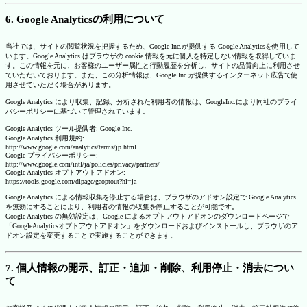
6. Google Analyticsの利用について
当社では、サイトの閲覧状況を把握するため、Google Inc.が提供する Google Analyticsを使用して
います。Google Analytics はブラウザの cookie 情報を元に個人を特定しない情報を取得していま
す。この情報を元に、お客様のユーザー属性と行動履歴を分析し、サイトの品質向上に利用させ
ていただいております。また、この分析情報は、Google Inc.が提供するインターネット広告で使
用させていただく場合があります。
Google Analytics により収集、記録、分析された利用者の情報は、GoogleInc.により同社のプライ
バシーポリシーに基づいて管理されています。
Google Analytics ツール提供者: Google Inc.
Google Analytics 利用規約:
http://www.google.com/analytics/terms/jp.html
Google プライバシーポリシー:
http://www.google.com/intl/ja/policies/privacy/partners/
Google Analytics オプトアウトアドオン:
https://tools.google.com/dlpage/gaoptout?hl=ja
Google Analytics による情報収集を停止する場合は、ブラウザのアドオン設定で Google Analytics
を無効にすることにより、利用者の情報の収集を停止することが可能です。
Google Analytics の無効設定は、Google によるオプトアウトアドオンのダウンロードページで
「GoogleAnalyticsオプトアウトアドオン」をダウンロードおよびインストールし、ブラウザのア
ドオン設定を変更することで実施することができます。
7. 個人情報の開示、訂正・追加・削除、利用停止・消去につい
て