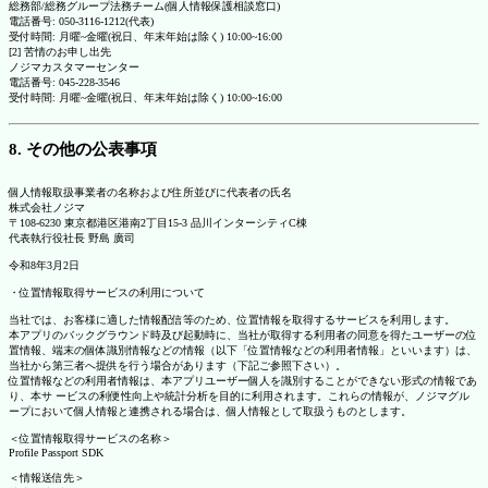
総務部/総務グループ法務チーム(個人情報保護相談窓口)
電話番号: 050-3116-1212(代表)
受付時間: 月曜~金曜(祝日、年末年始は除く) 10:00~16:00
[2] 苦情のお申し出先
ノジマカスタマーセンター
電話番号: 045-228-3546
受付時間: 月曜~金曜(祝日、年末年始は除く) 10:00~16:00
8. その他の公表事項
個人情報取扱事業者の名称および住所並びに代表者の氏名
株式会社ノジマ
〒108-6230 東京都港区港南2丁目15-3 品川インターシティC棟
代表執行役社長 野島 廣司
令和8年3月2日
・位置情報取得サービスの利用について
当社では、お客様に適した情報配信等のため、位置情報を取得するサービスを利用します。
本アプリのバックグラウンド時及び起動時に、当社が取得する利用者の同意を得たユーザーの位
置情報、端末の個体識別情報などの情報（以下「位置情報などの利用者情報」といいます）は、
当社から第三者へ提供を行う場合があります（下記ご参照下さい）。
位置情報などの利用者情報は、本アプリユーザー個人を識別することができない形式の情報であ
り、本サ ービスの利便性向上や統計分析を目的に利用されます。これらの情報が、ノジマグル
ープにおいて個人情報と連携される場合は、個人情報として取扱うものとします。
＜位置情報取得サービスの名称＞
Profile Passport SDK
＜情報送信先＞