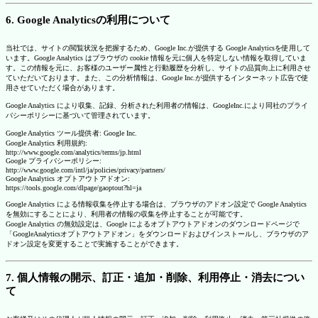
6. Google Analyticsの利用について
当社では、サイトの閲覧状況を把握するため、Google Inc.が提供する Google Analyticsを使用して
います。Google Analytics はブラウザの cookie 情報を元に個人を特定しない情報を取得していま
す。この情報を元に、お客様のユーザー属性と行動履歴を分析し、サイトの品質向上に利用させ
ていただいております。また、この分析情報は、Google Inc.が提供するインターネット広告で使
用させていただく場合があります。
Google Analytics により収集、記録、分析された利用者の情報は、GoogleInc.により同社のプライ
バシーポリシーに基づいて管理されています。
Google Analytics ツール提供者: Google Inc.
Google Analytics 利用規約:
http://www.google.com/analytics/terms/jp.html
Google プライバシーポリシー:
http://www.google.com/intl/ja/policies/privacy/partners/
Google Analytics オプトアウトアドオン:
https://tools.google.com/dlpage/gaoptout?hl=ja
Google Analytics による情報収集を停止する場合は、ブラウザのアドオン設定で Google Analytics
を無効にすることにより、利用者の情報の収集を停止することが可能です。
Google Analytics の無効設定は、Google によるオプトアウトアドオンのダウンロードページで
「GoogleAnalyticsオプトアウトアドオン」をダウンロードおよびインストールし、ブラウザのア
ドオン設定を変更することで実施することができます。
7. 個人情報の開示、訂正・追加・削除、利用停止・消去につい
て