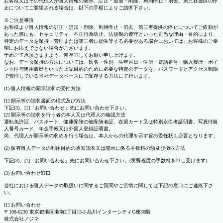
お客様又はその代理人が個人情報の開示、訂正・追加・削除、利用停止・消去、第三社提供の停
止についてご要望される場合は、以下の手順によりご請求下さい。
※ご注意事項
お客様より個人情報の訂正・追加・削除、利用停止・消去、第三者提供の停止についてご依頼が
あった際にも、セキュリティ、不正行為防止、法規制の遵守といった正当な理由・目的により、
特定のデータを保持・管理または第三者に提供等する必要がある場合においては、お客様のご要
望にお応えできない場合がございます。
予めご了承頂きますよう、何卒宜しくお願い申し上げます。
なお、データ保持の方法については、氏名・性別・生年月日・住所・電話番号・購入履歴・ポイ
ント付与使用履歴といった上記目的のために必要な特定のデータを、パスワードとアクセス制限
で管理している当社データベースにて保存する方法にて行います。
(1) 個人情報の開示請求の受付方法
[1] 開示等の請求書面の様式及び方法
下記(3)、[1]「お問い合わせ」先にお問い合わせ下さい。
[2] 開示等の請求を行う者の本人又は代理人の確認方法
運転免許証、パスポート、健康保険の被保険者証、在留カード又は特別永住者証明書、写真付個
人番号カード、年金手帳又は外国人登録証明書。
尚、代理人が開示等の求めを行う場合は、本人からの代理を示す旨の委任状も必要となります。
(2) 保有個人データの利用目的の通知請求又は開示に係る手数料の額及び徴収方法
下記(3)、[1]「お問い合わせ」先にお問い合わせ下さい。(実費程度の手数料を申し受けます)
(3) お問い合わせ窓口
当社における個人データの取扱いに関するご質問やご苦情に関しては下記の窓口にご連絡下さ
い。
[1] お問い合わせ
〒108-6230 東京都港区港南2丁目15-3 品川インターシティC棟30階
株式会社ノジマ