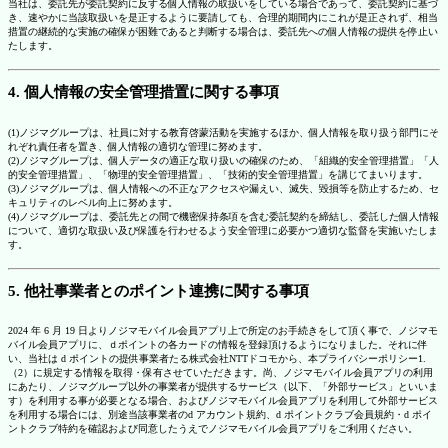
当社は、委託先が委託契約に反する個人情報の取扱いをしている場合であって、委託契約に基づ
き、速やかに当該取扱いを是正するように要請しても、合理的期間内にこれが是正されず、相当
措置の継続的な実施の確保が困難であると判断する場合は、委託先への個人情報の提供を停止い
たします。
4. 個人情報の安全管理措置に関する事項
(1)ノジマグループは、社員に対する教育啓蒙活動を実施するほか、個人情報を取り扱う部門にそ
れぞれ責任者を置き、個人情報の適切な管理に努めます。
(2)ノジマグループは、個人データの適正な取り扱いの確保のため、「組織的安全管理措置」「人
的安全管理措置」、「物理的安全管理措置」、「技術的安全管理措置」を講じてまいります。
(3)ノジマグループは、個人情報への不正なアクセスや漏えい、滅失、毀損等を防止するため、セ
キュリティのレベル向上に努めます。
(4)ノジマグループは、委託先との間で機密保持条項を含む委託契約を締結し、委託した個人情報
について、適切な取扱い及び保護を行わせるよう安全管理に必要かつ適切な監督を実施いたしま
す。
5. 他社事業者とのポイント連携に関する事項
2024 年 6 月 19 日よりノジマモバイル会員アプリ上で所定のお手続きをして頂く事で、ノジマモ
バイル会員アプリに、ｄポイントの各カードの情報を登録頂けるようになりました。それに伴
い、当社は d ポイントの提供事業者たる株式会社NTTドコモから、本プライバシーポリシー1.
（2）に規定する情報を取得・保有させていただきます。尚、ノジマモバイル会員アプリの利用
にあたり、ノジマグループ以外の事業者が提供するサービス（以下、「外部サービス」といいま
す）を利用する事が必要となる場合、およびノジマモバイル会員アプリを利用して外部サービス
を利用する場合には、別途当該事業者のd アカウント規約、d ポイントクラブ会員規約・d ポイ
ントクラブ特約を確認および同意したうえでノジマモバイル会員アプリをご利用ください。