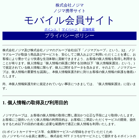
株式会社ノジマ
ノジマ携帯サイト
モバイル会員サイト
ポイント
｜
マイページ
｜
店舗検索
プライバシーポリシー
株式会社ノジマ及び株式会社ノジマのグループ会社(以下「ノジマグループ」という。)は、ノジ
マグループが取扱う商品及びサービスを、安心してご購入およびご利用いただくことを通じ、お
客様により豊かでより快適な生活体験に貢献できますよう、お客様の個人情報を取得し利用する
ことが有ります。個人情報は「個人情報の保護に関する法律(以下「個人情報保護法」という。)
で規定されている個人情報に限らず、個人に関するデータを含みます。その上で、ノジマグルー
プは、個人情報の重要性を認識し、本個人情報保護方針に則りお客様の個人情報の保護を徹底い
たします。
尚、本個人情報保護方針に規定されていない事項につきましては、「個人情報保護法」に従いま
す。
1. 個人情報の取得及び利用目的
ノジマグループは、お客様の個人情報の取得に際し適法かつ公正な手段により取得いたします。
お客様にご提供いただく個人情報の利用目的は、お客様にご満足いただくサービスの開発、提供
をするため以下の目的の達成に必要な範囲内で適正に個人情報を利用いたします。
(1) ポイントカードサービス等、会員制サービスへの登録をさせていただくため
(2) ノジマモバイル会員と連携し、株式会社 NTT ドコモがサービスとして提供する d ポイントの