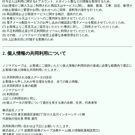
付与または利用に関するd アカウント、d ポイント数などの情報を取得するため。
(3)お客様がご購入又はご利用された商品又はサービスに関し、連絡、配達、工事、設定、修理そ
の他お客様のご要望やお問い合わせへのご回答、資料等の送付を行うため。
(4) 商品開発および新規サービスに関する検討、提供のため。
(5) 各種セール又はイベントへのご案内状を送付させていただくため。
(6) 電子メール配信サービスのお申し込みの確認及び電子メールを配信させていただくため。
(7) お客様よりご意見又はご提言をいただいた事項に対し、ご回答させていただくため。
(8) 不正利用防止及び不正利用防止ツールに利用させていただくため。
(9) その他、ノジマグループが経営上必要な各種管理を行うため。
(10) 上記各項目に付随する業務のため
2. 個人情報の共同利用について
ノジマグループは、お客様にご提供いただく個人情報の利用目的の達成に必要な範囲内で適正に
お客様の個人情報を共同利用いたします。
(1) 共同利用される個人データの項目
お客様から申し入れが有る場合を除き、全ての個人情報。
(2) 共同利用する者の範囲
ノジマグループ
(3) 利用目的
上記 1.の利用目的と同じ。
(4) 個人データの管理について責任を有する者の名称、住所、代表者等
株式会社ノジマ
〒108-6230 東京都港区港南2丁目15-3 品川インターシティC棟
代表執行役社長 野島 廣司
共同利用の問い合わせは下記にお願いいたします。
株式会社ノジマ 総務部/総務グループ法務チーム(個人情報保護相談窓口)
電話番号: 050-3116-1212(代表)