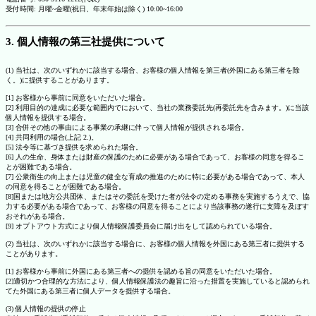
受付時間: 月曜~金曜(祝日、年末年始は除く) 10:00~16:00
3. 個人情報の第三社提供について
(1) 当社は、次のいずれかに該当する場合、お客様の個人情報を第三者(外国にある第三者を除
く。)に提供することがあります。
[1] お客様から事前に同意をいただいた場合。
[2] 利用目的の達成に必要な範囲内でにおいて、当社の業務委託先(再委託先を含みます。)に当該
個人情報を提供する場合。
[3] 合併その他の事由による事業の承継に伴って個人情報が提供される場合。
[4] 共同利用の場合(上記 2.)。
[5] 法令等に基づき提供を求められた場合。
[6] 人の生命、身体または財産の保護のために必要がある場合であって、お客様の同意を得るこ
とが困難である場合。
[7] 公衆衛生の向上または児童の健全な育成の推進のために特に必要がある場合であって、本人
の同意を得ることが困難である場合。
[8]国または地方公共団体、またはその委託を受けた者が法令の定める事務を実施するうえで、協
力する必要がある場合であって、お客様の同意を得ることにより当該事務の遂行に支障を及ぼす
おそれがある場合。
[9] オプトアウト方式により個人情報保護委員会に届け出をして認められている場合。
(2) 当社は、次のいずれかに該当する場合に、お客様の個人情報を外国にある第三者に提供する
ことがあります。
[1] お客様から事前に外国にある第三者への提供を認める旨の同意をいただいた場合。
[2]適切かつ合理的な方法により、個人情報保護法の趣旨に沿った措置を実施していると認められ
てた外国にある第三者に個人データを提供する場合。
(3) 個人情報の提供の停止