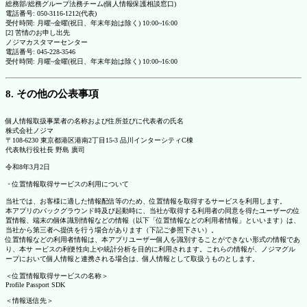
総務部/総務グループ法務チーム(個人情報保護相談窓口)
電話番号: 050-3116-1212(代表)
受付時間: 月曜~金曜(祝日、年末年始は除く) 10:00~16:00
[2] 苦情のお申し出先
ノジマカスタマーセンター
電話番号: 045-228-3546
受付時間: 月曜~金曜(祝日、年末年始は除く) 10:00~16:00
8. その他の公表事項
個人情報取扱事業者の名称および住所並びに代表者の氏名
株式会社ノジマ
〒108-6230 東京都港区港南2丁目15-3 品川インターシティC棟
代表執行役社長 野島 廣司
令和8年3月2日
・位置情報取得サービスの利用について
当社では、お客様に適した情報配信等のため、位置情報を取得するサービスを利用します。
本アプリのバックグラウンド時及び起動時に、当社が取得する利用者の同意を得たユーザーの位
置情報、端末の個体識別情報などの情報（以下「位置情報などの利用者情報」といいます）は、
当社から第三者へ提供を行う場合があります（下記ご参照下さい）。
位置情報などの利用者情報は、本アプリユーザー個人を識別することができない形式の情報であ
り、本サ ービスの利便性向上や統計分析を目的に利用されます。これらの情報が、ノジマグル
ープにおいて個人情報と連携される場合は、個人情報として取扱うものとします。
＜位置情報取得サービスの名称＞
Profile Passport SDK
＜情報送信先＞