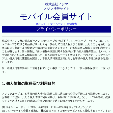
株式会社ノジマ
ノジマ携帯サイト
モバイル会員サイト
ポイント
｜
マイページ
｜
店舗検索
プライバシーポリシー
株式会社ノジマ及び株式会社ノジマのグループ会社(以下「ノジマグループ」という。)は、ノジ
マグループが取扱う商品及びサービスを、安心してご購入およびご利用いただくことを通じ、お
客様により豊かでより快適な生活体験に貢献できますよう、お客様の個人情報を取得し利用する
ことが有ります。個人情報は「個人情報の保護に関する法律(以下「個人情報保護法」という。)
で規定されている個人情報に限らず、個人に関するデータを含みます。その上で、ノジマグルー
プは、個人情報の重要性を認識し、本個人情報保護方針に則りお客様の個人情報の保護を徹底い
たします。
尚、本個人情報保護方針に規定されていない事項につきましては、「個人情報保護法」に従いま
す。
1. 個人情報の取得及び利用目的
ノジマグループは、お客様の個人情報の取得に際し適法かつ公正な手段により取得いたします。
お客様にご提供いただく個人情報の利用目的は、お客様にご満足いただくサービスの開発、提供
をするため以下の目的の達成に必要な範囲内で適正に個人情報を利用いたします。
(1) ポイントカードサービス等、会員制サービスへの登録をさせていただくため
(2) ノジマモバイル会員と連携し、株式会社 NTT ドコモがサービスとして提供する d ポイントの