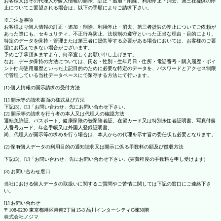
お客様又はその代理人が個人情報の開示、訂正・追加・削除、利用停止・消去、第三社提供の停
止についてご要望される場合は、以下の手順によりご請求下さい。
※ご注意事項
お客様より個人情報の訂正・追加・削除、利用停止・消去、第三者提供の停止についてご依頼が
あった際にも、セキュリティ、不正行為防止、法規制の遵守といった正当な理由・目的により、
特定のデータを保持・管理または第三者に提供等する必要がある場合においては、お客様のご要
望にお応えできない場合がございます。
予めご了承頂きますよう、何卒宜しくお願い申し上げます。
なお、データ保持の方法については、氏名・性別・生年月日・住所・電話番号・購入履歴・ポイ
ント付与使用履歴といった上記目的のために必要な特定のデータを、パスワードとアクセス制限
で管理している当社データベースにて保存する方法にて行います。
(1) 個人情報の開示請求の受付方法
[1] 開示等の請求書面の様式及び方法
下記(3)、[1]「お問い合わせ」先にお問い合わせ下さい。
[2] 開示等の請求を行う者の本人又は代理人の確認方法
運転免許証、パスポート、健康保険の被保険者証、在留カード又は特別永住者証明書、写真付個
人番号カード、年金手帳又は外国人登録証明書。
尚、代理人が開示等の求めを行う場合は、本人からの代理を示す旨の委任状も必要となります。
(2) 保有個人データの利用目的の通知請求又は開示に係る手数料の額及び徴収方法
下記(3)、[1]「お問い合わせ」先にお問い合わせ下さい。(実費程度の手数料を申し受けます)
(3) お問い合わせ窓口
当社における個人データの取扱いに関するご質問やご苦情に関しては下記の窓口にご連絡下さ
い。
[1] お問い合わせ
〒108-6230 東京都港区港南2丁目15-3 品川インターシティC棟30階
株式会社ノジマ