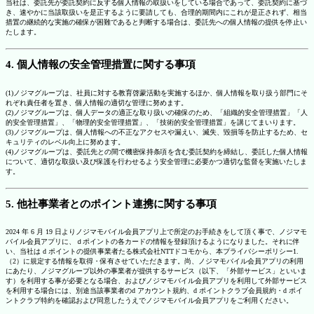
当社は、委託先が委託契約に反する個人情報の取扱いをしている場合であって、委託契約に基づ
き、速やかに当該取扱いを是正するように要請しても、合理的期間内にこれが是正されず、相当
措置の継続的な実施の確保が困難であると判断する場合は、委託先への個人情報の提供を停止い
たします。
4. 個人情報の安全管理措置に関する事項
(1)ノジマグループは、社員に対する教育啓蒙活動を実施するほか、個人情報を取り扱う部門にそ
れぞれ責任者を置き、個人情報の適切な管理に努めます。
(2)ノジマグループは、個人データの適正な取り扱いの確保のため、「組織的安全管理措置」「人
的安全管理措置」、「物理的安全管理措置」、「技術的安全管理措置」を講じてまいります。
(3)ノジマグループは、個人情報への不正なアクセスや漏えい、滅失、毀損等を防止するため、セ
キュリティのレベル向上に努めます。
(4)ノジマグループは、委託先との間で機密保持条項を含む委託契約を締結し、委託した個人情報
について、適切な取扱い及び保護を行わせるよう安全管理に必要かつ適切な監督を実施いたしま
す。
5. 他社事業者とのポイント連携に関する事項
2024 年 6 月 19 日よりノジマモバイル会員アプリ上で所定のお手続きをして頂く事で、ノジマモ
バイル会員アプリに、ｄポイントの各カードの情報を登録頂けるようになりました。それに伴
い、当社は d ポイントの提供事業者たる株式会社NTTドコモから、本プライバシーポリシー1.
（2）に規定する情報を取得・保有させていただきます。尚、ノジマモバイル会員アプリの利用
にあたり、ノジマグループ以外の事業者が提供するサービス（以下、「外部サービス」といいま
す）を利用する事が必要となる場合、およびノジマモバイル会員アプリを利用して外部サービス
を利用する場合には、別途当該事業者のd アカウント規約、d ポイントクラブ会員規約・d ポイ
ントクラブ特約を確認および同意したうえでノジマモバイル会員アプリをご利用ください。