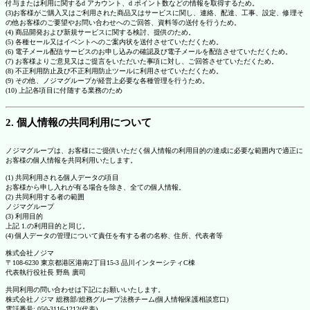
付与または利用に関するd アカウント、d ポイント数などの情報を取得するため。
(3)お客様がご購入又はご利用された商品又はサービスに関し、連絡、配達、工事、設定、修理そ
の他お客様のご要望やお問い合わせへのご回答、資料等の送付を行うため。
(4) 商品開発および新規サービスに関する検討、提供のため。
(5) 各種セール又はイベントへのご案内状を送付させていただくため。
(6) 電子メール配信サービスのお申し込みの確認及び電子メールを配信させていただくため。
(7) お客様よりご意見又はご提言をいただいた事項に対し、ご回答させていただくため。
(8) 不正利用防止及び不正利用防止ツールに利用させていただくため。
(9) その他、ノジマグループが経営上必要な各種管理を行うため。
(10) 上記各項目に付随する業務のため
2. 個人情報の共同利用について
ノジマグループは、お客様にご提供いただく個人情報の利用目的の達成に必要な範囲内で適正に
お客様の個人情報を共同利用いたします。
(1) 共同利用される個人データの項目
お客様から申し入れが有る場合を除き、全ての個人情報。
(2) 共同利用する者の範囲
ノジマグループ
(3) 利用目的
上記 1.の利用目的と同じ。
(4) 個人データの管理について責任を有する者の名称、住所、代表者等
株式会社ノジマ
〒108-6230 東京都港区港南2丁目15-3 品川インターシティC棟
代表執行役社長 野島 廣司
共同利用の問い合わせは下記にお願いいたします。
株式会社ノジマ 総務部/総務グループ法務チーム(個人情報保護相談窓口)
電話番号: 050-3116-1212(代表)