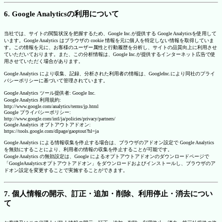
6. Google Analyticsの利用について
当社では、サイトの閲覧状況を把握するため、Google Inc.が提供する Google Analyticsを使用して
います。Google Analytics はブラウザの cookie 情報を元に個人を特定しない情報を取得していま
す。この情報を元に、お客様のユーザー属性と行動履歴を分析し、サイトの品質向上に利用させ
ていただいております。また、この分析情報は、Google Inc.が提供するインターネット広告で使
用させていただく場合があります。
Google Analytics により収集、記録、分析された利用者の情報は、GoogleInc.により同社のプライ
バシーポリシーに基づいて管理されています。
Google Analytics ツール提供者: Google Inc.
Google Analytics 利用規約:
http://www.google.com/analytics/terms/jp.html
Google プライバシーポリシー:
http://www.google.com/intl/ja/policies/privacy/partners/
Google Analytics オプトアウトアドオン:
https://tools.google.com/dlpage/gaoptout?hl=ja
Google Analytics による情報収集を停止する場合は、ブラウザのアドオン設定で Google Analytics
を無効にすることにより、利用者の情報の収集を停止することが可能です。
Google Analytics の無効設定は、Google によるオプトアウトアドオンのダウンロードページで
「GoogleAnalyticsオプトアウトアドオン」をダウンロードおよびインストールし、ブラウザのア
ドオン設定を変更することで実施することができます。
7. 個人情報の開示、訂正・追加・削除、利用停止・消去につい
て