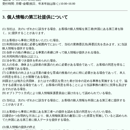
受付時間: 月曜~金曜(祝日、年末年始は除く) 10:00~16:00
3. 個人情報の第三社提供について
(1) 当社は、次のいずれかに該当する場合、お客様の個人情報を第三者(外国にある第三者を除
く。)に提供することがあります。
[1] お客様から事前に同意をいただいた場合。
[2] 利用目的の達成に必要な範囲内でにおいて、当社の業務委託先(再委託先を含みます。)に当該
個人情報を提供する場合。
[3] 合併その他の事由による事業の承継に伴って個人情報が提供される場合。
[4] 共同利用の場合(上記 2.)。
[5] 法令等に基づき提供を求められた場合。
[6] 人の生命、身体または財産の保護のために必要がある場合であって、お客様の同意を得るこ
とが困難である場合。
[7] 公衆衛生の向上または児童の健全な育成の推進のために特に必要がある場合であって、本人
の同意を得ることが困難である場合。
[8]国または地方公共団体、またはその委託を受けた者が法令の定める事務を実施するうえで、協
力する必要がある場合であって、お客様の同意を得ることにより当該事務の遂行に支障を及ぼす
おそれがある場合。
[9] オプトアウト方式により個人情報保護委員会に届け出をして認められている場合。
(2) 当社は、次のいずれかに該当する場合に、お客様の個人情報を外国にある第三者に提供する
ことがあります。
[1] お客様から事前に外国にある第三者への提供を認める旨の同意をいただいた場合。
[2]適切かつ合理的な方法により、個人情報保護法の趣旨に沿った措置を実施していると認められ
てた外国にある第三者に個人データを提供する場合。
(3) 個人情報の提供の停止