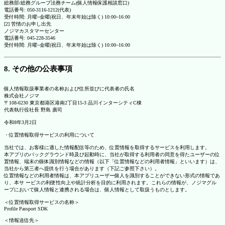
総務部/総務グループ法務チーム(個人情報保護相談窓口)
電話番号: 050-3116-1212(代表)
受付時間: 月曜~金曜(祝日、年末年始は除く) 10:00~16:00
[2] 苦情のお申し出先
ノジマカスタマーセンター
電話番号: 045-228-3546
受付時間: 月曜~金曜(祝日、年末年始は除く) 10:00~16:00
8. その他の公表事項
個人情報取扱事業者の名称および住所並びに代表者の氏名
株式会社ノジマ
〒108-6230 東京都港区港南2丁目15-3 品川インターシティC棟
代表執行役社長 野島 廣司
令和8年3月2日
・位置情報取得サービスの利用について
当社では、お客様に適した情報配信等のため、位置情報を取得するサービスを利用します。
本アプリのバックグラウンド時及び起動時に、当社が取得する利用者の同意を得たユーザーの位
置情報、端末の個体識別情報などの情報（以下「位置情報などの利用者情報」といいます）は、
当社から第三者へ提供を行う場合があります（下記ご参照下さい）。
位置情報などの利用者情報は、本アプリユーザー個人を識別することができない形式の情報であ
り、本サ ービスの利便性向上や統計分析を目的に利用されます。これらの情報が、ノジマグル
ープにおいて個人情報と連携される場合は、個人情報として取扱うものとします。
＜位置情報取得サービスの名称＞
Profile Passport SDK
＜情報送信先＞