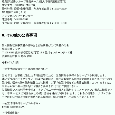
総務部/総務グループ法務チーム(個人情報保護相談窓口)
電話番号: 050-3116-1212(代表)
受付時間: 月曜~金曜(祝日、年末年始は除く) 10:00~16:00
[2] 苦情のお申し出先
ノジマカスタマーセンター
電話番号: 045-228-3546
受付時間: 月曜~金曜(祝日、年末年始は除く) 10:00~16:00
8. その他の公表事項
個人情報取扱事業者の名称および住所並びに代表者の氏名
株式会社ノジマ
〒108-6230 東京都港区港南2丁目15-3 品川インターシティC棟
代表執行役社長 野島 廣司
令和8年3月2日
・位置情報取得サービスの利用について
当社では、お客様に適した情報配信等のため、位置情報を取得するサービスを利用します。
本アプリのバックグラウンド時及び起動時に、当社が取得する利用者の同意を得たユーザーの位
置情報、端末の個体識別情報などの情報（以下「位置情報などの利用者情報」といいます）は、
当社から第三者へ提供を行う場合があります（下記ご参照下さい）。
位置情報などの利用者情報は、本アプリユーザー個人を識別することができない形式の情報であ
り、本サ ービスの利便性向上や統計分析を目的に利用されます。これらの情報が、ノジマグル
ープにおいて個人情報と連携される場合は、個人情報として取扱うものとします。
＜位置情報取得サービスの名称＞
Profile Passport SDK
＜情報送信先＞