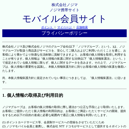
株式会社ノジマ
ノジマ携帯サイト
モバイル会員サイト
ポイント
｜
マイページ
｜
店舗検索
プライバシーポリシー
株式会社ノジマ及び株式会社ノジマのグループ会社(以下「ノジマグループ」という。)は、ノジ
マグループが取扱う商品及びサービスを、安心してご購入およびご利用いただくことを通じ、お
客様により豊かでより快適な生活体験に貢献できますよう、お客様の個人情報を取得し利用する
ことが有ります。個人情報は「個人情報の保護に関する法律(以下「個人情報保護法」という。)
で規定されている個人情報に限らず、個人に関するデータを含みます。その上で、ノジマグルー
プは、個人情報の重要性を認識し、本個人情報保護方針に則りお客様の個人情報の保護を徹底い
たします。
尚、本個人情報保護方針に規定されていない事項につきましては、「個人情報保護法」に従いま
す。
1. 個人情報の取得及び利用目的
ノジマグループは、お客様の個人情報の取得に際し適法かつ公正な手段により取得いたします。
お客様にご提供いただく個人情報の利用目的は、お客様にご満足いただくサービスの開発、提供
をするため以下の目的の達成に必要な範囲内で適正に個人情報を利用いたします。
(1) ポイントカードサービス等、会員制サービスへの登録をさせていただくため
(2) ノジマモバイル会員と連携し、株式会社 NTT ドコモがサービスとして提供する d ポイントの