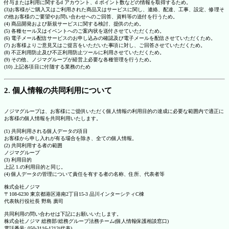
付与または利用に関するd アカウント、d ポイント数などの情報を取得するため。
(3)お客様がご購入又はご利用された商品又はサービスに関し、連絡、配達、工事、設定、修理そ
の他お客様のご要望やお問い合わせへのご回答、資料等の送付を行うため。
(4) 商品開発および新規サービスに関する検討、提供のため。
(5) 各種セール又はイベントへのご案内状を送付させていただくため。
(6) 電子メール配信サービスのお申し込みの確認及び電子メールを配信させていただくため。
(7) お客様よりご意見又はご提言をいただいた事項に対し、ご回答させていただくため。
(8) 不正利用防止及び不正利用防止ツールに利用させていただくため。
(9) その他、ノジマグループが経営上必要な各種管理を行うため。
(10) 上記各項目に付随する業務のため
2. 個人情報の共同利用について
ノジマグループは、お客様にご提供いただく個人情報の利用目的の達成に必要な範囲内で適正に
お客様の個人情報を共同利用いたします。
(1) 共同利用される個人データの項目
お客様から申し入れが有る場合を除き、全ての個人情報。
(2) 共同利用する者の範囲
ノジマグループ
(3) 利用目的
上記 1.の利用目的と同じ。
(4) 個人データの管理について責任を有する者の名称、住所、代表者等
株式会社ノジマ
〒108-6230 東京都港区港南2丁目15-3 品川インターシティC棟
代表執行役社長 野島 廣司
共同利用の問い合わせは下記にお願いいたします。
株式会社ノジマ 総務部/総務グループ法務チーム(個人情報保護相談窓口)
電話番号: 050-3116-1212(代表)