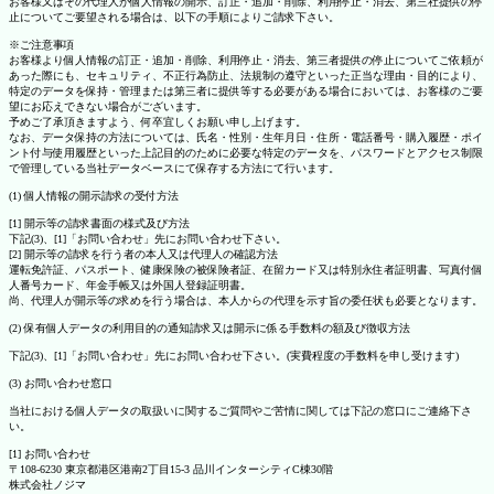
お客様又はその代理人が個人情報の開示、訂正・追加・削除、利用停止・消去、第三社提供の停
止についてご要望される場合は、以下の手順によりご請求下さい。
※ご注意事項
お客様より個人情報の訂正・追加・削除、利用停止・消去、第三者提供の停止についてご依頼が
あった際にも、セキュリティ、不正行為防止、法規制の遵守といった正当な理由・目的により、
特定のデータを保持・管理または第三者に提供等する必要がある場合においては、お客様のご要
望にお応えできない場合がございます。
予めご了承頂きますよう、何卒宜しくお願い申し上げます。
なお、データ保持の方法については、氏名・性別・生年月日・住所・電話番号・購入履歴・ポイ
ント付与使用履歴といった上記目的のために必要な特定のデータを、パスワードとアクセス制限
で管理している当社データベースにて保存する方法にて行います。
(1) 個人情報の開示請求の受付方法
[1] 開示等の請求書面の様式及び方法
下記(3)、[1]「お問い合わせ」先にお問い合わせ下さい。
[2] 開示等の請求を行う者の本人又は代理人の確認方法
運転免許証、パスポート、健康保険の被保険者証、在留カード又は特別永住者証明書、写真付個
人番号カード、年金手帳又は外国人登録証明書。
尚、代理人が開示等の求めを行う場合は、本人からの代理を示す旨の委任状も必要となります。
(2) 保有個人データの利用目的の通知請求又は開示に係る手数料の額及び徴収方法
下記(3)、[1]「お問い合わせ」先にお問い合わせ下さい。(実費程度の手数料を申し受けます)
(3) お問い合わせ窓口
当社における個人データの取扱いに関するご質問やご苦情に関しては下記の窓口にご連絡下さ
い。
[1] お問い合わせ
〒108-6230 東京都港区港南2丁目15-3 品川インターシティC棟30階
株式会社ノジマ