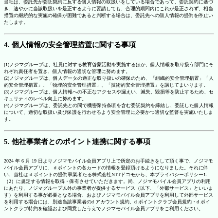
当社は、委託先が委託契約に反する個人情報の取扱いをしている場合であって、委託契約に基づ
き、速やかに当該取扱いを是正するように要請しても、合理的期間内にこれが是正されず、相当
措置の継続的な実施の確保が困難であると判断する場合は、委託先への個人情報の提供を停止い
たします。
4. 個人情報の安全管理措置に関する事項
(1)ノジマグループは、社員に対する教育啓蒙活動を実施するほか、個人情報を取り扱う部門にそ
れぞれ責任者を置き、個人情報の適切な管理に努めます。
(2)ノジマグループは、個人データの適正な取り扱いの確保のため、「組織的安全管理措置」「人
的安全管理措置」、「物理的安全管理措置」、「技術的安全管理措置」を講じてまいります。
(3)ノジマグループは、個人情報への不正なアクセスや漏えい、滅失、毀損等を防止するため、セ
キュリティのレベル向上に努めます。
(4)ノジマグループは、委託先との間で機密保持条項を含む委託契約を締結し、委託した個人情報
について、適切な取扱い及び保護を行わせるよう安全管理に必要かつ適切な監督を実施いたしま
す。
5. 他社事業者とのポイント連携に関する事項
2024 年 6 月 19 日よりノジマモバイル会員アプリ上で所定のお手続きをして頂く事で、ノジマモ
バイル会員アプリに、ｄポイントの各カードの情報を登録頂けるようになりました。それに伴
い、当社は d ポイントの提供事業者たる株式会社NTTドコモから、本プライバシーポリシー1.
（2）に規定する情報を取得・保有させていただきます。尚、ノジマモバイル会員アプリの利用
にあたり、ノジマグループ以外の事業者が提供するサービス（以下、「外部サービス」といいま
す）を利用する事が必要となる場合、およびノジマモバイル会員アプリを利用して外部サービス
を利用する場合には、別途当該事業者のd アカウント規約、d ポイントクラブ会員規約・d ポイ
ントクラブ特約を確認および同意したうえでノジマモバイル会員アプリをご利用ください。