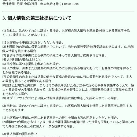
受付時間: 月曜~金曜(祝日、年末年始は除く) 10:00~16:00
3. 個人情報の第三社提供について
(1) 当社は、次のいずれかに該当する場合、お客様の個人情報を第三者(外国にある第三者を除
く。)に提供することがあります。
[1] お客様から事前に同意をいただいた場合。
[2] 利用目的の達成に必要な範囲内でにおいて、当社の業務委託先(再委託先を含みます。)に当該
個人情報を提供する場合。
[3] 合併その他の事由による事業の承継に伴って個人情報が提供される場合。
[4] 共同利用の場合(上記 2.)。
[5] 法令等に基づき提供を求められた場合。
[6] 人の生命、身体または財産の保護のために必要がある場合であって、お客様の同意を得るこ
とが困難である場合。
[7] 公衆衛生の向上または児童の健全な育成の推進のために特に必要がある場合であって、本人
の同意を得ることが困難である場合。
[8]国または地方公共団体、またはその委託を受けた者が法令の定める事務を実施するうえで、協
力する必要がある場合であって、お客様の同意を得ることにより当該事務の遂行に支障を及ぼす
おそれがある場合。
[9] オプトアウト方式により個人情報保護委員会に届け出をして認められている場合。
(2) 当社は、次のいずれかに該当する場合に、お客様の個人情報を外国にある第三者に提供する
ことがあります。
[1] お客様から事前に外国にある第三者への提供を認める旨の同意をいただいた場合。
[2]適切かつ合理的な方法により、個人情報保護法の趣旨に沿った措置を実施していると認められ
てた外国にある第三者に個人データを提供する場合。
(3) 個人情報の提供の停止