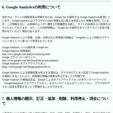
6. Google Analyticsの利用について
当社では、サイトの閲覧状況を把握するため、Google Inc.が提供する Google Analyticsを使用して
います。Google Analytics はブラウザの cookie 情報を元に個人を特定しない情報を取得していま
す。この情報を元に、お客様のユーザー属性と行動履歴を分析し、サイトの品質向上に利用させ
ていただいております。また、この分析情報は、Google Inc.が提供するインターネット広告で使
用させていただく場合があります。
Google Analytics により収集、記録、分析された利用者の情報は、GoogleInc.により同社のプライ
バシーポリシーに基づいて管理されています。
Google Analytics ツール提供者: Google Inc.
Google Analytics 利用規約:
http://www.google.com/analytics/terms/jp.html
Google プライバシーポリシー:
http://www.google.com/intl/ja/policies/privacy/partners/
Google Analytics オプトアウトアドオン:
https://tools.google.com/dlpage/gaoptout?hl=ja
Google Analytics による情報収集を停止する場合は、ブラウザのアドオン設定で Google Analytics
を無効にすることにより、利用者の情報の収集を停止することが可能です。
Google Analytics の無効設定は、Google によるオプトアウトアドオンのダウンロードページで
「GoogleAnalyticsオプトアウトアドオン」をダウンロードおよびインストールし、ブラウザのア
ドオン設定を変更することで実施することができます。
7. 個人情報の開示、訂正・追加・削除、利用停止・消去につい
て