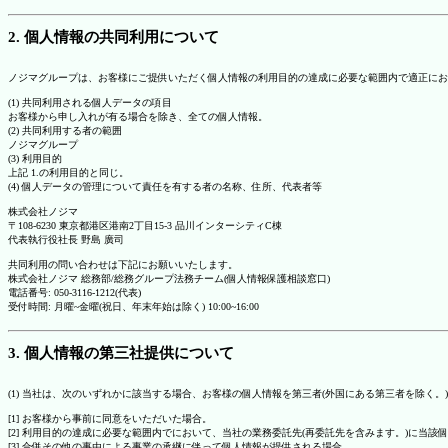
2. 個人情報の共同利用について
ノジマグループは、お客様にご提供いただく個人情報の利用目的の達成に必要な範囲内で適正にお
(1) 共同利用される個人データの項目
お客様から申し入れが有る場合を除き、全ての個人情報。
(2) 共同利用する者の範囲
ノジマグループ
(3) 利用目的
上記 1.の利用目的と同じ。
(4) 個人データの管理について責任を有する者の名称、住所、代表者等
株式会社ノジマ
〒108-6230 東京都港区港南2丁目15-3 品川インターシティC棟
代表執行役社長 野島 廣司
共同利用の問い合わせは下記にお願いいたします。
株式会社ノジマ 総務部/総務グループ法務チーム(個人情報保護相談窓口)
電話番号: 050-3116-1212(代表)
受付時間: 月曜~金曜(祝日、年末年始は除く) 10:00~16:00
3. 個人情報の第三社提供について
(1) 当社は、次のいずれかに該当する場合、お客様の個人情報を第三者(外国にある第三者を除く。
[1] お客様から事前に同意をいただいた場合。
[2] 利用目的の達成に必要な範囲内でにおいて、当社の業務委託先(再委託先を含みます。)に当該
[3] 合併その他の事由による事業の承継に伴って個人情報が提供される場合。