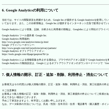
6. Google Analyticsの利用について
当社では、サイトの閲覧状況を把握するため、Google Inc.が提供する Google Analytics
いております。また、この分析情報は、Google Inc.が提供するインターネット広告で使用させて
Google Analytics により収集、記録、分析された利用者の情報は、GoogleInc.により同社
Google Analytics ツール提供者: Google Inc.
Google Analytics 利用規約:
http://www.google.com/analytics/terms/jp.html
Google プライバシーポリシー:
http://www.google.com/intl/ja/policies/privacy/partners/
Google Analytics オプトアウトアドオン:
https://tools.google.com/dlpage/gaoptout?hl=ja
Google Analytics による情報収集を停止する場合は、ブラウザのアドオン設定で Google An
Google Analytics の無効設定は、Google によるオプトアウトアドオンのダウンロードペ
7. 個人情報の開示、訂正・追加・削除、利用停止・消去について
お客様又はその代理人が個人情報の開示、訂正・追加・削除、利用停止・消去、第三社提供の停止
※ご注意事項
お客様より個人情報の訂正・追加・削除、利用停止・消去、第三者提供の停止についてご依頼があ
応えできない場合がございます。
予めご了承頂きますよう、何卒宜しくお願い申し上げます。
なお、データ保持の方法については、氏名・性別・生年月日・住所・電話番号・購入履歴・ポイン