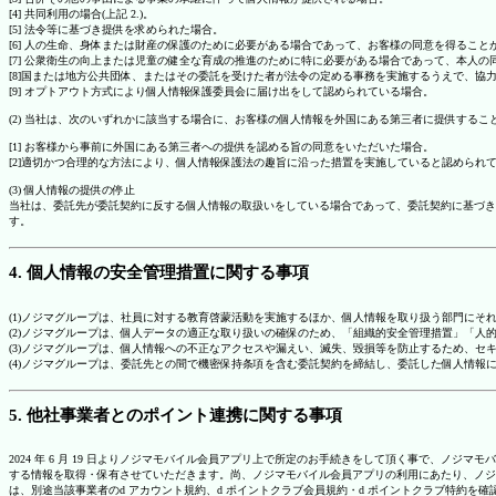
[4] 共同利用の場合(上記 2.)。
[5] 法令等に基づき提供を求められた場合。
[6] 人の生命、身体または財産の保護のために必要がある場合であって、お客様の同意を得ること
[7] 公衆衛生の向上または児童の健全な育成の推進のために特に必要がある場合であって、本人
[8]国または地方公共団体、またはその委託を受けた者が法令の定める事務を実施するうえで、
[9] オプトアウト方式により個人情報保護委員会に届け出をして認められている場合。
(2) 当社は、次のいずれかに該当する場合に、お客様の個人情報を外国にある第三者に提供するこ
[1] お客様から事前に外国にある第三者への提供を認める旨の同意をいただいた場合。
[2]適切かつ合理的な方法により、個人情報保護法の趣旨に沿った措置を実施していると認められ
(3) 個人情報の提供の停止
当社は、委託先が委託契約に反する個人情報の取扱いをしている場合であって、委託契約に基づき
す。
4. 個人情報の安全管理措置に関する事項
(1)ノジマグループは、社員に対する教育啓蒙活動を実施するほか、個人情報を取り扱う部門にそ
(2)ノジマグループは、個人データの適正な取り扱いの確保のため、「組織的安全管理措置」「
(3)ノジマグループは、個人情報への不正なアクセスや漏えい、滅失、毀損等を防止するため、セ
(4)ノジマグループは、委託先との間で機密保持条項を含む委託契約を締結し、委託した個人情
5. 他社事業者とのポイント連携に関する事項
2024 年 6 月 19 日よりノジマモバイル会員アプリ上で所定のお手続きをして頂く事で、ノ
する情報を取得・保有させていただきます。尚、ノジマモバイル会員アプリの利用にあたり、ノジ
は、別途当該事業者のd アカウント規約、d ポイントクラブ会員規約・d ポイントクラブ特約を