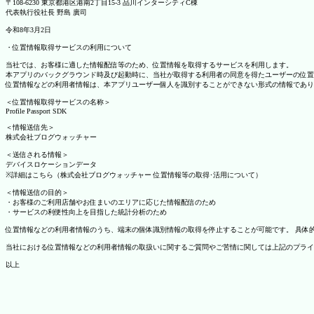
〒108-6230 東京都港区港南2丁目15-3 品川インターシティC棟
代表執行役社長 野島 廣司
令和8年3月2日
・位置情報取得サービスの利用について
当社では、お客様に適した情報配信等のため、位置情報を取得するサービスを利用します。
本アプリのバックグラウンド時及び起動時に、当社が取得する利用者の同意を得たユーザーの位置
位置情報などの利用者情報は、本アプリユーザー個人を識別することができない形式の情報であり
＜位置情報取得サービスの名称＞
Profile Passport SDK
＜情報送信先＞
株式会社ブログウォッチャー
＜送信される情報＞
デバイスロケーションデータ
※詳細はこちら（株式会社ブログウォッチャー 位置情報等の取得･活用について）
＜情報送信の目的＞
・お客様のご利用店舗やお住まいのエリアに応じた情報配信のため
・サービスの利便性向上を目指した統計分析のため
位置情報などの利用者情報のうち、端末の個体識別情報の取得を停止することが可能です。 具体的な設定
当社における位置情報などの利用者情報の取扱いに関するご質問やご苦情に関しては上記のプライ
以上