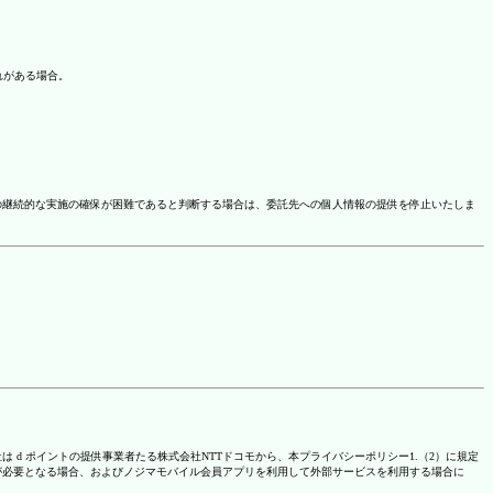
れがある場合。
の継続的な実施の確保が困難であると判断する場合は、委託先への個人情報の提供を停止いたしま
は d ポイントの提供事業者たる株式会社NTTドコモから、本プライバシーポリシー1.（2）に規定
が必要となる場合、およびノジマモバイル会員アプリを利用して外部サービスを利用する場合に