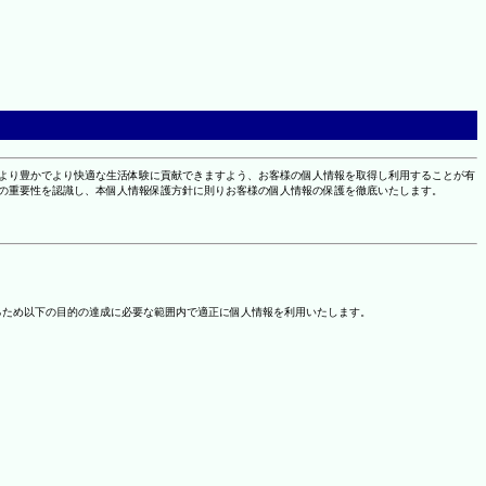
により豊かでより快適な生活体験に貢献できますよう、お客様の個人情報を取得し利用することが有
報の重要性を認識し、本個人情報保護方針に則りお客様の個人情報の保護を徹底いたします。
るため以下の目的の達成に必要な範囲内で適正に個人情報を利用いたします。