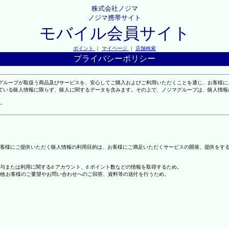
株式会社ノジマ
ノジマ携帯サイト
モバイル会員サイト
ポイント
｜
マイページ
｜
店舗検索
プライバシーポリシー
マグループが取扱う商品及びサービスを、安心してご購入およびご利用いただくことを通じ、お客様
れている個人情報に限らず、個人に関するデータを含みます。その上で、ノジマグループは、個人情
。
客様にご提供いただく個人情報の利用目的は、お客様にご満足いただくサービスの開発、提供をす
の付与または利用に関するd アカウント、d ポイント数などの情報を取得するため。
の他お客様のご要望やお問い合わせへのご回答、資料等の送付を行うため。