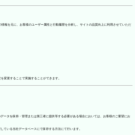
を取得しています。この情報を元に、お客様のユーザー属性と行動履歴を分析し、サイトの品質向上に利用させていただ
ドオン設定を変更することで実施することができます。
のデータを保持・管理または第三者に提供等する必要がある場合においては、お客様のご要望にお
理している当社データベースにて保存する方法にて行います。