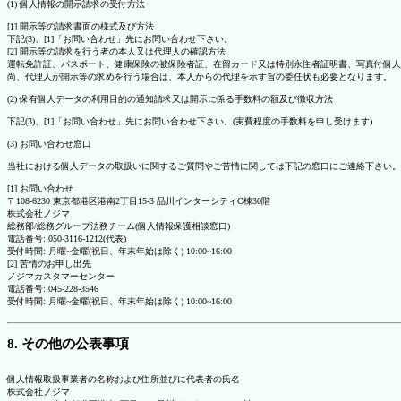
(1) 個人情報の開示請求の受付方法
[1] 開示等の請求書面の様式及び方法
下記(3)、[1]「お問い合わせ」先にお問い合わせ下さい。
[2] 開示等の請求を行う者の本人又は代理人の確認方法
運転免許証、パスポート、健康保険の被保険者証、在留カード又は特別永住者証明書、写真付個人
尚、代理人が開示等の求めを行う場合は、本人からの代理を示す旨の委任状も必要となります。
(2) 保有個人データの利用目的の通知請求又は開示に係る手数料の額及び徴収方法
下記(3)、[1]「お問い合わせ」先にお問い合わせ下さい。(実費程度の手数料を申し受けます)
(3) お問い合わせ窓口
当社における個人データの取扱いに関するご質問やご苦情に関しては下記の窓口にご連絡下さい。
[1] お問い合わせ
〒108-6230 東京都港区港南2丁目15-3 品川インターシティC棟30階
株式会社ノジマ
総務部/総務グループ法務チーム(個人情報保護相談窓口)
電話番号: 050-3116-1212(代表)
受付時間: 月曜~金曜(祝日、年末年始は除く) 10:00~16:00
[2] 苦情のお申し出先
ノジマカスタマーセンター
電話番号: 045-228-3546
受付時間: 月曜~金曜(祝日、年末年始は除く) 10:00~16:00
8. その他の公表事項
個人情報取扱事業者の名称および住所並びに代表者の氏名
株式会社ノジマ