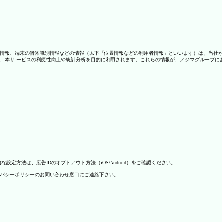
情報、端末の個体識別情報などの情報（以下「位置情報などの利用者情報」といいます）は、当社
、本サ ービスの利便性向上や統計分析を目的に利用されます。これらの情報が、ノジマグループに
方法は、広告IDのオプトアウト方法（iOS/Android）をご確認ください。
バシーポリシーのお問い合わせ窓口にご連絡下さい。