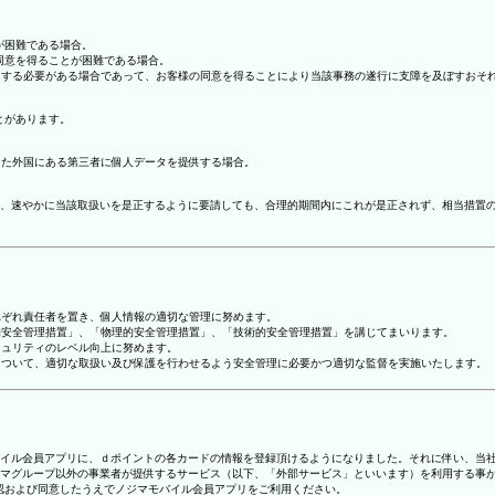
が困難である場合。
の同意を得ることが困難である場合。
協力する必要がある場合であって、お客様の同意を得ることにより当該事務の遂行に支障を及ぼすおそ
とがあります。
てた外国にある第三者に個人データを提供する場合。
、速やかに当該取扱いを是正するように要請しても、合理的期間内にこれが是正されず、相当措置
れぞれ責任者を置き、個人情報の適切な管理に努めます。
人的安全管理措置」、「物理的安全管理措置」、「技術的安全管理措置」を講じてまいります。
キュリティのレベル向上に努めます。
報について、適切な取扱い及び保護を行わせるよう安全管理に必要かつ適切な監督を実施いたします。
ジマモバイル会員アプリに、ｄポイントの各カードの情報を登録頂けるようになりました。それに伴い、当社
マグループ以外の事業者が提供するサービス（以下、「外部サービス」といいます）を利用する事
確認および同意したうえでノジマモバイル会員アプリをご利用ください。