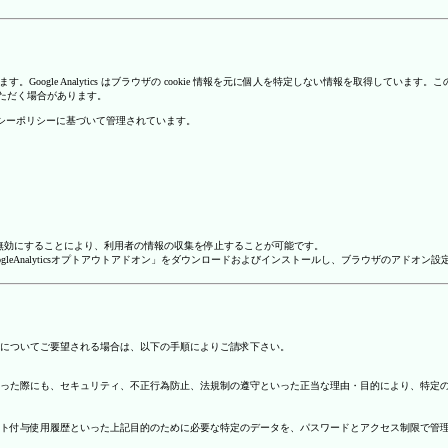
を使用しています。Google Analytics はブラウザの cookie 情報を元に個人を特定しない情報
いただく場合があります。
のプライバシーポリシーに基づいて管理されています。
alyticsを無効にすることにより、利用者の情報の収集を停止することが可能です。
ージで「GoogleAnalyticsオプトアウトアドオン」をダウンロードおよびインストールし、ブラウザのア
についてご要望される場合は、以下の手順によりご請求下さい。
った際にも、セキュリティ、不正行為防止、法規制の遵守といった正当な理由・目的により、特定
ト付与使用履歴といった上記目的のために必要な特定のデータを、パスワードとアクセス制限で管