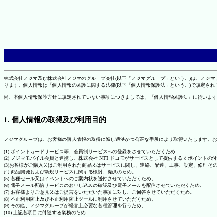
株式会社ノジマ及び株式会社ノジマのグループ会社(以下「ノジマグループ」という。)は、ノジ
ります。個人情報は「個人情報の保護に関する法律(以下「個人情報保護法」という。)で規定さ
尚、本個人情報保護方針に規定されていない事項につきましては、「個人情報保護法」に従います
1. 個人情報の取得及び利用目的
ノジマグループは、お客様の個人情報の取得に際し適法かつ公正な手段により取得いたします。お
(1) ポイントカードサービス等、会員制サービスへの登録をさせていただくため
(2) ノジマモバイル会員と連携し、株式会社 NTT ドコモがサービスとして提供する d ポイント
(3)お客様がご購入又はご利用された商品又はサービスに関し、連絡、配達、工事、設定、修理そ
(4) 商品開発および新規サービスに関する検討、提供のため。
(5) 各種セール又はイベントへのご案内状を送付させていただくため。
(6) 電子メール配信サービスのお申し込みの確認及び電子メールを配信させていただくため。
(7) お客様よりご意見又はご提言をいただいた事項に対し、ご回答させていただくため。
(8) 不正利用防止及び不正利用防止ツールに利用させていただくため。
(9) その他、ノジマグループが経営上必要な各種管理を行うため。
(10) 上記各項目に付随する業務のため