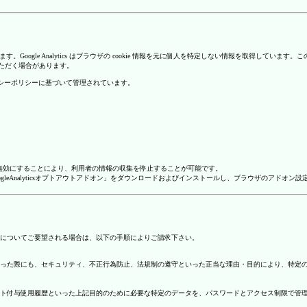
を使用しています。Google Analytics はブラウザの cookie 情報を元に個人を特定しない情報
いただく場合があります。
のプライバシーポリシーに基づいて管理されています。
alyticsを無効にすることにより、利用者の情報の収集を停止することが可能です。
ージで「GoogleAnalyticsオプトアウトアドオン」をダウンロードおよびインストールし、ブラウザのア
についてご要望される場合は、以下の手順によりご請求下さい。
った際にも、セキュリティ、不正行為防止、法規制の遵守といった正当な理由・目的により、特定
ト付与使用履歴といった上記目的のために必要な特定のデータを、パスワードとアクセス制限で管