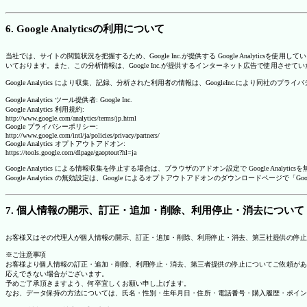
6. Google Analyticsの利用について
当社では、サイトの閲覧状況を把握するため、Google Inc.が提供する Google Analytics
いております。また、この分析情報は、Google Inc.が提供するインターネット広告で使用させて
Google Analytics により収集、記録、分析された利用者の情報は、GoogleInc.により同社
Google Analytics ツール提供者: Google Inc.
Google Analytics 利用規約:
http://www.google.com/analytics/terms/jp.html
Google プライバシーポリシー:
http://www.google.com/intl/ja/policies/privacy/partners/
Google Analytics オプトアウトアドオン:
https://tools.google.com/dlpage/gaoptout?hl=ja
Google Analytics による情報収集を停止する場合は、ブラウザのアドオン設定で Google An
Google Analytics の無効設定は、Google によるオプトアウトアドオンのダウンロードペ
7. 個人情報の開示、訂正・追加・削除、利用停止・消去について
お客様又はその代理人が個人情報の開示、訂正・追加・削除、利用停止・消去、第三社提供の停止
※ご注意事項
お客様より個人情報の訂正・追加・削除、利用停止・消去、第三者提供の停止についてご依頼があ
応えできない場合がございます。
予めご了承頂きますよう、何卒宜しくお願い申し上げます。
なお、データ保持の方法については、氏名・性別・生年月日・住所・電話番号・購入履歴・ポイン