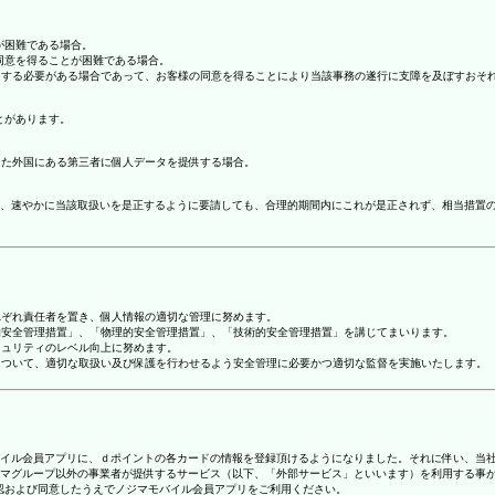
が困難である場合。
の同意を得ることが困難である場合。
協力する必要がある場合であって、お客様の同意を得ることにより当該事務の遂行に支障を及ぼすおそ
とがあります。
てた外国にある第三者に個人データを提供する場合。
、速やかに当該取扱いを是正するように要請しても、合理的期間内にこれが是正されず、相当措置
れぞれ責任者を置き、個人情報の適切な管理に努めます。
人的安全管理措置」、「物理的安全管理措置」、「技術的安全管理措置」を講じてまいります。
キュリティのレベル向上に努めます。
報について、適切な取扱い及び保護を行わせるよう安全管理に必要かつ適切な監督を実施いたします。
ジマモバイル会員アプリに、ｄポイントの各カードの情報を登録頂けるようになりました。それに伴い、当社
マグループ以外の事業者が提供するサービス（以下、「外部サービス」といいます）を利用する事
確認および同意したうえでノジマモバイル会員アプリをご利用ください。