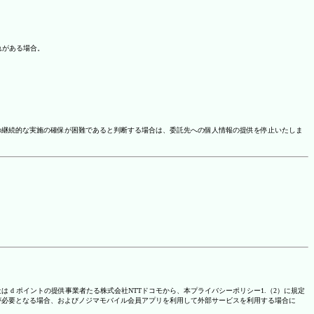
れがある場合。
の継続的な実施の確保が困難であると判断する場合は、委託先への個人情報の提供を停止いたしま
は d ポイントの提供事業者たる株式会社NTTドコモから、本プライバシーポリシー1.（2）に規定
が必要となる場合、およびノジマモバイル会員アプリを利用して外部サービスを利用する場合に