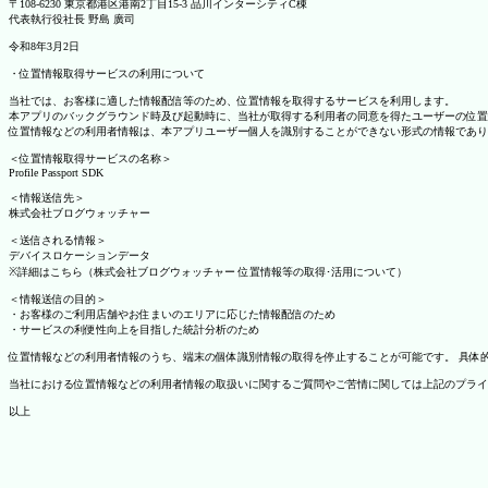
〒108-6230 東京都港区港南2丁目15-3 品川インターシティC棟
代表執行役社長 野島 廣司
令和8年3月2日
・位置情報取得サービスの利用について
当社では、お客様に適した情報配信等のため、位置情報を取得するサービスを利用します。
本アプリのバックグラウンド時及び起動時に、当社が取得する利用者の同意を得たユーザーの位置
位置情報などの利用者情報は、本アプリユーザー個人を識別することができない形式の情報であり
＜位置情報取得サービスの名称＞
Profile Passport SDK
＜情報送信先＞
株式会社ブログウォッチャー
＜送信される情報＞
デバイスロケーションデータ
※詳細はこちら（株式会社ブログウォッチャー 位置情報等の取得･活用について）
＜情報送信の目的＞
・お客様のご利用店舗やお住まいのエリアに応じた情報配信のため
・サービスの利便性向上を目指した統計分析のため
位置情報などの利用者情報のうち、端末の個体識別情報の取得を停止することが可能です。 具体的な設定
当社における位置情報などの利用者情報の取扱いに関するご質問やご苦情に関しては上記のプライ
以上