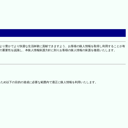
により豊かでより快適な生活体験に貢献できますよう、お客様の個人情報を取得し利用することが有
報の重要性を認識し、本個人情報保護方針に則りお客様の個人情報の保護を徹底いたします。
るため以下の目的の達成に必要な範囲内で適正に個人情報を利用いたします。