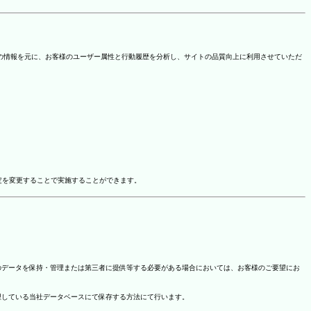
を取得しています。この情報を元に、お客様のユーザー属性と行動履歴を分析し、サイトの品質向上に利用させていただ
ドオン設定を変更することで実施することができます。
のデータを保持・管理または第三者に提供等する必要がある場合においては、お客様のご要望にお
理している当社データベースにて保存する方法にて行います。