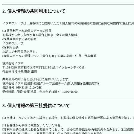
2. 個人情報の共同利用について
ノジマグループは、お客様にご提供いただく個人情報の利用目的の達成に必要な範囲内で適正にお
(1) 共同利用される個人データの項目
お客様から申し入れが有る場合を除き、全ての個人情報。
(2) 共同利用する者の範囲
ノジマグループ
(3) 利用目的
上記 1.の利用目的と同じ。
(4) 個人データの管理について責任を有する者の名称、住所、代表者等
株式会社ノジマ
〒108-6230 東京都港区港南2丁目15-3 品川インターシティC棟
代表執行役社長 野島 廣司
共同利用の問い合わせは下記にお願いいたします。
株式会社ノジマ 総務部/総務グループ法務チーム(個人情報保護相談窓口)
電話番号: 050-3116-1212(代表)
受付時間: 月曜~金曜(祝日、年末年始は除く) 10:00~16:00
3. 個人情報の第三社提供について
(1) 当社は、次のいずれかに該当する場合、お客様の個人情報を第三者(外国にある第三者を除く。
[1] お客様から事前に同意をいただいた場合。
[2] 利用目的の達成に必要な範囲内でにおいて、当社の業務委託先(再委託先を含みます。)に当該
[3] 合併その他の事由による事業の承継に伴って個人情報が提供される場合。