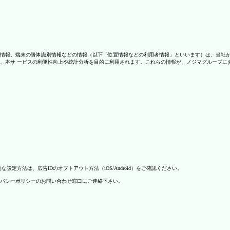
情報、端末の個体識別情報などの情報（以下「位置情報などの利用者情報」といいます）は、当社
、本サ ービスの利便性向上や統計分析を目的に利用されます。これらの情報が、ノジマグループに
方法は、広告IDのオプトアウト方法（iOS/Android）をご確認ください。
バシーポリシーのお問い合わせ窓口にご連絡下さい。