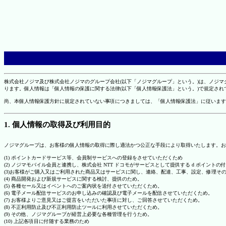
株式会社ノジマ及び株式会社ノジマのグループ会社(以下「ノジマグループ」という。)は、ノジ
ります。個人情報は「個人情報の保護に関する法律(以下「個人情報保護法」という。)で規定さ
尚、本個人情報保護方針に規定されていない事項につきましては、「個人情報保護法」に従います
1. 個人情報の取得及び利用目的
ノジマグループは、お客様の個人情報の取得に際し適法かつ公正な手段により取得いたします。お
(1) ポイントカードサービス等、会員制サービスへの登録をさせていただくため
(2) ノジマモバイル会員と連携し、株式会社 NTT ドコモがサービスとして提供する d ポイント
(3)お客様がご購入又はご利用された商品又はサービスに関し、連絡、配達、工事、設定、修理そ
(4) 商品開発および新規サービスに関する検討、提供のため。
(5) 各種セール又はイベントへのご案内状を送付させていただくため。
(6) 電子メール配信サービスのお申し込みの確認及び電子メールを配信させていただくため。
(7) お客様よりご意見又はご提言をいただいた事項に対し、ご回答させていただくため。
(8) 不正利用防止及び不正利用防止ツールに利用させていただくため。
(9) その他、ノジマグループが経営上必要な各種管理を行うため。
(10) 上記各項目に付随する業務のため