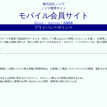
株式会社ノジマ
ノジマ携帯サイト
モバイル会員サイト
ポイント
｜
マイページ
｜
店舗検索
プライバシーポリシー
マグループが取扱う商品及びサービスを、安心してご購入およびご利用いただくことを通じ、お客様
れている個人情報に限らず、個人に関するデータを含みます。その上で、ノジマグループは、個人情
。
客様にご提供いただく個人情報の利用目的は、お客様にご満足いただくサービスの開発、提供をす
の付与または利用に関するd アカウント、d ポイント数などの情報を取得するため。
の他お客様のご要望やお問い合わせへのご回答、資料等の送付を行うため。