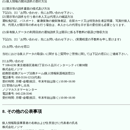
(1) 個人情報の開示請求の受付方法
[1] 開示等の請求書面の様式及び方法
下記(3)、[1]「お問い合わせ」先にお問い合わせ下さい。
[2] 開示等の請求を行う者の本人又は代理人の確認方法
運転免許証、パスポート、健康保険の被保険者証、在留カード又は特別永住者証明書、写真付個人
尚、代理人が開示等の求めを行う場合は、本人からの代理を示す旨の委任状も必要となります。
(2) 保有個人データの利用目的の通知請求又は開示に係る手数料の額及び徴収方法
下記(3)、[1]「お問い合わせ」先にお問い合わせ下さい。(実費程度の手数料を申し受けます)
(3) お問い合わせ窓口
当社における個人データの取扱いに関するご質問やご苦情に関しては下記の窓口にご連絡下さい。
[1] お問い合わせ
〒108-6230 東京都港区港南2丁目15-3 品川インターシティC棟30階
株式会社ノジマ
総務部/総務グループ法務チーム(個人情報保護相談窓口)
電話番号: 050-3116-1212(代表)
受付時間: 月曜~金曜(祝日、年末年始は除く) 10:00~16:00
[2] 苦情のお申し出先
ノジマカスタマーセンター
電話番号: 045-228-3546
受付時間: 月曜~金曜(祝日、年末年始は除く) 10:00~16:00
8. その他の公表事項
個人情報取扱事業者の名称および住所並びに代表者の氏名
株式会社ノジマ