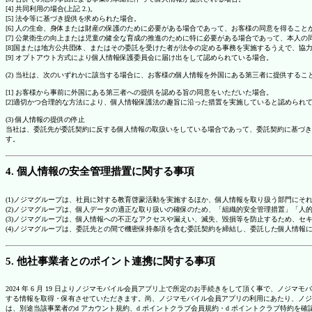
[4] 共同利用の場合(上記 2.)。
[5] 法令等に基づき提供を求められた場合。
[6] 人の生命、身体または財産の保護のために必要がある場合であって、お客様の同意を得ること
[7] 公衆衛生の向上または児童の健全な育成の推進のために特に必要がある場合であって、本人
[8]国または地方公共団体、またはその委託を受けた者が法令の定める事務を実施するうえで、
[9] オプトアウト方式により個人情報保護委員会に届け出をして認められている場合。
(2) 当社は、次のいずれかに該当する場合に、お客様の個人情報を外国にある第三者に提供するこ
[1] お客様から事前に外国にある第三者への提供を認める旨の同意をいただいた場合。
[2]適切かつ合理的な方法により、個人情報保護法の趣旨に沿った措置を実施していると認められ
(3) 個人情報の提供の停止
当社は、委託先が委託契約に反する個人情報の取扱いをしている場合であって、委託契約に基づき
す。
4. 個人情報の安全管理措置に関する事項
(1)ノジマグループは、社員に対する教育啓蒙活動を実施するほか、個人情報を取り扱う部門にそ
(2)ノジマグループは、個人データの適正な取り扱いの確保のため、「組織的安全管理措置」「
(3)ノジマグループは、個人情報への不正なアクセスや漏えい、滅失、毀損等を防止するため、セ
(4)ノジマグループは、委託先との間で機密保持条項を含む委託契約を締結し、委託した個人情
5. 他社事業者とのポイント連携に関する事項
2024 年 6 月 19 日よりノジマモバイル会員アプリ上で所定のお手続きをして頂く事で、ノ
する情報を取得・保有させていただきます。尚、ノジマモバイル会員アプリの利用にあたり、ノジ
は、別途当該事業者のd アカウント規約、d ポイントクラブ会員規約・d ポイントクラブ特約を