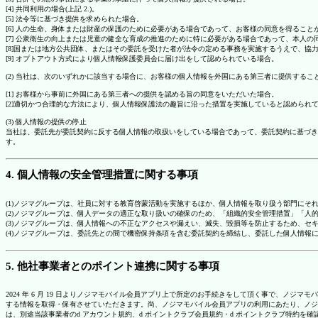
[4] 共同利用の場合(上記 2.)。
[5] 法令等に基づき提供を求められた場合。
[6] 人の生命、身体または財産の保護のために必要がある場合であって、お客様の同意を得ること
[7] 公衆衛生の向上または児童の健全な育成の推進のために特に必要がある場合であって、本人
[8]国または地方公共団体、またはその委託を受けた者が法令の定める事務を実施するうえで、
[9] オプトアウト方式により個人情報保護委員会に届け出をして認められている場合。
(2) 当社は、次のいずれかに該当する場合に、お客様の個人情報を外国にある第三者に提供するこ
[1] お客様から事前に外国にある第三者への提供を認める旨の同意をいただいた場合。
[2]適切かつ合理的な方法により、個人情報保護法の趣旨に沿った措置を実施していると認められ
(3) 個人情報の提供の停止
当社は、委託先が委託契約に反する個人情報の取扱いをしている場合であって、委託契約に基づき
す。
4. 個人情報の安全管理措置に関する事項
(1)ノジマグループは、社員に対する教育啓蒙活動を実施するほか、個人情報を取り扱う部門にそ
(2)ノジマグループは、個人データの適正な取り扱いの確保のため、「組織的安全管理措置」「
(3)ノジマグループは、個人情報への不正なアクセスや漏えい、滅失、毀損等を防止するため、セ
(4)ノジマグループは、委託先との間で機密保持条項を含む委託契約を締結し、委託した個人情
5. 他社事業者とのポイント連携に関する事項
2024 年 6 月 19 日よりノジマモバイル会員アプリ上で所定のお手続きをして頂く事で、ノ
する情報を取得・保有させていただきます。尚、ノジマモバイル会員アプリの利用にあたり、ノジ
は、別途当該事業者のd アカウント規約、d ポイントクラブ会員規約・d ポイントクラブ特約を