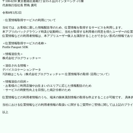
〒108-6230 東京都港区港南2丁目15-3 品川インターシティC棟
代表執行役社長 野島 廣司
令和8年3月2日
・位置情報取得サービスの利用について
当社では、お客様に適した情報配信等のため、位置情報を取得するサービスを利用します。
本アプリのバックグラウンド時及び起動時に、当社が取得する利用者の同意を得たユーザーの位置
位置情報などの利用者情報は、本アプリユーザー個人を識別することができない形式の情報であり
＜位置情報取得サービスの名称＞
Profile Passport SDK
＜情報送信先＞
株式会社ブログウォッチャー
＜送信される情報＞
デバイスロケーションデータ
※詳細はこちら（株式会社ブログウォッチャー 位置情報等の取得･活用について）
＜情報送信の目的＞
・お客様のご利用店舗やお住まいのエリアに応じた情報配信のため
・サービスの利便性向上を目指した統計分析のため
位置情報などの利用者情報のうち、端末の個体識別情報の取得を停止することが可能です。 具体的な設定
当社における位置情報などの利用者情報の取扱いに関するご質問やご苦情に関しては上記のプライ
以上