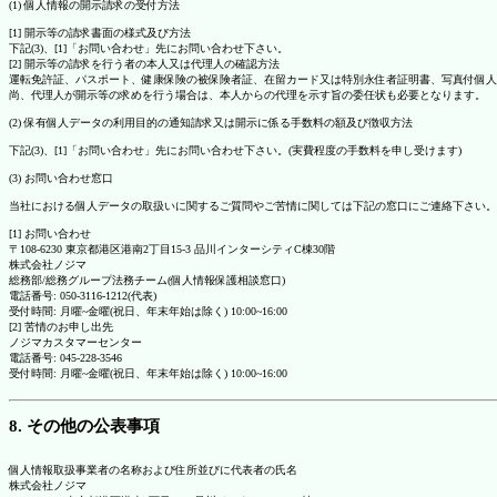
(1) 個人情報の開示請求の受付方法
[1] 開示等の請求書面の様式及び方法
下記(3)、[1]「お問い合わせ」先にお問い合わせ下さい。
[2] 開示等の請求を行う者の本人又は代理人の確認方法
運転免許証、パスポート、健康保険の被保険者証、在留カード又は特別永住者証明書、写真付個人
尚、代理人が開示等の求めを行う場合は、本人からの代理を示す旨の委任状も必要となります。
(2) 保有個人データの利用目的の通知請求又は開示に係る手数料の額及び徴収方法
下記(3)、[1]「お問い合わせ」先にお問い合わせ下さい。(実費程度の手数料を申し受けます)
(3) お問い合わせ窓口
当社における個人データの取扱いに関するご質問やご苦情に関しては下記の窓口にご連絡下さい。
[1] お問い合わせ
〒108-6230 東京都港区港南2丁目15-3 品川インターシティC棟30階
株式会社ノジマ
総務部/総務グループ法務チーム(個人情報保護相談窓口)
電話番号: 050-3116-1212(代表)
受付時間: 月曜~金曜(祝日、年末年始は除く) 10:00~16:00
[2] 苦情のお申し出先
ノジマカスタマーセンター
電話番号: 045-228-3546
受付時間: 月曜~金曜(祝日、年末年始は除く) 10:00~16:00
8. その他の公表事項
個人情報取扱事業者の名称および住所並びに代表者の氏名
株式会社ノジマ