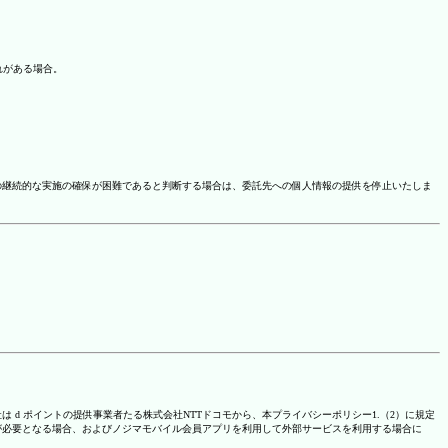
れがある場合。
の継続的な実施の確保が困難であると判断する場合は、委託先への個人情報の提供を停止いたしま
は d ポイントの提供事業者たる株式会社NTTドコモから、本プライバシーポリシー1.（2）に規定
が必要となる場合、およびノジマモバイル会員アプリを利用して外部サービスを利用する場合に