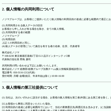
2. 個人情報の共同利用について
ノジマグループは、お客様にご提供いただく個人情報の利用目的の達成に必要な範囲内で適正にお
(1) 共同利用される個人データの項目
お客様から申し入れが有る場合を除き、全ての個人情報。
(2) 共同利用する者の範囲
ノジマグループ
(3) 利用目的
上記 1.の利用目的と同じ。
(4) 個人データの管理について責任を有する者の名称、住所、代表者等
株式会社ノジマ
〒108-6230 東京都港区港南2丁目15-3 品川インターシティC棟
代表執行役社長 野島 廣司
共同利用の問い合わせは下記にお願いいたします。
株式会社ノジマ 総務部/総務グループ法務チーム(個人情報保護相談窓口)
電話番号: 050-3116-1212(代表)
受付時間: 月曜~金曜(祝日、年末年始は除く) 10:00~16:00
3. 個人情報の第三社提供について
(1) 当社は、次のいずれかに該当する場合、お客様の個人情報を第三者(外国にある第三者を除く。
[1] お客様から事前に同意をいただいた場合。
[2] 利用目的の達成に必要な範囲内でにおいて、当社の業務委託先(再委託先を含みます。)に当該
[3] 合併その他の事由による事業の承継に伴って個人情報が提供される場合。