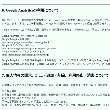
6. Google Analyticsの利用について
当社では、サイトの閲覧状況を把握するため、Google Inc.が提供する Google Analytics
いております。また、この分析情報は、Google Inc.が提供するインターネット広告で使用させて
Google Analytics により収集、記録、分析された利用者の情報は、GoogleInc.により同社
Google Analytics ツール提供者: Google Inc.
Google Analytics 利用規約:
http://www.google.com/analytics/terms/jp.html
Google プライバシーポリシー:
http://www.google.com/intl/ja/policies/privacy/partners/
Google Analytics オプトアウトアドオン:
https://tools.google.com/dlpage/gaoptout?hl=ja
Google Analytics による情報収集を停止する場合は、ブラウザのアドオン設定で Google An
Google Analytics の無効設定は、Google によるオプトアウトアドオンのダウンロードペ
7. 個人情報の開示、訂正・追加・削除、利用停止・消去について
お客様又はその代理人が個人情報の開示、訂正・追加・削除、利用停止・消去、第三社提供の停止
※ご注意事項
お客様より個人情報の訂正・追加・削除、利用停止・消去、第三者提供の停止についてご依頼があ
応えできない場合がございます。
予めご了承頂きますよう、何卒宜しくお願い申し上げます。
なお、データ保持の方法については、氏名・性別・生年月日・住所・電話番号・購入履歴・ポイン