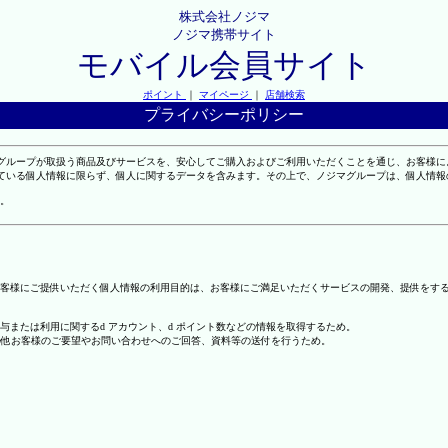
株式会社ノジマ
ノジマ携帯サイト
モバイル会員サイト
ポイント
｜
マイページ
｜
店舗検索
プライバシーポリシー
マグループが取扱う商品及びサービスを、安心してご購入およびご利用いただくことを通じ、お客様
れている個人情報に限らず、個人に関するデータを含みます。その上で、ノジマグループは、個人情
。
客様にご提供いただく個人情報の利用目的は、お客様にご満足いただくサービスの開発、提供をす
の付与または利用に関するd アカウント、d ポイント数などの情報を取得するため。
の他お客様のご要望やお問い合わせへのご回答、資料等の送付を行うため。