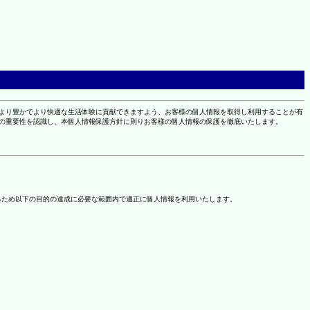
により豊かでより快適な生活体験に貢献できますよう、お客様の個人情報を取得し利用することが有
報の重要性を認識し、本個人情報保護方針に則りお客様の個人情報の保護を徹底いたします。
るため以下の目的の達成に必要な範囲内で適正に個人情報を利用いたします。