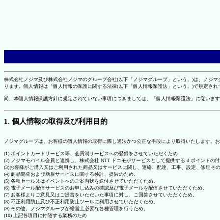
株式会社ノジマ及び株式会社ノジマのグループ会社(以下「ノジマグループ」という。)は、ノジ
ります。個人情報は「個人情報の保護に関する法律(以下「個人情報保護法」という。)で規定さ
尚、本個人情報保護方針に規定されていない事項につきましては、「個人情報保護法」に従います
1. 個人情報の取得及び利用目的
ノジマグループは、お客様の個人情報の取得に際し適法かつ公正な手段により取得いたします。お
(1) ポイントカードサービス等、会員制サービスへの登録をさせていただくため
(2) ノジマモバイル会員と連携し、株式会社 NTT ドコモがサービスとして提供する d ポイント
(3)お客様がご購入又はご利用された商品又はサービスに関し、連絡、配達、工事、設定、修理そ
(4) 商品開発および新規サービスに関する検討、提供のため。
(5) 各種セール又はイベントへのご案内状を送付させていただくため。
(6) 電子メール配信サービスのお申し込みの確認及び電子メールを配信させていただくため。
(7) お客様よりご意見又はご提言をいただいた事項に対し、ご回答させていただくため。
(8) 不正利用防止及び不正利用防止ツールに利用させていただくため。
(9) その他、ノジマグループが経営上必要な各種管理を行うため。
(10) 上記各項目に付随する業務のため