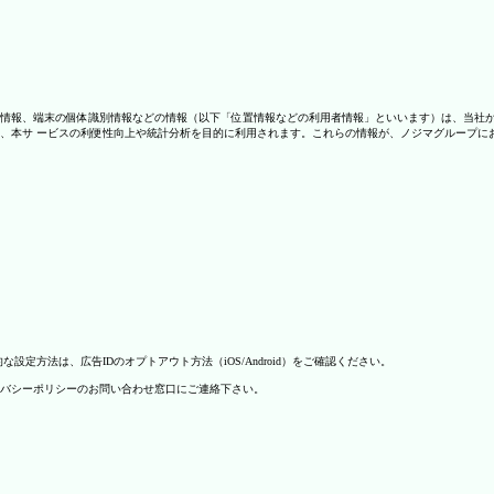
情報、端末の個体識別情報などの情報（以下「位置情報などの利用者情報」といいます）は、当社
、本サ ービスの利便性向上や統計分析を目的に利用されます。これらの情報が、ノジマグループに
方法は、広告IDのオプトアウト方法（iOS/Android）をご確認ください。
バシーポリシーのお問い合わせ窓口にご連絡下さい。