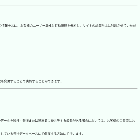
を取得しています。この情報を元に、お客様のユーザー属性と行動履歴を分析し、サイトの品質向上に利用させていただ
ドオン設定を変更することで実施することができます。
のデータを保持・管理または第三者に提供等する必要がある場合においては、お客様のご要望にお
理している当社データベースにて保存する方法にて行います。