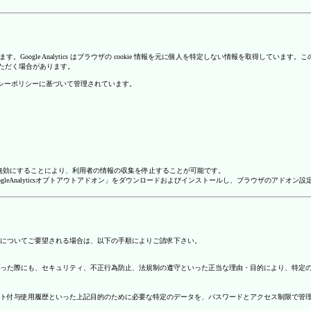
を使用しています。Google Analytics はブラウザの cookie 情報を元に個人を特定しない情報
いただく場合があります。
のプライバシーポリシーに基づいて管理されています。
alyticsを無効にすることにより、利用者の情報の収集を停止することが可能です。
ージで「GoogleAnalyticsオプトアウトアドオン」をダウンロードおよびインストールし、ブラウザのア
についてご要望される場合は、以下の手順によりご請求下さい。
った際にも、セキュリティ、不正行為防止、法規制の遵守といった正当な理由・目的により、特定
ト付与使用履歴といった上記目的のために必要な特定のデータを、パスワードとアクセス制限で管