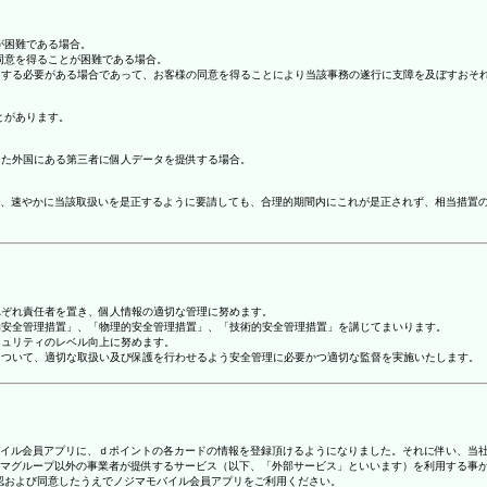
が困難である場合。
の同意を得ることが困難である場合。
協力する必要がある場合であって、お客様の同意を得ることにより当該事務の遂行に支障を及ぼすおそ
とがあります。
てた外国にある第三者に個人データを提供する場合。
、速やかに当該取扱いを是正するように要請しても、合理的期間内にこれが是正されず、相当措置
れぞれ責任者を置き、個人情報の適切な管理に努めます。
人的安全管理措置」、「物理的安全管理措置」、「技術的安全管理措置」を講じてまいります。
キュリティのレベル向上に努めます。
報について、適切な取扱い及び保護を行わせるよう安全管理に必要かつ適切な監督を実施いたします。
ジマモバイル会員アプリに、ｄポイントの各カードの情報を登録頂けるようになりました。それに伴い、当社
マグループ以外の事業者が提供するサービス（以下、「外部サービス」といいます）を利用する事
確認および同意したうえでノジマモバイル会員アプリをご利用ください。