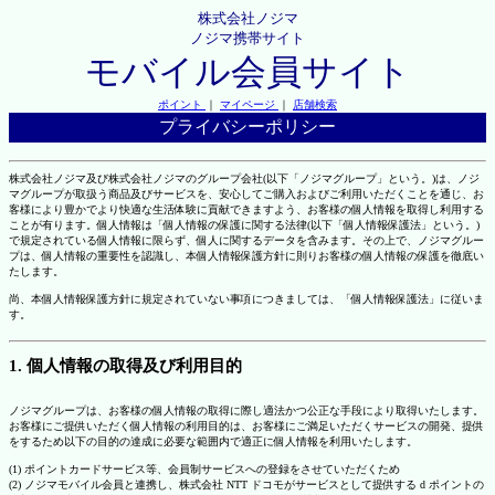
株式会社ノジマ
ノジマ携帯サイト
モバイル会員サイト
ポイント
｜
マイページ
｜
店舗検索
プライバシーポリシー
株式会社ノジマ及び株式会社ノジマのグループ会社(以下「ノジマグループ」という。)は、ノジ
マグループが取扱う商品及びサービスを、安心してご購入およびご利用いただくことを通じ、お
客様により豊かでより快適な生活体験に貢献できますよう、お客様の個人情報を取得し利用する
ことが有ります。個人情報は「個人情報の保護に関する法律(以下「個人情報保護法」という。)
で規定されている個人情報に限らず、個人に関するデータを含みます。その上で、ノジマグルー
プは、個人情報の重要性を認識し、本個人情報保護方針に則りお客様の個人情報の保護を徹底い
たします。
尚、本個人情報保護方針に規定されていない事項につきましては、「個人情報保護法」に従いま
す。
1. 個人情報の取得及び利用目的
ノジマグループは、お客様の個人情報の取得に際し適法かつ公正な手段により取得いたします。
お客様にご提供いただく個人情報の利用目的は、お客様にご満足いただくサービスの開発、提供
をするため以下の目的の達成に必要な範囲内で適正に個人情報を利用いたします。
(1) ポイントカードサービス等、会員制サービスへの登録をさせていただくため
(2) ノジマモバイル会員と連携し、株式会社 NTT ドコモがサービスとして提供する d ポイントの