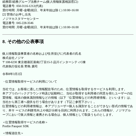
総務部/総務グループ法務チーム(個人情報保護相談窓口)
電話番号: 050-3116-1212(代表)
受付時間: 月曜~金曜(祝日、年末年始は除く) 10:00~16:00
[2] 苦情のお申し出先
ノジマカスタマーセンター
電話番号: 045-228-3546
受付時間: 月曜~金曜(祝日、年末年始は除く) 10:00~16:00
8. その他の公表事項
個人情報取扱事業者の名称および住所並びに代表者の氏名
株式会社ノジマ
〒108-6230 東京都港区港南2丁目15-3 品川インターシティC棟
代表執行役社長 野島 廣司
令和8年3月2日
・位置情報取得サービスの利用について
当社では、お客様に適した情報配信等のため、位置情報を取得するサービスを利用します。
本アプリのバックグラウンド時及び起動時に、当社が取得する利用者の同意を得たユーザーの位
置情報、端末の個体識別情報などの情報（以下「位置情報などの利用者情報」といいます）は、
当社から第三者へ提供を行う場合があります（下記ご参照下さい）。
位置情報などの利用者情報は、本アプリユーザー個人を識別することができない形式の情報であ
り、本サ ービスの利便性向上や統計分析を目的に利用されます。これらの情報が、ノジマグル
ープにおいて個人情報と連携される場合は、個人情報として取扱うものとします。
＜位置情報取得サービスの名称＞
Profile Passport SDK
＜情報送信先＞