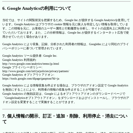
6. Google Analyticsの利用について
当社では、サイトの閲覧状況を把握するため、Google Inc.が提供する Google Analyticsを使用して
います。Google Analytics はブラウザの cookie 情報を元に個人を特定しない情報を取得していま
す。この情報を元に、お客様のユーザー属性と行動履歴を分析し、サイトの品質向上に利用させ
ていただいております。また、この分析情報は、Google Inc.が提供するインターネット広告で使
用させていただく場合があります。
Google Analytics により収集、記録、分析された利用者の情報は、GoogleInc.により同社のプライ
バシーポリシーに基づいて管理されています。
Google Analytics ツール提供者: Google Inc.
Google Analytics 利用規約:
http://www.google.com/analytics/terms/jp.html
Google プライバシーポリシー:
http://www.google.com/intl/ja/policies/privacy/partners/
Google Analytics オプトアウトアドオン:
https://tools.google.com/dlpage/gaoptout?hl=ja
Google Analytics による情報収集を停止する場合は、ブラウザのアドオン設定で Google Analytics
を無効にすることにより、利用者の情報の収集を停止することが可能です。
Google Analytics の無効設定は、Google によるオプトアウトアドオンのダウンロードページで
「GoogleAnalyticsオプトアウトアドオン」をダウンロードおよびインストールし、ブラウザのア
ドオン設定を変更することで実施することができます。
7. 個人情報の開示、訂正・追加・削除、利用停止・消去につい
て