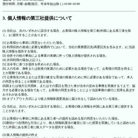
受付時間: 月曜~金曜(祝日、年末年始は除く) 10:00~16:00
3. 個人情報の第三社提供について
(1) 当社は、次のいずれかに該当する場合、お客様の個人情報を第三者(外国にある第三者を除
く。)に提供することがあります。
[1] お客様から事前に同意をいただいた場合。
[2] 利用目的の達成に必要な範囲内でにおいて、当社の業務委託先(再委託先を含みます。)に当該
個人情報を提供する場合。
[3] 合併その他の事由による事業の承継に伴って個人情報が提供される場合。
[4] 共同利用の場合(上記 2.)。
[5] 法令等に基づき提供を求められた場合。
[6] 人の生命、身体または財産の保護のために必要がある場合であって、お客様の同意を得るこ
とが困難である場合。
[7] 公衆衛生の向上または児童の健全な育成の推進のために特に必要がある場合であって、本人
の同意を得ることが困難である場合。
[8]国または地方公共団体、またはその委託を受けた者が法令の定める事務を実施するうえで、協
力する必要がある場合であって、お客様の同意を得ることにより当該事務の遂行に支障を及ぼす
おそれがある場合。
[9] オプトアウト方式により個人情報保護委員会に届け出をして認められている場合。
(2) 当社は、次のいずれかに該当する場合に、お客様の個人情報を外国にある第三者に提供する
ことがあります。
[1] お客様から事前に外国にある第三者への提供を認める旨の同意をいただいた場合。
[2]適切かつ合理的な方法により、個人情報保護法の趣旨に沿った措置を実施していると認められ
てた外国にある第三者に個人データを提供する場合。
(3) 個人情報の提供の停止