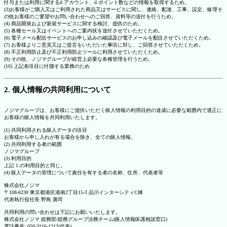
付与または利用に関するd アカウント、d ポイント数などの情報を取得するため。
(3)お客様がご購入又はご利用された商品又はサービスに関し、連絡、配達、工事、設定、修理そ
の他お客様のご要望やお問い合わせへのご回答、資料等の送付を行うため。
(4) 商品開発および新規サービスに関する検討、提供のため。
(5) 各種セール又はイベントへのご案内状を送付させていただくため。
(6) 電子メール配信サービスのお申し込みの確認及び電子メールを配信させていただくため。
(7) お客様よりご意見又はご提言をいただいた事項に対し、ご回答させていただくため。
(8) 不正利用防止及び不正利用防止ツールに利用させていただくため。
(9) その他、ノジマグループが経営上必要な各種管理を行うため。
(10) 上記各項目に付随する業務のため
2. 個人情報の共同利用について
ノジマグループは、お客様にご提供いただく個人情報の利用目的の達成に必要な範囲内で適正に
お客様の個人情報を共同利用いたします。
(1) 共同利用される個人データの項目
お客様から申し入れが有る場合を除き、全ての個人情報。
(2) 共同利用する者の範囲
ノジマグループ
(3) 利用目的
上記 1.の利用目的と同じ。
(4) 個人データの管理について責任を有する者の名称、住所、代表者等
株式会社ノジマ
〒108-6230 東京都港区港南2丁目15-3 品川インターシティC棟
代表執行役社長 野島 廣司
共同利用の問い合わせは下記にお願いいたします。
株式会社ノジマ 総務部/総務グループ法務チーム(個人情報保護相談窓口)
電話番号: 050-3116-1212(代表)