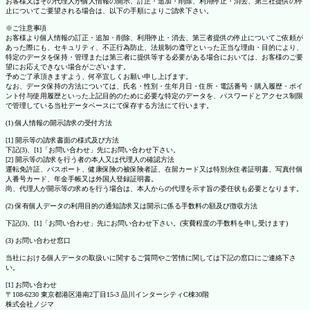
お客様又はその代理人が個人情報の開示、訂正・追加・削除、利用停止・消去、第三社提供の停
止についてご要望される場合は、以下の手順によりご請求下さい。
※ご注意事項
お客様より個人情報の訂正・追加・削除、利用停止・消去、第三者提供の停止についてご依頼が
あった際にも、セキュリティ、不正行為防止、法規制の遵守といった正当な理由・目的により、
特定のデータを保持・管理または第三者に提供等する必要がある場合においては、お客様のご要
望にお応えできない場合がございます。
予めご了承頂きますよう、何卒宜しくお願い申し上げます。
なお、データ保持の方法については、氏名・性別・生年月日・住所・電話番号・購入履歴・ポイ
ント付与使用履歴といった上記目的のために必要な特定のデータを、パスワードとアクセス制限
で管理している当社データベースにて保存する方法にて行います。
(1) 個人情報の開示請求の受付方法
[1] 開示等の請求書面の様式及び方法
下記(3)、[1]「お問い合わせ」先にお問い合わせ下さい。
[2] 開示等の請求を行う者の本人又は代理人の確認方法
運転免許証、パスポート、健康保険の被保険者証、在留カード又は特別永住者証明書、写真付個
人番号カード、年金手帳又は外国人登録証明書。
尚、代理人が開示等の求めを行う場合は、本人からの代理を示す旨の委任状も必要となります。
(2) 保有個人データの利用目的の通知請求又は開示に係る手数料の額及び徴収方法
下記(3)、[1]「お問い合わせ」先にお問い合わせ下さい。(実費程度の手数料を申し受けます)
(3) お問い合わせ窓口
当社における個人データの取扱いに関するご質問やご苦情に関しては下記の窓口にご連絡下さ
い。
[1] お問い合わせ
〒108-6230 東京都港区港南2丁目15-3 品川インターシティC棟30階
株式会社ノジマ