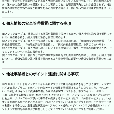
当社は、委託先が委託契約に反する個人情報の取扱いをしている場合であって、委託契約に基づ
き、速やかに当該取扱いを是正するように要請しても、合理的期間内にこれが是正されず、相当
措置の継続的な実施の確保が困難であると判断する場合は、委託先への個人情報の提供を停止い
たします。
4. 個人情報の安全管理措置に関する事項
(1)ノジマグループは、社員に対する教育啓蒙活動を実施するほか、個人情報を取り扱う部門にそ
れぞれ責任者を置き、個人情報の適切な管理に努めます。
(2)ノジマグループは、個人データの適正な取り扱いの確保のため、「組織的安全管理措置」「人
的安全管理措置」、「物理的安全管理措置」、「技術的安全管理措置」を講じてまいります。
(3)ノジマグループは、個人情報への不正なアクセスや漏えい、滅失、毀損等を防止するため、セ
キュリティのレベル向上に努めます。
(4)ノジマグループは、委託先との間で機密保持条項を含む委託契約を締結し、委託した個人情報
について、適切な取扱い及び保護を行わせるよう安全管理に必要かつ適切な監督を実施いたしま
す。
5. 他社事業者とのポイント連携に関する事項
2024 年 6 月 19 日よりノジマモバイル会員アプリ上で所定のお手続きをして頂く事で、ノジマモ
バイル会員アプリに、ｄポイントの各カードの情報を登録頂けるようになりました。それに伴
い、当社は d ポイントの提供事業者たる株式会社NTTドコモから、本プライバシーポリシー1.
（2）に規定する情報を取得・保有させていただきます。尚、ノジマモバイル会員アプリの利用
にあたり、ノジマグループ以外の事業者が提供するサービス（以下、「外部サービス」といいま
す）を利用する事が必要となる場合、およびノジマモバイル会員アプリを利用して外部サービス
を利用する場合には、別途当該事業者のd アカウント規約、d ポイントクラブ会員規約・d ポイ
ントクラブ特約を確認および同意したうえでノジマモバイル会員アプリをご利用ください。