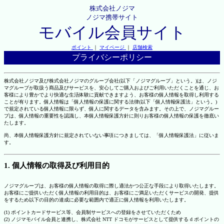
株式会社ノジマ
ノジマ携帯サイト
モバイル会員サイト
ポイント
｜
マイページ
｜
店舗検索
プライバシーポリシー
株式会社ノジマ及び株式会社ノジマのグループ会社(以下「ノジマグループ」という。)は、ノジ
マグループが取扱う商品及びサービスを、安心してご購入およびご利用いただくことを通じ、お
客様により豊かでより快適な生活体験に貢献できますよう、お客様の個人情報を取得し利用する
ことが有ります。個人情報は「個人情報の保護に関する法律(以下「個人情報保護法」という。)
で規定されている個人情報に限らず、個人に関するデータを含みます。その上で、ノジマグルー
プは、個人情報の重要性を認識し、本個人情報保護方針に則りお客様の個人情報の保護を徹底い
たします。
尚、本個人情報保護方針に規定されていない事項につきましては、「個人情報保護法」に従いま
す。
1. 個人情報の取得及び利用目的
ノジマグループは、お客様の個人情報の取得に際し適法かつ公正な手段により取得いたします。
お客様にご提供いただく個人情報の利用目的は、お客様にご満足いただくサービスの開発、提供
をするため以下の目的の達成に必要な範囲内で適正に個人情報を利用いたします。
(1) ポイントカードサービス等、会員制サービスへの登録をさせていただくため
(2) ノジマモバイル会員と連携し、株式会社 NTT ドコモがサービスとして提供する d ポイントの