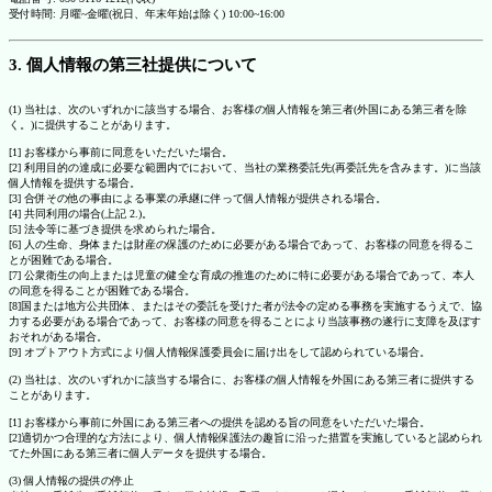
受付時間: 月曜~金曜(祝日、年末年始は除く) 10:00~16:00
3. 個人情報の第三社提供について
(1) 当社は、次のいずれかに該当する場合、お客様の個人情報を第三者(外国にある第三者を除
く。)に提供することがあります。
[1] お客様から事前に同意をいただいた場合。
[2] 利用目的の達成に必要な範囲内でにおいて、当社の業務委託先(再委託先を含みます。)に当該
個人情報を提供する場合。
[3] 合併その他の事由による事業の承継に伴って個人情報が提供される場合。
[4] 共同利用の場合(上記 2.)。
[5] 法令等に基づき提供を求められた場合。
[6] 人の生命、身体または財産の保護のために必要がある場合であって、お客様の同意を得るこ
とが困難である場合。
[7] 公衆衛生の向上または児童の健全な育成の推進のために特に必要がある場合であって、本人
の同意を得ることが困難である場合。
[8]国または地方公共団体、またはその委託を受けた者が法令の定める事務を実施するうえで、協
力する必要がある場合であって、お客様の同意を得ることにより当該事務の遂行に支障を及ぼす
おそれがある場合。
[9] オプトアウト方式により個人情報保護委員会に届け出をして認められている場合。
(2) 当社は、次のいずれかに該当する場合に、お客様の個人情報を外国にある第三者に提供する
ことがあります。
[1] お客様から事前に外国にある第三者への提供を認める旨の同意をいただいた場合。
[2]適切かつ合理的な方法により、個人情報保護法の趣旨に沿った措置を実施していると認められ
てた外国にある第三者に個人データを提供する場合。
(3) 個人情報の提供の停止