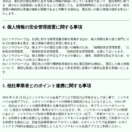
当社は、委託先が委託契約に反する個人情報の取扱いをしている場合であって、委託契約に基づ
き、速やかに当該取扱いを是正するように要請しても、合理的期間内にこれが是正されず、相当
措置の継続的な実施の確保が困難であると判断する場合は、委託先への個人情報の提供を停止い
たします。
4. 個人情報の安全管理措置に関する事項
(1)ノジマグループは、社員に対する教育啓蒙活動を実施するほか、個人情報を取り扱う部門にそ
れぞれ責任者を置き、個人情報の適切な管理に努めます。
(2)ノジマグループは、個人データの適正な取り扱いの確保のため、「組織的安全管理措置」「人
的安全管理措置」、「物理的安全管理措置」、「技術的安全管理措置」を講じてまいります。
(3)ノジマグループは、個人情報への不正なアクセスや漏えい、滅失、毀損等を防止するため、セ
キュリティのレベル向上に努めます。
(4)ノジマグループは、委託先との間で機密保持条項を含む委託契約を締結し、委託した個人情報
について、適切な取扱い及び保護を行わせるよう安全管理に必要かつ適切な監督を実施いたしま
す。
5. 他社事業者とのポイント連携に関する事項
2024 年 6 月 19 日よりノジマモバイル会員アプリ上で所定のお手続きをして頂く事で、ノジマモ
バイル会員アプリに、ｄポイントの各カードの情報を登録頂けるようになりました。それに伴
い、当社は d ポイントの提供事業者たる株式会社NTTドコモから、本プライバシーポリシー1.
（2）に規定する情報を取得・保有させていただきます。尚、ノジマモバイル会員アプリの利用
にあたり、ノジマグループ以外の事業者が提供するサービス（以下、「外部サービス」といいま
す）を利用する事が必要となる場合、およびノジマモバイル会員アプリを利用して外部サービス
を利用する場合には、別途当該事業者のd アカウント規約、d ポイントクラブ会員規約・d ポイ
ントクラブ特約を確認および同意したうえでノジマモバイル会員アプリをご利用ください。