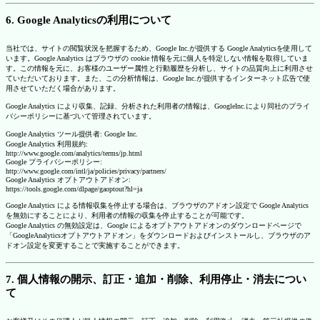
6. Google Analyticsの利用について
当社では、サイトの閲覧状況を把握するため、Google Inc.が提供する Google Analyticsを使用して
います。Google Analytics はブラウザの cookie 情報を元に個人を特定しない情報を取得していま
す。この情報を元に、お客様のユーザー属性と行動履歴を分析し、サイトの品質向上に利用させ
ていただいております。また、この分析情報は、Google Inc.が提供するインターネット広告で使
用させていただく場合があります。
Google Analytics により収集、記録、分析された利用者の情報は、GoogleInc.により同社のプライ
バシーポリシーに基づいて管理されています。
Google Analytics ツール提供者: Google Inc.
Google Analytics 利用規約:
http://www.google.com/analytics/terms/jp.html
Google プライバシーポリシー:
http://www.google.com/intl/ja/policies/privacy/partners/
Google Analytics オプトアウトアドオン:
https://tools.google.com/dlpage/gaoptout?hl=ja
Google Analytics による情報収集を停止する場合は、ブラウザのアドオン設定で Google Analytics
を無効にすることにより、利用者の情報の収集を停止することが可能です。
Google Analytics の無効設定は、Google によるオプトアウトアドオンのダウンロードページで
「GoogleAnalyticsオプトアウトアドオン」をダウンロードおよびインストールし、ブラウザのア
ドオン設定を変更することで実施することができます。
7. 個人情報の開示、訂正・追加・削除、利用停止・消去につい
て