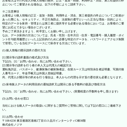
お客様又はその代理人が個人情報の開示、訂正・追加・削除、利用停止・消去、第三社提供の停
止についてご要望される場合は、以下の手順によりご請求下さい。
※ご注意事項
お客様より個人情報の訂正・追加・削除、利用停止・消去、第三者提供の停止についてご依頼が
あった際にも、セキュリティ、不正行為防止、法規制の遵守といった正当な理由・目的により、
特定のデータを保持・管理または第三者に提供等する必要がある場合においては、お客様のご要
望にお応えできない場合がございます。
予めご了承頂きますよう、何卒宜しくお願い申し上げます。
なお、データ保持の方法については、氏名・性別・生年月日・住所・電話番号・購入履歴・ポイ
ント付与使用履歴といった上記目的のために必要な特定のデータを、パスワードとアクセス制限
で管理している当社データベースにて保存する方法にて行います。
(1) 個人情報の開示請求の受付方法
[1] 開示等の請求書面の様式及び方法
下記(3)、[1]「お問い合わせ」先にお問い合わせ下さい。
[2] 開示等の請求を行う者の本人又は代理人の確認方法
運転免許証、パスポート、健康保険の被保険者証、在留カード又は特別永住者証明書、写真付個
人番号カード、年金手帳又は外国人登録証明書。
尚、代理人が開示等の求めを行う場合は、本人からの代理を示す旨の委任状も必要となります。
(2) 保有個人データの利用目的の通知請求又は開示に係る手数料の額及び徴収方法
下記(3)、[1]「お問い合わせ」先にお問い合わせ下さい。(実費程度の手数料を申し受けます)
(3) お問い合わせ窓口
当社における個人データの取扱いに関するご質問やご苦情に関しては下記の窓口にご連絡下さ
い。
[1] お問い合わせ
〒108-6230 東京都港区港南2丁目15-3 品川インターシティC棟30階
株式会社ノジマ