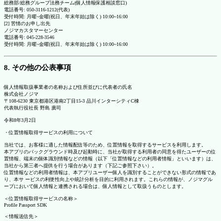
総務部/総務グループ法務チーム(個人情報保護相談窓口)
電話番号: 050-3116-1212(代表)
受付時間: 月曜~金曜(祝日、年末年始は除く) 10:00~16:00
[2] 苦情のお申し出先
ノジマカスタマーセンター
電話番号: 045-228-3546
受付時間: 月曜~金曜(祝日、年末年始は除く) 10:00~16:00
8. その他の公表事項
個人情報取扱事業者の名称および住所並びに代表者の氏名
株式会社ノジマ
〒108-6230 東京都港区港南2丁目15-3 品川インターシティC棟
代表執行役社長 野島 廣司
令和8年3月2日
・位置情報取得サービスの利用について
当社では、お客様に適した情報配信等のため、位置情報を取得するサービスを利用します。
本アプリのバックグラウンド時及び起動時に、当社が取得する利用者の同意を得たユーザーの位
置情報、端末の個体識別情報などの情報（以下「位置情報などの利用者情報」といいます）は、
当社から第三者へ提供を行う場合があります（下記ご参照下さい）。
位置情報などの利用者情報は、本アプリユーザー個人を識別することができない形式の情報であ
り、本サ ービスの利便性向上や統計分析を目的に利用されます。これらの情報が、ノジマグル
ープにおいて個人情報と連携される場合は、個人情報として取扱うものとします。
＜位置情報取得サービスの名称＞
Profile Passport SDK
＜情報送信先＞