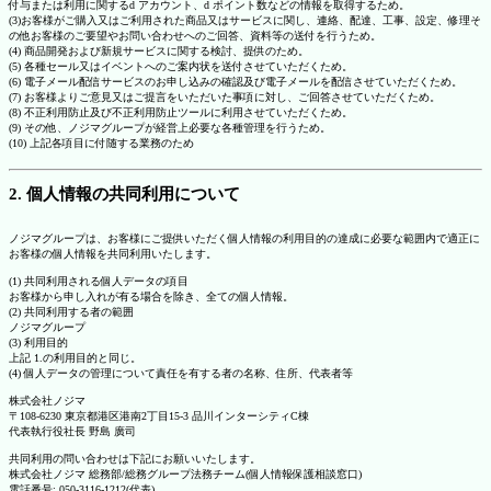
付与または利用に関するd アカウント、d ポイント数などの情報を取得するため。
(3)お客様がご購入又はご利用された商品又はサービスに関し、連絡、配達、工事、設定、修理そ
の他お客様のご要望やお問い合わせへのご回答、資料等の送付を行うため。
(4) 商品開発および新規サービスに関する検討、提供のため。
(5) 各種セール又はイベントへのご案内状を送付させていただくため。
(6) 電子メール配信サービスのお申し込みの確認及び電子メールを配信させていただくため。
(7) お客様よりご意見又はご提言をいただいた事項に対し、ご回答させていただくため。
(8) 不正利用防止及び不正利用防止ツールに利用させていただくため。
(9) その他、ノジマグループが経営上必要な各種管理を行うため。
(10) 上記各項目に付随する業務のため
2. 個人情報の共同利用について
ノジマグループは、お客様にご提供いただく個人情報の利用目的の達成に必要な範囲内で適正に
お客様の個人情報を共同利用いたします。
(1) 共同利用される個人データの項目
お客様から申し入れが有る場合を除き、全ての個人情報。
(2) 共同利用する者の範囲
ノジマグループ
(3) 利用目的
上記 1.の利用目的と同じ。
(4) 個人データの管理について責任を有する者の名称、住所、代表者等
株式会社ノジマ
〒108-6230 東京都港区港南2丁目15-3 品川インターシティC棟
代表執行役社長 野島 廣司
共同利用の問い合わせは下記にお願いいたします。
株式会社ノジマ 総務部/総務グループ法務チーム(個人情報保護相談窓口)
電話番号: 050-3116-1212(代表)