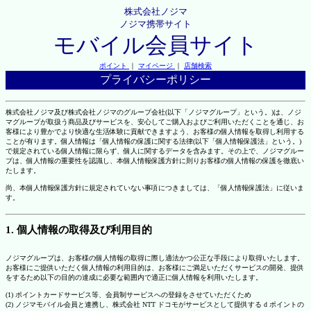
株式会社ノジマ
ノジマ携帯サイト
モバイル会員サイト
ポイント
｜
マイページ
｜
店舗検索
プライバシーポリシー
株式会社ノジマ及び株式会社ノジマのグループ会社(以下「ノジマグループ」という。)は、ノジ
マグループが取扱う商品及びサービスを、安心してご購入およびご利用いただくことを通じ、お
客様により豊かでより快適な生活体験に貢献できますよう、お客様の個人情報を取得し利用する
ことが有ります。個人情報は「個人情報の保護に関する法律(以下「個人情報保護法」という。)
で規定されている個人情報に限らず、個人に関するデータを含みます。その上で、ノジマグルー
プは、個人情報の重要性を認識し、本個人情報保護方針に則りお客様の個人情報の保護を徹底い
たします。
尚、本個人情報保護方針に規定されていない事項につきましては、「個人情報保護法」に従いま
す。
1. 個人情報の取得及び利用目的
ノジマグループは、お客様の個人情報の取得に際し適法かつ公正な手段により取得いたします。
お客様にご提供いただく個人情報の利用目的は、お客様にご満足いただくサービスの開発、提供
をするため以下の目的の達成に必要な範囲内で適正に個人情報を利用いたします。
(1) ポイントカードサービス等、会員制サービスへの登録をさせていただくため
(2) ノジマモバイル会員と連携し、株式会社 NTT ドコモがサービスとして提供する d ポイントの