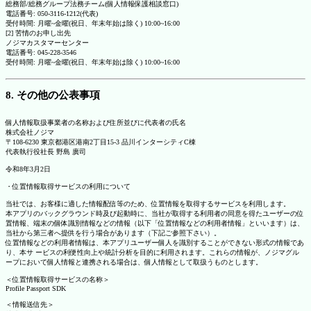
総務部/総務グループ法務チーム(個人情報保護相談窓口)
電話番号: 050-3116-1212(代表)
受付時間: 月曜~金曜(祝日、年末年始は除く) 10:00~16:00
[2] 苦情のお申し出先
ノジマカスタマーセンター
電話番号: 045-228-3546
受付時間: 月曜~金曜(祝日、年末年始は除く) 10:00~16:00
8. その他の公表事項
個人情報取扱事業者の名称および住所並びに代表者の氏名
株式会社ノジマ
〒108-6230 東京都港区港南2丁目15-3 品川インターシティC棟
代表執行役社長 野島 廣司
令和8年3月2日
・位置情報取得サービスの利用について
当社では、お客様に適した情報配信等のため、位置情報を取得するサービスを利用します。
本アプリのバックグラウンド時及び起動時に、当社が取得する利用者の同意を得たユーザーの位
置情報、端末の個体識別情報などの情報（以下「位置情報などの利用者情報」といいます）は、
当社から第三者へ提供を行う場合があります（下記ご参照下さい）。
位置情報などの利用者情報は、本アプリユーザー個人を識別することができない形式の情報であ
り、本サ ービスの利便性向上や統計分析を目的に利用されます。これらの情報が、ノジマグル
ープにおいて個人情報と連携される場合は、個人情報として取扱うものとします。
＜位置情報取得サービスの名称＞
Profile Passport SDK
＜情報送信先＞