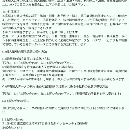
お客様又はその代理人が個人情報の開示、訂正・追加・削除、利用停止・消去、第三社提供の停
止についてご要望される場合は、以下の手順によりご請求下さい。
※ご注意事項
お客様より個人情報の訂正・追加・削除、利用停止・消去、第三者提供の停止についてご依頼が
あった際にも、セキュリティ、不正行為防止、法規制の遵守といった正当な理由・目的により、
特定のデータを保持・管理または第三者に提供等する必要がある場合においては、お客様のご要
望にお応えできない場合がございます。
予めご了承頂きますよう、何卒宜しくお願い申し上げます。
なお、データ保持の方法については、氏名・性別・生年月日・住所・電話番号・購入履歴・ポイ
ント付与使用履歴といった上記目的のために必要な特定のデータを、パスワードとアクセス制限
で管理している当社データベースにて保存する方法にて行います。
(1) 個人情報の開示請求の受付方法
[1] 開示等の請求書面の様式及び方法
下記(3)、[1]「お問い合わせ」先にお問い合わせ下さい。
[2] 開示等の請求を行う者の本人又は代理人の確認方法
運転免許証、パスポート、健康保険の被保険者証、在留カード又は特別永住者証明書、写真付個
人番号カード、年金手帳又は外国人登録証明書。
尚、代理人が開示等の求めを行う場合は、本人からの代理を示す旨の委任状も必要となります。
(2) 保有個人データの利用目的の通知請求又は開示に係る手数料の額及び徴収方法
下記(3)、[1]「お問い合わせ」先にお問い合わせ下さい。(実費程度の手数料を申し受けます)
(3) お問い合わせ窓口
当社における個人データの取扱いに関するご質問やご苦情に関しては下記の窓口にご連絡下さ
い。
[1] お問い合わせ
〒108-6230 東京都港区港南2丁目15-3 品川インターシティC棟30階
株式会社ノジマ