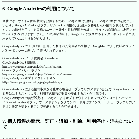
6. Google Analyticsの利用について
当社では、サイトの閲覧状況を把握するため、Google Inc.が提供する Google Analyticsを使用して
います。Google Analytics はブラウザの cookie 情報を元に個人を特定しない情報を取得していま
す。この情報を元に、お客様のユーザー属性と行動履歴を分析し、サイトの品質向上に利用させ
ていただいております。また、この分析情報は、Google Inc.が提供するインターネット広告で使
用させていただく場合があります。
Google Analytics により収集、記録、分析された利用者の情報は、GoogleInc.により同社のプライ
バシーポリシーに基づいて管理されています。
Google Analytics ツール提供者: Google Inc.
Google Analytics 利用規約:
http://www.google.com/analytics/terms/jp.html
Google プライバシーポリシー:
http://www.google.com/intl/ja/policies/privacy/partners/
Google Analytics オプトアウトアドオン:
https://tools.google.com/dlpage/gaoptout?hl=ja
Google Analytics による情報収集を停止する場合は、ブラウザのアドオン設定で Google Analytics
を無効にすることにより、利用者の情報の収集を停止することが可能です。
Google Analytics の無効設定は、Google によるオプトアウトアドオンのダウンロードページで
「GoogleAnalyticsオプトアウトアドオン」をダウンロードおよびインストールし、ブラウザのア
ドオン設定を変更することで実施することができます。
7. 個人情報の開示、訂正・追加・削除、利用停止・消去につい
て