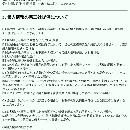
受付時間: 月曜~金曜(祝日、年末年始は除く) 10:00~16:00
3. 個人情報の第三社提供について
(1) 当社は、次のいずれかに該当する場合、お客様の個人情報を第三者(外国にある第三者を除
く。)に提供することがあります。
[1] お客様から事前に同意をいただいた場合。
[2] 利用目的の達成に必要な範囲内でにおいて、当社の業務委託先(再委託先を含みます。)に当該
個人情報を提供する場合。
[3] 合併その他の事由による事業の承継に伴って個人情報が提供される場合。
[4] 共同利用の場合(上記 2.)。
[5] 法令等に基づき提供を求められた場合。
[6] 人の生命、身体または財産の保護のために必要がある場合であって、お客様の同意を得るこ
とが困難である場合。
[7] 公衆衛生の向上または児童の健全な育成の推進のために特に必要がある場合であって、本人
の同意を得ることが困難である場合。
[8]国または地方公共団体、またはその委託を受けた者が法令の定める事務を実施するうえで、協
力する必要がある場合であって、お客様の同意を得ることにより当該事務の遂行に支障を及ぼす
おそれがある場合。
[9] オプトアウト方式により個人情報保護委員会に届け出をして認められている場合。
(2) 当社は、次のいずれかに該当する場合に、お客様の個人情報を外国にある第三者に提供する
ことがあります。
[1] お客様から事前に外国にある第三者への提供を認める旨の同意をいただいた場合。
[2]適切かつ合理的な方法により、個人情報保護法の趣旨に沿った措置を実施していると認められ
てた外国にある第三者に個人データを提供する場合。
(3) 個人情報の提供の停止