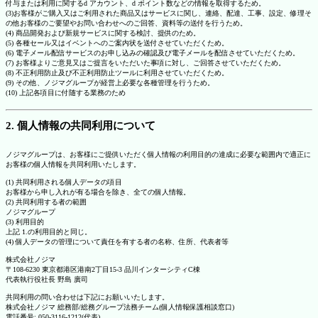
付与または利用に関するd アカウント、d ポイント数などの情報を取得するため。
(3)お客様がご購入又はご利用された商品又はサービスに関し、連絡、配達、工事、設定、修理そ
の他お客様のご要望やお問い合わせへのご回答、資料等の送付を行うため。
(4) 商品開発および新規サービスに関する検討、提供のため。
(5) 各種セール又はイベントへのご案内状を送付させていただくため。
(6) 電子メール配信サービスのお申し込みの確認及び電子メールを配信させていただくため。
(7) お客様よりご意見又はご提言をいただいた事項に対し、ご回答させていただくため。
(8) 不正利用防止及び不正利用防止ツールに利用させていただくため。
(9) その他、ノジマグループが経営上必要な各種管理を行うため。
(10) 上記各項目に付随する業務のため
2. 個人情報の共同利用について
ノジマグループは、お客様にご提供いただく個人情報の利用目的の達成に必要な範囲内で適正に
お客様の個人情報を共同利用いたします。
(1) 共同利用される個人データの項目
お客様から申し入れが有る場合を除き、全ての個人情報。
(2) 共同利用する者の範囲
ノジマグループ
(3) 利用目的
上記 1.の利用目的と同じ。
(4) 個人データの管理について責任を有する者の名称、住所、代表者等
株式会社ノジマ
〒108-6230 東京都港区港南2丁目15-3 品川インターシティC棟
代表執行役社長 野島 廣司
共同利用の問い合わせは下記にお願いいたします。
株式会社ノジマ 総務部/総務グループ法務チーム(個人情報保護相談窓口)
電話番号: 050-3116-1212(代表)