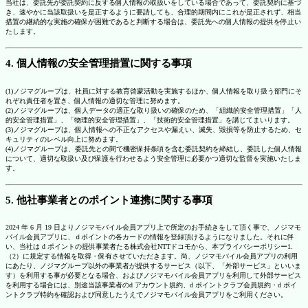
当社は、委託先が委託契約に反する個人情報の取扱いをしている場合であって、委託契約に基づ
き、速やかに当該取扱いを是正するように要請しても、合理的期間内にこれが是正されず、相当
措置の継続的な実施の確保が困難であると判断する場合は、委託先への個人情報の提供を停止い
たします。
4. 個人情報の安全管理措置に関する事項
(1)ノジマグループは、社員に対する教育啓蒙活動を実施するほか、個人情報を取り扱う部門にそ
れぞれ責任者を置き、個人情報の適切な管理に努めます。
(2)ノジマグループは、個人データの適正な取り扱いの確保のため、「組織的安全管理措置」「人
的安全管理措置」、「物理的安全管理措置」、「技術的安全管理措置」を講じてまいります。
(3)ノジマグループは、個人情報への不正なアクセスや漏えい、滅失、毀損等を防止するため、セ
キュリティのレベル向上に努めます。
(4)ノジマグループは、委託先との間で機密保持条項を含む委託契約を締結し、委託した個人情報
について、適切な取扱い及び保護を行わせるよう安全管理に必要かつ適切な監督を実施いたしま
す。
5. 他社事業者とのポイント連携に関する事項
2024 年 6 月 19 日よりノジマモバイル会員アプリ上で所定のお手続きをして頂く事で、ノジマモ
バイル会員アプリに、ｄポイントの各カードの情報を登録頂けるようになりました。それに伴
い、当社は d ポイントの提供事業者たる株式会社NTTドコモから、本プライバシーポリシー1.
（2）に規定する情報を取得・保有させていただきます。尚、ノジマモバイル会員アプリの利用
にあたり、ノジマグループ以外の事業者が提供するサービス（以下、「外部サービス」といいま
す）を利用する事が必要となる場合、およびノジマモバイル会員アプリを利用して外部サービス
を利用する場合には、別途当該事業者のd アカウント規約、d ポイントクラブ会員規約・d ポイ
ントクラブ特約を確認および同意したうえでノジマモバイル会員アプリをご利用ください。