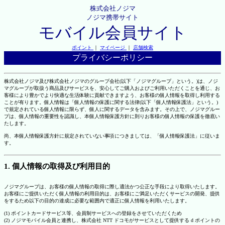
株式会社ノジマ
ノジマ携帯サイト
モバイル会員サイト
ポイント
｜
マイページ
｜
店舗検索
プライバシーポリシー
株式会社ノジマ及び株式会社ノジマのグループ会社(以下「ノジマグループ」という。)は、ノジ
マグループが取扱う商品及びサービスを、安心してご購入およびご利用いただくことを通じ、お
客様により豊かでより快適な生活体験に貢献できますよう、お客様の個人情報を取得し利用する
ことが有ります。個人情報は「個人情報の保護に関する法律(以下「個人情報保護法」という。)
で規定されている個人情報に限らず、個人に関するデータを含みます。その上で、ノジマグルー
プは、個人情報の重要性を認識し、本個人情報保護方針に則りお客様の個人情報の保護を徹底い
たします。
尚、本個人情報保護方針に規定されていない事項につきましては、「個人情報保護法」に従いま
す。
1. 個人情報の取得及び利用目的
ノジマグループは、お客様の個人情報の取得に際し適法かつ公正な手段により取得いたします。
お客様にご提供いただく個人情報の利用目的は、お客様にご満足いただくサービスの開発、提供
をするため以下の目的の達成に必要な範囲内で適正に個人情報を利用いたします。
(1) ポイントカードサービス等、会員制サービスへの登録をさせていただくため
(2) ノジマモバイル会員と連携し、株式会社 NTT ドコモがサービスとして提供する d ポイントの