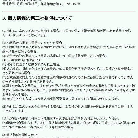
受付時間: 月曜~金曜(祝日、年末年始は除く) 10:00~16:00
3. 個人情報の第三社提供について
(1) 当社は、次のいずれかに該当する場合、お客様の個人情報を第三者(外国にある第三者を除
く。)に提供することがあります。
[1] お客様から事前に同意をいただいた場合。
[2] 利用目的の達成に必要な範囲内でにおいて、当社の業務委託先(再委託先を含みます。)に当該
個人情報を提供する場合。
[3] 合併その他の事由による事業の承継に伴って個人情報が提供される場合。
[4] 共同利用の場合(上記 2.)。
[5] 法令等に基づき提供を求められた場合。
[6] 人の生命、身体または財産の保護のために必要がある場合であって、お客様の同意を得るこ
とが困難である場合。
[7] 公衆衛生の向上または児童の健全な育成の推進のために特に必要がある場合であって、本人
の同意を得ることが困難である場合。
[8]国または地方公共団体、またはその委託を受けた者が法令の定める事務を実施するうえで、協
力する必要がある場合であって、お客様の同意を得ることにより当該事務の遂行に支障を及ぼす
おそれがある場合。
[9] オプトアウト方式により個人情報保護委員会に届け出をして認められている場合。
(2) 当社は、次のいずれかに該当する場合に、お客様の個人情報を外国にある第三者に提供する
ことがあります。
[1] お客様から事前に外国にある第三者への提供を認める旨の同意をいただいた場合。
[2]適切かつ合理的な方法により、個人情報保護法の趣旨に沿った措置を実施していると認められ
てた外国にある第三者に個人データを提供する場合。
(3) 個人情報の提供の停止