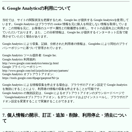
6. Google Analyticsの利用について
当社では、サイトの閲覧状況を把握するため、Google Inc.が提供する Google Analyticsを使用して
います。Google Analytics はブラウザの cookie 情報を元に個人を特定しない情報を取得していま
す。この情報を元に、お客様のユーザー属性と行動履歴を分析し、サイトの品質向上に利用させ
ていただいております。また、この分析情報は、Google Inc.が提供するインターネット広告で使
用させていただく場合があります。
Google Analytics により収集、記録、分析された利用者の情報は、GoogleInc.により同社のプライ
バシーポリシーに基づいて管理されています。
Google Analytics ツール提供者: Google Inc.
Google Analytics 利用規約:
http://www.google.com/analytics/terms/jp.html
Google プライバシーポリシー:
http://www.google.com/intl/ja/policies/privacy/partners/
Google Analytics オプトアウトアドオン:
https://tools.google.com/dlpage/gaoptout?hl=ja
Google Analytics による情報収集を停止する場合は、ブラウザのアドオン設定で Google Analytics
を無効にすることにより、利用者の情報の収集を停止することが可能です。
Google Analytics の無効設定は、Google によるオプトアウトアドオンのダウンロードページで
「GoogleAnalyticsオプトアウトアドオン」をダウンロードおよびインストールし、ブラウザのア
ドオン設定を変更することで実施することができます。
7. 個人情報の開示、訂正・追加・削除、利用停止・消去につい
て