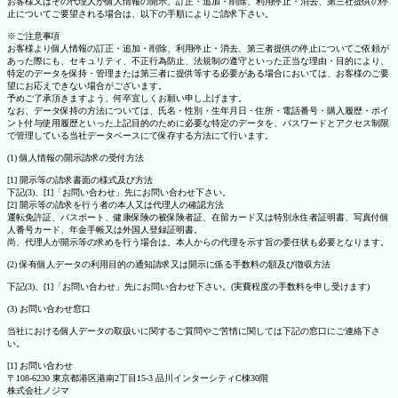
お客様又はその代理人が個人情報の開示、訂正・追加・削除、利用停止・消去、第三社提供の停
止についてご要望される場合は、以下の手順によりご請求下さい。
※ご注意事項
お客様より個人情報の訂正・追加・削除、利用停止・消去、第三者提供の停止についてご依頼が
あった際にも、セキュリティ、不正行為防止、法規制の遵守といった正当な理由・目的により、
特定のデータを保持・管理または第三者に提供等する必要がある場合においては、お客様のご要
望にお応えできない場合がございます。
予めご了承頂きますよう、何卒宜しくお願い申し上げます。
なお、データ保持の方法については、氏名・性別・生年月日・住所・電話番号・購入履歴・ポイ
ント付与使用履歴といった上記目的のために必要な特定のデータを、パスワードとアクセス制限
で管理している当社データベースにて保存する方法にて行います。
(1) 個人情報の開示請求の受付方法
[1] 開示等の請求書面の様式及び方法
下記(3)、[1]「お問い合わせ」先にお問い合わせ下さい。
[2] 開示等の請求を行う者の本人又は代理人の確認方法
運転免許証、パスポート、健康保険の被保険者証、在留カード又は特別永住者証明書、写真付個
人番号カード、年金手帳又は外国人登録証明書。
尚、代理人が開示等の求めを行う場合は、本人からの代理を示す旨の委任状も必要となります。
(2) 保有個人データの利用目的の通知請求又は開示に係る手数料の額及び徴収方法
下記(3)、[1]「お問い合わせ」先にお問い合わせ下さい。(実費程度の手数料を申し受けます)
(3) お問い合わせ窓口
当社における個人データの取扱いに関するご質問やご苦情に関しては下記の窓口にご連絡下さ
い。
[1] お問い合わせ
〒108-6230 東京都港区港南2丁目15-3 品川インターシティC棟30階
株式会社ノジマ