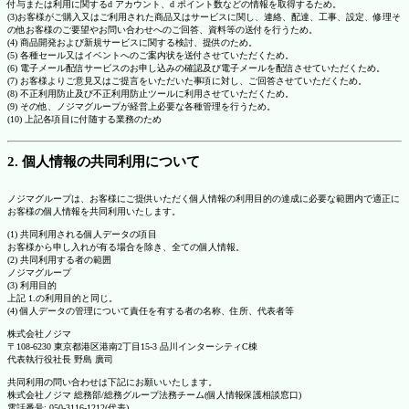
付与または利用に関するd アカウント、d ポイント数などの情報を取得するため。
(3)お客様がご購入又はご利用された商品又はサービスに関し、連絡、配達、工事、設定、修理そ
の他お客様のご要望やお問い合わせへのご回答、資料等の送付を行うため。
(4) 商品開発および新規サービスに関する検討、提供のため。
(5) 各種セール又はイベントへのご案内状を送付させていただくため。
(6) 電子メール配信サービスのお申し込みの確認及び電子メールを配信させていただくため。
(7) お客様よりご意見又はご提言をいただいた事項に対し、ご回答させていただくため。
(8) 不正利用防止及び不正利用防止ツールに利用させていただくため。
(9) その他、ノジマグループが経営上必要な各種管理を行うため。
(10) 上記各項目に付随する業務のため
2. 個人情報の共同利用について
ノジマグループは、お客様にご提供いただく個人情報の利用目的の達成に必要な範囲内で適正に
お客様の個人情報を共同利用いたします。
(1) 共同利用される個人データの項目
お客様から申し入れが有る場合を除き、全ての個人情報。
(2) 共同利用する者の範囲
ノジマグループ
(3) 利用目的
上記 1.の利用目的と同じ。
(4) 個人データの管理について責任を有する者の名称、住所、代表者等
株式会社ノジマ
〒108-6230 東京都港区港南2丁目15-3 品川インターシティC棟
代表執行役社長 野島 廣司
共同利用の問い合わせは下記にお願いいたします。
株式会社ノジマ 総務部/総務グループ法務チーム(個人情報保護相談窓口)
電話番号: 050-3116-1212(代表)