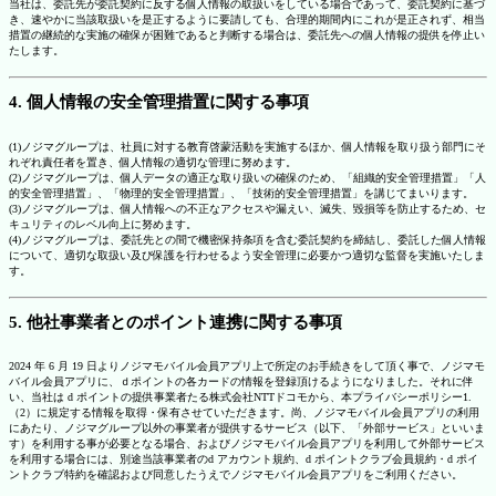
当社は、委託先が委託契約に反する個人情報の取扱いをしている場合であって、委託契約に基づ
き、速やかに当該取扱いを是正するように要請しても、合理的期間内にこれが是正されず、相当
措置の継続的な実施の確保が困難であると判断する場合は、委託先への個人情報の提供を停止い
たします。
4. 個人情報の安全管理措置に関する事項
(1)ノジマグループは、社員に対する教育啓蒙活動を実施するほか、個人情報を取り扱う部門にそ
れぞれ責任者を置き、個人情報の適切な管理に努めます。
(2)ノジマグループは、個人データの適正な取り扱いの確保のため、「組織的安全管理措置」「人
的安全管理措置」、「物理的安全管理措置」、「技術的安全管理措置」を講じてまいります。
(3)ノジマグループは、個人情報への不正なアクセスや漏えい、滅失、毀損等を防止するため、セ
キュリティのレベル向上に努めます。
(4)ノジマグループは、委託先との間で機密保持条項を含む委託契約を締結し、委託した個人情報
について、適切な取扱い及び保護を行わせるよう安全管理に必要かつ適切な監督を実施いたしま
す。
5. 他社事業者とのポイント連携に関する事項
2024 年 6 月 19 日よりノジマモバイル会員アプリ上で所定のお手続きをして頂く事で、ノジマモ
バイル会員アプリに、ｄポイントの各カードの情報を登録頂けるようになりました。それに伴
い、当社は d ポイントの提供事業者たる株式会社NTTドコモから、本プライバシーポリシー1.
（2）に規定する情報を取得・保有させていただきます。尚、ノジマモバイル会員アプリの利用
にあたり、ノジマグループ以外の事業者が提供するサービス（以下、「外部サービス」といいま
す）を利用する事が必要となる場合、およびノジマモバイル会員アプリを利用して外部サービス
を利用する場合には、別途当該事業者のd アカウント規約、d ポイントクラブ会員規約・d ポイ
ントクラブ特約を確認および同意したうえでノジマモバイル会員アプリをご利用ください。