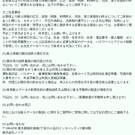
お客様又はその代理人が個人情報の開示、訂正・追加・削除、利用停止・消去、第三社提供の停
止についてご要望される場合は、以下の手順によりご請求下さい。
※ご注意事項
お客様より個人情報の訂正・追加・削除、利用停止・消去、第三者提供の停止についてご依頼が
あった際にも、セキュリティ、不正行為防止、法規制の遵守といった正当な理由・目的により、
特定のデータを保持・管理または第三者に提供等する必要がある場合においては、お客様のご要
望にお応えできない場合がございます。
予めご了承頂きますよう、何卒宜しくお願い申し上げます。
なお、データ保持の方法については、氏名・性別・生年月日・住所・電話番号・購入履歴・ポイ
ント付与使用履歴といった上記目的のために必要な特定のデータを、パスワードとアクセス制限
で管理している当社データベースにて保存する方法にて行います。
(1) 個人情報の開示請求の受付方法
[1] 開示等の請求書面の様式及び方法
下記(3)、[1]「お問い合わせ」先にお問い合わせ下さい。
[2] 開示等の請求を行う者の本人又は代理人の確認方法
運転免許証、パスポート、健康保険の被保険者証、在留カード又は特別永住者証明書、写真付個
人番号カード、年金手帳又は外国人登録証明書。
尚、代理人が開示等の求めを行う場合は、本人からの代理を示す旨の委任状も必要となります。
(2) 保有個人データの利用目的の通知請求又は開示に係る手数料の額及び徴収方法
下記(3)、[1]「お問い合わせ」先にお問い合わせ下さい。(実費程度の手数料を申し受けます)
(3) お問い合わせ窓口
当社における個人データの取扱いに関するご質問やご苦情に関しては下記の窓口にご連絡下さ
い。
[1] お問い合わせ
〒108-6230 東京都港区港南2丁目15-3 品川インターシティC棟30階
株式会社ノジマ