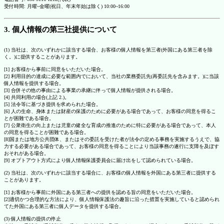
受付時間: 月曜~金曜(祝日、年末年始は除く) 10:00~16:00
3. 個人情報の第三社提供について
(1) 当社は、次のいずれかに該当する場合、お客様の個人情報を第三者(外国にある第三者を除
く。)に提供することがあります。
[1] お客様から事前に同意をいただいた場合。
[2] 利用目的の達成に必要な範囲内でにおいて、当社の業務委託先(再委託先を含みます。)に当該
個人情報を提供する場合。
[3] 合併その他の事由による事業の承継に伴って個人情報が提供される場合。
[4] 共同利用の場合(上記 2.)。
[5] 法令等に基づき提供を求められた場合。
[6] 人の生命、身体または財産の保護のために必要がある場合であって、お客様の同意を得るこ
とが困難である場合。
[7] 公衆衛生の向上または児童の健全な育成の推進のために特に必要がある場合であって、本人
の同意を得ることが困難である場合。
[8]国または地方公共団体、またはその委託を受けた者が法令の定める事務を実施するうえで、協
力する必要がある場合であって、お客様の同意を得ることにより当該事務の遂行に支障を及ぼす
おそれがある場合。
[9] オプトアウト方式により個人情報保護委員会に届け出をして認められている場合。
(2) 当社は、次のいずれかに該当する場合に、お客様の個人情報を外国にある第三者に提供する
ことがあります。
[1] お客様から事前に外国にある第三者への提供を認める旨の同意をいただいた場合。
[2]適切かつ合理的な方法により、個人情報保護法の趣旨に沿った措置を実施していると認められ
てた外国にある第三者に個人データを提供する場合。
(3) 個人情報の提供の停止