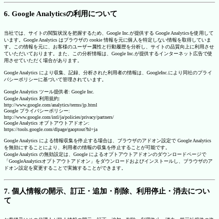
6. Google Analyticsの利用について
当社では、サイトの閲覧状況を把握するため、Google Inc.が提供する Google Analyticsを使用して
います。Google Analytics はブラウザの cookie 情報を元に個人を特定しない情報を取得していま
す。この情報を元に、お客様のユーザー属性と行動履歴を分析し、サイトの品質向上に利用させ
ていただいております。また、この分析情報は、Google Inc.が提供するインターネット広告で使
用させていただく場合があります。
Google Analytics により収集、記録、分析された利用者の情報は、GoogleInc.により同社のプライ
バシーポリシーに基づいて管理されています。
Google Analytics ツール提供者: Google Inc.
Google Analytics 利用規約:
http://www.google.com/analytics/terms/jp.html
Google プライバシーポリシー:
http://www.google.com/intl/ja/policies/privacy/partners/
Google Analytics オプトアウトアドオン:
https://tools.google.com/dlpage/gaoptout?hl=ja
Google Analytics による情報収集を停止する場合は、ブラウザのアドオン設定で Google Analytics
を無効にすることにより、利用者の情報の収集を停止することが可能です。
Google Analytics の無効設定は、Google によるオプトアウトアドオンのダウンロードページで
「GoogleAnalyticsオプトアウトアドオン」をダウンロードおよびインストールし、ブラウザのア
ドオン設定を変更することで実施することができます。
7. 個人情報の開示、訂正・追加・削除、利用停止・消去につい
て