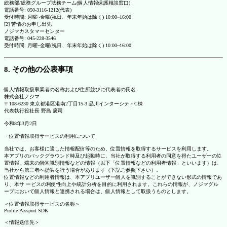
総務部/総務グループ法務チーム(個人情報保護相談窓口)
電話番号: 050-3116-1212(代表)
受付時間: 月曜~金曜(祝日、年末年始は除く) 10:00~16:00
[2] 苦情のお申し出先
ノジマカスタマーセンター
電話番号: 045-228-3546
受付時間: 月曜~金曜(祝日、年末年始は除く) 10:00~16:00
8. その他の公表事項
個人情報取扱事業者の名称および住所並びに代表者の氏名
株式会社ノジマ
〒108-6230 東京都港区港南2丁目15-3 品川インターシティC棟
代表執行役社長 野島 廣司
令和8年3月2日
・位置情報取得サービスの利用について
当社では、お客様に適した情報配信等のため、位置情報を取得するサービスを利用します。
本アプリのバックグラウンド時及び起動時に、当社が取得する利用者の同意を得たユーザーの位
置情報、端末の個体識別情報などの情報（以下「位置情報などの利用者情報」といいます）は、
当社から第三者へ提供を行う場合があります（下記ご参照下さい）。
位置情報などの利用者情報は、本アプリユーザー個人を識別することができない形式の情報であ
り、本サ ービスの利便性向上や統計分析を目的に利用されます。これらの情報が、ノジマグル
ープにおいて個人情報と連携される場合は、個人情報として取扱うものとします。
＜位置情報取得サービスの名称＞
Profile Passport SDK
＜情報送信先＞