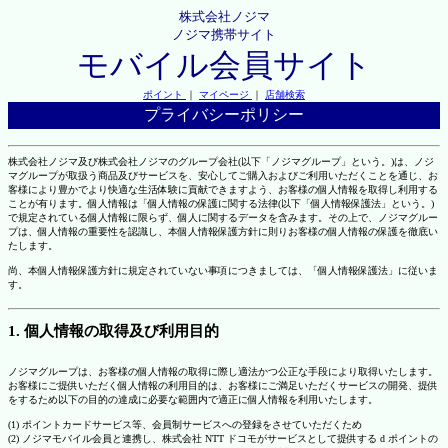
株式会社ノジマ
ノジマ携帯サイト
モバイル会員サイト
ポイント
｜
マイページ
｜
店舗検索
プライバシーポリシー
株式会社ノジマ及び株式会社ノジマのグループ会社(以下「ノジマグループ」という。)は、ノジ
マグループが取扱う商品及びサービスを、安心してご購入およびご利用いただくことを通じ、お
客様により豊かでより快適な生活体験に貢献できますよう、お客様の個人情報を取得し利用する
ことが有ります。個人情報は「個人情報の保護に関する法律(以下「個人情報保護法」という。)
で規定されている個人情報に限らず、個人に関するデータを含みます。その上で、ノジマグルー
プは、個人情報の重要性を認識し、本個人情報保護方針に則りお客様の個人情報の保護を徹底い
たします。
尚、本個人情報保護方針に規定されていない事項につきましては、「個人情報保護法」に従いま
す。
1. 個人情報の取得及び利用目的
ノジマグループは、お客様の個人情報の取得に際し適法かつ公正な手段により取得いたします。
お客様にご提供いただく個人情報の利用目的は、お客様にご満足いただくサービスの開発、提供
をするため以下の目的の達成に必要な範囲内で適正に個人情報を利用いたします。
(1) ポイントカードサービス等、会員制サービスへの登録をさせていただくため
(2) ノジマモバイル会員と連携し、株式会社 NTT ドコモがサービスとして提供する d ポイントの