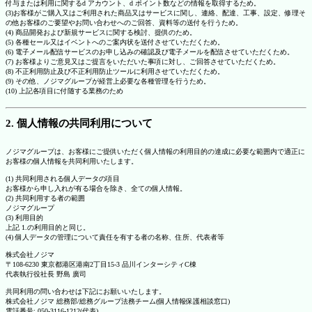
付与または利用に関するd アカウント、d ポイント数などの情報を取得するため。
(3)お客様がご購入又はご利用された商品又はサービスに関し、連絡、配達、工事、設定、修理そ
の他お客様のご要望やお問い合わせへのご回答、資料等の送付を行うため。
(4) 商品開発および新規サービスに関する検討、提供のため。
(5) 各種セール又はイベントへのご案内状を送付させていただくため。
(6) 電子メール配信サービスのお申し込みの確認及び電子メールを配信させていただくため。
(7) お客様よりご意見又はご提言をいただいた事項に対し、ご回答させていただくため。
(8) 不正利用防止及び不正利用防止ツールに利用させていただくため。
(9) その他、ノジマグループが経営上必要な各種管理を行うため。
(10) 上記各項目に付随する業務のため
2. 個人情報の共同利用について
ノジマグループは、お客様にご提供いただく個人情報の利用目的の達成に必要な範囲内で適正に
お客様の個人情報を共同利用いたします。
(1) 共同利用される個人データの項目
お客様から申し入れが有る場合を除き、全ての個人情報。
(2) 共同利用する者の範囲
ノジマグループ
(3) 利用目的
上記 1.の利用目的と同じ。
(4) 個人データの管理について責任を有する者の名称、住所、代表者等
株式会社ノジマ
〒108-6230 東京都港区港南2丁目15-3 品川インターシティC棟
代表執行役社長 野島 廣司
共同利用の問い合わせは下記にお願いいたします。
株式会社ノジマ 総務部/総務グループ法務チーム(個人情報保護相談窓口)
電話番号: 050-3116-1212(代表)