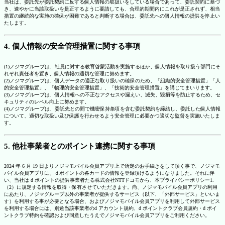
当社は、委託先が委託契約に反する個人情報の取扱いをしている場合であって、委託契約に基づ
き、速やかに当該取扱いを是正するように要請しても、合理的期間内にこれが是正されず、相当
措置の継続的な実施の確保が困難であると判断する場合は、委託先への個人情報の提供を停止い
たします。
4. 個人情報の安全管理措置に関する事項
(1)ノジマグループは、社員に対する教育啓蒙活動を実施するほか、個人情報を取り扱う部門にそ
れぞれ責任者を置き、個人情報の適切な管理に努めます。
(2)ノジマグループは、個人データの適正な取り扱いの確保のため、「組織的安全管理措置」「人
的安全管理措置」、「物理的安全管理措置」、「技術的安全管理措置」を講じてまいります。
(3)ノジマグループは、個人情報への不正なアクセスや漏えい、滅失、毀損等を防止するため、セ
キュリティのレベル向上に努めます。
(4)ノジマグループは、委託先との間で機密保持条項を含む委託契約を締結し、委託した個人情報
について、適切な取扱い及び保護を行わせるよう安全管理に必要かつ適切な監督を実施いたしま
す。
5. 他社事業者とのポイント連携に関する事項
2024 年 6 月 19 日よりノジマモバイル会員アプリ上で所定のお手続きをして頂く事で、ノジマモ
バイル会員アプリに、ｄポイントの各カードの情報を登録頂けるようになりました。それに伴
い、当社は d ポイントの提供事業者たる株式会社NTTドコモから、本プライバシーポリシー1.
（2）に規定する情報を取得・保有させていただきます。尚、ノジマモバイル会員アプリの利用
にあたり、ノジマグループ以外の事業者が提供するサービス（以下、「外部サービス」といいま
す）を利用する事が必要となる場合、およびノジマモバイル会員アプリを利用して外部サービス
を利用する場合には、別途当該事業者のd アカウント規約、d ポイントクラブ会員規約・d ポイ
ントクラブ特約を確認および同意したうえでノジマモバイル会員アプリをご利用ください。