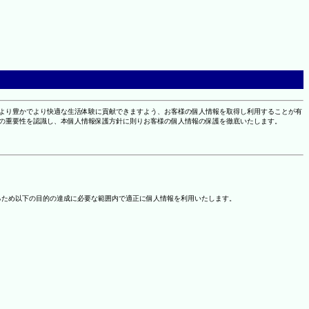
により豊かでより快適な生活体験に貢献できますよう、お客様の個人情報を取得し利用することが有
報の重要性を認識し、本個人情報保護方針に則りお客様の個人情報の保護を徹底いたします。
るため以下の目的の達成に必要な範囲内で適正に個人情報を利用いたします。