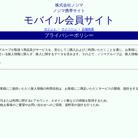
株式会社ノジマ
ノジマ携帯サイト
モバイル会員サイト
ポイント
｜
マイページ
｜
店舗検索
プライバシーポリシー
マグループが取扱う商品及びサービスを、安心してご購入およびご利用いただくことを通じ、お客様
れている個人情報に限らず、個人に関するデータを含みます。その上で、ノジマグループは、個人情
。
客様にご提供いただく個人情報の利用目的は、お客様にご満足いただくサービスの開発、提供をす
の付与または利用に関するd アカウント、d ポイント数などの情報を取得するため。
の他お客様のご要望やお問い合わせへのご回答、資料等の送付を行うため。