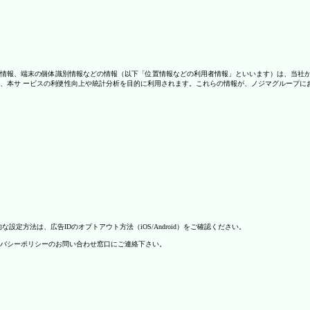
情報、端末の個体識別情報などの情報（以下「位置情報などの利用者情報」といいます）は、当社
、本サ ービスの利便性向上や統計分析を目的に利用されます。これらの情報が、ノジマグループに
方法は、広告IDのオプトアウト方法（iOS/Android）をご確認ください。
バシーポリシーのお問い合わせ窓口にご連絡下さい。