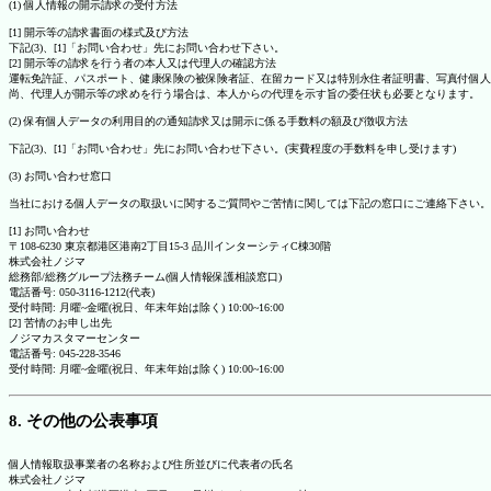
(1) 個人情報の開示請求の受付方法
[1] 開示等の請求書面の様式及び方法
下記(3)、[1]「お問い合わせ」先にお問い合わせ下さい。
[2] 開示等の請求を行う者の本人又は代理人の確認方法
運転免許証、パスポート、健康保険の被保険者証、在留カード又は特別永住者証明書、写真付個人
尚、代理人が開示等の求めを行う場合は、本人からの代理を示す旨の委任状も必要となります。
(2) 保有個人データの利用目的の通知請求又は開示に係る手数料の額及び徴収方法
下記(3)、[1]「お問い合わせ」先にお問い合わせ下さい。(実費程度の手数料を申し受けます)
(3) お問い合わせ窓口
当社における個人データの取扱いに関するご質問やご苦情に関しては下記の窓口にご連絡下さい。
[1] お問い合わせ
〒108-6230 東京都港区港南2丁目15-3 品川インターシティC棟30階
株式会社ノジマ
総務部/総務グループ法務チーム(個人情報保護相談窓口)
電話番号: 050-3116-1212(代表)
受付時間: 月曜~金曜(祝日、年末年始は除く) 10:00~16:00
[2] 苦情のお申し出先
ノジマカスタマーセンター
電話番号: 045-228-3546
受付時間: 月曜~金曜(祝日、年末年始は除く) 10:00~16:00
8. その他の公表事項
個人情報取扱事業者の名称および住所並びに代表者の氏名
株式会社ノジマ