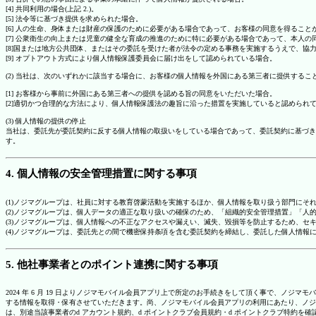
[4] 共同利用の場合(上記 2.)。
[5] 法令等に基づき提供を求められた場合。
[6] 人の生命、身体または財産の保護のために必要がある場合であって、お客様の同意を得ること
[7] 公衆衛生の向上または児童の健全な育成の推進のために特に必要がある場合であって、本人
[8]国または地方公共団体、またはその委託を受けた者が法令の定める事務を実施するうえで、
[9] オプトアウト方式により個人情報保護委員会に届け出をして認められている場合。
(2) 当社は、次のいずれかに該当する場合に、お客様の個人情報を外国にある第三者に提供するこ
[1] お客様から事前に外国にある第三者への提供を認める旨の同意をいただいた場合。
[2]適切かつ合理的な方法により、個人情報保護法の趣旨に沿った措置を実施していると認められ
(3) 個人情報の提供の停止
当社は、委託先が委託契約に反する個人情報の取扱いをしている場合であって、委託契約に基づき
す。
4. 個人情報の安全管理措置に関する事項
(1)ノジマグループは、社員に対する教育啓蒙活動を実施するほか、個人情報を取り扱う部門にそ
(2)ノジマグループは、個人データの適正な取り扱いの確保のため、「組織的安全管理措置」「
(3)ノジマグループは、個人情報への不正なアクセスや漏えい、滅失、毀損等を防止するため、セ
(4)ノジマグループは、委託先との間で機密保持条項を含む委託契約を締結し、委託した個人情
5. 他社事業者とのポイント連携に関する事項
2024 年 6 月 19 日よりノジマモバイル会員アプリ上で所定のお手続きをして頂く事で、ノ
する情報を取得・保有させていただきます。尚、ノジマモバイル会員アプリの利用にあたり、ノジ
は、別途当該事業者のd アカウント規約、d ポイントクラブ会員規約・d ポイントクラブ特約を