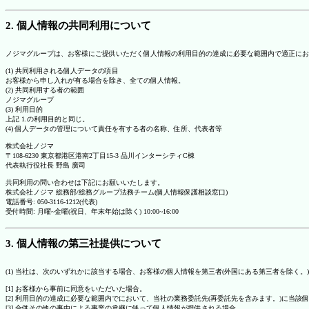
2. 個人情報の共同利用について
ノジマグループは、お客様にご提供いただく個人情報の利用目的の達成に必要な範囲内で適正にお
(1) 共同利用される個人データの項目
お客様から申し入れが有る場合を除き、全ての個人情報。
(2) 共同利用する者の範囲
ノジマグループ
(3) 利用目的
上記 1.の利用目的と同じ。
(4) 個人データの管理について責任を有する者の名称、住所、代表者等
株式会社ノジマ
〒108-6230 東京都港区港南2丁目15-3 品川インターシティC棟
代表執行役社長 野島 廣司
共同利用の問い合わせは下記にお願いいたします。
株式会社ノジマ 総務部/総務グループ法務チーム(個人情報保護相談窓口)
電話番号: 050-3116-1212(代表)
受付時間: 月曜~金曜(祝日、年末年始は除く) 10:00~16:00
3. 個人情報の第三社提供について
(1) 当社は、次のいずれかに該当する場合、お客様の個人情報を第三者(外国にある第三者を除く。
[1] お客様から事前に同意をいただいた場合。
[2] 利用目的の達成に必要な範囲内でにおいて、当社の業務委託先(再委託先を含みます。)に当該
[3] 合併その他の事由による事業の承継に伴って個人情報が提供される場合。