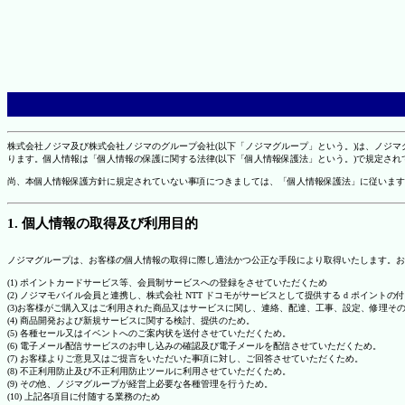
株式会社ノジマ及び株式会社ノジマのグループ会社(以下「ノジマグループ」という。)は、ノジ
ります。個人情報は「個人情報の保護に関する法律(以下「個人情報保護法」という。)で規定さ
尚、本個人情報保護方針に規定されていない事項につきましては、「個人情報保護法」に従います
1. 個人情報の取得及び利用目的
ノジマグループは、お客様の個人情報の取得に際し適法かつ公正な手段により取得いたします。お
(1) ポイントカードサービス等、会員制サービスへの登録をさせていただくため
(2) ノジマモバイル会員と連携し、株式会社 NTT ドコモがサービスとして提供する d ポイント
(3)お客様がご購入又はご利用された商品又はサービスに関し、連絡、配達、工事、設定、修理そ
(4) 商品開発および新規サービスに関する検討、提供のため。
(5) 各種セール又はイベントへのご案内状を送付させていただくため。
(6) 電子メール配信サービスのお申し込みの確認及び電子メールを配信させていただくため。
(7) お客様よりご意見又はご提言をいただいた事項に対し、ご回答させていただくため。
(8) 不正利用防止及び不正利用防止ツールに利用させていただくため。
(9) その他、ノジマグループが経営上必要な各種管理を行うため。
(10) 上記各項目に付随する業務のため