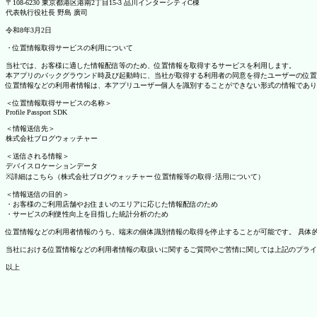
〒108-6230 東京都港区港南2丁目15-3 品川インターシティC棟
代表執行役社長 野島 廣司
令和8年3月2日
・位置情報取得サービスの利用について
当社では、お客様に適した情報配信等のため、位置情報を取得するサービスを利用します。
本アプリのバックグラウンド時及び起動時に、当社が取得する利用者の同意を得たユーザーの位置
位置情報などの利用者情報は、本アプリユーザー個人を識別することができない形式の情報であり
＜位置情報取得サービスの名称＞
Profile Passport SDK
＜情報送信先＞
株式会社ブログウォッチャー
＜送信される情報＞
デバイスロケーションデータ
※詳細はこちら（株式会社ブログウォッチャー 位置情報等の取得･活用について）
＜情報送信の目的＞
・お客様のご利用店舗やお住まいのエリアに応じた情報配信のため
・サービスの利便性向上を目指した統計分析のため
位置情報などの利用者情報のうち、端末の個体識別情報の取得を停止することが可能です。 具体的な設定
当社における位置情報などの利用者情報の取扱いに関するご質問やご苦情に関しては上記のプライ
以上