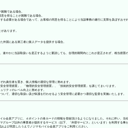
が困難である場合。
の同意を得ることが困難である場合。
協力する必要がある場合であって、お客様の同意を得ることにより当該事務の遂行に支障を及ぼすおそ
とがあります。
てた外国にある第三者に個人データを提供する場合。
、速やかに当該取扱いを是正するように要請しても、合理的期間内にこれが是正されず、相当措置
れぞれ責任者を置き、個人情報の適切な管理に努めます。
人的安全管理措置」、「物理的安全管理措置」、「技術的安全管理措置」を講じてまいります。
キュリティのレベル向上に努めます。
報について、適切な取扱い及び保護を行わせるよう安全管理に必要かつ適切な監督を実施いたします。
ジマモバイル会員アプリに、ｄポイントの各カードの情報を登録頂けるようになりました。それに伴い、当社
マグループ以外の事業者が提供するサービス（以下、「外部サービス」といいます）を利用する事
確認および同意したうえでノジマモバイル会員アプリをご利用ください。