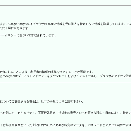
を使用しています。Google Analytics はブラウザの cookie 情報を元に個人を特定しない情報
いただく場合があります。
のプライバシーポリシーに基づいて管理されています。
alyticsを無効にすることにより、利用者の情報の収集を停止することが可能です。
ージで「GoogleAnalyticsオプトアウトアドオン」をダウンロードおよびインストールし、ブラウザのア
についてご要望される場合は、以下の手順によりご請求下さい。
った際にも、セキュリティ、不正行為防止、法規制の遵守といった正当な理由・目的により、特定
ト付与使用履歴といった上記目的のために必要な特定のデータを、パスワードとアクセス制限で管