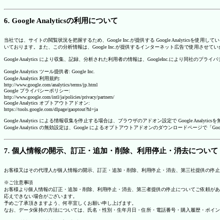
6. Google Analyticsの利用について
当社では、サイトの閲覧状況を把握するため、Google Inc.が提供する Google Analytics
いております。また、この分析情報は、Google Inc.が提供するインターネット広告で使用させて
Google Analytics により収集、記録、分析された利用者の情報は、GoogleInc.により同社
Google Analytics ツール提供者: Google Inc.
Google Analytics 利用規約:
http://www.google.com/analytics/terms/jp.html
Google プライバシーポリシー:
http://www.google.com/intl/ja/policies/privacy/partners/
Google Analytics オプトアウトアドオン:
https://tools.google.com/dlpage/gaoptout?hl=ja
Google Analytics による情報収集を停止する場合は、ブラウザのアドオン設定で Google An
Google Analytics の無効設定は、Google によるオプトアウトアドオンのダウンロードペ
7. 個人情報の開示、訂正・追加・削除、利用停止・消去について
お客様又はその代理人が個人情報の開示、訂正・追加・削除、利用停止・消去、第三社提供の停止
※ご注意事項
お客様より個人情報の訂正・追加・削除、利用停止・消去、第三者提供の停止についてご依頼があ
応えできない場合がございます。
予めご了承頂きますよう、何卒宜しくお願い申し上げます。
なお、データ保持の方法については、氏名・性別・生年月日・住所・電話番号・購入履歴・ポイン