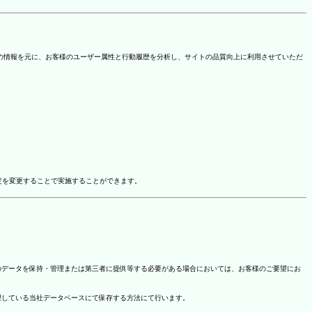
を取得しています。この情報を元に、お客様のユーザー属性と行動履歴を分析し、サイトの品質向上に利用させていただ
ドオン設定を変更することで実施することができます。
のデータを保持・管理または第三者に提供等する必要がある場合においては、お客様のご要望にお
理している当社データベースにて保存する方法にて行います。