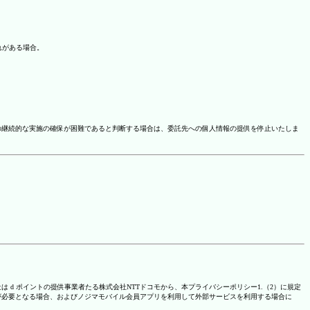
れがある場合。
の継続的な実施の確保が困難であると判断する場合は、委託先への個人情報の提供を停止いたしま
は d ポイントの提供事業者たる株式会社NTTドコモから、本プライバシーポリシー1.（2）に規定
が必要となる場合、およびノジマモバイル会員アプリを利用して外部サービスを利用する場合に