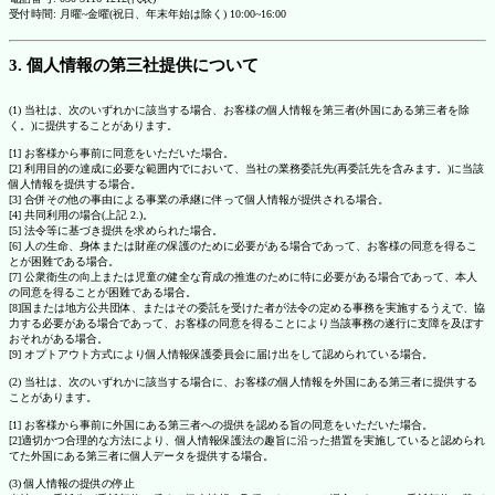
受付時間: 月曜~金曜(祝日、年末年始は除く) 10:00~16:00
3. 個人情報の第三社提供について
(1) 当社は、次のいずれかに該当する場合、お客様の個人情報を第三者(外国にある第三者を除
く。)に提供することがあります。
[1] お客様から事前に同意をいただいた場合。
[2] 利用目的の達成に必要な範囲内でにおいて、当社の業務委託先(再委託先を含みます。)に当該
個人情報を提供する場合。
[3] 合併その他の事由による事業の承継に伴って個人情報が提供される場合。
[4] 共同利用の場合(上記 2.)。
[5] 法令等に基づき提供を求められた場合。
[6] 人の生命、身体または財産の保護のために必要がある場合であって、お客様の同意を得るこ
とが困難である場合。
[7] 公衆衛生の向上または児童の健全な育成の推進のために特に必要がある場合であって、本人
の同意を得ることが困難である場合。
[8]国または地方公共団体、またはその委託を受けた者が法令の定める事務を実施するうえで、協
力する必要がある場合であって、お客様の同意を得ることにより当該事務の遂行に支障を及ぼす
おそれがある場合。
[9] オプトアウト方式により個人情報保護委員会に届け出をして認められている場合。
(2) 当社は、次のいずれかに該当する場合に、お客様の個人情報を外国にある第三者に提供する
ことがあります。
[1] お客様から事前に外国にある第三者への提供を認める旨の同意をいただいた場合。
[2]適切かつ合理的な方法により、個人情報保護法の趣旨に沿った措置を実施していると認められ
てた外国にある第三者に個人データを提供する場合。
(3) 個人情報の提供の停止