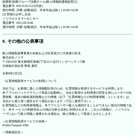
総務部/総務グループ法務チーム(個人情報保護相談窓口)
電話番号: 050-3116-1212(代表)
受付時間: 月曜~金曜(祝日、年末年始は除く) 10:00~16:00
[2] 苦情のお申し出先
ノジマカスタマーセンター
電話番号: 045-228-3546
受付時間: 月曜~金曜(祝日、年末年始は除く) 10:00~16:00
8. その他の公表事項
個人情報取扱事業者の名称および住所並びに代表者の氏名
株式会社ノジマ
〒108-6230 東京都港区港南2丁目15-3 品川インターシティC棟
代表執行役社長 野島 廣司
令和8年3月2日
・位置情報取得サービスの利用について
当社では、お客様に適した情報配信等のため、位置情報を取得するサービスを利用します。
本アプリのバックグラウンド時及び起動時に、当社が取得する利用者の同意を得たユーザーの位
置情報、端末の個体識別情報などの情報（以下「位置情報などの利用者情報」といいます）は、
当社から第三者へ提供を行う場合があります（下記ご参照下さい）。
位置情報などの利用者情報は、本アプリユーザー個人を識別することができない形式の情報であ
り、本サ ービスの利便性向上や統計分析を目的に利用されます。これらの情報が、ノジマグル
ープにおいて個人情報と連携される場合は、個人情報として取扱うものとします。
＜位置情報取得サービスの名称＞
Profile Passport SDK
＜情報送信先＞