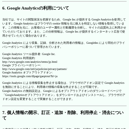
6. Google Analyticsの利用について
当社では、サイトの閲覧状況を把握するため、Google Inc.が提供する Google Analyticsを使用して
います。Google Analytics はブラウザの cookie 情報を元に個人を特定しない情報を取得していま
す。この情報を元に、お客様のユーザー属性と行動履歴を分析し、サイトの品質向上に利用させ
ていただいております。また、この分析情報は、Google Inc.が提供するインターネット広告で使
用させていただく場合があります。
Google Analytics により収集、記録、分析された利用者の情報は、GoogleInc.により同社のプライ
バシーポリシーに基づいて管理されています。
Google Analytics ツール提供者: Google Inc.
Google Analytics 利用規約:
http://www.google.com/analytics/terms/jp.html
Google プライバシーポリシー:
http://www.google.com/intl/ja/policies/privacy/partners/
Google Analytics オプトアウトアドオン:
https://tools.google.com/dlpage/gaoptout?hl=ja
Google Analytics による情報収集を停止する場合は、ブラウザのアドオン設定で Google Analytics
を無効にすることにより、利用者の情報の収集を停止することが可能です。
Google Analytics の無効設定は、Google によるオプトアウトアドオンのダウンロードページで
「GoogleAnalyticsオプトアウトアドオン」をダウンロードおよびインストールし、ブラウザのア
ドオン設定を変更することで実施することができます。
7. 個人情報の開示、訂正・追加・削除、利用停止・消去につい
て