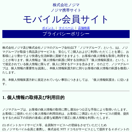
株式会社ノジマ
ノジマ携帯サイト
モバイル会員サイト
ポイント
｜
マイページ
｜
店舗検索
プライバシーポリシー
株式会社ノジマ及び株式会社ノジマのグループ会社(以下「ノジマグループ」という。)は、ノジ
マグループが取扱う商品及びサービスを、安心してご購入およびご利用いただくことを通じ、お
客様により豊かでより快適な生活体験に貢献できますよう、お客様の個人情報を取得し利用する
ことが有ります。個人情報は「個人情報の保護に関する法律(以下「個人情報保護法」という。)
で規定されている個人情報に限らず、個人に関するデータを含みます。その上で、ノジマグルー
プは、個人情報の重要性を認識し、本個人情報保護方針に則りお客様の個人情報の保護を徹底い
たします。
尚、本個人情報保護方針に規定されていない事項につきましては、「個人情報保護法」に従いま
す。
1. 個人情報の取得及び利用目的
ノジマグループは、お客様の個人情報の取得に際し適法かつ公正な手段により取得いたします。
お客様にご提供いただく個人情報の利用目的は、お客様にご満足いただくサービスの開発、提供
をするため以下の目的の達成に必要な範囲内で適正に個人情報を利用いたします。
(1) ポイントカードサービス等、会員制サービスへの登録をさせていただくため
(2) ノジマモバイル会員と連携し、株式会社 NTT ドコモがサービスとして提供する d ポイントの