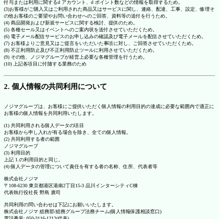
付与または利用に関するd アカウント、d ポイント数などの情報を取得するため。
(3)お客様がご購入又はご利用された商品又はサービスに関し、連絡、配達、工事、設定、修理そ
の他お客様のご要望やお問い合わせへのご回答、資料等の送付を行うため。
(4) 商品開発および新規サービスに関する検討、提供のため。
(5) 各種セール又はイベントへのご案内状を送付させていただくため。
(6) 電子メール配信サービスのお申し込みの確認及び電子メールを配信させていただくため。
(7) お客様よりご意見又はご提言をいただいた事項に対し、ご回答させていただくため。
(8) 不正利用防止及び不正利用防止ツールに利用させていただくため。
(9) その他、ノジマグループが経営上必要な各種管理を行うため。
(10) 上記各項目に付随する業務のため
2. 個人情報の共同利用について
ノジマグループは、お客様にご提供いただく個人情報の利用目的の達成に必要な範囲内で適正に
お客様の個人情報を共同利用いたします。
(1) 共同利用される個人データの項目
お客様から申し入れが有る場合を除き、全ての個人情報。
(2) 共同利用する者の範囲
ノジマグループ
(3) 利用目的
上記 1.の利用目的と同じ。
(4) 個人データの管理について責任を有する者の名称、住所、代表者等
株式会社ノジマ
〒108-6230 東京都港区港南2丁目15-3 品川インターシティC棟
代表執行役社長 野島 廣司
共同利用の問い合わせは下記にお願いいたします。
株式会社ノジマ 総務部/総務グループ法務チーム(個人情報保護相談窓口)
電話番号: 050-3116-1212(代表)