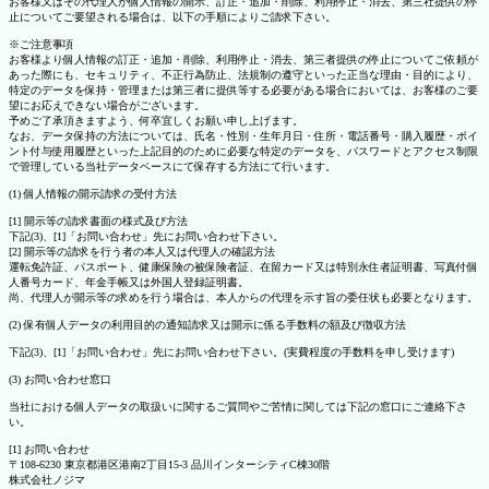
お客様又はその代理人が個人情報の開示、訂正・追加・削除、利用停止・消去、第三社提供の停
止についてご要望される場合は、以下の手順によりご請求下さい。
※ご注意事項
お客様より個人情報の訂正・追加・削除、利用停止・消去、第三者提供の停止についてご依頼が
あった際にも、セキュリティ、不正行為防止、法規制の遵守といった正当な理由・目的により、
特定のデータを保持・管理または第三者に提供等する必要がある場合においては、お客様のご要
望にお応えできない場合がございます。
予めご了承頂きますよう、何卒宜しくお願い申し上げます。
なお、データ保持の方法については、氏名・性別・生年月日・住所・電話番号・購入履歴・ポイ
ント付与使用履歴といった上記目的のために必要な特定のデータを、パスワードとアクセス制限
で管理している当社データベースにて保存する方法にて行います。
(1) 個人情報の開示請求の受付方法
[1] 開示等の請求書面の様式及び方法
下記(3)、[1]「お問い合わせ」先にお問い合わせ下さい。
[2] 開示等の請求を行う者の本人又は代理人の確認方法
運転免許証、パスポート、健康保険の被保険者証、在留カード又は特別永住者証明書、写真付個
人番号カード、年金手帳又は外国人登録証明書。
尚、代理人が開示等の求めを行う場合は、本人からの代理を示す旨の委任状も必要となります。
(2) 保有個人データの利用目的の通知請求又は開示に係る手数料の額及び徴収方法
下記(3)、[1]「お問い合わせ」先にお問い合わせ下さい。(実費程度の手数料を申し受けます)
(3) お問い合わせ窓口
当社における個人データの取扱いに関するご質問やご苦情に関しては下記の窓口にご連絡下さ
い。
[1] お問い合わせ
〒108-6230 東京都港区港南2丁目15-3 品川インターシティC棟30階
株式会社ノジマ