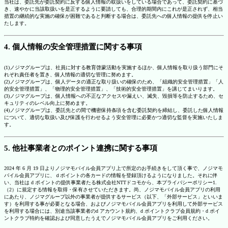
当社は、委託先が委託契約に反する個人情報の取扱いをしている場合であって、委託契約に基づ
き、速やかに当該取扱いを是正するように要請しても、合理的期間内にこれが是正されず、相当
措置の継続的な実施の確保が困難であると判断する場合は、委託先への個人情報の提供を停止い
たします。
4. 個人情報の安全管理措置に関する事項
(1)ノジマグループは、社員に対する教育啓蒙活動を実施するほか、個人情報を取り扱う部門にそ
れぞれ責任者を置き、個人情報の適切な管理に努めます。
(2)ノジマグループは、個人データの適正な取り扱いの確保のため、「組織的安全管理措置」「人
的安全管理措置」、「物理的安全管理措置」、「技術的安全管理措置」を講じてまいります。
(3)ノジマグループは、個人情報への不正なアクセスや漏えい、滅失、毀損等を防止するため、セ
キュリティのレベル向上に努めます。
(4)ノジマグループは、委託先との間で機密保持条項を含む委託契約を締結し、委託した個人情報
について、適切な取扱い及び保護を行わせるよう安全管理に必要かつ適切な監督を実施いたしま
す。
5. 他社事業者とのポイント連携に関する事項
2024 年 6 月 19 日よりノジマモバイル会員アプリ上で所定のお手続きをして頂く事で、ノジマモ
バイル会員アプリに、ｄポイントの各カードの情報を登録頂けるようになりました。それに伴
い、当社は d ポイントの提供事業者たる株式会社NTTドコモから、本プライバシーポリシー1.
（2）に規定する情報を取得・保有させていただきます。尚、ノジマモバイル会員アプリの利用
にあたり、ノジマグループ以外の事業者が提供するサービス（以下、「外部サービス」といいま
す）を利用する事が必要となる場合、およびノジマモバイル会員アプリを利用して外部サービス
を利用する場合には、別途当該事業者のd アカウント規約、d ポイントクラブ会員規約・d ポイ
ントクラブ特約を確認および同意したうえでノジマモバイル会員アプリをご利用ください。