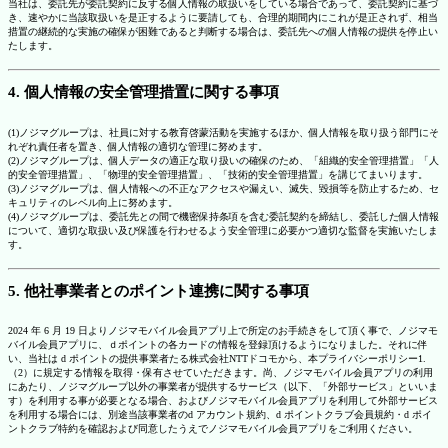
当社は、委託先が委託契約に反する個人情報の取扱いをしている場合であって、委託契約に基づ
き、速やかに当該取扱いを是正するように要請しても、合理的期間内にこれが是正されず、相当
措置の継続的な実施の確保が困難であると判断する場合は、委託先への個人情報の提供を停止い
たします。
4. 個人情報の安全管理措置に関する事項
(1)ノジマグループは、社員に対する教育啓蒙活動を実施するほか、個人情報を取り扱う部門にそ
れぞれ責任者を置き、個人情報の適切な管理に努めます。
(2)ノジマグループは、個人データの適正な取り扱いの確保のため、「組織的安全管理措置」「人
的安全管理措置」、「物理的安全管理措置」、「技術的安全管理措置」を講じてまいります。
(3)ノジマグループは、個人情報への不正なアクセスや漏えい、滅失、毀損等を防止するため、セ
キュリティのレベル向上に努めます。
(4)ノジマグループは、委託先との間で機密保持条項を含む委託契約を締結し、委託した個人情報
について、適切な取扱い及び保護を行わせるよう安全管理に必要かつ適切な監督を実施いたしま
す。
5. 他社事業者とのポイント連携に関する事項
2024 年 6 月 19 日よりノジマモバイル会員アプリ上で所定のお手続きをして頂く事で、ノジマモ
バイル会員アプリに、ｄポイントの各カードの情報を登録頂けるようになりました。それに伴
い、当社は d ポイントの提供事業者たる株式会社NTTドコモから、本プライバシーポリシー1.
（2）に規定する情報を取得・保有させていただきます。尚、ノジマモバイル会員アプリの利用
にあたり、ノジマグループ以外の事業者が提供するサービス（以下、「外部サービス」といいま
す）を利用する事が必要となる場合、およびノジマモバイル会員アプリを利用して外部サービス
を利用する場合には、別途当該事業者のd アカウント規約、d ポイントクラブ会員規約・d ポイ
ントクラブ特約を確認および同意したうえでノジマモバイル会員アプリをご利用ください。