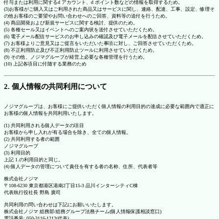
付与または利用に関するd アカウント、d ポイント数などの情報を取得するため。
(3)お客様がご購入又はご利用された商品又はサービスに関し、連絡、配達、工事、設定、修理そ
の他お客様のご要望やお問い合わせへのご回答、資料等の送付を行うため。
(4) 商品開発および新規サービスに関する検討、提供のため。
(5) 各種セール又はイベントへのご案内状を送付させていただくため。
(6) 電子メール配信サービスのお申し込みの確認及び電子メールを配信させていただくため。
(7) お客様よりご意見又はご提言をいただいた事項に対し、ご回答させていただくため。
(8) 不正利用防止及び不正利用防止ツールに利用させていただくため。
(9) その他、ノジマグループが経営上必要な各種管理を行うため。
(10) 上記各項目に付随する業務のため
2. 個人情報の共同利用について
ノジマグループは、お客様にご提供いただく個人情報の利用目的の達成に必要な範囲内で適正に
お客様の個人情報を共同利用いたします。
(1) 共同利用される個人データの項目
お客様から申し入れが有る場合を除き、全ての個人情報。
(2) 共同利用する者の範囲
ノジマグループ
(3) 利用目的
上記 1.の利用目的と同じ。
(4) 個人データの管理について責任を有する者の名称、住所、代表者等
株式会社ノジマ
〒108-6230 東京都港区港南2丁目15-3 品川インターシティC棟
代表執行役社長 野島 廣司
共同利用の問い合わせは下記にお願いいたします。
株式会社ノジマ 総務部/総務グループ法務チーム(個人情報保護相談窓口)
電話番号: 050-3116-1212(代表)