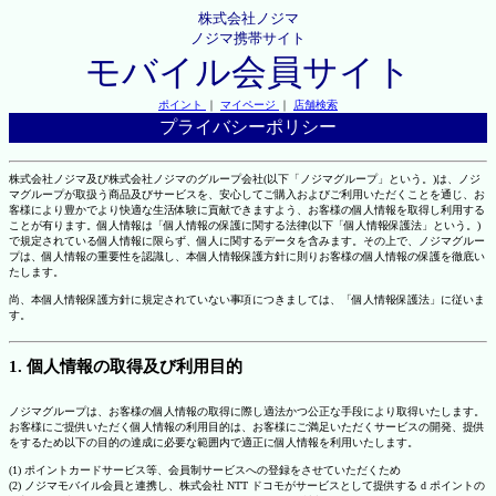
株式会社ノジマ
ノジマ携帯サイト
モバイル会員サイト
ポイント
｜
マイページ
｜
店舗検索
プライバシーポリシー
株式会社ノジマ及び株式会社ノジマのグループ会社(以下「ノジマグループ」という。)は、ノジ
マグループが取扱う商品及びサービスを、安心してご購入およびご利用いただくことを通じ、お
客様により豊かでより快適な生活体験に貢献できますよう、お客様の個人情報を取得し利用する
ことが有ります。個人情報は「個人情報の保護に関する法律(以下「個人情報保護法」という。)
で規定されている個人情報に限らず、個人に関するデータを含みます。その上で、ノジマグルー
プは、個人情報の重要性を認識し、本個人情報保護方針に則りお客様の個人情報の保護を徹底い
たします。
尚、本個人情報保護方針に規定されていない事項につきましては、「個人情報保護法」に従いま
す。
1. 個人情報の取得及び利用目的
ノジマグループは、お客様の個人情報の取得に際し適法かつ公正な手段により取得いたします。
お客様にご提供いただく個人情報の利用目的は、お客様にご満足いただくサービスの開発、提供
をするため以下の目的の達成に必要な範囲内で適正に個人情報を利用いたします。
(1) ポイントカードサービス等、会員制サービスへの登録をさせていただくため
(2) ノジマモバイル会員と連携し、株式会社 NTT ドコモがサービスとして提供する d ポイントの