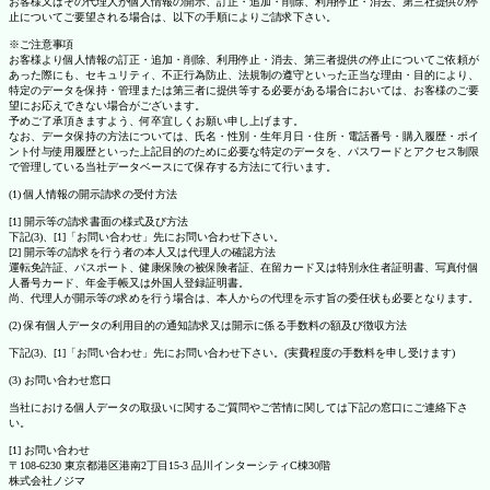
お客様又はその代理人が個人情報の開示、訂正・追加・削除、利用停止・消去、第三社提供の停
止についてご要望される場合は、以下の手順によりご請求下さい。
※ご注意事項
お客様より個人情報の訂正・追加・削除、利用停止・消去、第三者提供の停止についてご依頼が
あった際にも、セキュリティ、不正行為防止、法規制の遵守といった正当な理由・目的により、
特定のデータを保持・管理または第三者に提供等する必要がある場合においては、お客様のご要
望にお応えできない場合がございます。
予めご了承頂きますよう、何卒宜しくお願い申し上げます。
なお、データ保持の方法については、氏名・性別・生年月日・住所・電話番号・購入履歴・ポイ
ント付与使用履歴といった上記目的のために必要な特定のデータを、パスワードとアクセス制限
で管理している当社データベースにて保存する方法にて行います。
(1) 個人情報の開示請求の受付方法
[1] 開示等の請求書面の様式及び方法
下記(3)、[1]「お問い合わせ」先にお問い合わせ下さい。
[2] 開示等の請求を行う者の本人又は代理人の確認方法
運転免許証、パスポート、健康保険の被保険者証、在留カード又は特別永住者証明書、写真付個
人番号カード、年金手帳又は外国人登録証明書。
尚、代理人が開示等の求めを行う場合は、本人からの代理を示す旨の委任状も必要となります。
(2) 保有個人データの利用目的の通知請求又は開示に係る手数料の額及び徴収方法
下記(3)、[1]「お問い合わせ」先にお問い合わせ下さい。(実費程度の手数料を申し受けます)
(3) お問い合わせ窓口
当社における個人データの取扱いに関するご質問やご苦情に関しては下記の窓口にご連絡下さ
い。
[1] お問い合わせ
〒108-6230 東京都港区港南2丁目15-3 品川インターシティC棟30階
株式会社ノジマ