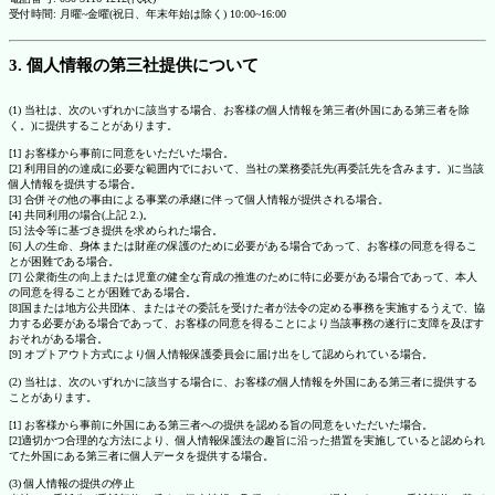
受付時間: 月曜~金曜(祝日、年末年始は除く) 10:00~16:00
3. 個人情報の第三社提供について
(1) 当社は、次のいずれかに該当する場合、お客様の個人情報を第三者(外国にある第三者を除
く。)に提供することがあります。
[1] お客様から事前に同意をいただいた場合。
[2] 利用目的の達成に必要な範囲内でにおいて、当社の業務委託先(再委託先を含みます。)に当該
個人情報を提供する場合。
[3] 合併その他の事由による事業の承継に伴って個人情報が提供される場合。
[4] 共同利用の場合(上記 2.)。
[5] 法令等に基づき提供を求められた場合。
[6] 人の生命、身体または財産の保護のために必要がある場合であって、お客様の同意を得るこ
とが困難である場合。
[7] 公衆衛生の向上または児童の健全な育成の推進のために特に必要がある場合であって、本人
の同意を得ることが困難である場合。
[8]国または地方公共団体、またはその委託を受けた者が法令の定める事務を実施するうえで、協
力する必要がある場合であって、お客様の同意を得ることにより当該事務の遂行に支障を及ぼす
おそれがある場合。
[9] オプトアウト方式により個人情報保護委員会に届け出をして認められている場合。
(2) 当社は、次のいずれかに該当する場合に、お客様の個人情報を外国にある第三者に提供する
ことがあります。
[1] お客様から事前に外国にある第三者への提供を認める旨の同意をいただいた場合。
[2]適切かつ合理的な方法により、個人情報保護法の趣旨に沿った措置を実施していると認められ
てた外国にある第三者に個人データを提供する場合。
(3) 個人情報の提供の停止