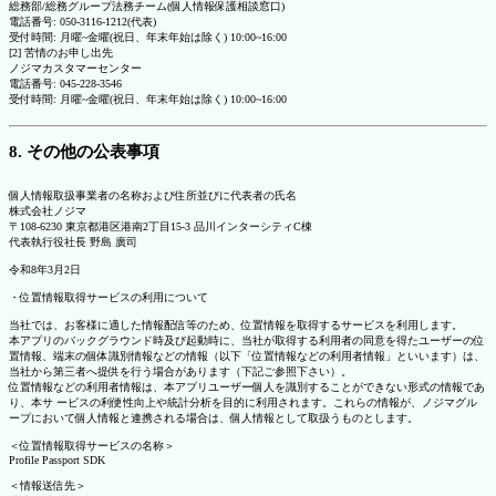
総務部/総務グループ法務チーム(個人情報保護相談窓口)
電話番号: 050-3116-1212(代表)
受付時間: 月曜~金曜(祝日、年末年始は除く) 10:00~16:00
[2] 苦情のお申し出先
ノジマカスタマーセンター
電話番号: 045-228-3546
受付時間: 月曜~金曜(祝日、年末年始は除く) 10:00~16:00
8. その他の公表事項
個人情報取扱事業者の名称および住所並びに代表者の氏名
株式会社ノジマ
〒108-6230 東京都港区港南2丁目15-3 品川インターシティC棟
代表執行役社長 野島 廣司
令和8年3月2日
・位置情報取得サービスの利用について
当社では、お客様に適した情報配信等のため、位置情報を取得するサービスを利用します。
本アプリのバックグラウンド時及び起動時に、当社が取得する利用者の同意を得たユーザーの位
置情報、端末の個体識別情報などの情報（以下「位置情報などの利用者情報」といいます）は、
当社から第三者へ提供を行う場合があります（下記ご参照下さい）。
位置情報などの利用者情報は、本アプリユーザー個人を識別することができない形式の情報であ
り、本サ ービスの利便性向上や統計分析を目的に利用されます。これらの情報が、ノジマグル
ープにおいて個人情報と連携される場合は、個人情報として取扱うものとします。
＜位置情報取得サービスの名称＞
Profile Passport SDK
＜情報送信先＞