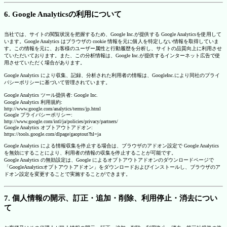
6. Google Analyticsの利用について
当社では、サイトの閲覧状況を把握するため、Google Inc.が提供する Google Analyticsを使用して
います。Google Analytics はブラウザの cookie 情報を元に個人を特定しない情報を取得していま
す。この情報を元に、お客様のユーザー属性と行動履歴を分析し、サイトの品質向上に利用させ
ていただいております。また、この分析情報は、Google Inc.が提供するインターネット広告で使
用させていただく場合があります。
Google Analytics により収集、記録、分析された利用者の情報は、GoogleInc.により同社のプライ
バシーポリシーに基づいて管理されています。
Google Analytics ツール提供者: Google Inc.
Google Analytics 利用規約:
http://www.google.com/analytics/terms/jp.html
Google プライバシーポリシー:
http://www.google.com/intl/ja/policies/privacy/partners/
Google Analytics オプトアウトアドオン:
https://tools.google.com/dlpage/gaoptout?hl=ja
Google Analytics による情報収集を停止する場合は、ブラウザのアドオン設定で Google Analytics
を無効にすることにより、利用者の情報の収集を停止することが可能です。
Google Analytics の無効設定は、Google によるオプトアウトアドオンのダウンロードページで
「GoogleAnalyticsオプトアウトアドオン」をダウンロードおよびインストールし、ブラウザのア
ドオン設定を変更することで実施することができます。
7. 個人情報の開示、訂正・追加・削除、利用停止・消去につい
て