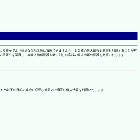
により豊かでより快適な生活体験に貢献できますよう、お客様の個人情報を取得し利用することが有
報の重要性を認識し、本個人情報保護方針に則りお客様の個人情報の保護を徹底いたします。
るため以下の目的の達成に必要な範囲内で適正に個人情報を利用いたします。