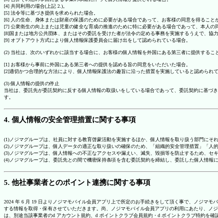
[4] 共同利用の場合(上記 2.)。
[5] 法令等に基づき提供を求められた場合。
[6] 人の生命、身体または財産の保護のために必要がある場合であって、お客様の同意を得ること
[7] 公衆衛生の向上または児童の健全な育成の推進のために特に必要がある場合であって、本人
[8]国または地方公共団体、またはその委託を受けた者が法令の定める事務を実施するうえで、
[9] オプトアウト方式により個人情報保護委員会に届け出をして認められている場合。
(2) 当社は、次のいずれかに該当する場合に、お客様の個人情報を外国にある第三者に提供するこ
[1] お客様から事前に外国にある第三者への提供を認める旨の同意をいただいた場合。
[2]適切かつ合理的な方法により、個人情報保護法の趣旨に沿った措置を実施していると認められ
(3) 個人情報の提供の停止
当社は、委託先が委託契約に反する個人情報の取扱いをしている場合であって、委託契約に基づき
す。
4. 個人情報の安全管理措置に関する事項
(1)ノジマグループは、社員に対する教育啓蒙活動を実施するほか、個人情報を取り扱う部門にそ
(2)ノジマグループは、個人データの適正な取り扱いの確保のため、「組織的安全管理措置」「
(3)ノジマグループは、個人情報への不正なアクセスや漏えい、滅失、毀損等を防止するため、セ
(4)ノジマグループは、委託先との間で機密保持条項を含む委託契約を締結し、委託した個人情
5. 他社事業者とのポイント連携に関する事項
2024 年 6 月 19 日よりノジマモバイル会員アプリ上で所定のお手続きをして頂く事で、ノ
する情報を取得・保有させていただきます。尚、ノジマモバイル会員アプリの利用にあたり、ノジ
は、別途当該事業者のd アカウント規約、d ポイントクラブ会員規約・d ポイントクラブ特約を