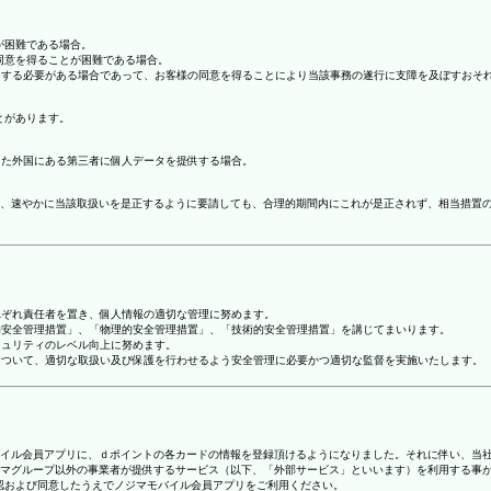
が困難である場合。
の同意を得ることが困難である場合。
協力する必要がある場合であって、お客様の同意を得ることにより当該事務の遂行に支障を及ぼすおそ
とがあります。
てた外国にある第三者に個人データを提供する場合。
、速やかに当該取扱いを是正するように要請しても、合理的期間内にこれが是正されず、相当措置
れぞれ責任者を置き、個人情報の適切な管理に努めます。
人的安全管理措置」、「物理的安全管理措置」、「技術的安全管理措置」を講じてまいります。
キュリティのレベル向上に努めます。
報について、適切な取扱い及び保護を行わせるよう安全管理に必要かつ適切な監督を実施いたします。
ジマモバイル会員アプリに、ｄポイントの各カードの情報を登録頂けるようになりました。それに伴い、当社
マグループ以外の事業者が提供するサービス（以下、「外部サービス」といいます）を利用する事
確認および同意したうえでノジマモバイル会員アプリをご利用ください。