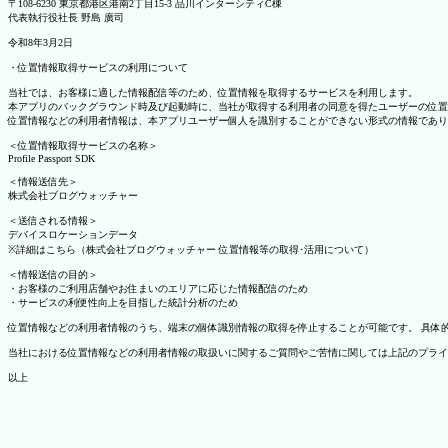
〒108-6230 東京都港区港南2丁目15-3 品川インターシティC棟
代表執行役社長 野島 廣司
令和8年3月2日
・位置情報取得サービスの利用について
当社では、お客様に適した情報配信等のため、位置情報を取得するサービスを利用します。
本アプリのバックグラウンド時及び起動時に、当社が取得する利用者の同意を得たユーザーの位置
位置情報などの利用者情報は、本アプリユーザー個人を識別することができない形式の情報であり
＜位置情報取得サービスの名称＞
Profile Passport SDK
＜情報送信先＞
株式会社ブログウォッチャー
＜送信される情報＞
デバイスロケーションデータ
※詳細はこちら（株式会社ブログウォッチャー 位置情報等の取得･活用について）
＜情報送信の目的＞
・お客様のご利用店舗やお住まいのエリアに応じた情報配信のため
・サービスの利便性向上を目指した統計分析のため
位置情報などの利用者情報のうち、端末の個体識別情報の取得を停止することが可能です。 具体的な設定
当社における位置情報などの利用者情報の取扱いに関するご質問やご苦情に関しては上記のプライ
以上