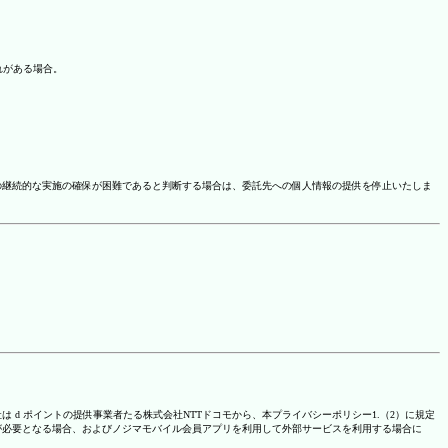
れがある場合。
の継続的な実施の確保が困難であると判断する場合は、委託先への個人情報の提供を停止いたしま
は d ポイントの提供事業者たる株式会社NTTドコモから、本プライバシーポリシー1.（2）に規定
が必要となる場合、およびノジマモバイル会員アプリを利用して外部サービスを利用する場合に