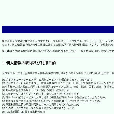
株式会社ノジマ及び株式会社ノジマのグループ会社(以下「ノジマグループ」という。)は、ノジ
ります。個人情報は「個人情報の保護に関する法律(以下「個人情報保護法」という。)で規定さ
尚、本個人情報保護方針に規定されていない事項につきましては、「個人情報保護法」に従います
1. 個人情報の取得及び利用目的
ノジマグループは、お客様の個人情報の取得に際し適法かつ公正な手段により取得いたします。お
(1) ポイントカードサービス等、会員制サービスへの登録をさせていただくため
(2) ノジマモバイル会員と連携し、株式会社 NTT ドコモがサービスとして提供する d ポイント
(3)お客様がご購入又はご利用された商品又はサービスに関し、連絡、配達、工事、設定、修理そ
(4) 商品開発および新規サービスに関する検討、提供のため。
(5) 各種セール又はイベントへのご案内状を送付させていただくため。
(6) 電子メール配信サービスのお申し込みの確認及び電子メールを配信させていただくため。
(7) お客様よりご意見又はご提言をいただいた事項に対し、ご回答させていただくため。
(8) 不正利用防止及び不正利用防止ツールに利用させていただくため。
(9) その他、ノジマグループが経営上必要な各種管理を行うため。
(10) 上記各項目に付随する業務のため