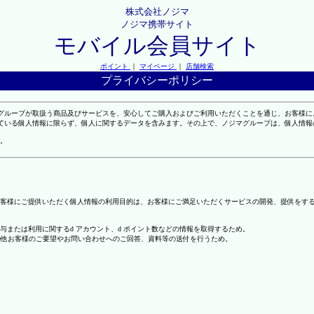
株式会社ノジマ
ノジマ携帯サイト
モバイル会員サイト
ポイント
｜
マイページ
｜
店舗検索
プライバシーポリシー
マグループが取扱う商品及びサービスを、安心してご購入およびご利用いただくことを通じ、お客様
れている個人情報に限らず、個人に関するデータを含みます。その上で、ノジマグループは、個人情
。
客様にご提供いただく個人情報の利用目的は、お客様にご満足いただくサービスの開発、提供をす
の付与または利用に関するd アカウント、d ポイント数などの情報を取得するため。
の他お客様のご要望やお問い合わせへのご回答、資料等の送付を行うため。