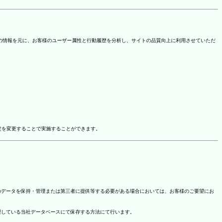
を取得しています。この情報を元に、お客様のユーザー属性と行動履歴を分析し、サイトの品質向上に利用させていただ
ドオン設定を変更することで実施することができます。
のデータを保持・管理または第三者に提供等する必要がある場合においては、お客様のご要望にお
理している当社データベースにて保存する方法にて行います。