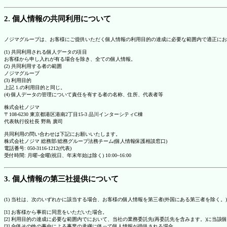
2. 個人情報の共同利用について
ノジマグループは、お客様にご提供いただく個人情報の利用目的の達成に必要な範囲内で適正にお
(1) 共同利用される個人データの項目
お客様から申し入れが有る場合を除き、全ての個人情報。
(2) 共同利用する者の範囲
ノジマグループ
(3) 利用目的
上記 1.の利用目的と同じ。
(4) 個人データの管理について責任を有する者の名称、住所、代表者等
株式会社ノジマ
〒108-6230 東京都港区港南2丁目15-3 品川インターシティC棟
代表執行役社長 野島 廣司
共同利用の問い合わせは下記にお願いいたします。
株式会社ノジマ 総務部/総務グループ法務チーム(個人情報保護相談窓口)
電話番号: 050-3116-1212(代表)
受付時間: 月曜~金曜(祝日、年末年始は除く) 10:00~16:00
3. 個人情報の第三社提供について
(1) 当社は、次のいずれかに該当する場合、お客様の個人情報を第三者(外国にある第三者を除く。
[1] お客様から事前に同意をいただいた場合。
[2] 利用目的の達成に必要な範囲内でにおいて、当社の業務委託先(再委託先を含みます。)に当該
[3] 合併その他の事由による事業の承継に伴って個人情報が提供される場合。