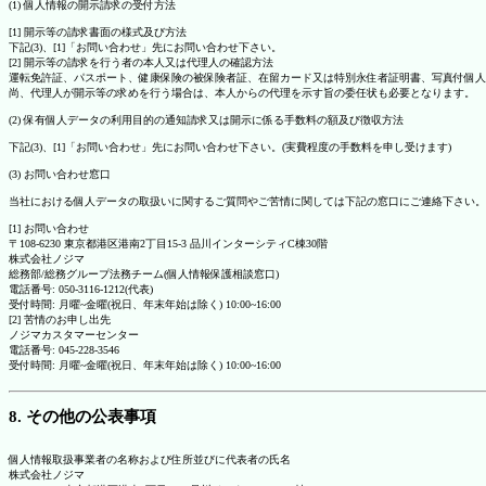
(1) 個人情報の開示請求の受付方法
[1] 開示等の請求書面の様式及び方法
下記(3)、[1]「お問い合わせ」先にお問い合わせ下さい。
[2] 開示等の請求を行う者の本人又は代理人の確認方法
運転免許証、パスポート、健康保険の被保険者証、在留カード又は特別永住者証明書、写真付個人
尚、代理人が開示等の求めを行う場合は、本人からの代理を示す旨の委任状も必要となります。
(2) 保有個人データの利用目的の通知請求又は開示に係る手数料の額及び徴収方法
下記(3)、[1]「お問い合わせ」先にお問い合わせ下さい。(実費程度の手数料を申し受けます)
(3) お問い合わせ窓口
当社における個人データの取扱いに関するご質問やご苦情に関しては下記の窓口にご連絡下さい。
[1] お問い合わせ
〒108-6230 東京都港区港南2丁目15-3 品川インターシティC棟30階
株式会社ノジマ
総務部/総務グループ法務チーム(個人情報保護相談窓口)
電話番号: 050-3116-1212(代表)
受付時間: 月曜~金曜(祝日、年末年始は除く) 10:00~16:00
[2] 苦情のお申し出先
ノジマカスタマーセンター
電話番号: 045-228-3546
受付時間: 月曜~金曜(祝日、年末年始は除く) 10:00~16:00
8. その他の公表事項
個人情報取扱事業者の名称および住所並びに代表者の氏名
株式会社ノジマ