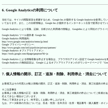
6. Google Analyticsの利用について
当社では、サイトの閲覧状況を把握するため、Google Inc.が提供する Google Analytics
いております。また、この分析情報は、Google Inc.が提供するインターネット広告で使用させて
Google Analytics により収集、記録、分析された利用者の情報は、GoogleInc.により同社
Google Analytics ツール提供者: Google Inc.
Google Analytics 利用規約:
http://www.google.com/analytics/terms/jp.html
Google プライバシーポリシー:
http://www.google.com/intl/ja/policies/privacy/partners/
Google Analytics オプトアウトアドオン:
https://tools.google.com/dlpage/gaoptout?hl=ja
Google Analytics による情報収集を停止する場合は、ブラウザのアドオン設定で Google An
Google Analytics の無効設定は、Google によるオプトアウトアドオンのダウンロードペ
7. 個人情報の開示、訂正・追加・削除、利用停止・消去について
お客様又はその代理人が個人情報の開示、訂正・追加・削除、利用停止・消去、第三社提供の停止
※ご注意事項
お客様より個人情報の訂正・追加・削除、利用停止・消去、第三者提供の停止についてご依頼があ
応えできない場合がございます。
予めご了承頂きますよう、何卒宜しくお願い申し上げます。
なお、データ保持の方法については、氏名・性別・生年月日・住所・電話番号・購入履歴・ポイン