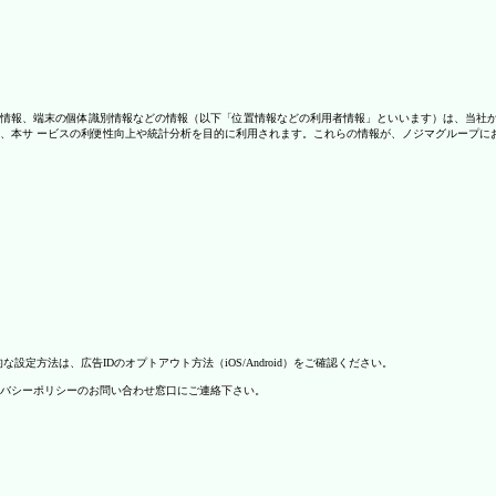
情報、端末の個体識別情報などの情報（以下「位置情報などの利用者情報」といいます）は、当社
、本サ ービスの利便性向上や統計分析を目的に利用されます。これらの情報が、ノジマグループに
方法は、広告IDのオプトアウト方法（iOS/Android）をご確認ください。
バシーポリシーのお問い合わせ窓口にご連絡下さい。