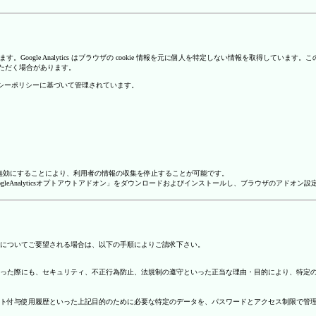
を使用しています。Google Analytics はブラウザの cookie 情報を元に個人を特定しない情報
いただく場合があります。
のプライバシーポリシーに基づいて管理されています。
alyticsを無効にすることにより、利用者の情報の収集を停止することが可能です。
ージで「GoogleAnalyticsオプトアウトアドオン」をダウンロードおよびインストールし、ブラウザのア
についてご要望される場合は、以下の手順によりご請求下さい。
った際にも、セキュリティ、不正行為防止、法規制の遵守といった正当な理由・目的により、特定
ト付与使用履歴といった上記目的のために必要な特定のデータを、パスワードとアクセス制限で管