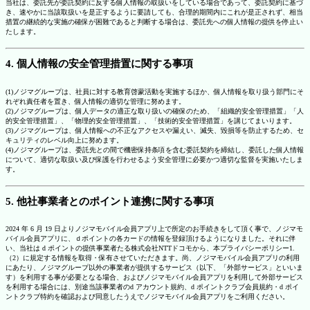
当社は、委託先が委託契約に反する個人情報の取扱いをしている場合であって、委託契約に基づ
き、速やかに当該取扱いを是正するように要請しても、合理的期間内にこれが是正されず、相当
措置の継続的な実施の確保が困難であると判断する場合は、委託先への個人情報の提供を停止い
たします。
4. 個人情報の安全管理措置に関する事項
(1)ノジマグループは、社員に対する教育啓蒙活動を実施するほか、個人情報を取り扱う部門にそ
れぞれ責任者を置き、個人情報の適切な管理に努めます。
(2)ノジマグループは、個人データの適正な取り扱いの確保のため、「組織的安全管理措置」「人
的安全管理措置」、「物理的安全管理措置」、「技術的安全管理措置」を講じてまいります。
(3)ノジマグループは、個人情報への不正なアクセスや漏えい、滅失、毀損等を防止するため、セ
キュリティのレベル向上に努めます。
(4)ノジマグループは、委託先との間で機密保持条項を含む委託契約を締結し、委託した個人情報
について、適切な取扱い及び保護を行わせるよう安全管理に必要かつ適切な監督を実施いたしま
す。
5. 他社事業者とのポイント連携に関する事項
2024 年 6 月 19 日よりノジマモバイル会員アプリ上で所定のお手続きをして頂く事で、ノジマモ
バイル会員アプリに、ｄポイントの各カードの情報を登録頂けるようになりました。それに伴
い、当社は d ポイントの提供事業者たる株式会社NTTドコモから、本プライバシーポリシー1.
（2）に規定する情報を取得・保有させていただきます。尚、ノジマモバイル会員アプリの利用
にあたり、ノジマグループ以外の事業者が提供するサービス（以下、「外部サービス」といいま
す）を利用する事が必要となる場合、およびノジマモバイル会員アプリを利用して外部サービス
を利用する場合には、別途当該事業者のd アカウント規約、d ポイントクラブ会員規約・d ポイ
ントクラブ特約を確認および同意したうえでノジマモバイル会員アプリをご利用ください。