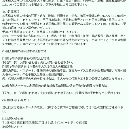
お客様又はその代理人が個人情報の開示、訂正・追加・削除、利用停止・消去、第三社提供の停
止についてご要望される場合は、以下の手順によりご請求下さい。
※ご注意事項
お客様より個人情報の訂正・追加・削除、利用停止・消去、第三者提供の停止についてご依頼が
あった際にも、セキュリティ、不正行為防止、法規制の遵守といった正当な理由・目的により、
特定のデータを保持・管理または第三者に提供等する必要がある場合においては、お客様のご要
望にお応えできない場合がございます。
予めご了承頂きますよう、何卒宜しくお願い申し上げます。
なお、データ保持の方法については、氏名・性別・生年月日・住所・電話番号・購入履歴・ポイ
ント付与使用履歴といった上記目的のために必要な特定のデータを、パスワードとアクセス制限
で管理している当社データベースにて保存する方法にて行います。
(1) 個人情報の開示請求の受付方法
[1] 開示等の請求書面の様式及び方法
下記(3)、[1]「お問い合わせ」先にお問い合わせ下さい。
[2] 開示等の請求を行う者の本人又は代理人の確認方法
運転免許証、パスポート、健康保険の被保険者証、在留カード又は特別永住者証明書、写真付個
人番号カード、年金手帳又は外国人登録証明書。
尚、代理人が開示等の求めを行う場合は、本人からの代理を示す旨の委任状も必要となります。
(2) 保有個人データの利用目的の通知請求又は開示に係る手数料の額及び徴収方法
下記(3)、[1]「お問い合わせ」先にお問い合わせ下さい。(実費程度の手数料を申し受けます)
(3) お問い合わせ窓口
当社における個人データの取扱いに関するご質問やご苦情に関しては下記の窓口にご連絡下さ
い。
[1] お問い合わせ
〒108-6230 東京都港区港南2丁目15-3 品川インターシティC棟30階
株式会社ノジマ