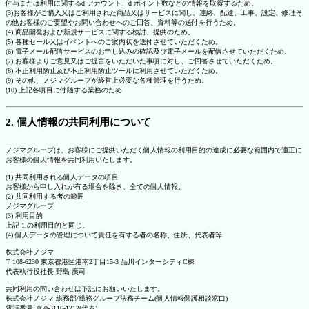
付与または利用に関するd アカウント、d ポイント数などの情報を取得するため。
(3)お客様がご購入又はご利用された商品又はサービスに関し、連絡、配達、工事、設定、修理そ
の他お客様のご要望やお問い合わせへのご回答、資料等の送付を行うため。
(4) 商品開発および新規サービスに関する検討、提供のため。
(5) 各種セール又はイベントへのご案内状を送付させていただくため。
(6) 電子メール配信サービスのお申し込みの確認及び電子メールを配信させていただくため。
(7) お客様よりご意見又はご提言をいただいた事項に対し、ご回答させていただくため。
(8) 不正利用防止及び不正利用防止ツールに利用させていただくため。
(9) その他、ノジマグループが経営上必要な各種管理を行うため。
(10) 上記各項目に付随する業務のため
2. 個人情報の共同利用について
ノジマグループは、お客様にご提供いただく個人情報の利用目的の達成に必要な範囲内で適正に
お客様の個人情報を共同利用いたします。
(1) 共同利用される個人データの項目
お客様から申し入れが有る場合を除き、全ての個人情報。
(2) 共同利用する者の範囲
ノジマグループ
(3) 利用目的
上記 1.の利用目的と同じ。
(4) 個人データの管理について責任を有する者の名称、住所、代表者等
株式会社ノジマ
〒108-6230 東京都港区港南2丁目15-3 品川インターシティC棟
代表執行役社長 野島 廣司
共同利用の問い合わせは下記にお願いいたします。
株式会社ノジマ 総務部/総務グループ法務チーム(個人情報保護相談窓口)
電話番号: 050-3116-1212(代表)