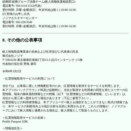
総務部/総務グループ法務チーム(個人情報保護相談窓口)
電話番号: 050-3116-1212(代表)
受付時間: 月曜~金曜(祝日、年末年始は除く) 10:00~16:00
[2] 苦情のお申し出先
ノジマカスタマーセンター
電話番号: 045-228-3546
受付時間: 月曜~金曜(祝日、年末年始は除く) 10:00~16:00
8. その他の公表事項
個人情報取扱事業者の名称および住所並びに代表者の氏名
株式会社ノジマ
〒108-6230 東京都港区港南2丁目15-3 品川インターシティC棟
代表執行役社長 野島 廣司
令和8年3月2日
・位置情報取得サービスの利用について
当社では、お客様に適した情報配信等のため、位置情報を取得するサービスを利用します。
本アプリのバックグラウンド時及び起動時に、当社が取得する利用者の同意を得たユーザーの位
置情報、端末の個体識別情報などの情報（以下「位置情報などの利用者情報」といいます）は、
当社から第三者へ提供を行う場合があります（下記ご参照下さい）。
位置情報などの利用者情報は、本アプリユーザー個人を識別することができない形式の情報であ
り、本サ ービスの利便性向上や統計分析を目的に利用されます。これらの情報が、ノジマグル
ープにおいて個人情報と連携される場合は、個人情報として取扱うものとします。
＜位置情報取得サービスの名称＞
Profile Passport SDK
＜情報送信先＞