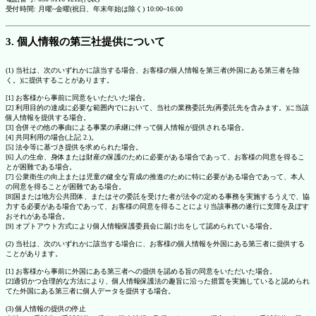
受付時間: 月曜~金曜(祝日、年末年始は除く) 10:00~16:00
3. 個人情報の第三社提供について
(1) 当社は、次のいずれかに該当する場合、お客様の個人情報を第三者(外国にある第三者を除
く。)に提供することがあります。
[1] お客様から事前に同意をいただいた場合。
[2] 利用目的の達成に必要な範囲内でにおいて、当社の業務委託先(再委託先を含みます。)に当該
個人情報を提供する場合。
[3] 合併その他の事由による事業の承継に伴って個人情報が提供される場合。
[4] 共同利用の場合(上記 2.)。
[5] 法令等に基づき提供を求められた場合。
[6] 人の生命、身体または財産の保護のために必要がある場合であって、お客様の同意を得るこ
とが困難である場合。
[7] 公衆衛生の向上または児童の健全な育成の推進のために特に必要がある場合であって、本人
の同意を得ることが困難である場合。
[8]国または地方公共団体、またはその委託を受けた者が法令の定める事務を実施するうえで、協
力する必要がある場合であって、お客様の同意を得ることにより当該事務の遂行に支障を及ぼす
おそれがある場合。
[9] オプトアウト方式により個人情報保護委員会に届け出をして認められている場合。
(2) 当社は、次のいずれかに該当する場合に、お客様の個人情報を外国にある第三者に提供する
ことがあります。
[1] お客様から事前に外国にある第三者への提供を認める旨の同意をいただいた場合。
[2]適切かつ合理的な方法により、個人情報保護法の趣旨に沿った措置を実施していると認められ
てた外国にある第三者に個人データを提供する場合。
(3) 個人情報の提供の停止