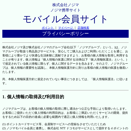
株式会社ノジマ
ノジマ携帯サイト
モバイル会員サイト
ポイント
｜
マイページ
｜
店舗検索
プライバシーポリシー
株式会社ノジマ及び株式会社ノジマのグループ会社(以下「ノジマグループ」という。)は、ノジ
マグループが取扱う商品及びサービスを、安心してご購入およびご利用いただくことを通じ、お
客様により豊かでより快適な生活体験に貢献できますよう、お客様の個人情報を取得し利用する
ことが有ります。個人情報は「個人情報の保護に関する法律(以下「個人情報保護法」という。)
で規定されている個人情報に限らず、個人に関するデータを含みます。その上で、ノジマグルー
プは、個人情報の重要性を認識し、本個人情報保護方針に則りお客様の個人情報の保護を徹底い
たします。
尚、本個人情報保護方針に規定されていない事項につきましては、「個人情報保護法」に従いま
す。
1. 個人情報の取得及び利用目的
ノジマグループは、お客様の個人情報の取得に際し適法かつ公正な手段により取得いたします。
お客様にご提供いただく個人情報の利用目的は、お客様にご満足いただくサービスの開発、提供
をするため以下の目的の達成に必要な範囲内で適正に個人情報を利用いたします。
(1) ポイントカードサービス等、会員制サービスへの登録をさせていただくため
(2) ノジマモバイル会員と連携し、株式会社 NTT ドコモがサービスとして提供する d ポイントの