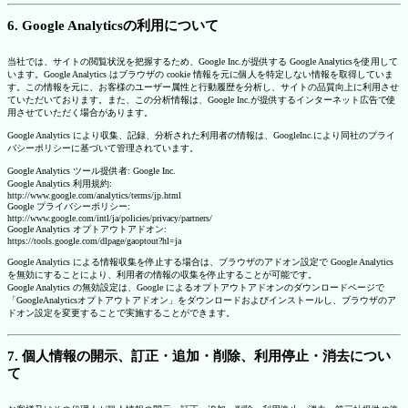
6. Google Analyticsの利用について
当社では、サイトの閲覧状況を把握するため、Google Inc.が提供する Google Analyticsを使用して
います。Google Analytics はブラウザの cookie 情報を元に個人を特定しない情報を取得していま
す。この情報を元に、お客様のユーザー属性と行動履歴を分析し、サイトの品質向上に利用させ
ていただいております。また、この分析情報は、Google Inc.が提供するインターネット広告で使
用させていただく場合があります。
Google Analytics により収集、記録、分析された利用者の情報は、GoogleInc.により同社のプライ
バシーポリシーに基づいて管理されています。
Google Analytics ツール提供者: Google Inc.
Google Analytics 利用規約:
http://www.google.com/analytics/terms/jp.html
Google プライバシーポリシー:
http://www.google.com/intl/ja/policies/privacy/partners/
Google Analytics オプトアウトアドオン:
https://tools.google.com/dlpage/gaoptout?hl=ja
Google Analytics による情報収集を停止する場合は、ブラウザのアドオン設定で Google Analytics
を無効にすることにより、利用者の情報の収集を停止することが可能です。
Google Analytics の無効設定は、Google によるオプトアウトアドオンのダウンロードページで
「GoogleAnalyticsオプトアウトアドオン」をダウンロードおよびインストールし、ブラウザのア
ドオン設定を変更することで実施することができます。
7. 個人情報の開示、訂正・追加・削除、利用停止・消去につい
て