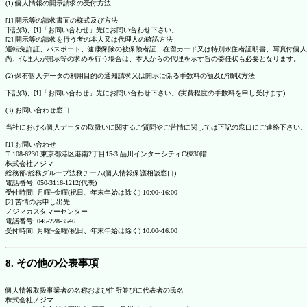
(1) 個人情報の開示請求の受付方法
[1] 開示等の請求書面の様式及び方法
下記(3)、[1]「お問い合わせ」先にお問い合わせ下さい。
[2] 開示等の請求を行う者の本人又は代理人の確認方法
運転免許証、パスポート、健康保険の被保険者証、在留カード又は特別永住者証明書、写真付個人
尚、代理人が開示等の求めを行う場合は、本人からの代理を示す旨の委任状も必要となります。
(2) 保有個人データの利用目的の通知請求又は開示に係る手数料の額及び徴収方法
下記(3)、[1]「お問い合わせ」先にお問い合わせ下さい。(実費程度の手数料を申し受けます)
(3) お問い合わせ窓口
当社における個人データの取扱いに関するご質問やご苦情に関しては下記の窓口にご連絡下さい。
[1] お問い合わせ
〒108-6230 東京都港区港南2丁目15-3 品川インターシティC棟30階
株式会社ノジマ
総務部/総務グループ法務チーム(個人情報保護相談窓口)
電話番号: 050-3116-1212(代表)
受付時間: 月曜~金曜(祝日、年末年始は除く) 10:00~16:00
[2] 苦情のお申し出先
ノジマカスタマーセンター
電話番号: 045-228-3546
受付時間: 月曜~金曜(祝日、年末年始は除く) 10:00~16:00
8. その他の公表事項
個人情報取扱事業者の名称および住所並びに代表者の氏名
株式会社ノジマ