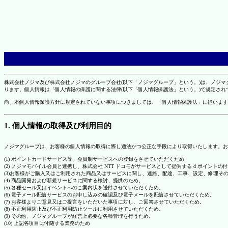
株式会社ノジマ及び株式会社ノジマのグループ会社(以下「ノジマグループ」という。)は、ノジ
ります。個人情報は「個人情報の保護に関する法律(以下「個人情報保護法」という。)で規定さ
尚、本個人情報保護方針に規定されていない事項につきましては、「個人情報保護法」に従います
1. 個人情報の取得及び利用目的
ノジマグループは、お客様の個人情報の取得に際し適法かつ公正な手段により取得いたします。お
(1) ポイントカードサービス等、会員制サービスへの登録をさせていただくため
(2) ノジマモバイル会員と連携し、株式会社 NTT ドコモがサービスとして提供する d ポイント
(3)お客様がご購入又はご利用された商品又はサービスに関し、連絡、配達、工事、設定、修理そ
(4) 商品開発および新規サービスに関する検討、提供のため。
(5) 各種セール又はイベントへのご案内状を送付させていただくため。
(6) 電子メール配信サービスのお申し込みの確認及び電子メールを配信させていただくため。
(7) お客様よりご意見又はご提言をいただいた事項に対し、ご回答させていただくため。
(8) 不正利用防止及び不正利用防止ツールに利用させていただくため。
(9) その他、ノジマグループが経営上必要な各種管理を行うため。
(10) 上記各項目に付随する業務のため