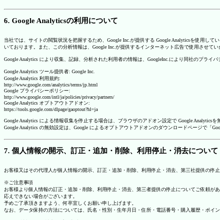
6. Google Analyticsの利用について
当社では、サイトの閲覧状況を把握するため、Google Inc.が提供する Google Analytics
いております。また、この分析情報は、Google Inc.が提供するインターネット広告で使用させて
Google Analytics により収集、記録、分析された利用者の情報は、GoogleInc.により同社
Google Analytics ツール提供者: Google Inc.
Google Analytics 利用規約:
http://www.google.com/analytics/terms/jp.html
Google プライバシーポリシー:
http://www.google.com/intl/ja/policies/privacy/partners/
Google Analytics オプトアウトアドオン:
https://tools.google.com/dlpage/gaoptout?hl=ja
Google Analytics による情報収集を停止する場合は、ブラウザのアドオン設定で Google An
Google Analytics の無効設定は、Google によるオプトアウトアドオンのダウンロードペ
7. 個人情報の開示、訂正・追加・削除、利用停止・消去について
お客様又はその代理人が個人情報の開示、訂正・追加・削除、利用停止・消去、第三社提供の停止
※ご注意事項
お客様より個人情報の訂正・追加・削除、利用停止・消去、第三者提供の停止についてご依頼があ
応えできない場合がございます。
予めご了承頂きますよう、何卒宜しくお願い申し上げます。
なお、データ保持の方法については、氏名・性別・生年月日・住所・電話番号・購入履歴・ポイン