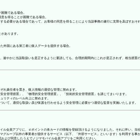
が困難である場合。
の同意を得ることが困難である場合。
協力する必要がある場合であって、お客様の同意を得ることにより当該事務の遂行に支障を及ぼすおそ
とがあります。
てた外国にある第三者に個人データを提供する場合。
、速やかに当該取扱いを是正するように要請しても、合理的期間内にこれが是正されず、相当措置
れぞれ責任者を置き、個人情報の適切な管理に努めます。
人的安全管理措置」、「物理的安全管理措置」、「技術的安全管理措置」を講じてまいります。
キュリティのレベル向上に努めます。
報について、適切な取扱い及び保護を行わせるよう安全管理に必要かつ適切な監督を実施いたします。
ジマモバイル会員アプリに、ｄポイントの各カードの情報を登録頂けるようになりました。それに伴い、当社
マグループ以外の事業者が提供するサービス（以下、「外部サービス」といいます）を利用する事
確認および同意したうえでノジマモバイル会員アプリをご利用ください。