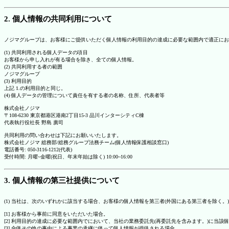
2. 個人情報の共同利用について
ノジマグループは、お客様にご提供いただく個人情報の利用目的の達成に必要な範囲内で適正にお
(1) 共同利用される個人データの項目
お客様から申し入れが有る場合を除き、全ての個人情報。
(2) 共同利用する者の範囲
ノジマグループ
(3) 利用目的
上記 1.の利用目的と同じ。
(4) 個人データの管理について責任を有する者の名称、住所、代表者等
株式会社ノジマ
〒108-6230 東京都港区港南2丁目15-3 品川インターシティC棟
代表執行役社長 野島 廣司
共同利用の問い合わせは下記にお願いいたします。
株式会社ノジマ 総務部/総務グループ法務チーム(個人情報保護相談窓口)
電話番号: 050-3116-1212(代表)
受付時間: 月曜~金曜(祝日、年末年始は除く) 10:00~16:00
3. 個人情報の第三社提供について
(1) 当社は、次のいずれかに該当する場合、お客様の個人情報を第三者(外国にある第三者を除く。
[1] お客様から事前に同意をいただいた場合。
[2] 利用目的の達成に必要な範囲内でにおいて、当社の業務委託先(再委託先を含みます。)に当該
[3] 合併その他の事由による事業の承継に伴って個人情報が提供される場合。