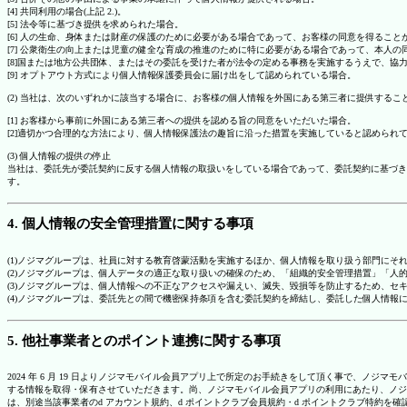
[4] 共同利用の場合(上記 2.)。
[5] 法令等に基づき提供を求められた場合。
[6] 人の生命、身体または財産の保護のために必要がある場合であって、お客様の同意を得ること
[7] 公衆衛生の向上または児童の健全な育成の推進のために特に必要がある場合であって、本人
[8]国または地方公共団体、またはその委託を受けた者が法令の定める事務を実施するうえで、
[9] オプトアウト方式により個人情報保護委員会に届け出をして認められている場合。
(2) 当社は、次のいずれかに該当する場合に、お客様の個人情報を外国にある第三者に提供するこ
[1] お客様から事前に外国にある第三者への提供を認める旨の同意をいただいた場合。
[2]適切かつ合理的な方法により、個人情報保護法の趣旨に沿った措置を実施していると認められ
(3) 個人情報の提供の停止
当社は、委託先が委託契約に反する個人情報の取扱いをしている場合であって、委託契約に基づき
す。
4. 個人情報の安全管理措置に関する事項
(1)ノジマグループは、社員に対する教育啓蒙活動を実施するほか、個人情報を取り扱う部門にそ
(2)ノジマグループは、個人データの適正な取り扱いの確保のため、「組織的安全管理措置」「
(3)ノジマグループは、個人情報への不正なアクセスや漏えい、滅失、毀損等を防止するため、セ
(4)ノジマグループは、委託先との間で機密保持条項を含む委託契約を締結し、委託した個人情
5. 他社事業者とのポイント連携に関する事項
2024 年 6 月 19 日よりノジマモバイル会員アプリ上で所定のお手続きをして頂く事で、ノ
する情報を取得・保有させていただきます。尚、ノジマモバイル会員アプリの利用にあたり、ノジ
は、別途当該事業者のd アカウント規約、d ポイントクラブ会員規約・d ポイントクラブ特約を