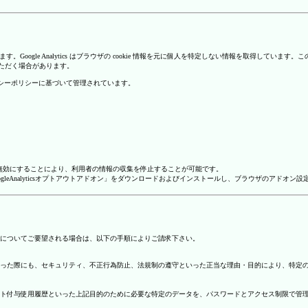
を使用しています。Google Analytics はブラウザの cookie 情報を元に個人を特定しない情報
いただく場合があります。
のプライバシーポリシーに基づいて管理されています。
alyticsを無効にすることにより、利用者の情報の収集を停止することが可能です。
ージで「GoogleAnalyticsオプトアウトアドオン」をダウンロードおよびインストールし、ブラウザのア
についてご要望される場合は、以下の手順によりご請求下さい。
った際にも、セキュリティ、不正行為防止、法規制の遵守といった正当な理由・目的により、特定
ト付与使用履歴といった上記目的のために必要な特定のデータを、パスワードとアクセス制限で管