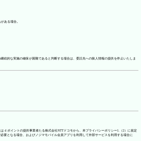
れがある場合。
の継続的な実施の確保が困難であると判断する場合は、委託先への個人情報の提供を停止いたしま
は d ポイントの提供事業者たる株式会社NTTドコモから、本プライバシーポリシー1.（2）に規定
が必要となる場合、およびノジマモバイル会員アプリを利用して外部サービスを利用する場合に