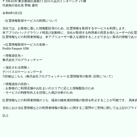
〒108-6230 東京都港区港南2丁目15-3 品川インターシティC棟
代表執行役社長 野島 廣司
令和8年3月2日
・位置情報取得サービスの利用について
当社では、お客様に適した情報配信等のため、位置情報を取得するサービスを利用します。
本アプリのバックグラウンド時及び起動時に、当社が取得する利用者の同意を得たユーザーの位置
位置情報などの利用者情報は、本アプリユーザー個人を識別することができない形式の情報であり
＜位置情報取得サービスの名称＞
Profile Passport SDK
＜情報送信先＞
株式会社ブログウォッチャー
＜送信される情報＞
デバイスロケーションデータ
※詳細はこちら（株式会社ブログウォッチャー 位置情報等の取得･活用について）
＜情報送信の目的＞
・お客様のご利用店舗やお住まいのエリアに応じた情報配信のため
・サービスの利便性向上を目指した統計分析のため
位置情報などの利用者情報のうち、端末の個体識別情報の取得を停止することが可能です。 具体的な設定
当社における位置情報などの利用者情報の取扱いに関するご質問やご苦情に関しては上記のプライ
以上