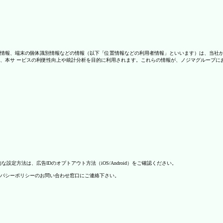
情報、端末の個体識別情報などの情報（以下「位置情報などの利用者情報」といいます）は、当社
、本サ ービスの利便性向上や統計分析を目的に利用されます。これらの情報が、ノジマグループに
方法は、広告IDのオプトアウト方法（iOS/Android）をご確認ください。
バシーポリシーのお問い合わせ窓口にご連絡下さい。