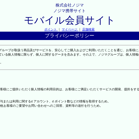
株式会社ノジマ
ノジマ携帯サイト
モバイル会員サイト
ポイント
｜
マイページ
｜
店舗検索
プライバシーポリシー
マグループが取扱う商品及びサービスを、安心してご購入およびご利用いただくことを通じ、お客様
れている個人情報に限らず、個人に関するデータを含みます。その上で、ノジマグループは、個人情
。
客様にご提供いただく個人情報の利用目的は、お客様にご満足いただくサービスの開発、提供をす
の付与または利用に関するd アカウント、d ポイント数などの情報を取得するため。
の他お客様のご要望やお問い合わせへのご回答、資料等の送付を行うため。