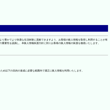
により豊かでより快適な生活体験に貢献できますよう、お客様の個人情報を取得し利用することが有
報の重要性を認識し、本個人情報保護方針に則りお客様の個人情報の保護を徹底いたします。
るため以下の目的の達成に必要な範囲内で適正に個人情報を利用いたします。