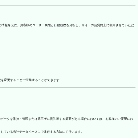
を取得しています。この情報を元に、お客様のユーザー属性と行動履歴を分析し、サイトの品質向上に利用させていただ
ドオン設定を変更することで実施することができます。
のデータを保持・管理または第三者に提供等する必要がある場合においては、お客様のご要望にお
理している当社データベースにて保存する方法にて行います。