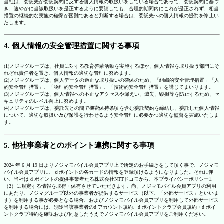
当社は、委託先が委託契約に反する個人情報の取扱いをしている場合であって、委託契約に基づ
き、速やかに当該取扱いを是正するように要請しても、合理的期間内にこれが是正されず、相当
措置の継続的な実施の確保が困難であると判断する場合は、委託先への個人情報の提供を停止い
たします。
4. 個人情報の安全管理措置に関する事項
(1)ノジマグループは、社員に対する教育啓蒙活動を実施するほか、個人情報を取り扱う部門にそ
れぞれ責任者を置き、個人情報の適切な管理に努めます。
(2)ノジマグループは、個人データの適正な取り扱いの確保のため、「組織的安全管理措置」「人
的安全管理措置」、「物理的安全管理措置」、「技術的安全管理措置」を講じてまいります。
(3)ノジマグループは、個人情報への不正なアクセスや漏えい、滅失、毀損等を防止するため、セ
キュリティのレベル向上に努めます。
(4)ノジマグループは、委託先との間で機密保持条項を含む委託契約を締結し、委託した個人情報
について、適切な取扱い及び保護を行わせるよう安全管理に必要かつ適切な監督を実施いたしま
す。
5. 他社事業者とのポイント連携に関する事項
2024 年 6 月 19 日よりノジマモバイル会員アプリ上で所定のお手続きをして頂く事で、ノジマモ
バイル会員アプリに、ｄポイントの各カードの情報を登録頂けるようになりました。それに伴
い、当社は d ポイントの提供事業者たる株式会社NTTドコモから、本プライバシーポリシー1.
（2）に規定する情報を取得・保有させていただきます。尚、ノジマモバイル会員アプリの利用
にあたり、ノジマグループ以外の事業者が提供するサービス（以下、「外部サービス」といいま
す）を利用する事が必要となる場合、およびノジマモバイル会員アプリを利用して外部サービス
を利用する場合には、別途当該事業者のd アカウント規約、d ポイントクラブ会員規約・d ポイ
ントクラブ特約を確認および同意したうえでノジマモバイル会員アプリをご利用ください。