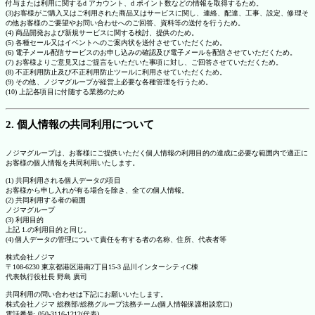
付与または利用に関するd アカウント、d ポイント数などの情報を取得するため。
(3)お客様がご購入又はご利用された商品又はサービスに関し、連絡、配達、工事、設定、修理そ
の他お客様のご要望やお問い合わせへのご回答、資料等の送付を行うため。
(4) 商品開発および新規サービスに関する検討、提供のため。
(5) 各種セール又はイベントへのご案内状を送付させていただくため。
(6) 電子メール配信サービスのお申し込みの確認及び電子メールを配信させていただくため。
(7) お客様よりご意見又はご提言をいただいた事項に対し、ご回答させていただくため。
(8) 不正利用防止及び不正利用防止ツールに利用させていただくため。
(9) その他、ノジマグループが経営上必要な各種管理を行うため。
(10) 上記各項目に付随する業務のため
2. 個人情報の共同利用について
ノジマグループは、お客様にご提供いただく個人情報の利用目的の達成に必要な範囲内で適正に
お客様の個人情報を共同利用いたします。
(1) 共同利用される個人データの項目
お客様から申し入れが有る場合を除き、全ての個人情報。
(2) 共同利用する者の範囲
ノジマグループ
(3) 利用目的
上記 1.の利用目的と同じ。
(4) 個人データの管理について責任を有する者の名称、住所、代表者等
株式会社ノジマ
〒108-6230 東京都港区港南2丁目15-3 品川インターシティC棟
代表執行役社長 野島 廣司
共同利用の問い合わせは下記にお願いいたします。
株式会社ノジマ 総務部/総務グループ法務チーム(個人情報保護相談窓口)
電話番号: 050-3116-1212(代表)