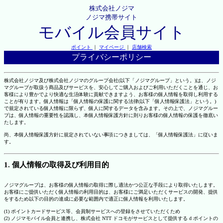
株式会社ノジマ
ノジマ携帯サイト
モバイル会員サイト
ポイント
｜
マイページ
｜
店舗検索
プライバシーポリシー
株式会社ノジマ及び株式会社ノジマのグループ会社(以下「ノジマグループ」という。)は、ノジ
マグループが取扱う商品及びサービスを、安心してご購入およびご利用いただくことを通じ、お
客様により豊かでより快適な生活体験に貢献できますよう、お客様の個人情報を取得し利用する
ことが有ります。個人情報は「個人情報の保護に関する法律(以下「個人情報保護法」という。)
で規定されている個人情報に限らず、個人に関するデータを含みます。その上で、ノジマグルー
プは、個人情報の重要性を認識し、本個人情報保護方針に則りお客様の個人情報の保護を徹底い
たします。
尚、本個人情報保護方針に規定されていない事項につきましては、「個人情報保護法」に従いま
す。
1. 個人情報の取得及び利用目的
ノジマグループは、お客様の個人情報の取得に際し適法かつ公正な手段により取得いたします。
お客様にご提供いただく個人情報の利用目的は、お客様にご満足いただくサービスの開発、提供
をするため以下の目的の達成に必要な範囲内で適正に個人情報を利用いたします。
(1) ポイントカードサービス等、会員制サービスへの登録をさせていただくため
(2) ノジマモバイル会員と連携し、株式会社 NTT ドコモがサービスとして提供する d ポイントの