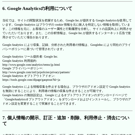
6. Google Analyticsの利用について
当社では、サイトの閲覧状況を把握するため、Google Inc.が提供する Google Analyticsを使用して
います。Google Analytics はブラウザの cookie 情報を元に個人を特定しない情報を取得していま
す。この情報を元に、お客様のユーザー属性と行動履歴を分析し、サイトの品質向上に利用させ
ていただいております。また、この分析情報は、Google Inc.が提供するインターネット広告で使
用させていただく場合があります。
Google Analytics により収集、記録、分析された利用者の情報は、GoogleInc.により同社のプライ
バシーポリシーに基づいて管理されています。
Google Analytics ツール提供者: Google Inc.
Google Analytics 利用規約:
http://www.google.com/analytics/terms/jp.html
Google プライバシーポリシー:
http://www.google.com/intl/ja/policies/privacy/partners/
Google Analytics オプトアウトアドオン:
https://tools.google.com/dlpage/gaoptout?hl=ja
Google Analytics による情報収集を停止する場合は、ブラウザのアドオン設定で Google Analytics
を無効にすることにより、利用者の情報の収集を停止することが可能です。
Google Analytics の無効設定は、Google によるオプトアウトアドオンのダウンロードページで
「GoogleAnalyticsオプトアウトアドオン」をダウンロードおよびインストールし、ブラウザのア
ドオン設定を変更することで実施することができます。
7. 個人情報の開示、訂正・追加・削除、利用停止・消去につい
て