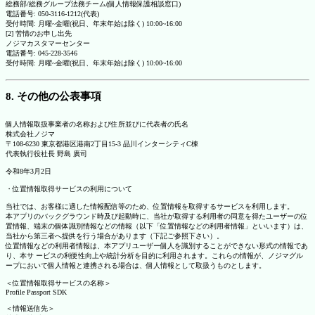
総務部/総務グループ法務チーム(個人情報保護相談窓口)
電話番号: 050-3116-1212(代表)
受付時間: 月曜~金曜(祝日、年末年始は除く) 10:00~16:00
[2] 苦情のお申し出先
ノジマカスタマーセンター
電話番号: 045-228-3546
受付時間: 月曜~金曜(祝日、年末年始は除く) 10:00~16:00
8. その他の公表事項
個人情報取扱事業者の名称および住所並びに代表者の氏名
株式会社ノジマ
〒108-6230 東京都港区港南2丁目15-3 品川インターシティC棟
代表執行役社長 野島 廣司
令和8年3月2日
・位置情報取得サービスの利用について
当社では、お客様に適した情報配信等のため、位置情報を取得するサービスを利用します。
本アプリのバックグラウンド時及び起動時に、当社が取得する利用者の同意を得たユーザーの位
置情報、端末の個体識別情報などの情報（以下「位置情報などの利用者情報」といいます）は、
当社から第三者へ提供を行う場合があります（下記ご参照下さい）。
位置情報などの利用者情報は、本アプリユーザー個人を識別することができない形式の情報であ
り、本サ ービスの利便性向上や統計分析を目的に利用されます。これらの情報が、ノジマグル
ープにおいて個人情報と連携される場合は、個人情報として取扱うものとします。
＜位置情報取得サービスの名称＞
Profile Passport SDK
＜情報送信先＞