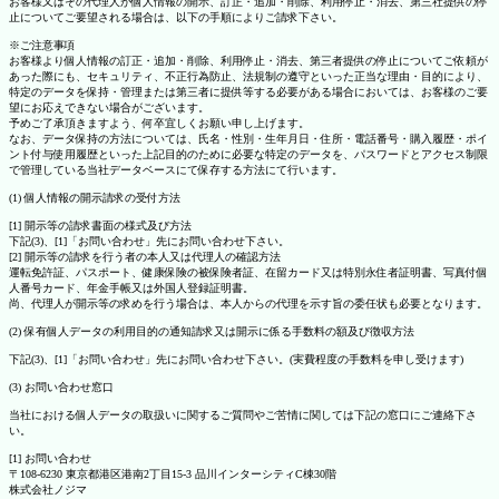
お客様又はその代理人が個人情報の開示、訂正・追加・削除、利用停止・消去、第三社提供の停
止についてご要望される場合は、以下の手順によりご請求下さい。
※ご注意事項
お客様より個人情報の訂正・追加・削除、利用停止・消去、第三者提供の停止についてご依頼が
あった際にも、セキュリティ、不正行為防止、法規制の遵守といった正当な理由・目的により、
特定のデータを保持・管理または第三者に提供等する必要がある場合においては、お客様のご要
望にお応えできない場合がございます。
予めご了承頂きますよう、何卒宜しくお願い申し上げます。
なお、データ保持の方法については、氏名・性別・生年月日・住所・電話番号・購入履歴・ポイ
ント付与使用履歴といった上記目的のために必要な特定のデータを、パスワードとアクセス制限
で管理している当社データベースにて保存する方法にて行います。
(1) 個人情報の開示請求の受付方法
[1] 開示等の請求書面の様式及び方法
下記(3)、[1]「お問い合わせ」先にお問い合わせ下さい。
[2] 開示等の請求を行う者の本人又は代理人の確認方法
運転免許証、パスポート、健康保険の被保険者証、在留カード又は特別永住者証明書、写真付個
人番号カード、年金手帳又は外国人登録証明書。
尚、代理人が開示等の求めを行う場合は、本人からの代理を示す旨の委任状も必要となります。
(2) 保有個人データの利用目的の通知請求又は開示に係る手数料の額及び徴収方法
下記(3)、[1]「お問い合わせ」先にお問い合わせ下さい。(実費程度の手数料を申し受けます)
(3) お問い合わせ窓口
当社における個人データの取扱いに関するご質問やご苦情に関しては下記の窓口にご連絡下さ
い。
[1] お問い合わせ
〒108-6230 東京都港区港南2丁目15-3 品川インターシティC棟30階
株式会社ノジマ