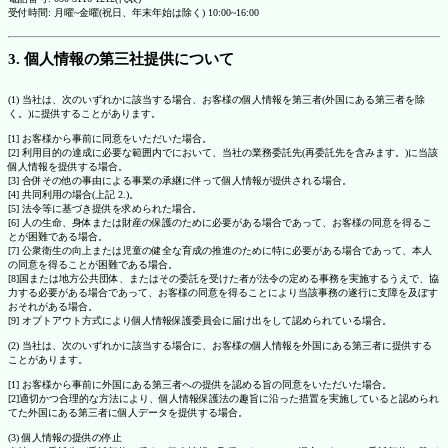
受付時間: 月曜~金曜(祝日、年末年始は除く) 10:00~16:00
3. 個人情報の第三社提供について
(1) 当社は、次のいずれかに該当する場合、お客様の個人情報を第三者(外国にある第三者を除
く。)に提供することがあります。
[1] お客様から事前に同意をいただいた場合。
[2] 利用目的の達成に必要な範囲内でにおいて、当社の業務委託先(再委託先を含みます。)に当該
個人情報を提供する場合。
[3] 合併その他の事由による事業の承継に伴って個人情報が提供される場合。
[4] 共同利用の場合(上記 2.)。
[5] 法令等に基づき提供を求められた場合。
[6] 人の生命、身体または財産の保護のために必要がある場合であって、お客様の同意を得るこ
とが困難である場合。
[7] 公衆衛生の向上または児童の健全な育成の推進のために特に必要がある場合であって、本人
の同意を得ることが困難である場合。
[8]国または地方公共団体、またはその委託を受けた者が法令の定める事務を実施するうえで、協
力する必要がある場合であって、お客様の同意を得ることにより当該事務の遂行に支障を及ぼす
おそれがある場合。
[9] オプトアウト方式により個人情報保護委員会に届け出をして認められている場合。
(2) 当社は、次のいずれかに該当する場合に、お客様の個人情報を外国にある第三者に提供する
ことがあります。
[1] お客様から事前に外国にある第三者への提供を認める旨の同意をいただいた場合。
[2]適切かつ合理的な方法により、個人情報保護法の趣旨に沿った措置を実施していると認められ
てた外国にある第三者に個人データを提供する場合。
(3) 個人情報の提供の停止