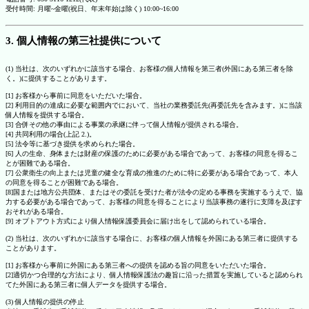
受付時間: 月曜~金曜(祝日、年末年始は除く) 10:00~16:00
3. 個人情報の第三社提供について
(1) 当社は、次のいずれかに該当する場合、お客様の個人情報を第三者(外国にある第三者を除
く。)に提供することがあります。
[1] お客様から事前に同意をいただいた場合。
[2] 利用目的の達成に必要な範囲内でにおいて、当社の業務委託先(再委託先を含みます。)に当該
個人情報を提供する場合。
[3] 合併その他の事由による事業の承継に伴って個人情報が提供される場合。
[4] 共同利用の場合(上記 2.)。
[5] 法令等に基づき提供を求められた場合。
[6] 人の生命、身体または財産の保護のために必要がある場合であって、お客様の同意を得るこ
とが困難である場合。
[7] 公衆衛生の向上または児童の健全な育成の推進のために特に必要がある場合であって、本人
の同意を得ることが困難である場合。
[8]国または地方公共団体、またはその委託を受けた者が法令の定める事務を実施するうえで、協
力する必要がある場合であって、お客様の同意を得ることにより当該事務の遂行に支障を及ぼす
おそれがある場合。
[9] オプトアウト方式により個人情報保護委員会に届け出をして認められている場合。
(2) 当社は、次のいずれかに該当する場合に、お客様の個人情報を外国にある第三者に提供する
ことがあります。
[1] お客様から事前に外国にある第三者への提供を認める旨の同意をいただいた場合。
[2]適切かつ合理的な方法により、個人情報保護法の趣旨に沿った措置を実施していると認められ
てた外国にある第三者に個人データを提供する場合。
(3) 個人情報の提供の停止