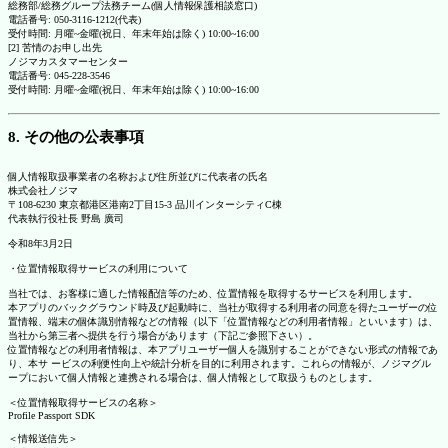
総務部/総務グループ法務チーム(個人情報保護相談窓口)
電話番号: 050-3116-1212(代表)
受付時間: 月曜~金曜(祝日、年末年始は除く) 10:00~16:00
[2] 苦情のお申し出先
ノジマカスタマーセンター
電話番号: 045-228-3546
受付時間: 月曜~金曜(祝日、年末年始は除く) 10:00~16:00
8. その他の公表事項
個人情報取扱事業者の名称および住所並びに代表者の氏名
株式会社ノジマ
〒108-6230 東京都港区港南2丁目15-3 品川インターシティC棟
代表執行役社長 野島 廣司
令和8年3月2日
・位置情報取得サービスの利用について
当社では、お客様に適した情報配信等のため、位置情報を取得するサービスを利用します。
本アプリのバックグラウンド時及び起動時に、当社が取得する利用者の同意を得たユーザーの位
置情報、端末の個体識別情報などの情報（以下「位置情報などの利用者情報」といいます）は、
当社から第三者へ提供を行う場合があります（下記ご参照下さい）。
位置情報などの利用者情報は、本アプリユーザー個人を識別することができない形式の情報であ
り、本サ ービスの利便性向上や統計分析を目的に利用されます。これらの情報が、ノジマグル
ープにおいて個人情報と連携される場合は、個人情報として取扱うものとします。
＜位置情報取得サービスの名称＞
Profile Passport SDK
＜情報送信先＞