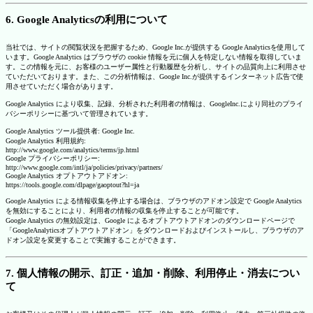
6. Google Analyticsの利用について
当社では、サイトの閲覧状況を把握するため、Google Inc.が提供する Google Analyticsを使用して
います。Google Analytics はブラウザの cookie 情報を元に個人を特定しない情報を取得していま
す。この情報を元に、お客様のユーザー属性と行動履歴を分析し、サイトの品質向上に利用させ
ていただいております。また、この分析情報は、Google Inc.が提供するインターネット広告で使
用させていただく場合があります。
Google Analytics により収集、記録、分析された利用者の情報は、GoogleInc.により同社のプライ
バシーポリシーに基づいて管理されています。
Google Analytics ツール提供者: Google Inc.
Google Analytics 利用規約:
http://www.google.com/analytics/terms/jp.html
Google プライバシーポリシー:
http://www.google.com/intl/ja/policies/privacy/partners/
Google Analytics オプトアウトアドオン:
https://tools.google.com/dlpage/gaoptout?hl=ja
Google Analytics による情報収集を停止する場合は、ブラウザのアドオン設定で Google Analytics
を無効にすることにより、利用者の情報の収集を停止することが可能です。
Google Analytics の無効設定は、Google によるオプトアウトアドオンのダウンロードページで
「GoogleAnalyticsオプトアウトアドオン」をダウンロードおよびインストールし、ブラウザのア
ドオン設定を変更することで実施することができます。
7. 個人情報の開示、訂正・追加・削除、利用停止・消去につい
て