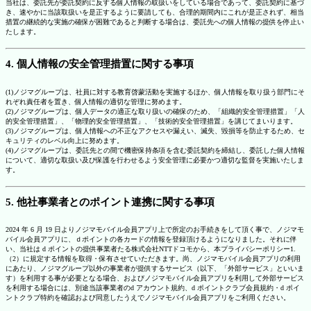
当社は、委託先が委託契約に反する個人情報の取扱いをしている場合であって、委託契約に基づ
き、速やかに当該取扱いを是正するように要請しても、合理的期間内にこれが是正されず、相当
措置の継続的な実施の確保が困難であると判断する場合は、委託先への個人情報の提供を停止い
たします。
4. 個人情報の安全管理措置に関する事項
(1)ノジマグループは、社員に対する教育啓蒙活動を実施するほか、個人情報を取り扱う部門にそ
れぞれ責任者を置き、個人情報の適切な管理に努めます。
(2)ノジマグループは、個人データの適正な取り扱いの確保のため、「組織的安全管理措置」「人
的安全管理措置」、「物理的安全管理措置」、「技術的安全管理措置」を講じてまいります。
(3)ノジマグループは、個人情報への不正なアクセスや漏えい、滅失、毀損等を防止するため、セ
キュリティのレベル向上に努めます。
(4)ノジマグループは、委託先との間で機密保持条項を含む委託契約を締結し、委託した個人情報
について、適切な取扱い及び保護を行わせるよう安全管理に必要かつ適切な監督を実施いたしま
す。
5. 他社事業者とのポイント連携に関する事項
2024 年 6 月 19 日よりノジマモバイル会員アプリ上で所定のお手続きをして頂く事で、ノジマモ
バイル会員アプリに、ｄポイントの各カードの情報を登録頂けるようになりました。それに伴
い、当社は d ポイントの提供事業者たる株式会社NTTドコモから、本プライバシーポリシー1.
（2）に規定する情報を取得・保有させていただきます。尚、ノジマモバイル会員アプリの利用
にあたり、ノジマグループ以外の事業者が提供するサービス（以下、「外部サービス」といいま
す）を利用する事が必要となる場合、およびノジマモバイル会員アプリを利用して外部サービス
を利用する場合には、別途当該事業者のd アカウント規約、d ポイントクラブ会員規約・d ポイ
ントクラブ特約を確認および同意したうえでノジマモバイル会員アプリをご利用ください。