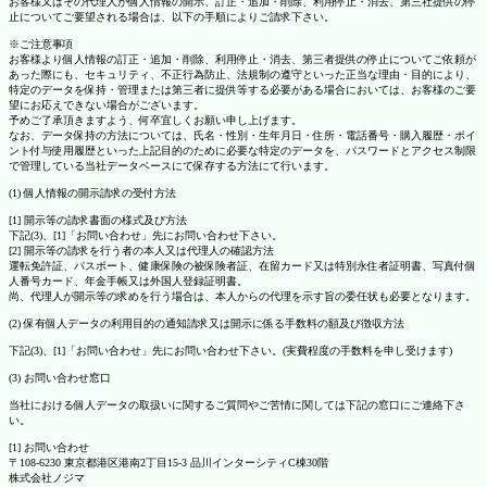
お客様又はその代理人が個人情報の開示、訂正・追加・削除、利用停止・消去、第三社提供の停
止についてご要望される場合は、以下の手順によりご請求下さい。
※ご注意事項
お客様より個人情報の訂正・追加・削除、利用停止・消去、第三者提供の停止についてご依頼が
あった際にも、セキュリティ、不正行為防止、法規制の遵守といった正当な理由・目的により、
特定のデータを保持・管理または第三者に提供等する必要がある場合においては、お客様のご要
望にお応えできない場合がございます。
予めご了承頂きますよう、何卒宜しくお願い申し上げます。
なお、データ保持の方法については、氏名・性別・生年月日・住所・電話番号・購入履歴・ポイ
ント付与使用履歴といった上記目的のために必要な特定のデータを、パスワードとアクセス制限
で管理している当社データベースにて保存する方法にて行います。
(1) 個人情報の開示請求の受付方法
[1] 開示等の請求書面の様式及び方法
下記(3)、[1]「お問い合わせ」先にお問い合わせ下さい。
[2] 開示等の請求を行う者の本人又は代理人の確認方法
運転免許証、パスポート、健康保険の被保険者証、在留カード又は特別永住者証明書、写真付個
人番号カード、年金手帳又は外国人登録証明書。
尚、代理人が開示等の求めを行う場合は、本人からの代理を示す旨の委任状も必要となります。
(2) 保有個人データの利用目的の通知請求又は開示に係る手数料の額及び徴収方法
下記(3)、[1]「お問い合わせ」先にお問い合わせ下さい。(実費程度の手数料を申し受けます)
(3) お問い合わせ窓口
当社における個人データの取扱いに関するご質問やご苦情に関しては下記の窓口にご連絡下さ
い。
[1] お問い合わせ
〒108-6230 東京都港区港南2丁目15-3 品川インターシティC棟30階
株式会社ノジマ