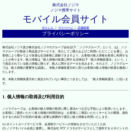
株式会社ノジマ
ノジマ携帯サイト
モバイル会員サイト
ポイント
｜
マイページ
｜
店舗検索
プライバシーポリシー
株式会社ノジマ及び株式会社ノジマのグループ会社(以下「ノジマグループ」という。)は、ノジ
マグループが取扱う商品及びサービスを、安心してご購入およびご利用いただくことを通じ、お
客様により豊かでより快適な生活体験に貢献できますよう、お客様の個人情報を取得し利用する
ことが有ります。個人情報は「個人情報の保護に関する法律(以下「個人情報保護法」という。)
で規定されている個人情報に限らず、個人に関するデータを含みます。その上で、ノジマグルー
プは、個人情報の重要性を認識し、本個人情報保護方針に則りお客様の個人情報の保護を徹底い
たします。
尚、本個人情報保護方針に規定されていない事項につきましては、「個人情報保護法」に従いま
す。
1. 個人情報の取得及び利用目的
ノジマグループは、お客様の個人情報の取得に際し適法かつ公正な手段により取得いたします。
お客様にご提供いただく個人情報の利用目的は、お客様にご満足いただくサービスの開発、提供
をするため以下の目的の達成に必要な範囲内で適正に個人情報を利用いたします。
(1) ポイントカードサービス等、会員制サービスへの登録をさせていただくため
(2) ノジマモバイル会員と連携し、株式会社 NTT ドコモがサービスとして提供する d ポイントの