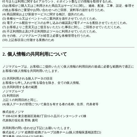
付与または利用に関するd アカウント、d ポイント数などの情報を取得するため。
(3)お客様がご購入又はご利用された商品又はサービスに関し、連絡、配達、工事、設定、修理そ
の他お客様のご要望やお問い合わせへのご回答、資料等の送付を行うため。
(4) 商品開発および新規サービスに関する検討、提供のため。
(5) 各種セール又はイベントへのご案内状を送付させていただくため。
(6) 電子メール配信サービスのお申し込みの確認及び電子メールを配信させていただくため。
(7) お客様よりご意見又はご提言をいただいた事項に対し、ご回答させていただくため。
(8) 不正利用防止及び不正利用防止ツールに利用させていただくため。
(9) その他、ノジマグループが経営上必要な各種管理を行うため。
(10) 上記各項目に付随する業務のため
2. 個人情報の共同利用について
ノジマグループは、お客様にご提供いただく個人情報の利用目的の達成に必要な範囲内で適正に
お客様の個人情報を共同利用いたします。
(1) 共同利用される個人データの項目
お客様から申し入れが有る場合を除き、全ての個人情報。
(2) 共同利用する者の範囲
ノジマグループ
(3) 利用目的
上記 1.の利用目的と同じ。
(4) 個人データの管理について責任を有する者の名称、住所、代表者等
株式会社ノジマ
〒108-6230 東京都港区港南2丁目15-3 品川インターシティC棟
代表執行役社長 野島 廣司
共同利用の問い合わせは下記にお願いいたします。
株式会社ノジマ 総務部/総務グループ法務チーム(個人情報保護相談窓口)
電話番号: 050-3116-1212(代表)