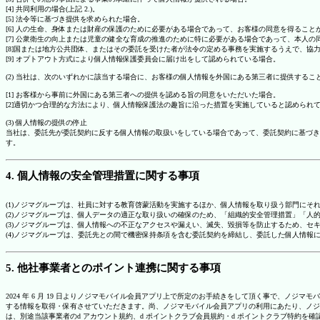
[4] 共同利用の場合(上記 2.)。
[5] 法令等に基づき提供を求められた場合。
[6] 人の生命、身体または財産の保護のために必要がある場合であって、お客様の同意を得ること
[7] 公衆衛生の向上または児童の健全な育成の推進のために特に必要がある場合であって、本人
[8]国または地方公共団体、またはその委託を受けた者が法令の定める事務を実施するうえで、
[9] オプトアウト方式により個人情報保護委員会に届け出をして認められている場合。
(2) 当社は、次のいずれかに該当する場合に、お客様の個人情報を外国にある第三者に提供するこ
[1] お客様から事前に外国にある第三者への提供を認める旨の同意をいただいた場合。
[2]適切かつ合理的な方法により、個人情報保護法の趣旨に沿った措置を実施していると認められ
(3) 個人情報の提供の停止
当社は、委託先が委託契約に反する個人情報の取扱いをしている場合であって、委託契約に基づき
す。
4. 個人情報の安全管理措置に関する事項
(1)ノジマグループは、社員に対する教育啓蒙活動を実施するほか、個人情報を取り扱う部門にそ
(2)ノジマグループは、個人データの適正な取り扱いの確保のため、「組織的安全管理措置」「
(3)ノジマグループは、個人情報への不正なアクセスや漏えい、滅失、毀損等を防止するため、セ
(4)ノジマグループは、委託先との間で機密保持条項を含む委託契約を締結し、委託した個人情
5. 他社事業者とのポイント連携に関する事項
2024 年 6 月 19 日よりノジマモバイル会員アプリ上で所定のお手続きをして頂く事で、ノ
する情報を取得・保有させていただきます。尚、ノジマモバイル会員アプリの利用にあたり、ノジ
は、別途当該事業者のd アカウント規約、d ポイントクラブ会員規約・d ポイントクラブ特約を