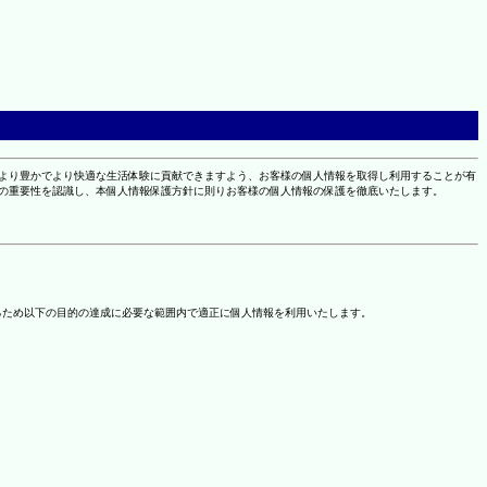
により豊かでより快適な生活体験に貢献できますよう、お客様の個人情報を取得し利用することが有
報の重要性を認識し、本個人情報保護方針に則りお客様の個人情報の保護を徹底いたします。
るため以下の目的の達成に必要な範囲内で適正に個人情報を利用いたします。