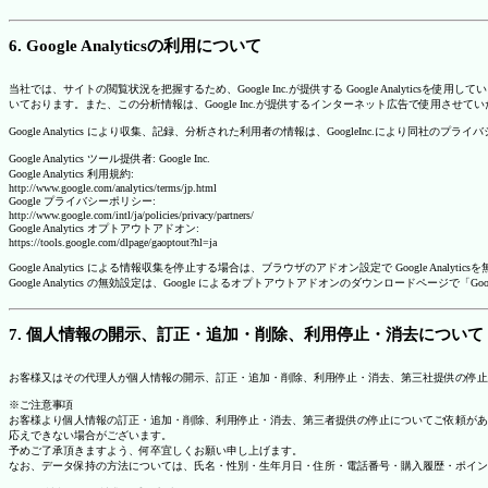
6. Google Analyticsの利用について
当社では、サイトの閲覧状況を把握するため、Google Inc.が提供する Google Analytics
いております。また、この分析情報は、Google Inc.が提供するインターネット広告で使用させて
Google Analytics により収集、記録、分析された利用者の情報は、GoogleInc.により同社
Google Analytics ツール提供者: Google Inc.
Google Analytics 利用規約:
http://www.google.com/analytics/terms/jp.html
Google プライバシーポリシー:
http://www.google.com/intl/ja/policies/privacy/partners/
Google Analytics オプトアウトアドオン:
https://tools.google.com/dlpage/gaoptout?hl=ja
Google Analytics による情報収集を停止する場合は、ブラウザのアドオン設定で Google An
Google Analytics の無効設定は、Google によるオプトアウトアドオンのダウンロードペ
7. 個人情報の開示、訂正・追加・削除、利用停止・消去について
お客様又はその代理人が個人情報の開示、訂正・追加・削除、利用停止・消去、第三社提供の停止
※ご注意事項
お客様より個人情報の訂正・追加・削除、利用停止・消去、第三者提供の停止についてご依頼があ
応えできない場合がございます。
予めご了承頂きますよう、何卒宜しくお願い申し上げます。
なお、データ保持の方法については、氏名・性別・生年月日・住所・電話番号・購入履歴・ポイン