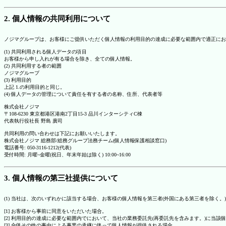
2. 個人情報の共同利用について
ノジマグループは、お客様にご提供いただく個人情報の利用目的の達成に必要な範囲内で適正にお
(1) 共同利用される個人データの項目
お客様から申し入れが有る場合を除き、全ての個人情報。
(2) 共同利用する者の範囲
ノジマグループ
(3) 利用目的
上記 1.の利用目的と同じ。
(4) 個人データの管理について責任を有する者の名称、住所、代表者等
株式会社ノジマ
〒108-6230 東京都港区港南2丁目15-3 品川インターシティC棟
代表執行役社長 野島 廣司
共同利用の問い合わせは下記にお願いいたします。
株式会社ノジマ 総務部/総務グループ法務チーム(個人情報保護相談窓口)
電話番号: 050-3116-1212(代表)
受付時間: 月曜~金曜(祝日、年末年始は除く) 10:00~16:00
3. 個人情報の第三社提供について
(1) 当社は、次のいずれかに該当する場合、お客様の個人情報を第三者(外国にある第三者を除く。
[1] お客様から事前に同意をいただいた場合。
[2] 利用目的の達成に必要な範囲内でにおいて、当社の業務委託先(再委託先を含みます。)に当該
[3] 合併その他の事由による事業の承継に伴って個人情報が提供される場合。