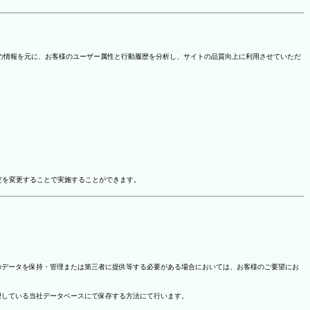
を取得しています。この情報を元に、お客様のユーザー属性と行動履歴を分析し、サイトの品質向上に利用させていただ
ドオン設定を変更することで実施することができます。
のデータを保持・管理または第三者に提供等する必要がある場合においては、お客様のご要望にお
理している当社データベースにて保存する方法にて行います。