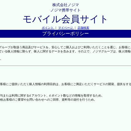
株式会社ノジマ
ノジマ携帯サイト
モバイル会員サイト
ポイント
｜
マイページ
｜
店舗検索
プライバシーポリシー
マグループが取扱う商品及びサービスを、安心してご購入およびご利用いただくことを通じ、お客様
れている個人情報に限らず、個人に関するデータを含みます。その上で、ノジマグループは、個人情
。
客様にご提供いただく個人情報の利用目的は、お客様にご満足いただくサービスの開発、提供をす
の付与または利用に関するd アカウント、d ポイント数などの情報を取得するため。
の他お客様のご要望やお問い合わせへのご回答、資料等の送付を行うため。