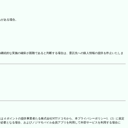
れがある場合。
の継続的な実施の確保が困難であると判断する場合は、委託先への個人情報の提供を停止いたしま
は d ポイントの提供事業者たる株式会社NTTドコモから、本プライバシーポリシー1.（2）に規定
が必要となる場合、およびノジマモバイル会員アプリを利用して外部サービスを利用する場合に