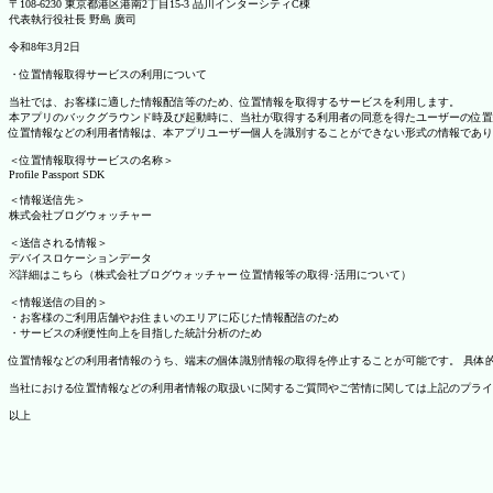
〒108-6230 東京都港区港南2丁目15-3 品川インターシティC棟
代表執行役社長 野島 廣司
令和8年3月2日
・位置情報取得サービスの利用について
当社では、お客様に適した情報配信等のため、位置情報を取得するサービスを利用します。
本アプリのバックグラウンド時及び起動時に、当社が取得する利用者の同意を得たユーザーの位置
位置情報などの利用者情報は、本アプリユーザー個人を識別することができない形式の情報であり
＜位置情報取得サービスの名称＞
Profile Passport SDK
＜情報送信先＞
株式会社ブログウォッチャー
＜送信される情報＞
デバイスロケーションデータ
※詳細はこちら（株式会社ブログウォッチャー 位置情報等の取得･活用について）
＜情報送信の目的＞
・お客様のご利用店舗やお住まいのエリアに応じた情報配信のため
・サービスの利便性向上を目指した統計分析のため
位置情報などの利用者情報のうち、端末の個体識別情報の取得を停止することが可能です。 具体的な設定
当社における位置情報などの利用者情報の取扱いに関するご質問やご苦情に関しては上記のプライ
以上