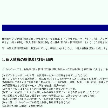
株式会社ノジマ及び株式会社ノジマのグループ会社(以下「ノジマグループ」という。)は、ノジ
ります。個人情報は「個人情報の保護に関する法律(以下「個人情報保護法」という。)で規定さ
尚、本個人情報保護方針に規定されていない事項につきましては、「個人情報保護法」に従います
1. 個人情報の取得及び利用目的
ノジマグループは、お客様の個人情報の取得に際し適法かつ公正な手段により取得いたします。お
(1) ポイントカードサービス等、会員制サービスへの登録をさせていただくため
(2) ノジマモバイル会員と連携し、株式会社 NTT ドコモがサービスとして提供する d ポイント
(3)お客様がご購入又はご利用された商品又はサービスに関し、連絡、配達、工事、設定、修理そ
(4) 商品開発および新規サービスに関する検討、提供のため。
(5) 各種セール又はイベントへのご案内状を送付させていただくため。
(6) 電子メール配信サービスのお申し込みの確認及び電子メールを配信させていただくため。
(7) お客様よりご意見又はご提言をいただいた事項に対し、ご回答させていただくため。
(8) 不正利用防止及び不正利用防止ツールに利用させていただくため。
(9) その他、ノジマグループが経営上必要な各種管理を行うため。
(10) 上記各項目に付随する業務のため