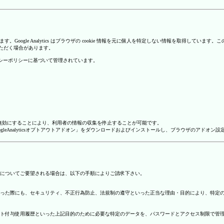
を使用しています。Google Analytics はブラウザの cookie 情報を元に個人を特定しない情報
いただく場合があります。
のプライバシーポリシーに基づいて管理されています。
alyticsを無効にすることにより、利用者の情報の収集を停止することが可能です。
ージで「GoogleAnalyticsオプトアウトアドオン」をダウンロードおよびインストールし、ブラウザのア
についてご要望される場合は、以下の手順によりご請求下さい。
った際にも、セキュリティ、不正行為防止、法規制の遵守といった正当な理由・目的により、特定
ト付与使用履歴といった上記目的のために必要な特定のデータを、パスワードとアクセス制限で管