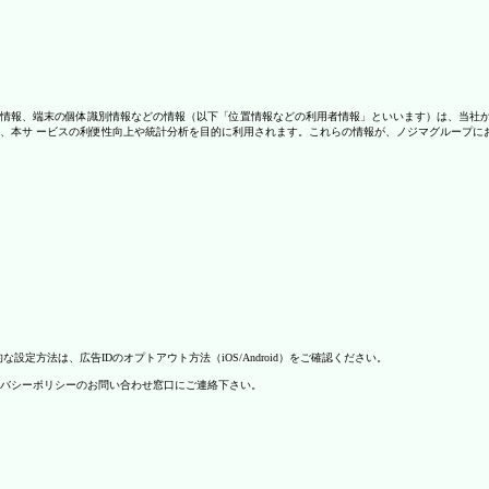
情報、端末の個体識別情報などの情報（以下「位置情報などの利用者情報」といいます）は、当社
、本サ ービスの利便性向上や統計分析を目的に利用されます。これらの情報が、ノジマグループに
方法は、広告IDのオプトアウト方法（iOS/Android）をご確認ください。
バシーポリシーのお問い合わせ窓口にご連絡下さい。