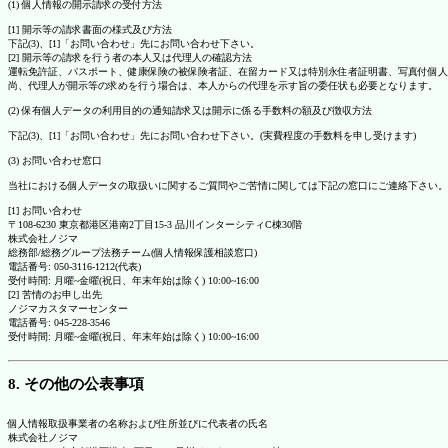
(1) 個人情報の開示請求の受付方法
[1] 開示等の請求書面の様式及び方法
下記(3)、[1]「お問い合わせ」先にお問い合わせ下さい。
[2] 開示等の請求を行う者の本人又は代理人の確認方法
運転免許証、パスポート、健康保険の被保険者証、在留カード又は特別永住者証明書、写真付個人
尚、代理人が開示等の求めを行う場合は、本人からの代理を示す旨の委任状も必要となります。
(2) 保有個人データの利用目的の通知請求又は開示に係る手数料の額及び徴収方法
下記(3)、[1]「お問い合わせ」先にお問い合わせ下さい。(実費程度の手数料を申し受けます)
(3) お問い合わせ窓口
当社における個人データの取扱いに関するご質問やご苦情に関しては下記の窓口にご連絡下さい。
[1] お問い合わせ
〒108-6230 東京都港区港南2丁目15-3 品川インターシティC棟30階
株式会社ノジマ
総務部/総務グループ法務チーム(個人情報保護相談窓口)
電話番号: 050-3116-1212(代表)
受付時間: 月曜~金曜(祝日、年末年始は除く) 10:00~16:00
[2] 苦情のお申し出先
ノジマカスタマーセンター
電話番号: 045-228-3546
受付時間: 月曜~金曜(祝日、年末年始は除く) 10:00~16:00
8. その他の公表事項
個人情報取扱事業者の名称および住所並びに代表者の氏名
株式会社ノジマ