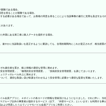
が困難である場合。
の同意を得ることが困難である場合。
協力する必要がある場合であって、お客様の同意を得ることにより当該事務の遂行に支障を及ぼすおそ
とがあります。
てた外国にある第三者に個人データを提供する場合。
、速やかに当該取扱いを是正するように要請しても、合理的期間内にこれが是正されず、相当措置
れぞれ責任者を置き、個人情報の適切な管理に努めます。
人的安全管理措置」、「物理的安全管理措置」、「技術的安全管理措置」を講じてまいります。
キュリティのレベル向上に努めます。
報について、適切な取扱い及び保護を行わせるよう安全管理に必要かつ適切な監督を実施いたします。
ジマモバイル会員アプリに、ｄポイントの各カードの情報を登録頂けるようになりました。それに伴い、当社
マグループ以外の事業者が提供するサービス（以下、「外部サービス」といいます）を利用する事
確認および同意したうえでノジマモバイル会員アプリをご利用ください。