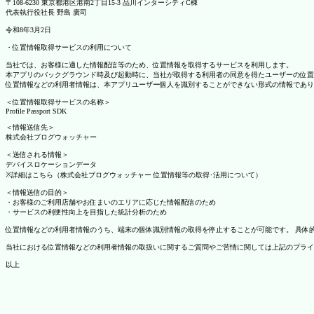
〒108-6230 東京都港区港南2丁目15-3 品川インターシティC棟
代表執行役社長 野島 廣司
令和8年3月2日
・位置情報取得サービスの利用について
当社では、お客様に適した情報配信等のため、位置情報を取得するサービスを利用します。
本アプリのバックグラウンド時及び起動時に、当社が取得する利用者の同意を得たユーザーの位置
位置情報などの利用者情報は、本アプリユーザー個人を識別することができない形式の情報であり
＜位置情報取得サービスの名称＞
Profile Passport SDK
＜情報送信先＞
株式会社ブログウォッチャー
＜送信される情報＞
デバイスロケーションデータ
※詳細はこちら（株式会社ブログウォッチャー 位置情報等の取得･活用について）
＜情報送信の目的＞
・お客様のご利用店舗やお住まいのエリアに応じた情報配信のため
・サービスの利便性向上を目指した統計分析のため
位置情報などの利用者情報のうち、端末の個体識別情報の取得を停止することが可能です。 具体的な設定
当社における位置情報などの利用者情報の取扱いに関するご質問やご苦情に関しては上記のプライ
以上