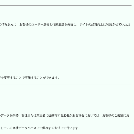
を取得しています。この情報を元に、お客様のユーザー属性と行動履歴を分析し、サイトの品質向上に利用させていただ
ドオン設定を変更することで実施することができます。
のデータを保持・管理または第三者に提供等する必要がある場合においては、お客様のご要望にお
理している当社データベースにて保存する方法にて行います。