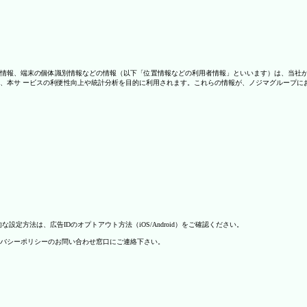
情報、端末の個体識別情報などの情報（以下「位置情報などの利用者情報」といいます）は、当社
、本サ ービスの利便性向上や統計分析を目的に利用されます。これらの情報が、ノジマグループに
方法は、広告IDのオプトアウト方法（iOS/Android）をご確認ください。
バシーポリシーのお問い合わせ窓口にご連絡下さい。