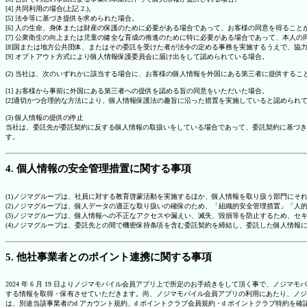
[4] 共同利用の場合(上記 2.)。
[5] 法令等に基づき提供を求められた場合。
[6] 人の生命、身体または財産の保護のために必要がある場合であって、お客様の同意を得ること
[7] 公衆衛生の向上または児童の健全な育成の推進のために特に必要がある場合であって、本人
[8]国または地方公共団体、またはその委託を受けた者が法令の定める事務を実施するうえで、
[9] オプトアウト方式により個人情報保護委員会に届け出をして認められている場合。
(2) 当社は、次のいずれかに該当する場合に、お客様の個人情報を外国にある第三者に提供するこ
[1] お客様から事前に外国にある第三者への提供を認める旨の同意をいただいた場合。
[2]適切かつ合理的な方法により、個人情報保護法の趣旨に沿った措置を実施していると認められ
(3) 個人情報の提供の停止
当社は、委託先が委託契約に反する個人情報の取扱いをしている場合であって、委託契約に基づき
す。
4. 個人情報の安全管理措置に関する事項
(1)ノジマグループは、社員に対する教育啓蒙活動を実施するほか、個人情報を取り扱う部門にそ
(2)ノジマグループは、個人データの適正な取り扱いの確保のため、「組織的安全管理措置」「
(3)ノジマグループは、個人情報への不正なアクセスや漏えい、滅失、毀損等を防止するため、セ
(4)ノジマグループは、委託先との間で機密保持条項を含む委託契約を締結し、委託した個人情
5. 他社事業者とのポイント連携に関する事項
2024 年 6 月 19 日よりノジマモバイル会員アプリ上で所定のお手続きをして頂く事で、ノ
する情報を取得・保有させていただきます。尚、ノジマモバイル会員アプリの利用にあたり、ノジ
は、別途当該事業者のd アカウント規約、d ポイントクラブ会員規約・d ポイントクラブ特約を