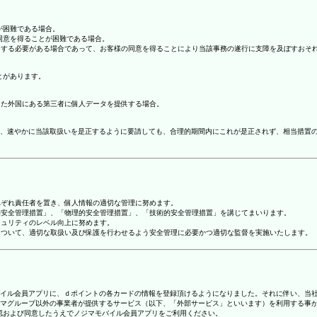
が困難である場合。
の同意を得ることが困難である場合。
協力する必要がある場合であって、お客様の同意を得ることにより当該事務の遂行に支障を及ぼすおそ
とがあります。
てた外国にある第三者に個人データを提供する場合。
、速やかに当該取扱いを是正するように要請しても、合理的期間内にこれが是正されず、相当措置
れぞれ責任者を置き、個人情報の適切な管理に努めます。
人的安全管理措置」、「物理的安全管理措置」、「技術的安全管理措置」を講じてまいります。
キュリティのレベル向上に努めます。
報について、適切な取扱い及び保護を行わせるよう安全管理に必要かつ適切な監督を実施いたします。
ジマモバイル会員アプリに、ｄポイントの各カードの情報を登録頂けるようになりました。それに伴い、当社
マグループ以外の事業者が提供するサービス（以下、「外部サービス」といいます）を利用する事
確認および同意したうえでノジマモバイル会員アプリをご利用ください。