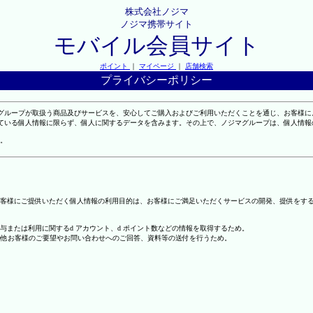
株式会社ノジマ
ノジマ携帯サイト
モバイル会員サイト
ポイント
｜
マイページ
｜
店舗検索
プライバシーポリシー
マグループが取扱う商品及びサービスを、安心してご購入およびご利用いただくことを通じ、お客様
れている個人情報に限らず、個人に関するデータを含みます。その上で、ノジマグループは、個人情
。
客様にご提供いただく個人情報の利用目的は、お客様にご満足いただくサービスの開発、提供をす
の付与または利用に関するd アカウント、d ポイント数などの情報を取得するため。
の他お客様のご要望やお問い合わせへのご回答、資料等の送付を行うため。