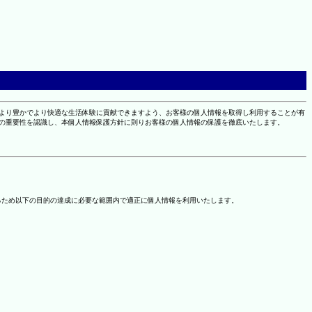
により豊かでより快適な生活体験に貢献できますよう、お客様の個人情報を取得し利用することが有
報の重要性を認識し、本個人情報保護方針に則りお客様の個人情報の保護を徹底いたします。
るため以下の目的の達成に必要な範囲内で適正に個人情報を利用いたします。