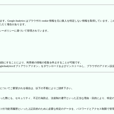
を使用しています。Google Analytics はブラウザの cookie 情報を元に個人を特定しない情報
いただく場合があります。
のプライバシーポリシーに基づいて管理されています。
alyticsを無効にすることにより、利用者の情報の収集を停止することが可能です。
ージで「GoogleAnalyticsオプトアウトアドオン」をダウンロードおよびインストールし、ブラウザのア
についてご要望される場合は、以下の手順によりご請求下さい。
った際にも、セキュリティ、不正行為防止、法規制の遵守といった正当な理由・目的により、特定
ト付与使用履歴といった上記目的のために必要な特定のデータを、パスワードとアクセス制限で管