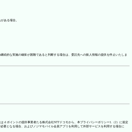
れがある場合。
の継続的な実施の確保が困難であると判断する場合は、委託先への個人情報の提供を停止いたしま
は d ポイントの提供事業者たる株式会社NTTドコモから、本プライバシーポリシー1.（2）に規定
が必要となる場合、およびノジマモバイル会員アプリを利用して外部サービスを利用する場合に