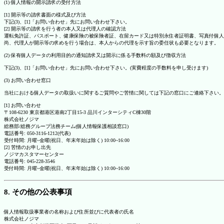
(1) 個人情報の開示請求の受付方法
[1] 開示等の請求書面の様式及び方法
下記(3)、[1]「お問い合わせ」先にお問い合わせ下さい。
[2] 開示等の請求を行う者の本人又は代理人の確認方法
運転免許証、パスポート、健康保険の被保険者証、在留カード又は特別永住者証明書、写真付個人
尚、代理人が開示等の求めを行う場合は、本人からの代理を示す旨の委任状も必要となります。
(2) 保有個人データの利用目的の通知請求又は開示に係る手数料の額及び徴収方法
下記(3)、[1]「お問い合わせ」先にお問い合わせ下さい。(実費程度の手数料を申し受けます)
(3) お問い合わせ窓口
当社における個人データの取扱いに関するご質問やご苦情に関しては下記の窓口にご連絡下さい。
[1] お問い合わせ
〒108-6230 東京都港区港南2丁目15-3 品川インターシティC棟30階
株式会社ノジマ
総務部/総務グループ法務チーム(個人情報保護相談窓口)
電話番号: 050-3116-1212(代表)
受付時間: 月曜~金曜(祝日、年末年始は除く) 10:00~16:00
[2] 苦情のお申し出先
ノジマカスタマーセンター
電話番号: 045-228-3546
受付時間: 月曜~金曜(祝日、年末年始は除く) 10:00~16:00
8. その他の公表事項
個人情報取扱事業者の名称および住所並びに代表者の氏名
株式会社ノジマ