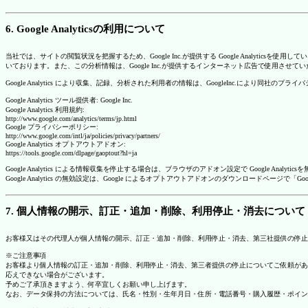
6. Google Analyticsの利用について
当社では、サイトの閲覧状況を把握するため、Google Inc.が提供する Google Analytics
いております。また、この分析情報は、Google Inc.が提供するインターネット広告で使用させて
Google Analytics により収集、記録、分析された利用者の情報は、GoogleInc.により同社
Google Analytics ツール提供者: Google Inc.
Google Analytics 利用規約:
http://www.google.com/analytics/terms/jp.html
Google プライバシーポリシー:
http://www.google.com/intl/ja/policies/privacy/partners/
Google Analytics オプトアウトアドオン:
https://tools.google.com/dlpage/gaoptout?hl=ja
Google Analytics による情報収集を停止する場合は、ブラウザのアドオン設定で Google An
Google Analytics の無効設定は、Google によるオプトアウトアドオンのダウンロードペ
7. 個人情報の開示、訂正・追加・削除、利用停止・消去について
お客様又はその代理人が個人情報の開示、訂正・追加・削除、利用停止・消去、第三社提供の停止
※ご注意事項
お客様より個人情報の訂正・追加・削除、利用停止・消去、第三者提供の停止についてご依頼があ
応えできない場合がございます。
予めご了承頂きますよう、何卒宜しくお願い申し上げます。
なお、データ保持の方法については、氏名・性別・生年月日・住所・電話番号・購入履歴・ポイン