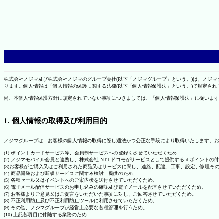
株式会社ノジマ及び株式会社ノジマのグループ会社(以下「ノジマグループ」という。)は、ノジ
ります。個人情報は「個人情報の保護に関する法律(以下「個人情報保護法」という。)で規定さ
尚、本個人情報保護方針に規定されていない事項につきましては、「個人情報保護法」に従います
1. 個人情報の取得及び利用目的
ノジマグループは、お客様の個人情報の取得に際し適法かつ公正な手段により取得いたします。お
(1) ポイントカードサービス等、会員制サービスへの登録をさせていただくため
(2) ノジマモバイル会員と連携し、株式会社 NTT ドコモがサービスとして提供する d ポイント
(3)お客様がご購入又はご利用された商品又はサービスに関し、連絡、配達、工事、設定、修理そ
(4) 商品開発および新規サービスに関する検討、提供のため。
(5) 各種セール又はイベントへのご案内状を送付させていただくため。
(6) 電子メール配信サービスのお申し込みの確認及び電子メールを配信させていただくため。
(7) お客様よりご意見又はご提言をいただいた事項に対し、ご回答させていただくため。
(8) 不正利用防止及び不正利用防止ツールに利用させていただくため。
(9) その他、ノジマグループが経営上必要な各種管理を行うため。
(10) 上記各項目に付随する業務のため