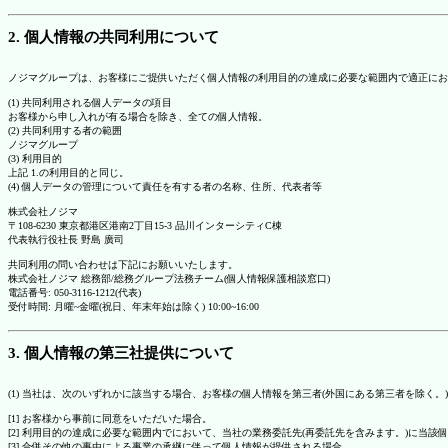
2. 個人情報の共同利用について
ノジマグループは、お客様にご提供いただく個人情報の利用目的の達成に必要な範囲内で適正にお
(1) 共同利用される個人データの項目
お客様から申し入れが有る場合を除き、全ての個人情報。
(2) 共同利用する者の範囲
ノジマグループ
(3) 利用目的
上記 1.の利用目的と同じ。
(4) 個人データの管理について責任を有する者の名称、住所、代表者等
株式会社ノジマ
〒108-6230 東京都港区港南2丁目15-3 品川インターシティC棟
代表執行役社長 野島 廣司
共同利用の問い合わせは下記にお願いいたします。
株式会社ノジマ 総務部/総務グループ法務チーム(個人情報保護相談窓口)
電話番号: 050-3116-1212(代表)
受付時間: 月曜~金曜(祝日、年末年始は除く) 10:00~16:00
3. 個人情報の第三社提供について
(1) 当社は、次のいずれかに該当する場合、お客様の個人情報を第三者(外国にある第三者を除く。
[1] お客様から事前に同意をいただいた場合。
[2] 利用目的の達成に必要な範囲内でにおいて、当社の業務委託先(再委託先を含みます。)に当該
[3] 合併その他の事由による事業の承継に伴って個人情報が提供される場合。