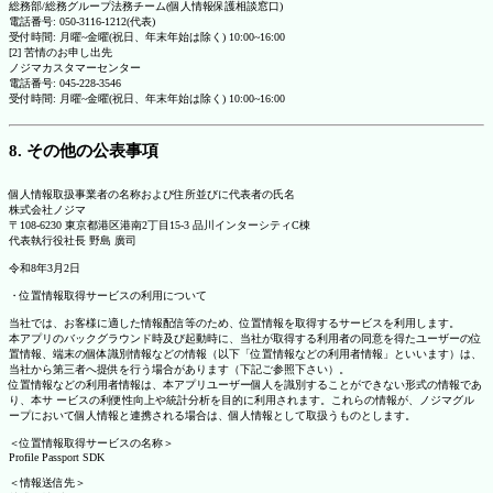
総務部/総務グループ法務チーム(個人情報保護相談窓口)
電話番号: 050-3116-1212(代表)
受付時間: 月曜~金曜(祝日、年末年始は除く) 10:00~16:00
[2] 苦情のお申し出先
ノジマカスタマーセンター
電話番号: 045-228-3546
受付時間: 月曜~金曜(祝日、年末年始は除く) 10:00~16:00
8. その他の公表事項
個人情報取扱事業者の名称および住所並びに代表者の氏名
株式会社ノジマ
〒108-6230 東京都港区港南2丁目15-3 品川インターシティC棟
代表執行役社長 野島 廣司
令和8年3月2日
・位置情報取得サービスの利用について
当社では、お客様に適した情報配信等のため、位置情報を取得するサービスを利用します。
本アプリのバックグラウンド時及び起動時に、当社が取得する利用者の同意を得たユーザーの位
置情報、端末の個体識別情報などの情報（以下「位置情報などの利用者情報」といいます）は、
当社から第三者へ提供を行う場合があります（下記ご参照下さい）。
位置情報などの利用者情報は、本アプリユーザー個人を識別することができない形式の情報であ
り、本サ ービスの利便性向上や統計分析を目的に利用されます。これらの情報が、ノジマグル
ープにおいて個人情報と連携される場合は、個人情報として取扱うものとします。
＜位置情報取得サービスの名称＞
Profile Passport SDK
＜情報送信先＞