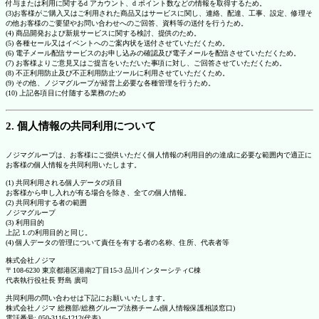
付与または利用に関するd アカウント、d ポイント数などの情報を取得するため。
(3)お客様がご購入又はご利用された商品又はサービスに関し、連絡、配達、工事、設定、修理そ
の他お客様のご要望やお問い合わせへのご回答、資料等の送付を行うため。
(4) 商品開発および新規サービスに関する検討、提供のため。
(5) 各種セール又はイベントへのご案内状を送付させていただくため。
(6) 電子メール配信サービスのお申し込みの確認及び電子メールを配信させていただくため。
(7) お客様よりご意見又はご提言をいただいた事項に対し、ご回答させていただくため。
(8) 不正利用防止及び不正利用防止ツールに利用させていただくため。
(9) その他、ノジマグループが経営上必要な各種管理を行うため。
(10) 上記各項目に付随する業務のため
2. 個人情報の共同利用について
ノジマグループは、お客様にご提供いただく個人情報の利用目的の達成に必要な範囲内で適正に
お客様の個人情報を共同利用いたします。
(1) 共同利用される個人データの項目
お客様から申し入れが有る場合を除き、全ての個人情報。
(2) 共同利用する者の範囲
ノジマグループ
(3) 利用目的
上記 1.の利用目的と同じ。
(4) 個人データの管理について責任を有する者の名称、住所、代表者等
株式会社ノジマ
〒108-6230 東京都港区港南2丁目15-3 品川インターシティC棟
代表執行役社長 野島 廣司
共同利用の問い合わせは下記にお願いいたします。
株式会社ノジマ 総務部/総務グループ法務チーム(個人情報保護相談窓口)
電話番号: 050-3116-1212(代表)