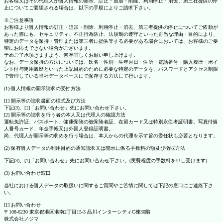
お客様又はその代理人が個人情報の開示、訂正・追加・削除、利用停止・消去、第三社提供の停
止についてご要望される場合は、以下の手順によりご請求下さい。
※ご注意事項
お客様より個人情報の訂正・追加・削除、利用停止・消去、第三者提供の停止についてご依頼が
あった際にも、セキュリティ、不正行為防止、法規制の遵守といった正当な理由・目的により、
特定のデータを保持・管理または第三者に提供等する必要がある場合においては、お客様のご要
望にお応えできない場合がございます。
予めご了承頂きますよう、何卒宜しくお願い申し上げます。
なお、データ保持の方法については、氏名・性別・生年月日・住所・電話番号・購入履歴・ポイ
ント付与使用履歴といった上記目的のために必要な特定のデータを、パスワードとアクセス制限
で管理している当社データベースにて保存する方法にて行います。
(1) 個人情報の開示請求の受付方法
[1] 開示等の請求書面の様式及び方法
下記(3)、[1]「お問い合わせ」先にお問い合わせ下さい。
[2] 開示等の請求を行う者の本人又は代理人の確認方法
運転免許証、パスポート、健康保険の被保険者証、在留カード又は特別永住者証明書、写真付個
人番号カード、年金手帳又は外国人登録証明書。
尚、代理人が開示等の求めを行う場合は、本人からの代理を示す旨の委任状も必要となります。
(2) 保有個人データの利用目的の通知請求又は開示に係る手数料の額及び徴収方法
下記(3)、[1]「お問い合わせ」先にお問い合わせ下さい。(実費程度の手数料を申し受けます)
(3) お問い合わせ窓口
当社における個人データの取扱いに関するご質問やご苦情に関しては下記の窓口にご連絡下さ
い。
[1] お問い合わせ
〒108-6230 東京都港区港南2丁目15-3 品川インターシティC棟30階
株式会社ノジマ