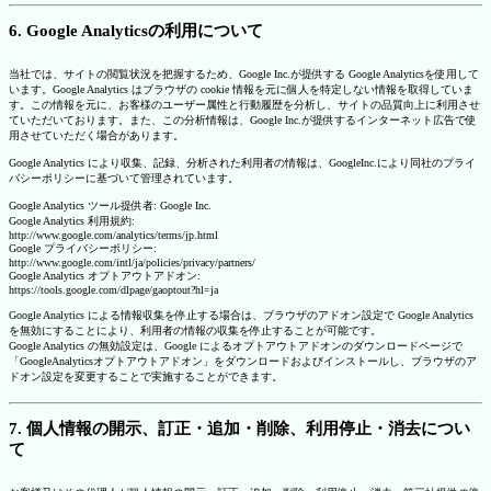
6. Google Analyticsの利用について
当社では、サイトの閲覧状況を把握するため、Google Inc.が提供する Google Analyticsを使用して
います。Google Analytics はブラウザの cookie 情報を元に個人を特定しない情報を取得していま
す。この情報を元に、お客様のユーザー属性と行動履歴を分析し、サイトの品質向上に利用させ
ていただいております。また、この分析情報は、Google Inc.が提供するインターネット広告で使
用させていただく場合があります。
Google Analytics により収集、記録、分析された利用者の情報は、GoogleInc.により同社のプライ
バシーポリシーに基づいて管理されています。
Google Analytics ツール提供者: Google Inc.
Google Analytics 利用規約:
http://www.google.com/analytics/terms/jp.html
Google プライバシーポリシー:
http://www.google.com/intl/ja/policies/privacy/partners/
Google Analytics オプトアウトアドオン:
https://tools.google.com/dlpage/gaoptout?hl=ja
Google Analytics による情報収集を停止する場合は、ブラウザのアドオン設定で Google Analytics
を無効にすることにより、利用者の情報の収集を停止することが可能です。
Google Analytics の無効設定は、Google によるオプトアウトアドオンのダウンロードページで
「GoogleAnalyticsオプトアウトアドオン」をダウンロードおよびインストールし、ブラウザのア
ドオン設定を変更することで実施することができます。
7. 個人情報の開示、訂正・追加・削除、利用停止・消去につい
て