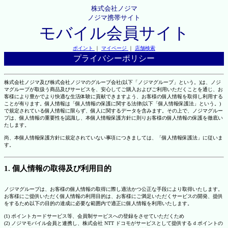
株式会社ノジマ
ノジマ携帯サイト
モバイル会員サイト
ポイント
｜
マイページ
｜
店舗検索
プライバシーポリシー
株式会社ノジマ及び株式会社ノジマのグループ会社(以下「ノジマグループ」という。)は、ノジ
マグループが取扱う商品及びサービスを、安心してご購入およびご利用いただくことを通じ、お
客様により豊かでより快適な生活体験に貢献できますよう、お客様の個人情報を取得し利用する
ことが有ります。個人情報は「個人情報の保護に関する法律(以下「個人情報保護法」という。)
で規定されている個人情報に限らず、個人に関するデータを含みます。その上で、ノジマグルー
プは、個人情報の重要性を認識し、本個人情報保護方針に則りお客様の個人情報の保護を徹底い
たします。
尚、本個人情報保護方針に規定されていない事項につきましては、「個人情報保護法」に従いま
す。
1. 個人情報の取得及び利用目的
ノジマグループは、お客様の個人情報の取得に際し適法かつ公正な手段により取得いたします。
お客様にご提供いただく個人情報の利用目的は、お客様にご満足いただくサービスの開発、提供
をするため以下の目的の達成に必要な範囲内で適正に個人情報を利用いたします。
(1) ポイントカードサービス等、会員制サービスへの登録をさせていただくため
(2) ノジマモバイル会員と連携し、株式会社 NTT ドコモがサービスとして提供する d ポイントの