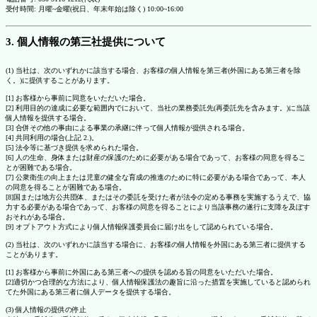
受付時間: 月曜~金曜(祝日、年末年始は除く) 10:00~16:00
3. 個人情報の第三社提供について
(1) 当社は、次のいずれかに該当する場合、お客様の個人情報を第三者(外国にある第三者を除
く。)に提供することがあります。
[1] お客様から事前に同意をいただいた場合。
[2] 利用目的の達成に必要な範囲内でにおいて、当社の業務委託先(再委託先を含みます。)に当該
個人情報を提供する場合。
[3] 合併その他の事由による事業の承継に伴って個人情報が提供される場合。
[4] 共同利用の場合(上記 2.)。
[5] 法令等に基づき提供を求められた場合。
[6] 人の生命、身体または財産の保護のために必要がある場合であって、お客様の同意を得るこ
とが困難である場合。
[7] 公衆衛生の向上または児童の健全な育成の推進のために特に必要がある場合であって、本人
の同意を得ることが困難である場合。
[8]国または地方公共団体、またはその委託を受けた者が法令の定める事務を実施するうえで、協
力する必要がある場合であって、お客様の同意を得ることにより当該事務の遂行に支障を及ぼす
おそれがある場合。
[9] オプトアウト方式により個人情報保護委員会に届け出をして認められている場合。
(2) 当社は、次のいずれかに該当する場合に、お客様の個人情報を外国にある第三者に提供する
ことがあります。
[1] お客様から事前に外国にある第三者への提供を認める旨の同意をいただいた場合。
[2]適切かつ合理的な方法により、個人情報保護法の趣旨に沿った措置を実施していると認められ
てた外国にある第三者に個人データを提供する場合。
(3) 個人情報の提供の停止