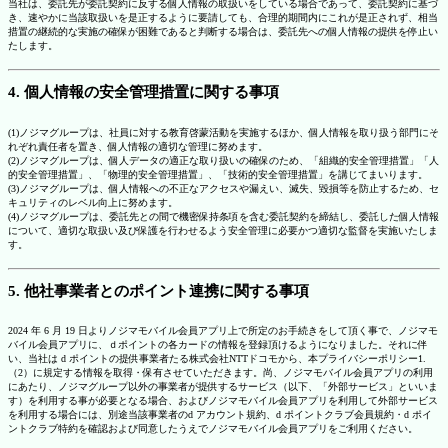
当社は、委託先が委託契約に反する個人情報の取扱いをしている場合であって、委託契約に基づ
き、速やかに当該取扱いを是正するように要請しても、合理的期間内にこれが是正されず、相当
措置の継続的な実施の確保が困難であると判断する場合は、委託先への個人情報の提供を停止い
たします。
4. 個人情報の安全管理措置に関する事項
(1)ノジマグループは、社員に対する教育啓蒙活動を実施するほか、個人情報を取り扱う部門にそ
れぞれ責任者を置き、個人情報の適切な管理に努めます。
(2)ノジマグループは、個人データの適正な取り扱いの確保のため、「組織的安全管理措置」「人
的安全管理措置」、「物理的安全管理措置」、「技術的安全管理措置」を講じてまいります。
(3)ノジマグループは、個人情報への不正なアクセスや漏えい、滅失、毀損等を防止するため、セ
キュリティのレベル向上に努めます。
(4)ノジマグループは、委託先との間で機密保持条項を含む委託契約を締結し、委託した個人情報
について、適切な取扱い及び保護を行わせるよう安全管理に必要かつ適切な監督を実施いたしま
す。
5. 他社事業者とのポイント連携に関する事項
2024 年 6 月 19 日よりノジマモバイル会員アプリ上で所定のお手続きをして頂く事で、ノジマモ
バイル会員アプリに、ｄポイントの各カードの情報を登録頂けるようになりました。それに伴
い、当社は d ポイントの提供事業者たる株式会社NTTドコモから、本プライバシーポリシー1.
（2）に規定する情報を取得・保有させていただきます。尚、ノジマモバイル会員アプリの利用
にあたり、ノジマグループ以外の事業者が提供するサービス（以下、「外部サービス」といいま
す）を利用する事が必要となる場合、およびノジマモバイル会員アプリを利用して外部サービス
を利用する場合には、別途当該事業者のd アカウント規約、d ポイントクラブ会員規約・d ポイ
ントクラブ特約を確認および同意したうえでノジマモバイル会員アプリをご利用ください。