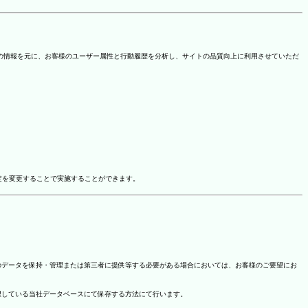
を取得しています。この情報を元に、お客様のユーザー属性と行動履歴を分析し、サイトの品質向上に利用させていただ
ドオン設定を変更することで実施することができます。
のデータを保持・管理または第三者に提供等する必要がある場合においては、お客様のご要望にお
理している当社データベースにて保存する方法にて行います。