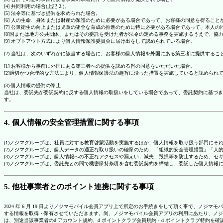
[4] 共同利用の場合(上記 2.)。
[5] 法令等に基づき提供を求められた場合。
[6] 人の生命、身体または財産の保護のために必要がある場合であって、お客様の同意を得ること
[7] 公衆衛生の向上または児童の健全な育成の推進のために特に必要がある場合であって、本人
[8]国または地方公共団体、またはその委託を受けた者が法令の定める事務を実施するうえで、
[9] オプトアウト方式により個人情報保護委員会に届け出をして認められている場合。
(2) 当社は、次のいずれかに該当する場合に、お客様の個人情報を外国にある第三者に提供するこ
[1] お客様から事前に外国にある第三者への提供を認める旨の同意をいただいた場合。
[2]適切かつ合理的な方法により、個人情報保護法の趣旨に沿った措置を実施していると認められ
(3) 個人情報の提供の停止
当社は、委託先が委託契約に反する個人情報の取扱いをしている場合であって、委託契約に基づき
す。
4. 個人情報の安全管理措置に関する事項
(1)ノジマグループは、社員に対する教育啓蒙活動を実施するほか、個人情報を取り扱う部門にそ
(2)ノジマグループは、個人データの適正な取り扱いの確保のため、「組織的安全管理措置」「
(3)ノジマグループは、個人情報への不正なアクセスや漏えい、滅失、毀損等を防止するため、セ
(4)ノジマグループは、委託先との間で機密保持条項を含む委託契約を締結し、委託した個人情
5. 他社事業者とのポイント連携に関する事項
2024 年 6 月 19 日よりノジマモバイル会員アプリ上で所定のお手続きをして頂く事で、ノ
する情報を取得・保有させていただきます。尚、ノジマモバイル会員アプリの利用にあたり、ノジ
は、別途当該事業者のd アカウント規約、d ポイントクラブ会員規約・d ポイントクラブ特約を