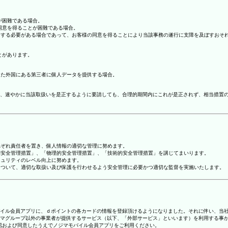
が困難である場合。
の同意を得ることが困難である場合。
協力する必要がある場合であって、お客様の同意を得ることにより当該事務の遂行に支障を及ぼすおそ
とがあります。
てた外国にある第三者に個人データを提供する場合。
、速やかに当該取扱いを是正するように要請しても、合理的期間内にこれが是正されず、相当措置
れぞれ責任者を置き、個人情報の適切な管理に努めます。
人的安全管理措置」、「物理的安全管理措置」、「技術的安全管理措置」を講じてまいります。
キュリティのレベル向上に努めます。
報について、適切な取扱い及び保護を行わせるよう安全管理に必要かつ適切な監督を実施いたします。
ジマモバイル会員アプリに、ｄポイントの各カードの情報を登録頂けるようになりました。それに伴い、当社
マグループ以外の事業者が提供するサービス（以下、「外部サービス」といいます）を利用する事
確認および同意したうえでノジマモバイル会員アプリをご利用ください。