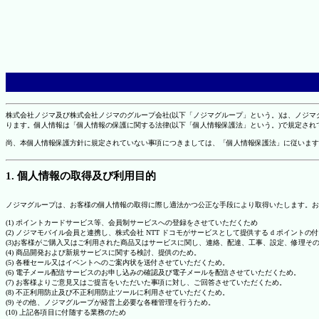
株式会社ノジマ及び株式会社ノジマのグループ会社(以下「ノジマグループ」という。)は、ノジ
ります。個人情報は「個人情報の保護に関する法律(以下「個人情報保護法」という。)で規定さ
尚、本個人情報保護方針に規定されていない事項につきましては、「個人情報保護法」に従います
1. 個人情報の取得及び利用目的
ノジマグループは、お客様の個人情報の取得に際し適法かつ公正な手段により取得いたします。お
(1) ポイントカードサービス等、会員制サービスへの登録をさせていただくため
(2) ノジマモバイル会員と連携し、株式会社 NTT ドコモがサービスとして提供する d ポイント
(3)お客様がご購入又はご利用された商品又はサービスに関し、連絡、配達、工事、設定、修理そ
(4) 商品開発および新規サービスに関する検討、提供のため。
(5) 各種セール又はイベントへのご案内状を送付させていただくため。
(6) 電子メール配信サービスのお申し込みの確認及び電子メールを配信させていただくため。
(7) お客様よりご意見又はご提言をいただいた事項に対し、ご回答させていただくため。
(8) 不正利用防止及び不正利用防止ツールに利用させていただくため。
(9) その他、ノジマグループが経営上必要な各種管理を行うため。
(10) 上記各項目に付随する業務のため