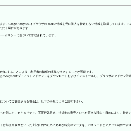
を使用しています。Google Analytics はブラウザの cookie 情報を元に個人を特定しない情報
いただく場合があります。
のプライバシーポリシーに基づいて管理されています。
alyticsを無効にすることにより、利用者の情報の収集を停止することが可能です。
ージで「GoogleAnalyticsオプトアウトアドオン」をダウンロードおよびインストールし、ブラウザのア
についてご要望される場合は、以下の手順によりご請求下さい。
った際にも、セキュリティ、不正行為防止、法規制の遵守といった正当な理由・目的により、特定
ト付与使用履歴といった上記目的のために必要な特定のデータを、パスワードとアクセス制限で管