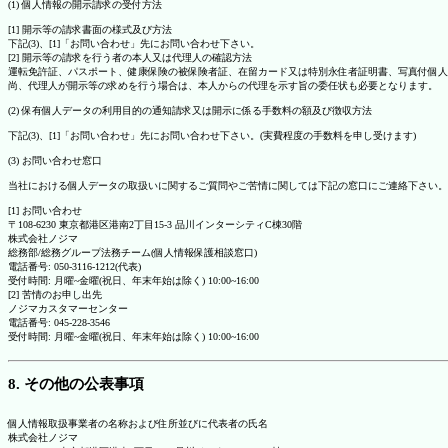
(1) 個人情報の開示請求の受付方法
[1] 開示等の請求書面の様式及び方法
下記(3)、[1]「お問い合わせ」先にお問い合わせ下さい。
[2] 開示等の請求を行う者の本人又は代理人の確認方法
運転免許証、パスポート、健康保険の被保険者証、在留カード又は特別永住者証明書、写真付個人
尚、代理人が開示等の求めを行う場合は、本人からの代理を示す旨の委任状も必要となります。
(2) 保有個人データの利用目的の通知請求又は開示に係る手数料の額及び徴収方法
下記(3)、[1]「お問い合わせ」先にお問い合わせ下さい。(実費程度の手数料を申し受けます)
(3) お問い合わせ窓口
当社における個人データの取扱いに関するご質問やご苦情に関しては下記の窓口にご連絡下さい。
[1] お問い合わせ
〒108-6230 東京都港区港南2丁目15-3 品川インターシティC棟30階
株式会社ノジマ
総務部/総務グループ法務チーム(個人情報保護相談窓口)
電話番号: 050-3116-1212(代表)
受付時間: 月曜~金曜(祝日、年末年始は除く) 10:00~16:00
[2] 苦情のお申し出先
ノジマカスタマーセンター
電話番号: 045-228-3546
受付時間: 月曜~金曜(祝日、年末年始は除く) 10:00~16:00
8. その他の公表事項
個人情報取扱事業者の名称および住所並びに代表者の氏名
株式会社ノジマ