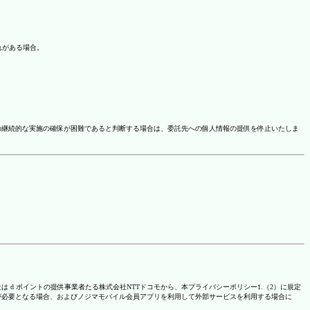
れがある場合。
の継続的な実施の確保が困難であると判断する場合は、委託先への個人情報の提供を停止いたしま
は d ポイントの提供事業者たる株式会社NTTドコモから、本プライバシーポリシー1.（2）に規定
が必要となる場合、およびノジマモバイル会員アプリを利用して外部サービスを利用する場合に