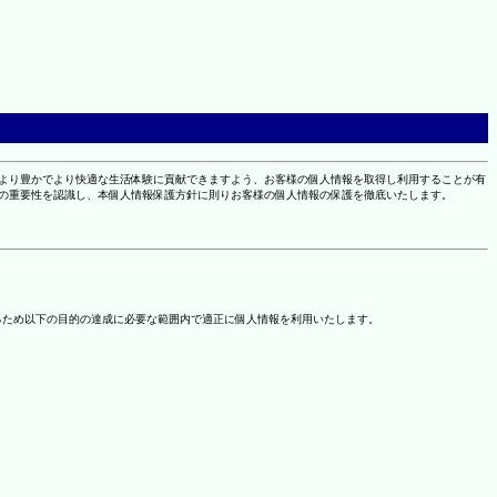
により豊かでより快適な生活体験に貢献できますよう、お客様の個人情報を取得し利用することが有
報の重要性を認識し、本個人情報保護方針に則りお客様の個人情報の保護を徹底いたします。
るため以下の目的の達成に必要な範囲内で適正に個人情報を利用いたします。