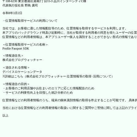
〒108-6230 東京都港区港南2丁目15-3 品川インターシティC棟
代表執行役社長 野島 廣司
令和8年3月2日
・位置情報取得サービスの利用について
当社では、お客様に適した情報配信等のため、位置情報を取得するサービスを利用します。
本アプリのバックグラウンド時及び起動時に、当社が取得する利用者の同意を得たユーザーの位置
位置情報などの利用者情報は、本アプリユーザー個人を識別することができない形式の情報であり
＜位置情報取得サービスの名称＞
Profile Passport SDK
＜情報送信先＞
株式会社ブログウォッチャー
＜送信される情報＞
デバイスロケーションデータ
※詳細はこちら（株式会社ブログウォッチャー 位置情報等の取得･活用について）
＜情報送信の目的＞
・お客様のご利用店舗やお住まいのエリアに応じた情報配信のため
・サービスの利便性向上を目指した統計分析のため
位置情報などの利用者情報のうち、端末の個体識別情報の取得を停止することが可能です。 具体的な設定
当社における位置情報などの利用者情報の取扱いに関するご質問やご苦情に関しては上記のプライ
以上