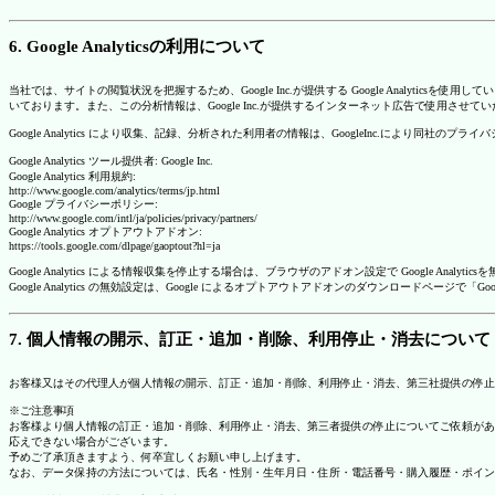
6. Google Analyticsの利用について
当社では、サイトの閲覧状況を把握するため、Google Inc.が提供する Google Analytics
いております。また、この分析情報は、Google Inc.が提供するインターネット広告で使用させて
Google Analytics により収集、記録、分析された利用者の情報は、GoogleInc.により同社
Google Analytics ツール提供者: Google Inc.
Google Analytics 利用規約:
http://www.google.com/analytics/terms/jp.html
Google プライバシーポリシー:
http://www.google.com/intl/ja/policies/privacy/partners/
Google Analytics オプトアウトアドオン:
https://tools.google.com/dlpage/gaoptout?hl=ja
Google Analytics による情報収集を停止する場合は、ブラウザのアドオン設定で Google An
Google Analytics の無効設定は、Google によるオプトアウトアドオンのダウンロードペ
7. 個人情報の開示、訂正・追加・削除、利用停止・消去について
お客様又はその代理人が個人情報の開示、訂正・追加・削除、利用停止・消去、第三社提供の停止
※ご注意事項
お客様より個人情報の訂正・追加・削除、利用停止・消去、第三者提供の停止についてご依頼があ
応えできない場合がございます。
予めご了承頂きますよう、何卒宜しくお願い申し上げます。
なお、データ保持の方法については、氏名・性別・生年月日・住所・電話番号・購入履歴・ポイン