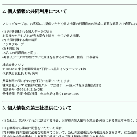
2. 個人情報の共同利用について
ノジマグループは、お客様にご提供いただく個人情報の利用目的の達成に必要な範囲内で適正にお
(1) 共同利用される個人データの項目
お客様から申し入れが有る場合を除き、全ての個人情報。
(2) 共同利用する者の範囲
ノジマグループ
(3) 利用目的
上記 1.の利用目的と同じ。
(4) 個人データの管理について責任を有する者の名称、住所、代表者等
株式会社ノジマ
〒108-6230 東京都港区港南2丁目15-3 品川インターシティC棟
代表執行役社長 野島 廣司
共同利用の問い合わせは下記にお願いいたします。
株式会社ノジマ 総務部/総務グループ法務チーム(個人情報保護相談窓口)
電話番号: 050-3116-1212(代表)
受付時間: 月曜~金曜(祝日、年末年始は除く) 10:00~16:00
3. 個人情報の第三社提供について
(1) 当社は、次のいずれかに該当する場合、お客様の個人情報を第三者(外国にある第三者を除く。
[1] お客様から事前に同意をいただいた場合。
[2] 利用目的の達成に必要な範囲内でにおいて、当社の業務委託先(再委託先を含みます。)に当該
[3] 合併その他の事由による事業の承継に伴って個人情報が提供される場合。