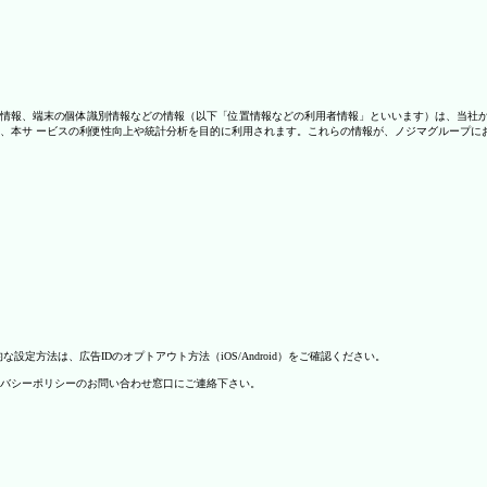
情報、端末の個体識別情報などの情報（以下「位置情報などの利用者情報」といいます）は、当社
、本サ ービスの利便性向上や統計分析を目的に利用されます。これらの情報が、ノジマグループに
方法は、広告IDのオプトアウト方法（iOS/Android）をご確認ください。
バシーポリシーのお問い合わせ窓口にご連絡下さい。