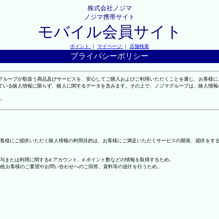
株式会社ノジマ
ノジマ携帯サイト
モバイル会員サイト
ポイント
｜
マイページ
｜
店舗検索
プライバシーポリシー
マグループが取扱う商品及びサービスを、安心してご購入およびご利用いただくことを通じ、お客様
れている個人情報に限らず、個人に関するデータを含みます。その上で、ノジマグループは、個人情
。
客様にご提供いただく個人情報の利用目的は、お客様にご満足いただくサービスの開発、提供をす
の付与または利用に関するd アカウント、d ポイント数などの情報を取得するため。
の他お客様のご要望やお問い合わせへのご回答、資料等の送付を行うため。