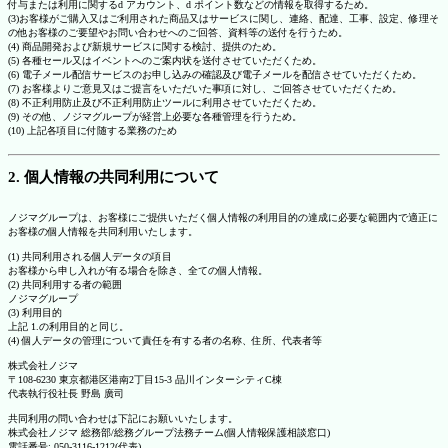
付与または利用に関するd アカウント、d ポイント数などの情報を取得するため。
(3)お客様がご購入又はご利用された商品又はサービスに関し、連絡、配達、工事、設定、修理そ
の他お客様のご要望やお問い合わせへのご回答、資料等の送付を行うため。
(4) 商品開発および新規サービスに関する検討、提供のため。
(5) 各種セール又はイベントへのご案内状を送付させていただくため。
(6) 電子メール配信サービスのお申し込みの確認及び電子メールを配信させていただくため。
(7) お客様よりご意見又はご提言をいただいた事項に対し、ご回答させていただくため。
(8) 不正利用防止及び不正利用防止ツールに利用させていただくため。
(9) その他、ノジマグループが経営上必要な各種管理を行うため。
(10) 上記各項目に付随する業務のため
2. 個人情報の共同利用について
ノジマグループは、お客様にご提供いただく個人情報の利用目的の達成に必要な範囲内で適正に
お客様の個人情報を共同利用いたします。
(1) 共同利用される個人データの項目
お客様から申し入れが有る場合を除き、全ての個人情報。
(2) 共同利用する者の範囲
ノジマグループ
(3) 利用目的
上記 1.の利用目的と同じ。
(4) 個人データの管理について責任を有する者の名称、住所、代表者等
株式会社ノジマ
〒108-6230 東京都港区港南2丁目15-3 品川インターシティC棟
代表執行役社長 野島 廣司
共同利用の問い合わせは下記にお願いいたします。
株式会社ノジマ 総務部/総務グループ法務チーム(個人情報保護相談窓口)
電話番号: 050-3116-1212(代表)