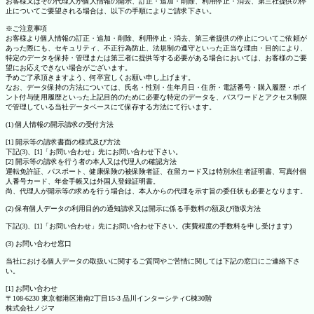
お客様又はその代理人が個人情報の開示、訂正・追加・削除、利用停止・消去、第三社提供の停
止についてご要望される場合は、以下の手順によりご請求下さい。
※ご注意事項
お客様より個人情報の訂正・追加・削除、利用停止・消去、第三者提供の停止についてご依頼が
あった際にも、セキュリティ、不正行為防止、法規制の遵守といった正当な理由・目的により、
特定のデータを保持・管理または第三者に提供等する必要がある場合においては、お客様のご要
望にお応えできない場合がございます。
予めご了承頂きますよう、何卒宜しくお願い申し上げます。
なお、データ保持の方法については、氏名・性別・生年月日・住所・電話番号・購入履歴・ポイ
ント付与使用履歴といった上記目的のために必要な特定のデータを、パスワードとアクセス制限
で管理している当社データベースにて保存する方法にて行います。
(1) 個人情報の開示請求の受付方法
[1] 開示等の請求書面の様式及び方法
下記(3)、[1]「お問い合わせ」先にお問い合わせ下さい。
[2] 開示等の請求を行う者の本人又は代理人の確認方法
運転免許証、パスポート、健康保険の被保険者証、在留カード又は特別永住者証明書、写真付個
人番号カード、年金手帳又は外国人登録証明書。
尚、代理人が開示等の求めを行う場合は、本人からの代理を示す旨の委任状も必要となります。
(2) 保有個人データの利用目的の通知請求又は開示に係る手数料の額及び徴収方法
下記(3)、[1]「お問い合わせ」先にお問い合わせ下さい。(実費程度の手数料を申し受けます)
(3) お問い合わせ窓口
当社における個人データの取扱いに関するご質問やご苦情に関しては下記の窓口にご連絡下さ
い。
[1] お問い合わせ
〒108-6230 東京都港区港南2丁目15-3 品川インターシティC棟30階
株式会社ノジマ