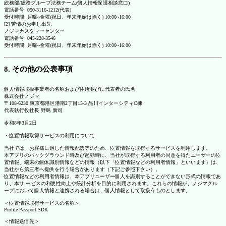
総務部/総務グループ法務チーム(個人情報保護相談窓口)
電話番号: 050-3116-1212(代表)
受付時間: 月曜~金曜(祝日、年末年始は除く) 10:00~16:00
[2] 苦情のお申し出先
ノジマカスタマーセンター
電話番号: 045-228-3546
受付時間: 月曜~金曜(祝日、年末年始は除く) 10:00~16:00
8. その他の公表事項
個人情報取扱事業者の名称および住所並びに代表者の氏名
株式会社ノジマ
〒108-6230 東京都港区港南2丁目15-3 品川インターシティC棟
代表執行役社長 野島 廣司
令和8年3月2日
・位置情報取得サービスの利用について
当社では、お客様に適した情報配信等のため、位置情報を取得するサービスを利用します。
本アプリのバックグラウンド時及び起動時に、当社が取得する利用者の同意を得たユーザーの位
置情報、端末の個体識別情報などの情報（以下「位置情報などの利用者情報」といいます）は、
当社から第三者へ提供を行う場合があります（下記ご参照下さい）。
位置情報などの利用者情報は、本アプリユーザー個人を識別することができない形式の情報であ
り、本サ ービスの利便性向上や統計分析を目的に利用されます。これらの情報が、ノジマグル
ープにおいて個人情報と連携される場合は、個人情報として取扱うものとします。
＜位置情報取得サービスの名称＞
Profile Passport SDK
＜情報送信先＞