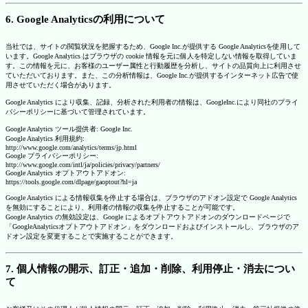
6. Google Analyticsの利用について
当社では、サイトの閲覧状況を把握するため、Google Inc.が提供する Google Analyticsを使用して
います。Google Analytics はブラウザの cookie 情報を元に個人を特定しない情報を取得していま
す。この情報を元に、お客様のユーザー属性と行動履歴を分析し、サイトの品質向上に利用させ
ていただいております。また、この分析情報は、Google Inc.が提供するインターネット広告で使
用させていただく場合があります。
Google Analytics により収集、記録、分析された利用者の情報は、GoogleInc.により同社のプライ
バシーポリシーに基づいて管理されています。
Google Analytics ツール提供者: Google Inc.
Google Analytics 利用規約:
http://www.google.com/analytics/terms/jp.html
Google プライバシーポリシー:
http://www.google.com/intl/ja/policies/privacy/partners/
Google Analytics オプトアウトアドオン:
https://tools.google.com/dlpage/gaoptout?hl=ja
Google Analytics による情報収集を停止する場合は、ブラウザのアドオン設定で Google Analytics
を無効にすることにより、利用者の情報の収集を停止することが可能です。
Google Analytics の無効設定は、Google によるオプトアウトアドオンのダウンロードページで
「GoogleAnalyticsオプトアウトアドオン」をダウンロードおよびインストールし、ブラウザのア
ドオン設定を変更することで実施することができます。
7. 個人情報の開示、訂正・追加・削除、利用停止・消去につい
て