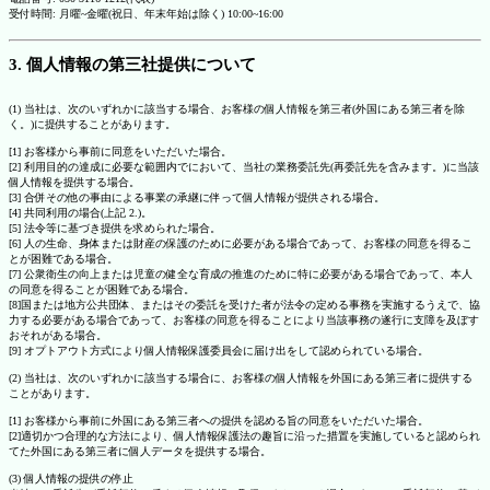
受付時間: 月曜~金曜(祝日、年末年始は除く) 10:00~16:00
3. 個人情報の第三社提供について
(1) 当社は、次のいずれかに該当する場合、お客様の個人情報を第三者(外国にある第三者を除
く。)に提供することがあります。
[1] お客様から事前に同意をいただいた場合。
[2] 利用目的の達成に必要な範囲内でにおいて、当社の業務委託先(再委託先を含みます。)に当該
個人情報を提供する場合。
[3] 合併その他の事由による事業の承継に伴って個人情報が提供される場合。
[4] 共同利用の場合(上記 2.)。
[5] 法令等に基づき提供を求められた場合。
[6] 人の生命、身体または財産の保護のために必要がある場合であって、お客様の同意を得るこ
とが困難である場合。
[7] 公衆衛生の向上または児童の健全な育成の推進のために特に必要がある場合であって、本人
の同意を得ることが困難である場合。
[8]国または地方公共団体、またはその委託を受けた者が法令の定める事務を実施するうえで、協
力する必要がある場合であって、お客様の同意を得ることにより当該事務の遂行に支障を及ぼす
おそれがある場合。
[9] オプトアウト方式により個人情報保護委員会に届け出をして認められている場合。
(2) 当社は、次のいずれかに該当する場合に、お客様の個人情報を外国にある第三者に提供する
ことがあります。
[1] お客様から事前に外国にある第三者への提供を認める旨の同意をいただいた場合。
[2]適切かつ合理的な方法により、個人情報保護法の趣旨に沿った措置を実施していると認められ
てた外国にある第三者に個人データを提供する場合。
(3) 個人情報の提供の停止