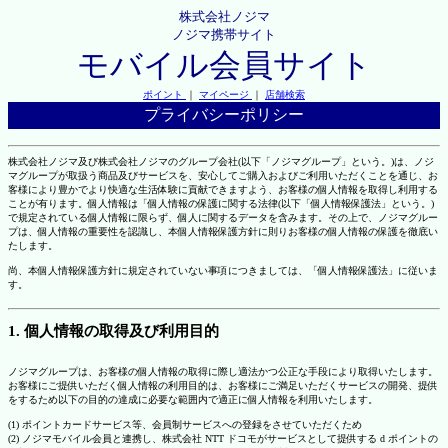
株式会社ノジマ
ノジマ携帯サイト
モバイル会員サイト
ポイント
｜
マイページ
｜
店舗検索
プライバシーポリシー
株式会社ノジマ及び株式会社ノジマのグループ会社(以下「ノジマグループ」という。)は、ノジ
マグループが取扱う商品及びサービスを、安心してご購入およびご利用いただくことを通じ、お
客様により豊かでより快適な生活体験に貢献できますよう、お客様の個人情報を取得し利用する
ことが有ります。個人情報は「個人情報の保護に関する法律(以下「個人情報保護法」という。)
で規定されている個人情報に限らず、個人に関するデータを含みます。その上で、ノジマグルー
プは、個人情報の重要性を認識し、本個人情報保護方針に則りお客様の個人情報の保護を徹底い
たします。
尚、本個人情報保護方針に規定されていない事項につきましては、「個人情報保護法」に従いま
す。
1. 個人情報の取得及び利用目的
ノジマグループは、お客様の個人情報の取得に際し適法かつ公正な手段により取得いたします。
お客様にご提供いただく個人情報の利用目的は、お客様にご満足いただくサービスの開発、提供
をするため以下の目的の達成に必要な範囲内で適正に個人情報を利用いたします。
(1) ポイントカードサービス等、会員制サービスへの登録をさせていただくため
(2) ノジマモバイル会員と連携し、株式会社 NTT ドコモがサービスとして提供する d ポイントの