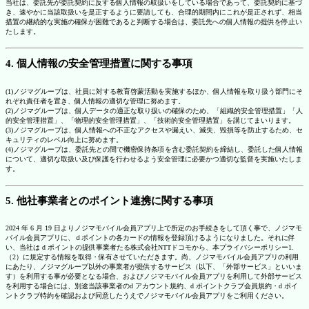
当社は、委託先が委託契約に反する個人情報の取扱いをしている場合であって、委託契約に基づ
き、速やかに当該取扱いを是正するように要請しても、合理的期間内にこれが是正されず、相当
措置の継続的な実施の確保が困難であると判断する場合は、委託先への個人情報の提供を停止い
たします。
4. 個人情報の安全管理措置に関する事項
(1)ノジマグループは、社員に対する教育啓蒙活動を実施するほか、個人情報を取り扱う部門にそ
れぞれ責任者を置き、個人情報の適切な管理に努めます。
(2)ノジマグループは、個人データの適正な取り扱いの確保のため、「組織的安全管理措置」「人
的安全管理措置」、「物理的安全管理措置」、「技術的安全管理措置」を講じてまいります。
(3)ノジマグループは、個人情報への不正なアクセスや漏えい、滅失、毀損等を防止するため、セ
キュリティのレベル向上に努めます。
(4)ノジマグループは、委託先との間で機密保持条項を含む委託契約を締結し、委託した個人情報
について、適切な取扱い及び保護を行わせるよう安全管理に必要かつ適切な監督を実施いたしま
す。
5. 他社事業者とのポイント連携に関する事項
2024 年 6 月 19 日よりノジマモバイル会員アプリ上で所定のお手続きをして頂く事で、ノジマモ
バイル会員アプリに、ｄポイントの各カードの情報を登録頂けるようになりました。それに伴
い、当社は d ポイントの提供事業者たる株式会社NTTドコモから、本プライバシーポリシー1.
（2）に規定する情報を取得・保有させていただきます。尚、ノジマモバイル会員アプリの利用
にあたり、ノジマグループ以外の事業者が提供するサービス（以下、「外部サービス」といいま
す）を利用する事が必要となる場合、およびノジマモバイル会員アプリを利用して外部サービス
を利用する場合には、別途当該事業者のd アカウント規約、d ポイントクラブ会員規約・d ポイ
ントクラブ特約を確認および同意したうえでノジマモバイル会員アプリをご利用ください。