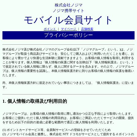
株式会社ノジマ
ノジマ携帯サイト
モバイル会員サイト
ポイント
｜
マイページ
｜
店舗検索
プライバシーポリシー
株式会社ノジマ及び株式会社ノジマのグループ会社(以下「ノジマグループ」という。)は、ノジ
マグループが取扱う商品及びサービスを、安心してご購入およびご利用いただくことを通じ、お
客様により豊かでより快適な生活体験に貢献できますよう、お客様の個人情報を取得し利用する
ことが有ります。個人情報は「個人情報の保護に関する法律(以下「個人情報保護法」という。)
で規定されている個人情報に限らず、個人に関するデータを含みます。その上で、ノジマグルー
プは、個人情報の重要性を認識し、本個人情報保護方針に則りお客様の個人情報の保護を徹底い
たします。
尚、本個人情報保護方針に規定されていない事項につきましては、「個人情報保護法」に従いま
す。
1. 個人情報の取得及び利用目的
ノジマグループは、お客様の個人情報の取得に際し適法かつ公正な手段により取得いたします。
お客様にご提供いただく個人情報の利用目的は、お客様にご満足いただくサービスの開発、提供
をするため以下の目的の達成に必要な範囲内で適正に個人情報を利用いたします。
(1) ポイントカードサービス等、会員制サービスへの登録をさせていただくため
(2) ノジマモバイル会員と連携し、株式会社 NTT ドコモがサービスとして提供する d ポイントの