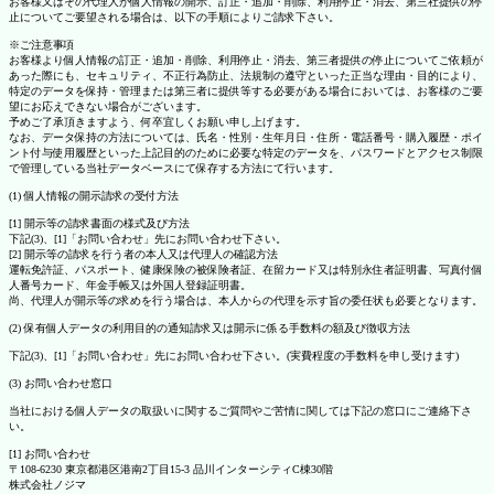
お客様又はその代理人が個人情報の開示、訂正・追加・削除、利用停止・消去、第三社提供の停
止についてご要望される場合は、以下の手順によりご請求下さい。
※ご注意事項
お客様より個人情報の訂正・追加・削除、利用停止・消去、第三者提供の停止についてご依頼が
あった際にも、セキュリティ、不正行為防止、法規制の遵守といった正当な理由・目的により、
特定のデータを保持・管理または第三者に提供等する必要がある場合においては、お客様のご要
望にお応えできない場合がございます。
予めご了承頂きますよう、何卒宜しくお願い申し上げます。
なお、データ保持の方法については、氏名・性別・生年月日・住所・電話番号・購入履歴・ポイ
ント付与使用履歴といった上記目的のために必要な特定のデータを、パスワードとアクセス制限
で管理している当社データベースにて保存する方法にて行います。
(1) 個人情報の開示請求の受付方法
[1] 開示等の請求書面の様式及び方法
下記(3)、[1]「お問い合わせ」先にお問い合わせ下さい。
[2] 開示等の請求を行う者の本人又は代理人の確認方法
運転免許証、パスポート、健康保険の被保険者証、在留カード又は特別永住者証明書、写真付個
人番号カード、年金手帳又は外国人登録証明書。
尚、代理人が開示等の求めを行う場合は、本人からの代理を示す旨の委任状も必要となります。
(2) 保有個人データの利用目的の通知請求又は開示に係る手数料の額及び徴収方法
下記(3)、[1]「お問い合わせ」先にお問い合わせ下さい。(実費程度の手数料を申し受けます)
(3) お問い合わせ窓口
当社における個人データの取扱いに関するご質問やご苦情に関しては下記の窓口にご連絡下さ
い。
[1] お問い合わせ
〒108-6230 東京都港区港南2丁目15-3 品川インターシティC棟30階
株式会社ノジマ