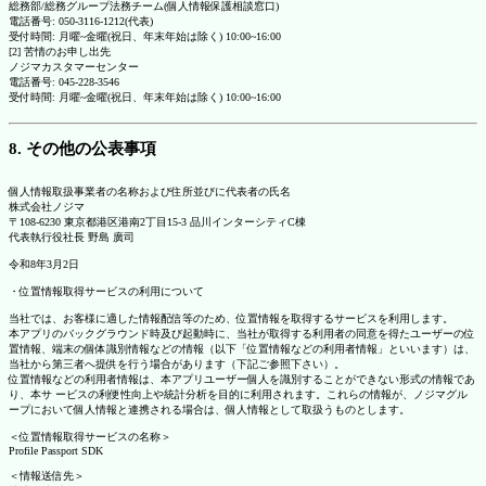
総務部/総務グループ法務チーム(個人情報保護相談窓口)
電話番号: 050-3116-1212(代表)
受付時間: 月曜~金曜(祝日、年末年始は除く) 10:00~16:00
[2] 苦情のお申し出先
ノジマカスタマーセンター
電話番号: 045-228-3546
受付時間: 月曜~金曜(祝日、年末年始は除く) 10:00~16:00
8. その他の公表事項
個人情報取扱事業者の名称および住所並びに代表者の氏名
株式会社ノジマ
〒108-6230 東京都港区港南2丁目15-3 品川インターシティC棟
代表執行役社長 野島 廣司
令和8年3月2日
・位置情報取得サービスの利用について
当社では、お客様に適した情報配信等のため、位置情報を取得するサービスを利用します。
本アプリのバックグラウンド時及び起動時に、当社が取得する利用者の同意を得たユーザーの位
置情報、端末の個体識別情報などの情報（以下「位置情報などの利用者情報」といいます）は、
当社から第三者へ提供を行う場合があります（下記ご参照下さい）。
位置情報などの利用者情報は、本アプリユーザー個人を識別することができない形式の情報であ
り、本サ ービスの利便性向上や統計分析を目的に利用されます。これらの情報が、ノジマグル
ープにおいて個人情報と連携される場合は、個人情報として取扱うものとします。
＜位置情報取得サービスの名称＞
Profile Passport SDK
＜情報送信先＞