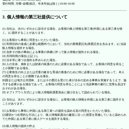
受付時間: 月曜~金曜(祝日、年末年始は除く) 10:00~16:00
3. 個人情報の第三社提供について
(1) 当社は、次のいずれかに該当する場合、お客様の個人情報を第三者(外国にある第三者を除
く。)に提供することがあります。
[1] お客様から事前に同意をいただいた場合。
[2] 利用目的の達成に必要な範囲内でにおいて、当社の業務委託先(再委託先を含みます。)に当該
個人情報を提供する場合。
[3] 合併その他の事由による事業の承継に伴って個人情報が提供される場合。
[4] 共同利用の場合(上記 2.)。
[5] 法令等に基づき提供を求められた場合。
[6] 人の生命、身体または財産の保護のために必要がある場合であって、お客様の同意を得るこ
とが困難である場合。
[7] 公衆衛生の向上または児童の健全な育成の推進のために特に必要がある場合であって、本人
の同意を得ることが困難である場合。
[8]国または地方公共団体、またはその委託を受けた者が法令の定める事務を実施するうえで、協
力する必要がある場合であって、お客様の同意を得ることにより当該事務の遂行に支障を及ぼす
おそれがある場合。
[9] オプトアウト方式により個人情報保護委員会に届け出をして認められている場合。
(2) 当社は、次のいずれかに該当する場合に、お客様の個人情報を外国にある第三者に提供する
ことがあります。
[1] お客様から事前に外国にある第三者への提供を認める旨の同意をいただいた場合。
[2]適切かつ合理的な方法により、個人情報保護法の趣旨に沿った措置を実施していると認められ
てた外国にある第三者に個人データを提供する場合。
(3) 個人情報の提供の停止