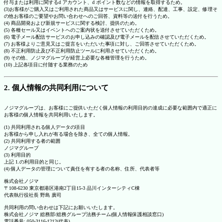
付与または利用に関するd アカウント、d ポイント数などの情報を取得するため。
(3)お客様がご購入又はご利用された商品又はサービスに関し、連絡、配達、工事、設定、修理そ
の他お客様のご要望やお問い合わせへのご回答、資料等の送付を行うため。
(4) 商品開発および新規サービスに関する検討、提供のため。
(5) 各種セール又はイベントへのご案内状を送付させていただくため。
(6) 電子メール配信サービスのお申し込みの確認及び電子メールを配信させていただくため。
(7) お客様よりご意見又はご提言をいただいた事項に対し、ご回答させていただくため。
(8) 不正利用防止及び不正利用防止ツールに利用させていただくため。
(9) その他、ノジマグループが経営上必要な各種管理を行うため。
(10) 上記各項目に付随する業務のため
2. 個人情報の共同利用について
ノジマグループは、お客様にご提供いただく個人情報の利用目的の達成に必要な範囲内で適正に
お客様の個人情報を共同利用いたします。
(1) 共同利用される個人データの項目
お客様から申し入れが有る場合を除き、全ての個人情報。
(2) 共同利用する者の範囲
ノジマグループ
(3) 利用目的
上記 1.の利用目的と同じ。
(4) 個人データの管理について責任を有する者の名称、住所、代表者等
株式会社ノジマ
〒108-6230 東京都港区港南2丁目15-3 品川インターシティC棟
代表執行役社長 野島 廣司
共同利用の問い合わせは下記にお願いいたします。
株式会社ノジマ 総務部/総務グループ法務チーム(個人情報保護相談窓口)
電話番号: 050-3116-1212(代表)