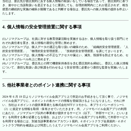
当社は、委託先が委託契約に反する個人情報の取扱いをしている場合であって、委託契約に基づ
き、速やかに当該取扱いを是正するように要請しても、合理的期間内にこれが是正されず、相当
措置の継続的な実施の確保が困難であると判断する場合は、委託先への個人情報の提供を停止い
たします。
4. 個人情報の安全管理措置に関する事項
(1)ノジマグループは、社員に対する教育啓蒙活動を実施するほか、個人情報を取り扱う部門にそ
れぞれ責任者を置き、個人情報の適切な管理に努めます。
(2)ノジマグループは、個人データの適正な取り扱いの確保のため、「組織的安全管理措置」「人
的安全管理措置」、「物理的安全管理措置」、「技術的安全管理措置」を講じてまいります。
(3)ノジマグループは、個人情報への不正なアクセスや漏えい、滅失、毀損等を防止するため、セ
キュリティのレベル向上に努めます。
(4)ノジマグループは、委託先との間で機密保持条項を含む委託契約を締結し、委託した個人情報
について、適切な取扱い及び保護を行わせるよう安全管理に必要かつ適切な監督を実施いたしま
す。
5. 他社事業者とのポイント連携に関する事項
2024 年 6 月 19 日よりノジマモバイル会員アプリ上で所定のお手続きをして頂く事で、ノジマモ
バイル会員アプリに、ｄポイントの各カードの情報を登録頂けるようになりました。それに伴
い、当社は d ポイントの提供事業者たる株式会社NTTドコモから、本プライバシーポリシー1.
（2）に規定する情報を取得・保有させていただきます。尚、ノジマモバイル会員アプリの利用
にあたり、ノジマグループ以外の事業者が提供するサービス（以下、「外部サービス」といいま
す）を利用する事が必要となる場合、およびノジマモバイル会員アプリを利用して外部サービス
を利用する場合には、別途当該事業者のd アカウント規約、d ポイントクラブ会員規約・d ポイ
ントクラブ特約を確認および同意したうえでノジマモバイル会員アプリをご利用ください。