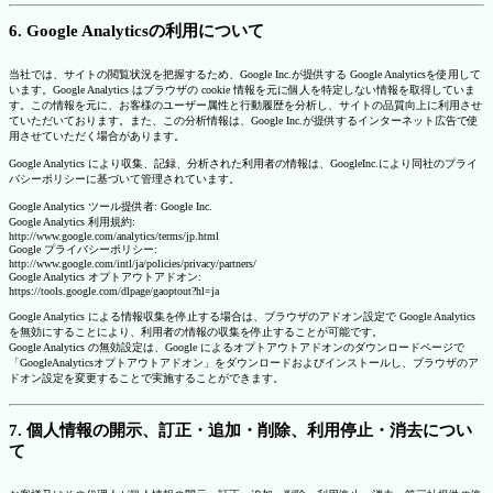
6. Google Analyticsの利用について
当社では、サイトの閲覧状況を把握するため、Google Inc.が提供する Google Analyticsを使用して
います。Google Analytics はブラウザの cookie 情報を元に個人を特定しない情報を取得していま
す。この情報を元に、お客様のユーザー属性と行動履歴を分析し、サイトの品質向上に利用させ
ていただいております。また、この分析情報は、Google Inc.が提供するインターネット広告で使
用させていただく場合があります。
Google Analytics により収集、記録、分析された利用者の情報は、GoogleInc.により同社のプライ
バシーポリシーに基づいて管理されています。
Google Analytics ツール提供者: Google Inc.
Google Analytics 利用規約:
http://www.google.com/analytics/terms/jp.html
Google プライバシーポリシー:
http://www.google.com/intl/ja/policies/privacy/partners/
Google Analytics オプトアウトアドオン:
https://tools.google.com/dlpage/gaoptout?hl=ja
Google Analytics による情報収集を停止する場合は、ブラウザのアドオン設定で Google Analytics
を無効にすることにより、利用者の情報の収集を停止することが可能です。
Google Analytics の無効設定は、Google によるオプトアウトアドオンのダウンロードページで
「GoogleAnalyticsオプトアウトアドオン」をダウンロードおよびインストールし、ブラウザのア
ドオン設定を変更することで実施することができます。
7. 個人情報の開示、訂正・追加・削除、利用停止・消去につい
て