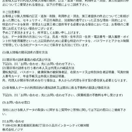
お客様又はその代理人が個人情報の開示、訂正・追加・削除、利用停止・消去、第三社提供の停
止についてご要望される場合は、以下の手順によりご請求下さい。
※ご注意事項
お客様より個人情報の訂正・追加・削除、利用停止・消去、第三者提供の停止についてご依頼が
あった際にも、セキュリティ、不正行為防止、法規制の遵守といった正当な理由・目的により、
特定のデータを保持・管理または第三者に提供等する必要がある場合においては、お客様のご要
望にお応えできない場合がございます。
予めご了承頂きますよう、何卒宜しくお願い申し上げます。
なお、データ保持の方法については、氏名・性別・生年月日・住所・電話番号・購入履歴・ポイ
ント付与使用履歴といった上記目的のために必要な特定のデータを、パスワードとアクセス制限
で管理している当社データベースにて保存する方法にて行います。
(1) 個人情報の開示請求の受付方法
[1] 開示等の請求書面の様式及び方法
下記(3)、[1]「お問い合わせ」先にお問い合わせ下さい。
[2] 開示等の請求を行う者の本人又は代理人の確認方法
運転免許証、パスポート、健康保険の被保険者証、在留カード又は特別永住者証明書、写真付個
人番号カード、年金手帳又は外国人登録証明書。
尚、代理人が開示等の求めを行う場合は、本人からの代理を示す旨の委任状も必要となります。
(2) 保有個人データの利用目的の通知請求又は開示に係る手数料の額及び徴収方法
下記(3)、[1]「お問い合わせ」先にお問い合わせ下さい。(実費程度の手数料を申し受けます)
(3) お問い合わせ窓口
当社における個人データの取扱いに関するご質問やご苦情に関しては下記の窓口にご連絡下さ
い。
[1] お問い合わせ
〒108-6230 東京都港区港南2丁目15-3 品川インターシティC棟30階
株式会社ノジマ