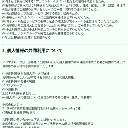
付与または利用に関するd アカウント、d ポイント数などの情報を取得するため。
(3)お客様がご購入又はご利用された商品又はサービスに関し、連絡、配達、工事、設定、修理そ
の他お客様のご要望やお問い合わせへのご回答、資料等の送付を行うため。
(4) 商品開発および新規サービスに関する検討、提供のため。
(5) 各種セール又はイベントへのご案内状を送付させていただくため。
(6) 電子メール配信サービスのお申し込みの確認及び電子メールを配信させていただくため。
(7) お客様よりご意見又はご提言をいただいた事項に対し、ご回答させていただくため。
(8) 不正利用防止及び不正利用防止ツールに利用させていただくため。
(9) その他、ノジマグループが経営上必要な各種管理を行うため。
(10) 上記各項目に付随する業務のため
2. 個人情報の共同利用について
ノジマグループは、お客様にご提供いただく個人情報の利用目的の達成に必要な範囲内で適正に
お客様の個人情報を共同利用いたします。
(1) 共同利用される個人データの項目
お客様から申し入れが有る場合を除き、全ての個人情報。
(2) 共同利用する者の範囲
ノジマグループ
(3) 利用目的
上記 1.の利用目的と同じ。
(4) 個人データの管理について責任を有する者の名称、住所、代表者等
株式会社ノジマ
〒108-6230 東京都港区港南2丁目15-3 品川インターシティC棟
代表執行役社長 野島 廣司
共同利用の問い合わせは下記にお願いいたします。
株式会社ノジマ 総務部/総務グループ法務チーム(個人情報保護相談窓口)
電話番号: 050-3116-1212(代表)