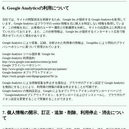
6. Google Analyticsの利用について
当社では、サイトの閲覧状況を把握するため、Google Inc.が提供する Google Analyticsを使用して
います。Google Analytics はブラウザの cookie 情報を元に個人を特定しない情報を取得していま
す。この情報を元に、お客様のユーザー属性と行動履歴を分析し、サイトの品質向上に利用させ
ていただいております。また、この分析情報は、Google Inc.が提供するインターネット広告で使
用させていただく場合があります。
Google Analytics により収集、記録、分析された利用者の情報は、GoogleInc.により同社のプライ
バシーポリシーに基づいて管理されています。
Google Analytics ツール提供者: Google Inc.
Google Analytics 利用規約:
http://www.google.com/analytics/terms/jp.html
Google プライバシーポリシー:
http://www.google.com/intl/ja/policies/privacy/partners/
Google Analytics オプトアウトアドオン:
https://tools.google.com/dlpage/gaoptout?hl=ja
Google Analytics による情報収集を停止する場合は、ブラウザのアドオン設定で Google Analytics
を無効にすることにより、利用者の情報の収集を停止することが可能です。
Google Analytics の無効設定は、Google によるオプトアウトアドオンのダウンロードページで
「GoogleAnalyticsオプトアウトアドオン」をダウンロードおよびインストールし、ブラウザのア
ドオン設定を変更することで実施することができます。
7. 個人情報の開示、訂正・追加・削除、利用停止・消去につい
て