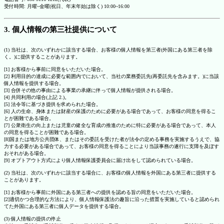
受付時間: 月曜~金曜(祝日、年末年始は除く) 10:00~16:00
3. 個人情報の第三社提供について
(1) 当社は、次のいずれかに該当する場合、お客様の個人情報を第三者(外国にある第三者を除
く。)に提供することがあります。
[1] お客様から事前に同意をいただいた場合。
[2] 利用目的の達成に必要な範囲内でにおいて、当社の業務委託先(再委託先を含みます。)に当該
個人情報を提供する場合。
[3] 合併その他の事由による事業の承継に伴って個人情報が提供される場合。
[4] 共同利用の場合(上記 2.)。
[5] 法令等に基づき提供を求められた場合。
[6] 人の生命、身体または財産の保護のために必要がある場合であって、お客様の同意を得るこ
とが困難である場合。
[7] 公衆衛生の向上または児童の健全な育成の推進のために特に必要がある場合であって、本人
の同意を得ることが困難である場合。
[8]国または地方公共団体、またはその委託を受けた者が法令の定める事務を実施するうえで、協
力する必要がある場合であって、お客様の同意を得ることにより当該事務の遂行に支障を及ぼす
おそれがある場合。
[9] オプトアウト方式により個人情報保護委員会に届け出をして認められている場合。
(2) 当社は、次のいずれかに該当する場合に、お客様の個人情報を外国にある第三者に提供する
ことがあります。
[1] お客様から事前に外国にある第三者への提供を認める旨の同意をいただいた場合。
[2]適切かつ合理的な方法により、個人情報保護法の趣旨に沿った措置を実施していると認められ
てた外国にある第三者に個人データを提供する場合。
(3) 個人情報の提供の停止