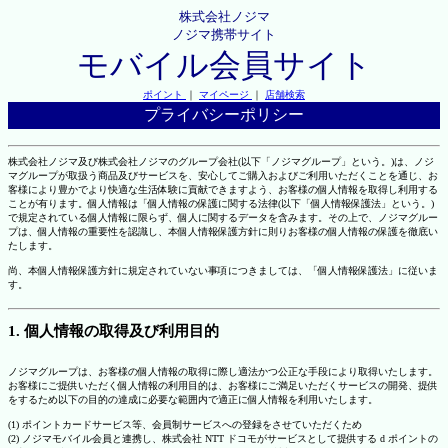
株式会社ノジマ
ノジマ携帯サイト
モバイル会員サイト
ポイント
｜
マイページ
｜
店舗検索
プライバシーポリシー
株式会社ノジマ及び株式会社ノジマのグループ会社(以下「ノジマグループ」という。)は、ノジ
マグループが取扱う商品及びサービスを、安心してご購入およびご利用いただくことを通じ、お
客様により豊かでより快適な生活体験に貢献できますよう、お客様の個人情報を取得し利用する
ことが有ります。個人情報は「個人情報の保護に関する法律(以下「個人情報保護法」という。)
で規定されている個人情報に限らず、個人に関するデータを含みます。その上で、ノジマグルー
プは、個人情報の重要性を認識し、本個人情報保護方針に則りお客様の個人情報の保護を徹底い
たします。
尚、本個人情報保護方針に規定されていない事項につきましては、「個人情報保護法」に従いま
す。
1. 個人情報の取得及び利用目的
ノジマグループは、お客様の個人情報の取得に際し適法かつ公正な手段により取得いたします。
お客様にご提供いただく個人情報の利用目的は、お客様にご満足いただくサービスの開発、提供
をするため以下の目的の達成に必要な範囲内で適正に個人情報を利用いたします。
(1) ポイントカードサービス等、会員制サービスへの登録をさせていただくため
(2) ノジマモバイル会員と連携し、株式会社 NTT ドコモがサービスとして提供する d ポイントの