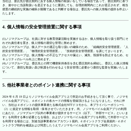
当社は、委託先が委託契約に反する個人情報の取扱いをしている場合であって、委託契約に基づ
き、速やかに当該取扱いを是正するように要請しても、合理的期間内にこれが是正されず、相当
措置の継続的な実施の確保が困難であると判断する場合は、委託先への個人情報の提供を停止い
たします。
4. 個人情報の安全管理措置に関する事項
(1)ノジマグループは、社員に対する教育啓蒙活動を実施するほか、個人情報を取り扱う部門にそ
れぞれ責任者を置き、個人情報の適切な管理に努めます。
(2)ノジマグループは、個人データの適正な取り扱いの確保のため、「組織的安全管理措置」「人
的安全管理措置」、「物理的安全管理措置」、「技術的安全管理措置」を講じてまいります。
(3)ノジマグループは、個人情報への不正なアクセスや漏えい、滅失、毀損等を防止するため、セ
キュリティのレベル向上に努めます。
(4)ノジマグループは、委託先との間で機密保持条項を含む委託契約を締結し、委託した個人情報
について、適切な取扱い及び保護を行わせるよう安全管理に必要かつ適切な監督を実施いたしま
す。
5. 他社事業者とのポイント連携に関する事項
2024 年 6 月 19 日よりノジマモバイル会員アプリ上で所定のお手続きをして頂く事で、ノジマモ
バイル会員アプリに、ｄポイントの各カードの情報を登録頂けるようになりました。それに伴
い、当社は d ポイントの提供事業者たる株式会社NTTドコモから、本プライバシーポリシー1.
（2）に規定する情報を取得・保有させていただきます。尚、ノジマモバイル会員アプリの利用
にあたり、ノジマグループ以外の事業者が提供するサービス（以下、「外部サービス」といいま
す）を利用する事が必要となる場合、およびノジマモバイル会員アプリを利用して外部サービス
を利用する場合には、別途当該事業者のd アカウント規約、d ポイントクラブ会員規約・d ポイ
ントクラブ特約を確認および同意したうえでノジマモバイル会員アプリをご利用ください。