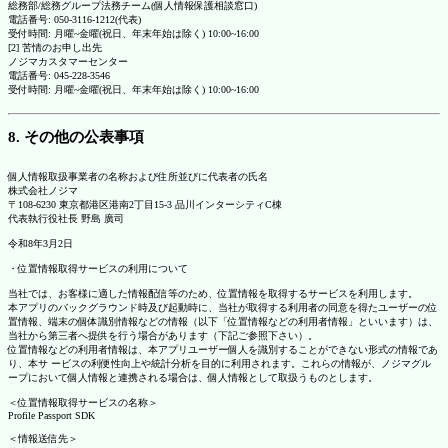
総務部/総務グループ法務チーム(個人情報保護相談窓口)
電話番号: 050-3116-1212(代表)
受付時間: 月曜~金曜(祝日、年末年始は除く) 10:00~16:00
[2] 苦情のお申し出先
ノジマカスタマーセンター
電話番号: 045-228-3546
受付時間: 月曜~金曜(祝日、年末年始は除く) 10:00~16:00
8. その他の公表事項
個人情報取扱事業者の名称および住所並びに代表者の氏名
株式会社ノジマ
〒108-6230 東京都港区港南2丁目15-3 品川インターシティC棟
代表執行役社長 野島 廣司
令和8年3月2日
・位置情報取得サービスの利用について
当社では、お客様に適した情報配信等のため、位置情報を取得するサービスを利用します。
本アプリのバックグラウンド時及び起動時に、当社が取得する利用者の同意を得たユーザーの位
置情報、端末の個体識別情報などの情報（以下「位置情報などの利用者情報」といいます）は、
当社から第三者へ提供を行う場合があります（下記ご参照下さい）。
位置情報などの利用者情報は、本アプリユーザー個人を識別することができない形式の情報であ
り、本サ ービスの利便性向上や統計分析を目的に利用されます。これらの情報が、ノジマグル
ープにおいて個人情報と連携される場合は、個人情報として取扱うものとします。
＜位置情報取得サービスの名称＞
Profile Passport SDK
＜情報送信先＞