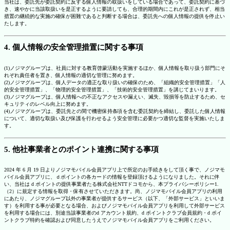
当社は、委託先が委託契約に反する個人情報の取扱いをしている場合であって、委託契約に基づ
き、速やかに当該取扱いを是正するように要請しても、合理的期間内にこれが是正されず、相当
措置の継続的な実施の確保が困難であると判断する場合は、委託先への個人情報の提供を停止い
たします。
4. 個人情報の安全管理措置に関する事項
(1)ノジマグループは、社員に対する教育啓蒙活動を実施するほか、個人情報を取り扱う部門にそ
れぞれ責任者を置き、個人情報の適切な管理に努めます。
(2)ノジマグループは、個人データの適正な取り扱いの確保のため、「組織的安全管理措置」「人
的安全管理措置」、「物理的安全管理措置」、「技術的安全管理措置」を講じてまいります。
(3)ノジマグループは、個人情報への不正なアクセスや漏えい、滅失、毀損等を防止するため、セ
キュリティのレベル向上に努めます。
(4)ノジマグループは、委託先との間で機密保持条項を含む委託契約を締結し、委託した個人情報
について、適切な取扱い及び保護を行わせるよう安全管理に必要かつ適切な監督を実施いたしま
す。
5. 他社事業者とのポイント連携に関する事項
2024 年 6 月 19 日よりノジマモバイル会員アプリ上で所定のお手続きをして頂く事で、ノジマモ
バイル会員アプリに、ｄポイントの各カードの情報を登録頂けるようになりました。それに伴
い、当社は d ポイントの提供事業者たる株式会社NTTドコモから、本プライバシーポリシー1.
（2）に規定する情報を取得・保有させていただきます。尚、ノジマモバイル会員アプリの利用
にあたり、ノジマグループ以外の事業者が提供するサービス（以下、「外部サービス」といいま
す）を利用する事が必要となる場合、およびノジマモバイル会員アプリを利用して外部サービス
を利用する場合には、別途当該事業者のd アカウント規約、d ポイントクラブ会員規約・d ポイ
ントクラブ特約を確認および同意したうえでノジマモバイル会員アプリをご利用ください。