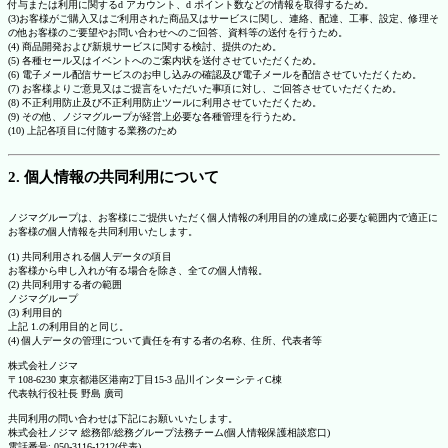
付与または利用に関するd アカウント、d ポイント数などの情報を取得するため。
(3)お客様がご購入又はご利用された商品又はサービスに関し、連絡、配達、工事、設定、修理そ
の他お客様のご要望やお問い合わせへのご回答、資料等の送付を行うため。
(4) 商品開発および新規サービスに関する検討、提供のため。
(5) 各種セール又はイベントへのご案内状を送付させていただくため。
(6) 電子メール配信サービスのお申し込みの確認及び電子メールを配信させていただくため。
(7) お客様よりご意見又はご提言をいただいた事項に対し、ご回答させていただくため。
(8) 不正利用防止及び不正利用防止ツールに利用させていただくため。
(9) その他、ノジマグループが経営上必要な各種管理を行うため。
(10) 上記各項目に付随する業務のため
2. 個人情報の共同利用について
ノジマグループは、お客様にご提供いただく個人情報の利用目的の達成に必要な範囲内で適正に
お客様の個人情報を共同利用いたします。
(1) 共同利用される個人データの項目
お客様から申し入れが有る場合を除き、全ての個人情報。
(2) 共同利用する者の範囲
ノジマグループ
(3) 利用目的
上記 1.の利用目的と同じ。
(4) 個人データの管理について責任を有する者の名称、住所、代表者等
株式会社ノジマ
〒108-6230 東京都港区港南2丁目15-3 品川インターシティC棟
代表執行役社長 野島 廣司
共同利用の問い合わせは下記にお願いいたします。
株式会社ノジマ 総務部/総務グループ法務チーム(個人情報保護相談窓口)
電話番号: 050-3116-1212(代表)