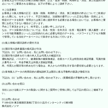
お客様又はその代理人が個人情報の開示、訂正・追加・削除、利用停止・消去、第三社提供の停
止についてご要望される場合は、以下の手順によりご請求下さい。
※ご注意事項
お客様より個人情報の訂正・追加・削除、利用停止・消去、第三者提供の停止についてご依頼が
あった際にも、セキュリティ、不正行為防止、法規制の遵守といった正当な理由・目的により、
特定のデータを保持・管理または第三者に提供等する必要がある場合においては、お客様のご要
望にお応えできない場合がございます。
予めご了承頂きますよう、何卒宜しくお願い申し上げます。
なお、データ保持の方法については、氏名・性別・生年月日・住所・電話番号・購入履歴・ポイ
ント付与使用履歴といった上記目的のために必要な特定のデータを、パスワードとアクセス制限
で管理している当社データベースにて保存する方法にて行います。
(1) 個人情報の開示請求の受付方法
[1] 開示等の請求書面の様式及び方法
下記(3)、[1]「お問い合わせ」先にお問い合わせ下さい。
[2] 開示等の請求を行う者の本人又は代理人の確認方法
運転免許証、パスポート、健康保険の被保険者証、在留カード又は特別永住者証明書、写真付個
人番号カード、年金手帳又は外国人登録証明書。
尚、代理人が開示等の求めを行う場合は、本人からの代理を示す旨の委任状も必要となります。
(2) 保有個人データの利用目的の通知請求又は開示に係る手数料の額及び徴収方法
下記(3)、[1]「お問い合わせ」先にお問い合わせ下さい。(実費程度の手数料を申し受けます)
(3) お問い合わせ窓口
当社における個人データの取扱いに関するご質問やご苦情に関しては下記の窓口にご連絡下さ
い。
[1] お問い合わせ
〒108-6230 東京都港区港南2丁目15-3 品川インターシティC棟30階
株式会社ノジマ