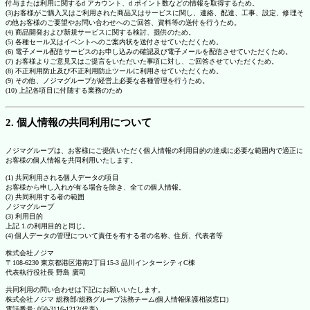
付与または利用に関するd アカウント、d ポイント数などの情報を取得するため。
(3)お客様がご購入又はご利用された商品又はサービスに関し、連絡、配達、工事、設定、修理そ
の他お客様のご要望やお問い合わせへのご回答、資料等の送付を行うため。
(4) 商品開発および新規サービスに関する検討、提供のため。
(5) 各種セール又はイベントへのご案内状を送付させていただくため。
(6) 電子メール配信サービスのお申し込みの確認及び電子メールを配信させていただくため。
(7) お客様よりご意見又はご提言をいただいた事項に対し、ご回答させていただくため。
(8) 不正利用防止及び不正利用防止ツールに利用させていただくため。
(9) その他、ノジマグループが経営上必要な各種管理を行うため。
(10) 上記各項目に付随する業務のため
2. 個人情報の共同利用について
ノジマグループは、お客様にご提供いただく個人情報の利用目的の達成に必要な範囲内で適正に
お客様の個人情報を共同利用いたします。
(1) 共同利用される個人データの項目
お客様から申し入れが有る場合を除き、全ての個人情報。
(2) 共同利用する者の範囲
ノジマグループ
(3) 利用目的
上記 1.の利用目的と同じ。
(4) 個人データの管理について責任を有する者の名称、住所、代表者等
株式会社ノジマ
〒108-6230 東京都港区港南2丁目15-3 品川インターシティC棟
代表執行役社長 野島 廣司
共同利用の問い合わせは下記にお願いいたします。
株式会社ノジマ 総務部/総務グループ法務チーム(個人情報保護相談窓口)
電話番号: 050-3116-1212(代表)