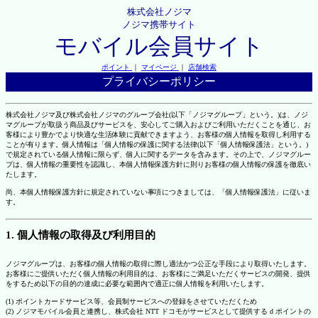
株式会社ノジマ
ノジマ携帯サイト
モバイル会員サイト
ポイント
｜
マイページ
｜
店舗検索
プライバシーポリシー
株式会社ノジマ及び株式会社ノジマのグループ会社(以下「ノジマグループ」という。)は、ノジ
マグループが取扱う商品及びサービスを、安心してご購入およびご利用いただくことを通じ、お
客様により豊かでより快適な生活体験に貢献できますよう、お客様の個人情報を取得し利用する
ことが有ります。個人情報は「個人情報の保護に関する法律(以下「個人情報保護法」という。)
で規定されている個人情報に限らず、個人に関するデータを含みます。その上で、ノジマグルー
プは、個人情報の重要性を認識し、本個人情報保護方針に則りお客様の個人情報の保護を徹底い
たします。
尚、本個人情報保護方針に規定されていない事項につきましては、「個人情報保護法」に従いま
す。
1. 個人情報の取得及び利用目的
ノジマグループは、お客様の個人情報の取得に際し適法かつ公正な手段により取得いたします。
お客様にご提供いただく個人情報の利用目的は、お客様にご満足いただくサービスの開発、提供
をするため以下の目的の達成に必要な範囲内で適正に個人情報を利用いたします。
(1) ポイントカードサービス等、会員制サービスへの登録をさせていただくため
(2) ノジマモバイル会員と連携し、株式会社 NTT ドコモがサービスとして提供する d ポイントの