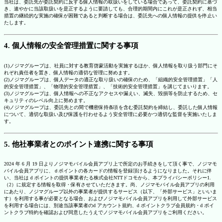
当社は、委託先が委託契約に反する個人情報の取扱いをしている場合であって、委託契約に基づ
き、速やかに当該取扱いを是正するように要請しても、合理的期間内にこれが是正されず、相当
措置の継続的な実施の確保が困難であると判断する場合は、委託先への個人情報の提供を停止い
たします。
4. 個人情報の安全管理措置に関する事項
(1)ノジマグループは、社員に対する教育啓蒙活動を実施するほか、個人情報を取り扱う部門にそ
れぞれ責任者を置き、個人情報の適切な管理に努めます。
(2)ノジマグループは、個人データの適正な取り扱いの確保のため、「組織的安全管理措置」「人
的安全管理措置」、「物理的安全管理措置」、「技術的安全管理措置」を講じてまいります。
(3)ノジマグループは、個人情報への不正なアクセスや漏えい、滅失、毀損等を防止するため、セ
キュリティのレベル向上に努めます。
(4)ノジマグループは、委託先との間で機密保持条項を含む委託契約を締結し、委託した個人情報
について、適切な取扱い及び保護を行わせるよう安全管理に必要かつ適切な監督を実施いたしま
す。
5. 他社事業者とのポイント連携に関する事項
2024 年 6 月 19 日よりノジマモバイル会員アプリ上で所定のお手続きをして頂く事で、ノジマモ
バイル会員アプリに、ｄポイントの各カードの情報を登録頂けるようになりました。それに伴
い、当社は d ポイントの提供事業者たる株式会社NTTドコモから、本プライバシーポリシー1.
（2）に規定する情報を取得・保有させていただきます。尚、ノジマモバイル会員アプリの利用
にあたり、ノジマグループ以外の事業者が提供するサービス（以下、「外部サービス」といいま
す）を利用する事が必要となる場合、およびノジマモバイル会員アプリを利用して外部サービス
を利用する場合には、別途当該事業者のd アカウント規約、d ポイントクラブ会員規約・d ポイ
ントクラブ特約を確認および同意したうえでノジマモバイル会員アプリをご利用ください。