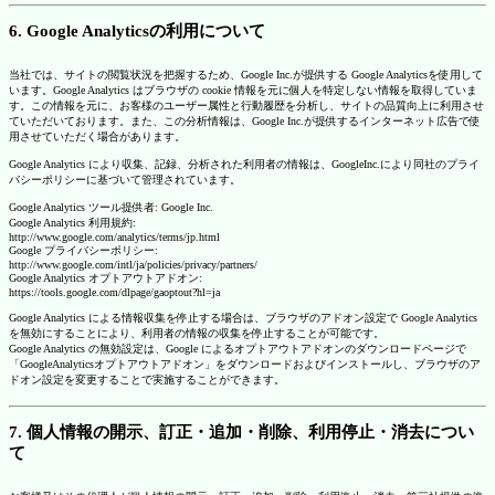
6. Google Analyticsの利用について
当社では、サイトの閲覧状況を把握するため、Google Inc.が提供する Google Analyticsを使用して
います。Google Analytics はブラウザの cookie 情報を元に個人を特定しない情報を取得していま
す。この情報を元に、お客様のユーザー属性と行動履歴を分析し、サイトの品質向上に利用させ
ていただいております。また、この分析情報は、Google Inc.が提供するインターネット広告で使
用させていただく場合があります。
Google Analytics により収集、記録、分析された利用者の情報は、GoogleInc.により同社のプライ
バシーポリシーに基づいて管理されています。
Google Analytics ツール提供者: Google Inc.
Google Analytics 利用規約:
http://www.google.com/analytics/terms/jp.html
Google プライバシーポリシー:
http://www.google.com/intl/ja/policies/privacy/partners/
Google Analytics オプトアウトアドオン:
https://tools.google.com/dlpage/gaoptout?hl=ja
Google Analytics による情報収集を停止する場合は、ブラウザのアドオン設定で Google Analytics
を無効にすることにより、利用者の情報の収集を停止することが可能です。
Google Analytics の無効設定は、Google によるオプトアウトアドオンのダウンロードページで
「GoogleAnalyticsオプトアウトアドオン」をダウンロードおよびインストールし、ブラウザのア
ドオン設定を変更することで実施することができます。
7. 個人情報の開示、訂正・追加・削除、利用停止・消去につい
て