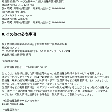
総務部/総務グループ法務チーム(個人情報保護相談窓口)
電話番号: 050-3116-1212(代表)
受付時間: 月曜~金曜(祝日、年末年始は除く) 10:00~16:00
[2] 苦情のお申し出先
ノジマカスタマーセンター
電話番号: 045-228-3546
受付時間: 月曜~金曜(祝日、年末年始は除く) 10:00~16:00
8. その他の公表事項
個人情報取扱事業者の名称および住所並びに代表者の氏名
株式会社ノジマ
〒108-6230 東京都港区港南2丁目15-3 品川インターシティC棟
代表執行役社長 野島 廣司
令和8年3月2日
・位置情報取得サービスの利用について
当社では、お客様に適した情報配信等のため、位置情報を取得するサービスを利用します。
本アプリのバックグラウンド時及び起動時に、当社が取得する利用者の同意を得たユーザーの位
置情報、端末の個体識別情報などの情報（以下「位置情報などの利用者情報」といいます）は、
当社から第三者へ提供を行う場合があります（下記ご参照下さい）。
位置情報などの利用者情報は、本アプリユーザー個人を識別することができない形式の情報であ
り、本サ ービスの利便性向上や統計分析を目的に利用されます。これらの情報が、ノジマグル
ープにおいて個人情報と連携される場合は、個人情報として取扱うものとします。
＜位置情報取得サービスの名称＞
Profile Passport SDK
＜情報送信先＞