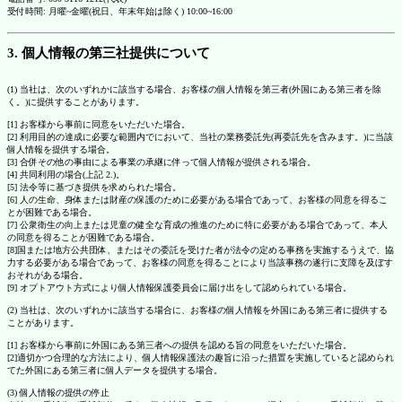
受付時間: 月曜~金曜(祝日、年末年始は除く) 10:00~16:00
3. 個人情報の第三社提供について
(1) 当社は、次のいずれかに該当する場合、お客様の個人情報を第三者(外国にある第三者を除
く。)に提供することがあります。
[1] お客様から事前に同意をいただいた場合。
[2] 利用目的の達成に必要な範囲内でにおいて、当社の業務委託先(再委託先を含みます。)に当該
個人情報を提供する場合。
[3] 合併その他の事由による事業の承継に伴って個人情報が提供される場合。
[4] 共同利用の場合(上記 2.)。
[5] 法令等に基づき提供を求められた場合。
[6] 人の生命、身体または財産の保護のために必要がある場合であって、お客様の同意を得るこ
とが困難である場合。
[7] 公衆衛生の向上または児童の健全な育成の推進のために特に必要がある場合であって、本人
の同意を得ることが困難である場合。
[8]国または地方公共団体、またはその委託を受けた者が法令の定める事務を実施するうえで、協
力する必要がある場合であって、お客様の同意を得ることにより当該事務の遂行に支障を及ぼす
おそれがある場合。
[9] オプトアウト方式により個人情報保護委員会に届け出をして認められている場合。
(2) 当社は、次のいずれかに該当する場合に、お客様の個人情報を外国にある第三者に提供する
ことがあります。
[1] お客様から事前に外国にある第三者への提供を認める旨の同意をいただいた場合。
[2]適切かつ合理的な方法により、個人情報保護法の趣旨に沿った措置を実施していると認められ
てた外国にある第三者に個人データを提供する場合。
(3) 個人情報の提供の停止