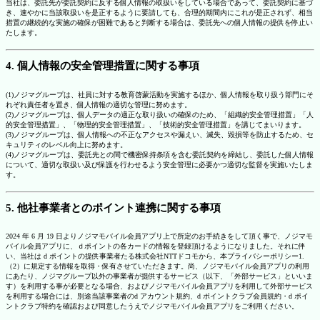
当社は、委託先が委託契約に反する個人情報の取扱いをしている場合であって、委託契約に基づ
き、速やかに当該取扱いを是正するように要請しても、合理的期間内にこれが是正されず、相当
措置の継続的な実施の確保が困難であると判断する場合は、委託先への個人情報の提供を停止い
たします。
4. 個人情報の安全管理措置に関する事項
(1)ノジマグループは、社員に対する教育啓蒙活動を実施するほか、個人情報を取り扱う部門にそ
れぞれ責任者を置き、個人情報の適切な管理に努めます。
(2)ノジマグループは、個人データの適正な取り扱いの確保のため、「組織的安全管理措置」「人
的安全管理措置」、「物理的安全管理措置」、「技術的安全管理措置」を講じてまいります。
(3)ノジマグループは、個人情報への不正なアクセスや漏えい、滅失、毀損等を防止するため、セ
キュリティのレベル向上に努めます。
(4)ノジマグループは、委託先との間で機密保持条項を含む委託契約を締結し、委託した個人情報
について、適切な取扱い及び保護を行わせるよう安全管理に必要かつ適切な監督を実施いたしま
す。
5. 他社事業者とのポイント連携に関する事項
2024 年 6 月 19 日よりノジマモバイル会員アプリ上で所定のお手続きをして頂く事で、ノジマモ
バイル会員アプリに、ｄポイントの各カードの情報を登録頂けるようになりました。それに伴
い、当社は d ポイントの提供事業者たる株式会社NTTドコモから、本プライバシーポリシー1.
（2）に規定する情報を取得・保有させていただきます。尚、ノジマモバイル会員アプリの利用
にあたり、ノジマグループ以外の事業者が提供するサービス（以下、「外部サービス」といいま
す）を利用する事が必要となる場合、およびノジマモバイル会員アプリを利用して外部サービス
を利用する場合には、別途当該事業者のd アカウント規約、d ポイントクラブ会員規約・d ポイ
ントクラブ特約を確認および同意したうえでノジマモバイル会員アプリをご利用ください。