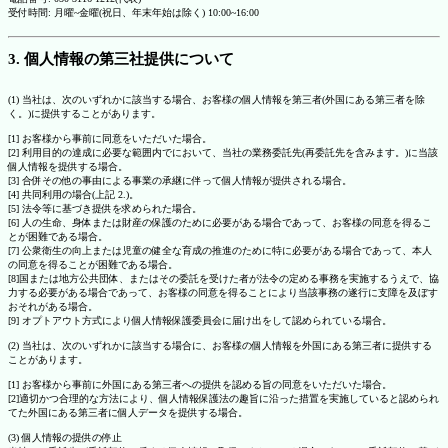
受付時間: 月曜~金曜(祝日、年末年始は除く) 10:00~16:00
3. 個人情報の第三社提供について
(1) 当社は、次のいずれかに該当する場合、お客様の個人情報を第三者(外国にある第三者を除
く。)に提供することがあります。
[1] お客様から事前に同意をいただいた場合。
[2] 利用目的の達成に必要な範囲内でにおいて、当社の業務委託先(再委託先を含みます。)に当該
個人情報を提供する場合。
[3] 合併その他の事由による事業の承継に伴って個人情報が提供される場合。
[4] 共同利用の場合(上記 2.)。
[5] 法令等に基づき提供を求められた場合。
[6] 人の生命、身体または財産の保護のために必要がある場合であって、お客様の同意を得るこ
とが困難である場合。
[7] 公衆衛生の向上または児童の健全な育成の推進のために特に必要がある場合であって、本人
の同意を得ることが困難である場合。
[8]国または地方公共団体、またはその委託を受けた者が法令の定める事務を実施するうえで、協
力する必要がある場合であって、お客様の同意を得ることにより当該事務の遂行に支障を及ぼす
おそれがある場合。
[9] オプトアウト方式により個人情報保護委員会に届け出をして認められている場合。
(2) 当社は、次のいずれかに該当する場合に、お客様の個人情報を外国にある第三者に提供する
ことがあります。
[1] お客様から事前に外国にある第三者への提供を認める旨の同意をいただいた場合。
[2]適切かつ合理的な方法により、個人情報保護法の趣旨に沿った措置を実施していると認められ
てた外国にある第三者に個人データを提供する場合。
(3) 個人情報の提供の停止