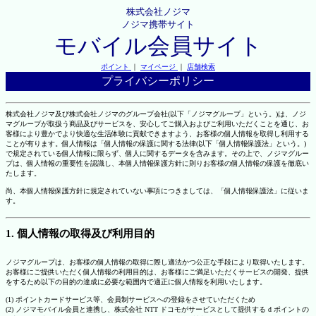
株式会社ノジマ
ノジマ携帯サイト
モバイル会員サイト
ポイント
｜
マイページ
｜
店舗検索
プライバシーポリシー
株式会社ノジマ及び株式会社ノジマのグループ会社(以下「ノジマグループ」という。)は、ノジ
マグループが取扱う商品及びサービスを、安心してご購入およびご利用いただくことを通じ、お
客様により豊かでより快適な生活体験に貢献できますよう、お客様の個人情報を取得し利用する
ことが有ります。個人情報は「個人情報の保護に関する法律(以下「個人情報保護法」という。)
で規定されている個人情報に限らず、個人に関するデータを含みます。その上で、ノジマグルー
プは、個人情報の重要性を認識し、本個人情報保護方針に則りお客様の個人情報の保護を徹底い
たします。
尚、本個人情報保護方針に規定されていない事項につきましては、「個人情報保護法」に従いま
す。
1. 個人情報の取得及び利用目的
ノジマグループは、お客様の個人情報の取得に際し適法かつ公正な手段により取得いたします。
お客様にご提供いただく個人情報の利用目的は、お客様にご満足いただくサービスの開発、提供
をするため以下の目的の達成に必要な範囲内で適正に個人情報を利用いたします。
(1) ポイントカードサービス等、会員制サービスへの登録をさせていただくため
(2) ノジマモバイル会員と連携し、株式会社 NTT ドコモがサービスとして提供する d ポイントの