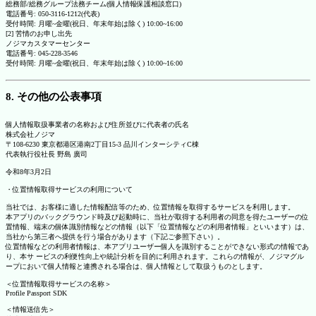
総務部/総務グループ法務チーム(個人情報保護相談窓口)
電話番号: 050-3116-1212(代表)
受付時間: 月曜~金曜(祝日、年末年始は除く) 10:00~16:00
[2] 苦情のお申し出先
ノジマカスタマーセンター
電話番号: 045-228-3546
受付時間: 月曜~金曜(祝日、年末年始は除く) 10:00~16:00
8. その他の公表事項
個人情報取扱事業者の名称および住所並びに代表者の氏名
株式会社ノジマ
〒108-6230 東京都港区港南2丁目15-3 品川インターシティC棟
代表執行役社長 野島 廣司
令和8年3月2日
・位置情報取得サービスの利用について
当社では、お客様に適した情報配信等のため、位置情報を取得するサービスを利用します。
本アプリのバックグラウンド時及び起動時に、当社が取得する利用者の同意を得たユーザーの位
置情報、端末の個体識別情報などの情報（以下「位置情報などの利用者情報」といいます）は、
当社から第三者へ提供を行う場合があります（下記ご参照下さい）。
位置情報などの利用者情報は、本アプリユーザー個人を識別することができない形式の情報であ
り、本サ ービスの利便性向上や統計分析を目的に利用されます。これらの情報が、ノジマグル
ープにおいて個人情報と連携される場合は、個人情報として取扱うものとします。
＜位置情報取得サービスの名称＞
Profile Passport SDK
＜情報送信先＞