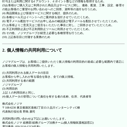
付与または利用に関するd アカウント、d ポイント数などの情報を取得するため。
(3)お客様がご購入又はご利用された商品又はサービスに関し、連絡、配達、工事、設定、修理そ
の他お客様のご要望やお問い合わせへのご回答、資料等の送付を行うため。
(4) 商品開発および新規サービスに関する検討、提供のため。
(5) 各種セール又はイベントへのご案内状を送付させていただくため。
(6) 電子メール配信サービスのお申し込みの確認及び電子メールを配信させていただくため。
(7) お客様よりご意見又はご提言をいただいた事項に対し、ご回答させていただくため。
(8) 不正利用防止及び不正利用防止ツールに利用させていただくため。
(9) その他、ノジマグループが経営上必要な各種管理を行うため。
(10) 上記各項目に付随する業務のため
2. 個人情報の共同利用について
ノジマグループは、お客様にご提供いただく個人情報の利用目的の達成に必要な範囲内で適正に
お客様の個人情報を共同利用いたします。
(1) 共同利用される個人データの項目
お客様から申し入れが有る場合を除き、全ての個人情報。
(2) 共同利用する者の範囲
ノジマグループ
(3) 利用目的
上記 1.の利用目的と同じ。
(4) 個人データの管理について責任を有する者の名称、住所、代表者等
株式会社ノジマ
〒108-6230 東京都港区港南2丁目15-3 品川インターシティC棟
代表執行役社長 野島 廣司
共同利用の問い合わせは下記にお願いいたします。
株式会社ノジマ 総務部/総務グループ法務チーム(個人情報保護相談窓口)
電話番号: 050-3116-1212(代表)