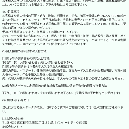
お客様又はその代理人が個人情報の開示、訂正・追加・削除、利用停止・消去、第三社提供の停
止についてご要望される場合は、以下の手順によりご請求下さい。
※ご注意事項
お客様より個人情報の訂正・追加・削除、利用停止・消去、第三者提供の停止についてご依頼が
あった際にも、セキュリティ、不正行為防止、法規制の遵守といった正当な理由・目的により、
特定のデータを保持・管理または第三者に提供等する必要がある場合においては、お客様のご要
望にお応えできない場合がございます。
予めご了承頂きますよう、何卒宜しくお願い申し上げます。
なお、データ保持の方法については、氏名・性別・生年月日・住所・電話番号・購入履歴・ポイ
ント付与使用履歴といった上記目的のために必要な特定のデータを、パスワードとアクセス制限
で管理している当社データベースにて保存する方法にて行います。
(1) 個人情報の開示請求の受付方法
[1] 開示等の請求書面の様式及び方法
下記(3)、[1]「お問い合わせ」先にお問い合わせ下さい。
[2] 開示等の請求を行う者の本人又は代理人の確認方法
運転免許証、パスポート、健康保険の被保険者証、在留カード又は特別永住者証明書、写真付個
人番号カード、年金手帳又は外国人登録証明書。
尚、代理人が開示等の求めを行う場合は、本人からの代理を示す旨の委任状も必要となります。
(2) 保有個人データの利用目的の通知請求又は開示に係る手数料の額及び徴収方法
下記(3)、[1]「お問い合わせ」先にお問い合わせ下さい。(実費程度の手数料を申し受けます)
(3) お問い合わせ窓口
当社における個人データの取扱いに関するご質問やご苦情に関しては下記の窓口にご連絡下さ
い。
[1] お問い合わせ
〒108-6230 東京都港区港南2丁目15-3 品川インターシティC棟30階
株式会社ノジマ