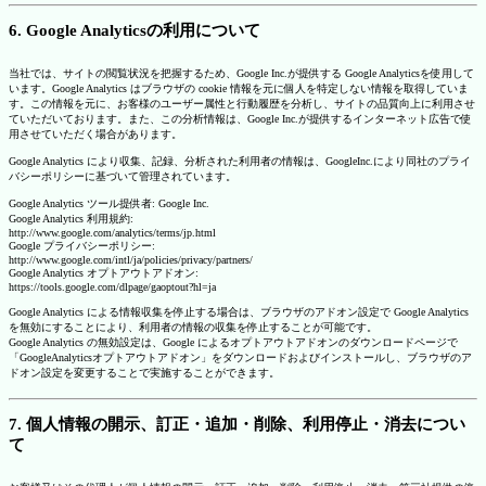
6. Google Analyticsの利用について
当社では、サイトの閲覧状況を把握するため、Google Inc.が提供する Google Analyticsを使用して
います。Google Analytics はブラウザの cookie 情報を元に個人を特定しない情報を取得していま
す。この情報を元に、お客様のユーザー属性と行動履歴を分析し、サイトの品質向上に利用させ
ていただいております。また、この分析情報は、Google Inc.が提供するインターネット広告で使
用させていただく場合があります。
Google Analytics により収集、記録、分析された利用者の情報は、GoogleInc.により同社のプライ
バシーポリシーに基づいて管理されています。
Google Analytics ツール提供者: Google Inc.
Google Analytics 利用規約:
http://www.google.com/analytics/terms/jp.html
Google プライバシーポリシー:
http://www.google.com/intl/ja/policies/privacy/partners/
Google Analytics オプトアウトアドオン:
https://tools.google.com/dlpage/gaoptout?hl=ja
Google Analytics による情報収集を停止する場合は、ブラウザのアドオン設定で Google Analytics
を無効にすることにより、利用者の情報の収集を停止することが可能です。
Google Analytics の無効設定は、Google によるオプトアウトアドオンのダウンロードページで
「GoogleAnalyticsオプトアウトアドオン」をダウンロードおよびインストールし、ブラウザのア
ドオン設定を変更することで実施することができます。
7. 個人情報の開示、訂正・追加・削除、利用停止・消去につい
て