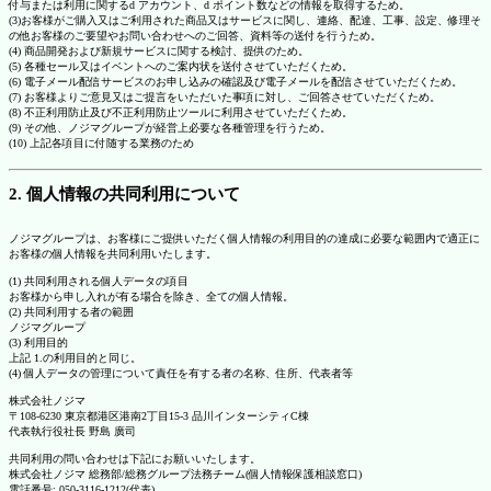
付与または利用に関するd アカウント、d ポイント数などの情報を取得するため。
(3)お客様がご購入又はご利用された商品又はサービスに関し、連絡、配達、工事、設定、修理そ
の他お客様のご要望やお問い合わせへのご回答、資料等の送付を行うため。
(4) 商品開発および新規サービスに関する検討、提供のため。
(5) 各種セール又はイベントへのご案内状を送付させていただくため。
(6) 電子メール配信サービスのお申し込みの確認及び電子メールを配信させていただくため。
(7) お客様よりご意見又はご提言をいただいた事項に対し、ご回答させていただくため。
(8) 不正利用防止及び不正利用防止ツールに利用させていただくため。
(9) その他、ノジマグループが経営上必要な各種管理を行うため。
(10) 上記各項目に付随する業務のため
2. 個人情報の共同利用について
ノジマグループは、お客様にご提供いただく個人情報の利用目的の達成に必要な範囲内で適正に
お客様の個人情報を共同利用いたします。
(1) 共同利用される個人データの項目
お客様から申し入れが有る場合を除き、全ての個人情報。
(2) 共同利用する者の範囲
ノジマグループ
(3) 利用目的
上記 1.の利用目的と同じ。
(4) 個人データの管理について責任を有する者の名称、住所、代表者等
株式会社ノジマ
〒108-6230 東京都港区港南2丁目15-3 品川インターシティC棟
代表執行役社長 野島 廣司
共同利用の問い合わせは下記にお願いいたします。
株式会社ノジマ 総務部/総務グループ法務チーム(個人情報保護相談窓口)
電話番号: 050-3116-1212(代表)