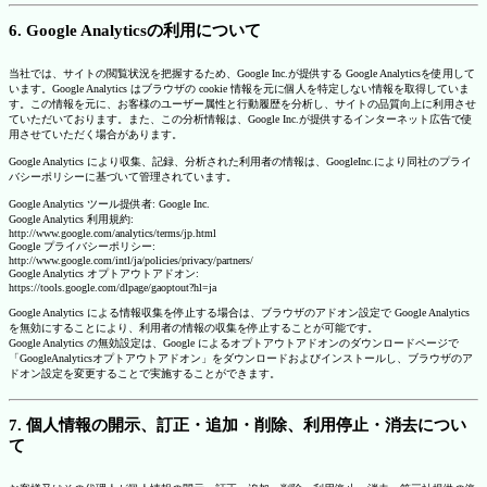
6. Google Analyticsの利用について
当社では、サイトの閲覧状況を把握するため、Google Inc.が提供する Google Analyticsを使用して
います。Google Analytics はブラウザの cookie 情報を元に個人を特定しない情報を取得していま
す。この情報を元に、お客様のユーザー属性と行動履歴を分析し、サイトの品質向上に利用させ
ていただいております。また、この分析情報は、Google Inc.が提供するインターネット広告で使
用させていただく場合があります。
Google Analytics により収集、記録、分析された利用者の情報は、GoogleInc.により同社のプライ
バシーポリシーに基づいて管理されています。
Google Analytics ツール提供者: Google Inc.
Google Analytics 利用規約:
http://www.google.com/analytics/terms/jp.html
Google プライバシーポリシー:
http://www.google.com/intl/ja/policies/privacy/partners/
Google Analytics オプトアウトアドオン:
https://tools.google.com/dlpage/gaoptout?hl=ja
Google Analytics による情報収集を停止する場合は、ブラウザのアドオン設定で Google Analytics
を無効にすることにより、利用者の情報の収集を停止することが可能です。
Google Analytics の無効設定は、Google によるオプトアウトアドオンのダウンロードページで
「GoogleAnalyticsオプトアウトアドオン」をダウンロードおよびインストールし、ブラウザのア
ドオン設定を変更することで実施することができます。
7. 個人情報の開示、訂正・追加・削除、利用停止・消去につい
て