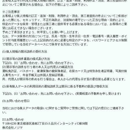
お客様又はその代理人が個人情報の開示、訂正・追加・削除、利用停止・消去、第三社提供の停
止についてご要望される場合は、以下の手順によりご請求下さい。
※ご注意事項
お客様より個人情報の訂正・追加・削除、利用停止・消去、第三者提供の停止についてご依頼が
あった際にも、セキュリティ、不正行為防止、法規制の遵守といった正当な理由・目的により、
特定のデータを保持・管理または第三者に提供等する必要がある場合においては、お客様のご要
望にお応えできない場合がございます。
予めご了承頂きますよう、何卒宜しくお願い申し上げます。
なお、データ保持の方法については、氏名・性別・生年月日・住所・電話番号・購入履歴・ポイ
ント付与使用履歴といった上記目的のために必要な特定のデータを、パスワードとアクセス制限
で管理している当社データベースにて保存する方法にて行います。
(1) 個人情報の開示請求の受付方法
[1] 開示等の請求書面の様式及び方法
下記(3)、[1]「お問い合わせ」先にお問い合わせ下さい。
[2] 開示等の請求を行う者の本人又は代理人の確認方法
運転免許証、パスポート、健康保険の被保険者証、在留カード又は特別永住者証明書、写真付個
人番号カード、年金手帳又は外国人登録証明書。
尚、代理人が開示等の求めを行う場合は、本人からの代理を示す旨の委任状も必要となります。
(2) 保有個人データの利用目的の通知請求又は開示に係る手数料の額及び徴収方法
下記(3)、[1]「お問い合わせ」先にお問い合わせ下さい。(実費程度の手数料を申し受けます)
(3) お問い合わせ窓口
当社における個人データの取扱いに関するご質問やご苦情に関しては下記の窓口にご連絡下さ
い。
[1] お問い合わせ
〒108-6230 東京都港区港南2丁目15-3 品川インターシティC棟30階
株式会社ノジマ