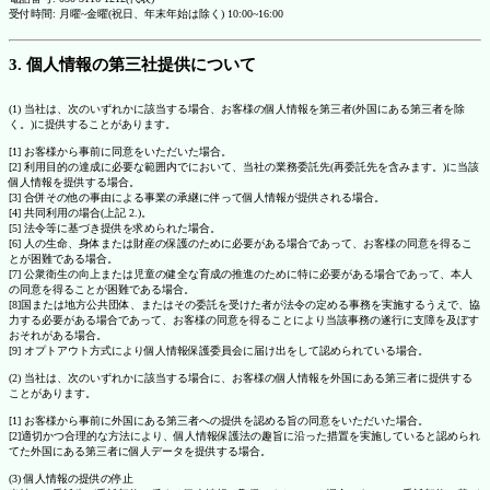
受付時間: 月曜~金曜(祝日、年末年始は除く) 10:00~16:00
3. 個人情報の第三社提供について
(1) 当社は、次のいずれかに該当する場合、お客様の個人情報を第三者(外国にある第三者を除
く。)に提供することがあります。
[1] お客様から事前に同意をいただいた場合。
[2] 利用目的の達成に必要な範囲内でにおいて、当社の業務委託先(再委託先を含みます。)に当該
個人情報を提供する場合。
[3] 合併その他の事由による事業の承継に伴って個人情報が提供される場合。
[4] 共同利用の場合(上記 2.)。
[5] 法令等に基づき提供を求められた場合。
[6] 人の生命、身体または財産の保護のために必要がある場合であって、お客様の同意を得るこ
とが困難である場合。
[7] 公衆衛生の向上または児童の健全な育成の推進のために特に必要がある場合であって、本人
の同意を得ることが困難である場合。
[8]国または地方公共団体、またはその委託を受けた者が法令の定める事務を実施するうえで、協
力する必要がある場合であって、お客様の同意を得ることにより当該事務の遂行に支障を及ぼす
おそれがある場合。
[9] オプトアウト方式により個人情報保護委員会に届け出をして認められている場合。
(2) 当社は、次のいずれかに該当する場合に、お客様の個人情報を外国にある第三者に提供する
ことがあります。
[1] お客様から事前に外国にある第三者への提供を認める旨の同意をいただいた場合。
[2]適切かつ合理的な方法により、個人情報保護法の趣旨に沿った措置を実施していると認められ
てた外国にある第三者に個人データを提供する場合。
(3) 個人情報の提供の停止