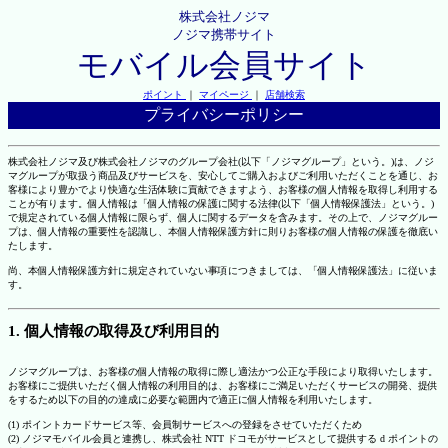
株式会社ノジマ
ノジマ携帯サイト
モバイル会員サイト
ポイント
｜
マイページ
｜
店舗検索
プライバシーポリシー
株式会社ノジマ及び株式会社ノジマのグループ会社(以下「ノジマグループ」という。)は、ノジ
マグループが取扱う商品及びサービスを、安心してご購入およびご利用いただくことを通じ、お
客様により豊かでより快適な生活体験に貢献できますよう、お客様の個人情報を取得し利用する
ことが有ります。個人情報は「個人情報の保護に関する法律(以下「個人情報保護法」という。)
で規定されている個人情報に限らず、個人に関するデータを含みます。その上で、ノジマグルー
プは、個人情報の重要性を認識し、本個人情報保護方針に則りお客様の個人情報の保護を徹底い
たします。
尚、本個人情報保護方針に規定されていない事項につきましては、「個人情報保護法」に従いま
す。
1. 個人情報の取得及び利用目的
ノジマグループは、お客様の個人情報の取得に際し適法かつ公正な手段により取得いたします。
お客様にご提供いただく個人情報の利用目的は、お客様にご満足いただくサービスの開発、提供
をするため以下の目的の達成に必要な範囲内で適正に個人情報を利用いたします。
(1) ポイントカードサービス等、会員制サービスへの登録をさせていただくため
(2) ノジマモバイル会員と連携し、株式会社 NTT ドコモがサービスとして提供する d ポイントの