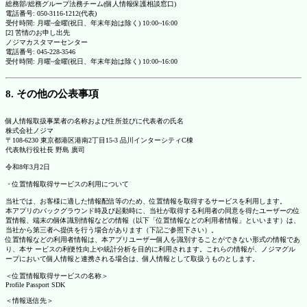
総務部/総務グループ法務チーム(個人情報保護相談窓口)
電話番号: 050-3116-1212(代表)
受付時間: 月曜~金曜(祝日、年末年始は除く) 10:00~16:00
[2] 苦情のお申し出先
ノジマカスタマーセンター
電話番号: 045-228-3546
受付時間: 月曜~金曜(祝日、年末年始は除く) 10:00~16:00
8. その他の公表事項
個人情報取扱事業者の名称および住所並びに代表者の氏名
株式会社ノジマ
〒108-6230 東京都港区港南2丁目15-3 品川インターシティC棟
代表執行役社長 野島 廣司
令和8年3月2日
・位置情報取得サービスの利用について
当社では、お客様に適した情報配信等のため、位置情報を取得するサービスを利用します。
本アプリのバックグラウンド時及び起動時に、当社が取得する利用者の同意を得たユーザーの位
置情報、端末の個体識別情報などの情報（以下「位置情報などの利用者情報」といいます）は、
当社から第三者へ提供を行う場合があります（下記ご参照下さい）。
位置情報などの利用者情報は、本アプリユーザー個人を識別することができない形式の情報であ
り、本サ ービスの利便性向上や統計分析を目的に利用されます。これらの情報が、ノジマグル
ープにおいて個人情報と連携される場合は、個人情報として取扱うものとします。
＜位置情報取得サービスの名称＞
Profile Passport SDK
＜情報送信先＞