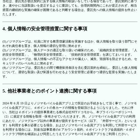
当社は、委託先が委託契約に反する個人情報の取扱いをしている場合であって、委託契約に基づ
き、速やかに当該取扱いを是正するように要請しても、合理的期間内にこれが是正されず、相当
措置の継続的な実施の確保が困難であると判断する場合は、委託先への個人情報の提供を停止い
たします。
4. 個人情報の安全管理措置に関する事項
(1)ノジマグループは、社員に対する教育啓蒙活動を実施するほか、個人情報を取り扱う部門にそ
れぞれ責任者を置き、個人情報の適切な管理に努めます。
(2)ノジマグループは、個人データの適正な取り扱いの確保のため、「組織的安全管理措置」「人
的安全管理措置」、「物理的安全管理措置」、「技術的安全管理措置」を講じてまいります。
(3)ノジマグループは、個人情報への不正なアクセスや漏えい、滅失、毀損等を防止するため、セ
キュリティのレベル向上に努めます。
(4)ノジマグループは、委託先との間で機密保持条項を含む委託契約を締結し、委託した個人情報
について、適切な取扱い及び保護を行わせるよう安全管理に必要かつ適切な監督を実施いたしま
す。
5. 他社事業者とのポイント連携に関する事項
2024 年 6 月 19 日よりノジマモバイル会員アプリ上で所定のお手続きをして頂く事で、ノジマモ
バイル会員アプリに、ｄポイントの各カードの情報を登録頂けるようになりました。それに伴
い、当社は d ポイントの提供事業者たる株式会社NTTドコモから、本プライバシーポリシー1.
（2）に規定する情報を取得・保有させていただきます。尚、ノジマモバイル会員アプリの利用
にあたり、ノジマグループ以外の事業者が提供するサービス（以下、「外部サービス」といいま
す）を利用する事が必要となる場合、およびノジマモバイル会員アプリを利用して外部サービス
を利用する場合には、別途当該事業者のd アカウント規約、d ポイントクラブ会員規約・d ポイ
ントクラブ特約を確認および同意したうえでノジマモバイル会員アプリをご利用ください。