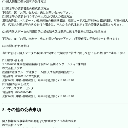
(1) 個人情報の開示請求の受付方法
[1] 開示等の請求書面の様式及び方法
下記(3)、[1]「お問い合わせ」先にお問い合わせ下さい。
[2] 開示等の請求を行う者の本人又は代理人の確認方法
運転免許証、パスポート、健康保険の被保険者証、在留カード又は特別永住者証明書、写真付個人
尚、代理人が開示等の求めを行う場合は、本人からの代理を示す旨の委任状も必要となります。
(2) 保有個人データの利用目的の通知請求又は開示に係る手数料の額及び徴収方法
下記(3)、[1]「お問い合わせ」先にお問い合わせ下さい。(実費程度の手数料を申し受けます)
(3) お問い合わせ窓口
当社における個人データの取扱いに関するご質問やご苦情に関しては下記の窓口にご連絡下さい。
[1] お問い合わせ
〒108-6230 東京都港区港南2丁目15-3 品川インターシティC棟30階
株式会社ノジマ
総務部/総務グループ法務チーム(個人情報保護相談窓口)
電話番号: 050-3116-1212(代表)
受付時間: 月曜~金曜(祝日、年末年始は除く) 10:00~16:00
[2] 苦情のお申し出先
ノジマカスタマーセンター
電話番号: 045-228-3546
受付時間: 月曜~金曜(祝日、年末年始は除く) 10:00~16:00
8. その他の公表事項
個人情報取扱事業者の名称および住所並びに代表者の氏名
株式会社ノジマ