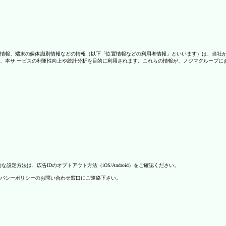
情報、端末の個体識別情報などの情報（以下「位置情報などの利用者情報」といいます）は、当社
、本サ ービスの利便性向上や統計分析を目的に利用されます。これらの情報が、ノジマグループに
方法は、広告IDのオプトアウト方法（iOS/Android）をご確認ください。
バシーポリシーのお問い合わせ窓口にご連絡下さい。