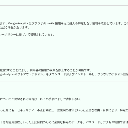
を使用しています。Google Analytics はブラウザの cookie 情報を元に個人を特定しない情報
いただく場合があります。
のプライバシーポリシーに基づいて管理されています。
alyticsを無効にすることにより、利用者の情報の収集を停止することが可能です。
ージで「GoogleAnalyticsオプトアウトアドオン」をダウンロードおよびインストールし、ブラウザのア
についてご要望される場合は、以下の手順によりご請求下さい。
った際にも、セキュリティ、不正行為防止、法規制の遵守といった正当な理由・目的により、特定
ト付与使用履歴といった上記目的のために必要な特定のデータを、パスワードとアクセス制限で管