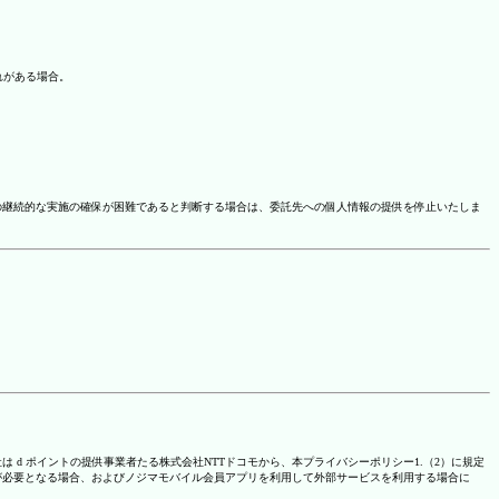
れがある場合。
の継続的な実施の確保が困難であると判断する場合は、委託先への個人情報の提供を停止いたしま
は d ポイントの提供事業者たる株式会社NTTドコモから、本プライバシーポリシー1.（2）に規定
が必要となる場合、およびノジマモバイル会員アプリを利用して外部サービスを利用する場合に