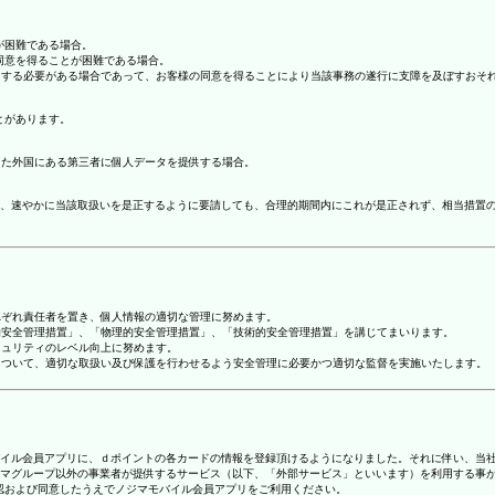
が困難である場合。
の同意を得ることが困難である場合。
協力する必要がある場合であって、お客様の同意を得ることにより当該事務の遂行に支障を及ぼすおそ
とがあります。
てた外国にある第三者に個人データを提供する場合。
、速やかに当該取扱いを是正するように要請しても、合理的期間内にこれが是正されず、相当措置
れぞれ責任者を置き、個人情報の適切な管理に努めます。
人的安全管理措置」、「物理的安全管理措置」、「技術的安全管理措置」を講じてまいります。
キュリティのレベル向上に努めます。
報について、適切な取扱い及び保護を行わせるよう安全管理に必要かつ適切な監督を実施いたします。
ジマモバイル会員アプリに、ｄポイントの各カードの情報を登録頂けるようになりました。それに伴い、当社
マグループ以外の事業者が提供するサービス（以下、「外部サービス」といいます）を利用する事
確認および同意したうえでノジマモバイル会員アプリをご利用ください。