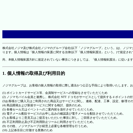
株式会社ノジマ及び株式会社ノジマのグループ会社(以下「ノジマグループ」という。)は、ノジ
ります。個人情報は「個人情報の保護に関する法律(以下「個人情報保護法」という。)で規定さ
尚、本個人情報保護方針に規定されていない事項につきましては、「個人情報保護法」に従います
1. 個人情報の取得及び利用目的
ノジマグループは、お客様の個人情報の取得に際し適法かつ公正な手段により取得いたします。お
(1) ポイントカードサービス等、会員制サービスへの登録をさせていただくため
(2) ノジマモバイル会員と連携し、株式会社 NTT ドコモがサービスとして提供する d ポイント
(3)お客様がご購入又はご利用された商品又はサービスに関し、連絡、配達、工事、設定、修理そ
(4) 商品開発および新規サービスに関する検討、提供のため。
(5) 各種セール又はイベントへのご案内状を送付させていただくため。
(6) 電子メール配信サービスのお申し込みの確認及び電子メールを配信させていただくため。
(7) お客様よりご意見又はご提言をいただいた事項に対し、ご回答させていただくため。
(8) 不正利用防止及び不正利用防止ツールに利用させていただくため。
(9) その他、ノジマグループが経営上必要な各種管理を行うため。
(10) 上記各項目に付随する業務のため