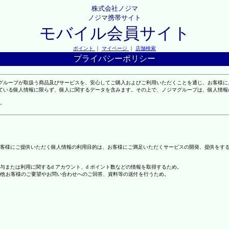
株式会社ノジマ
ノジマ携帯サイト
モバイル会員サイト
ポイント
｜
マイページ
｜
店舗検索
プライバシーポリシー
マグループが取扱う商品及びサービスを、安心してご購入およびご利用いただくことを通じ、お客様
れている個人情報に限らず、個人に関するデータを含みます。その上で、ノジマグループは、個人情
。
客様にご提供いただく個人情報の利用目的は、お客様にご満足いただくサービスの開発、提供をす
の付与または利用に関するd アカウント、d ポイント数などの情報を取得するため。
の他お客様のご要望やお問い合わせへのご回答、資料等の送付を行うため。