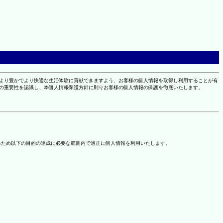
により豊かでより快適な生活体験に貢献できますよう、お客様の個人情報を取得し利用することが有
報の重要性を認識し、本個人情報保護方針に則りお客様の個人情報の保護を徹底いたします。
るため以下の目的の達成に必要な範囲内で適正に個人情報を利用いたします。