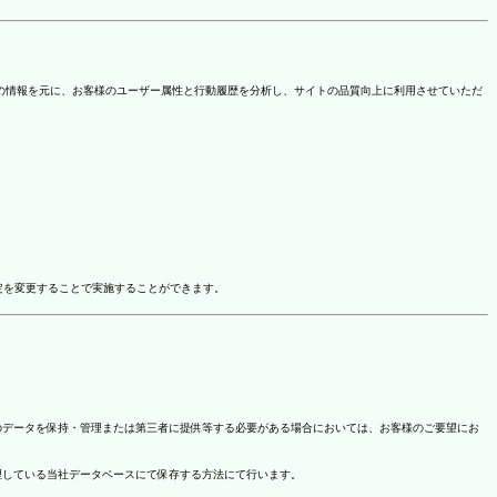
を取得しています。この情報を元に、お客様のユーザー属性と行動履歴を分析し、サイトの品質向上に利用させていただ
ドオン設定を変更することで実施することができます。
のデータを保持・管理または第三者に提供等する必要がある場合においては、お客様のご要望にお
理している当社データベースにて保存する方法にて行います。