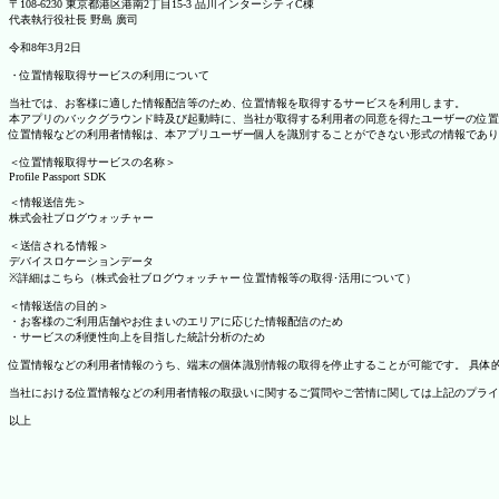
〒108-6230 東京都港区港南2丁目15-3 品川インターシティC棟
代表執行役社長 野島 廣司
令和8年3月2日
・位置情報取得サービスの利用について
当社では、お客様に適した情報配信等のため、位置情報を取得するサービスを利用します。
本アプリのバックグラウンド時及び起動時に、当社が取得する利用者の同意を得たユーザーの位置
位置情報などの利用者情報は、本アプリユーザー個人を識別することができない形式の情報であり
＜位置情報取得サービスの名称＞
Profile Passport SDK
＜情報送信先＞
株式会社ブログウォッチャー
＜送信される情報＞
デバイスロケーションデータ
※詳細はこちら（株式会社ブログウォッチャー 位置情報等の取得･活用について）
＜情報送信の目的＞
・お客様のご利用店舗やお住まいのエリアに応じた情報配信のため
・サービスの利便性向上を目指した統計分析のため
位置情報などの利用者情報のうち、端末の個体識別情報の取得を停止することが可能です。 具体的な設定
当社における位置情報などの利用者情報の取扱いに関するご質問やご苦情に関しては上記のプライ
以上