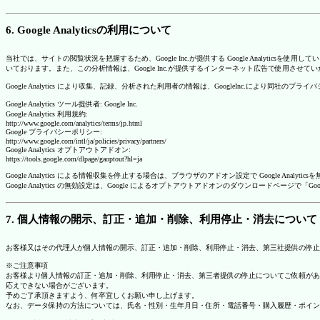
6. Google Analyticsの利用について
当社では、サイトの閲覧状況を把握するため、Google Inc.が提供する Google Analytics
いております。また、この分析情報は、Google Inc.が提供するインターネット広告で使用させて
Google Analytics により収集、記録、分析された利用者の情報は、GoogleInc.により同社
Google Analytics ツール提供者: Google Inc.
Google Analytics 利用規約:
http://www.google.com/analytics/terms/jp.html
Google プライバシーポリシー:
http://www.google.com/intl/ja/policies/privacy/partners/
Google Analytics オプトアウトアドオン:
https://tools.google.com/dlpage/gaoptout?hl=ja
Google Analytics による情報収集を停止する場合は、ブラウザのアドオン設定で Google An
Google Analytics の無効設定は、Google によるオプトアウトアドオンのダウンロードペ
7. 個人情報の開示、訂正・追加・削除、利用停止・消去について
お客様又はその代理人が個人情報の開示、訂正・追加・削除、利用停止・消去、第三社提供の停止
※ご注意事項
お客様より個人情報の訂正・追加・削除、利用停止・消去、第三者提供の停止についてご依頼があ
応えできない場合がございます。
予めご了承頂きますよう、何卒宜しくお願い申し上げます。
なお、データ保持の方法については、氏名・性別・生年月日・住所・電話番号・購入履歴・ポイン