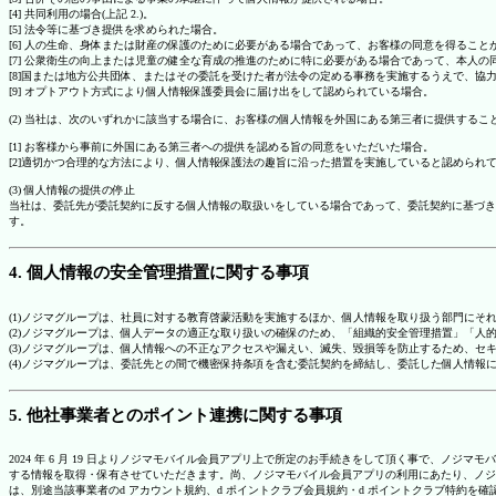
[4] 共同利用の場合(上記 2.)。
[5] 法令等に基づき提供を求められた場合。
[6] 人の生命、身体または財産の保護のために必要がある場合であって、お客様の同意を得ること
[7] 公衆衛生の向上または児童の健全な育成の推進のために特に必要がある場合であって、本人
[8]国または地方公共団体、またはその委託を受けた者が法令の定める事務を実施するうえで、
[9] オプトアウト方式により個人情報保護委員会に届け出をして認められている場合。
(2) 当社は、次のいずれかに該当する場合に、お客様の個人情報を外国にある第三者に提供するこ
[1] お客様から事前に外国にある第三者への提供を認める旨の同意をいただいた場合。
[2]適切かつ合理的な方法により、個人情報保護法の趣旨に沿った措置を実施していると認められ
(3) 個人情報の提供の停止
当社は、委託先が委託契約に反する個人情報の取扱いをしている場合であって、委託契約に基づき
す。
4. 個人情報の安全管理措置に関する事項
(1)ノジマグループは、社員に対する教育啓蒙活動を実施するほか、個人情報を取り扱う部門にそ
(2)ノジマグループは、個人データの適正な取り扱いの確保のため、「組織的安全管理措置」「
(3)ノジマグループは、個人情報への不正なアクセスや漏えい、滅失、毀損等を防止するため、セ
(4)ノジマグループは、委託先との間で機密保持条項を含む委託契約を締結し、委託した個人情
5. 他社事業者とのポイント連携に関する事項
2024 年 6 月 19 日よりノジマモバイル会員アプリ上で所定のお手続きをして頂く事で、ノ
する情報を取得・保有させていただきます。尚、ノジマモバイル会員アプリの利用にあたり、ノジ
は、別途当該事業者のd アカウント規約、d ポイントクラブ会員規約・d ポイントクラブ特約を