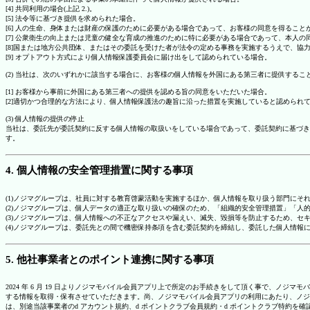
[4] 共同利用の場合(上記 2.)。
[5] 法令等に基づき提供を求められた場合。
[6] 人の生命、身体または財産の保護のために必要がある場合であって、お客様の同意を得ること
[7] 公衆衛生の向上または児童の健全な育成の推進のために特に必要がある場合であって、本人
[8]国または地方公共団体、またはその委託を受けた者が法令の定める事務を実施するうえで、
[9] オプトアウト方式により個人情報保護委員会に届け出をして認められている場合。
(2) 当社は、次のいずれかに該当する場合に、お客様の個人情報を外国にある第三者に提供するこ
[1] お客様から事前に外国にある第三者への提供を認める旨の同意をいただいた場合。
[2]適切かつ合理的な方法により、個人情報保護法の趣旨に沿った措置を実施していると認められ
(3) 個人情報の提供の停止
当社は、委託先が委託契約に反する個人情報の取扱いをしている場合であって、委託契約に基づき
す。
4. 個人情報の安全管理措置に関する事項
(1)ノジマグループは、社員に対する教育啓蒙活動を実施するほか、個人情報を取り扱う部門にそ
(2)ノジマグループは、個人データの適正な取り扱いの確保のため、「組織的安全管理措置」「
(3)ノジマグループは、個人情報への不正なアクセスや漏えい、滅失、毀損等を防止するため、セ
(4)ノジマグループは、委託先との間で機密保持条項を含む委託契約を締結し、委託した個人情
5. 他社事業者とのポイント連携に関する事項
2024 年 6 月 19 日よりノジマモバイル会員アプリ上で所定のお手続きをして頂く事で、ノ
する情報を取得・保有させていただきます。尚、ノジマモバイル会員アプリの利用にあたり、ノジ
は、別途当該事業者のd アカウント規約、d ポイントクラブ会員規約・d ポイントクラブ特約を