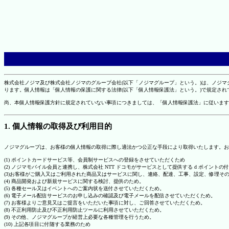
株式会社ノジマ及び株式会社ノジマのグループ会社(以下「ノジマグループ」という。)は、ノジ
ります。個人情報は「個人情報の保護に関する法律(以下「個人情報保護法」という。)で規定さ
尚、本個人情報保護方針に規定されていない事項につきましては、「個人情報保護法」に従います
1. 個人情報の取得及び利用目的
ノジマグループは、お客様の個人情報の取得に際し適法かつ公正な手段により取得いたします。お
(1) ポイントカードサービス等、会員制サービスへの登録をさせていただくため
(2) ノジマモバイル会員と連携し、株式会社 NTT ドコモがサービスとして提供する d ポイント
(3)お客様がご購入又はご利用された商品又はサービスに関し、連絡、配達、工事、設定、修理そ
(4) 商品開発および新規サービスに関する検討、提供のため。
(5) 各種セール又はイベントへのご案内状を送付させていただくため。
(6) 電子メール配信サービスのお申し込みの確認及び電子メールを配信させていただくため。
(7) お客様よりご意見又はご提言をいただいた事項に対し、ご回答させていただくため。
(8) 不正利用防止及び不正利用防止ツールに利用させていただくため。
(9) その他、ノジマグループが経営上必要な各種管理を行うため。
(10) 上記各項目に付随する業務のため