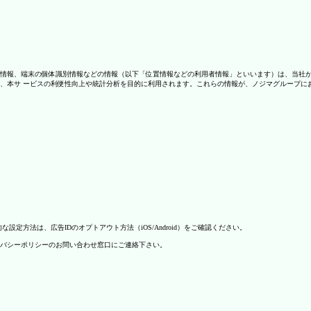
情報、端末の個体識別情報などの情報（以下「位置情報などの利用者情報」といいます）は、当社
、本サ ービスの利便性向上や統計分析を目的に利用されます。これらの情報が、ノジマグループに
方法は、広告IDのオプトアウト方法（iOS/Android）をご確認ください。
バシーポリシーのお問い合わせ窓口にご連絡下さい。