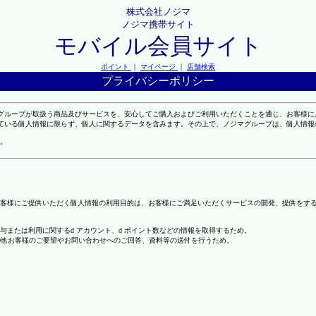
株式会社ノジマ
ノジマ携帯サイト
モバイル会員サイト
ポイント
｜
マイページ
｜
店舗検索
プライバシーポリシー
マグループが取扱う商品及びサービスを、安心してご購入およびご利用いただくことを通じ、お客様
れている個人情報に限らず、個人に関するデータを含みます。その上で、ノジマグループは、個人情
。
客様にご提供いただく個人情報の利用目的は、お客様にご満足いただくサービスの開発、提供をす
の付与または利用に関するd アカウント、d ポイント数などの情報を取得するため。
の他お客様のご要望やお問い合わせへのご回答、資料等の送付を行うため。