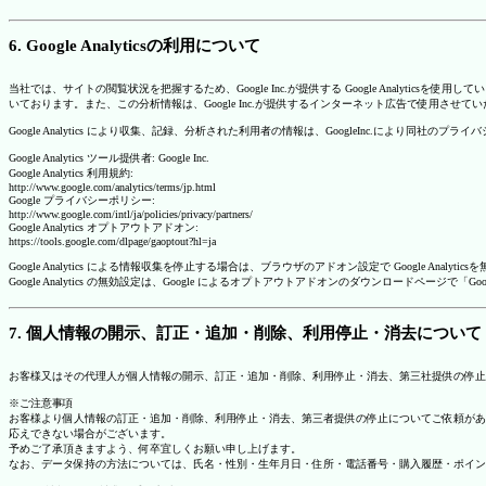
6. Google Analyticsの利用について
当社では、サイトの閲覧状況を把握するため、Google Inc.が提供する Google Analytics
いております。また、この分析情報は、Google Inc.が提供するインターネット広告で使用させて
Google Analytics により収集、記録、分析された利用者の情報は、GoogleInc.により同社
Google Analytics ツール提供者: Google Inc.
Google Analytics 利用規約:
http://www.google.com/analytics/terms/jp.html
Google プライバシーポリシー:
http://www.google.com/intl/ja/policies/privacy/partners/
Google Analytics オプトアウトアドオン:
https://tools.google.com/dlpage/gaoptout?hl=ja
Google Analytics による情報収集を停止する場合は、ブラウザのアドオン設定で Google An
Google Analytics の無効設定は、Google によるオプトアウトアドオンのダウンロードペ
7. 個人情報の開示、訂正・追加・削除、利用停止・消去について
お客様又はその代理人が個人情報の開示、訂正・追加・削除、利用停止・消去、第三社提供の停止
※ご注意事項
お客様より個人情報の訂正・追加・削除、利用停止・消去、第三者提供の停止についてご依頼があ
応えできない場合がございます。
予めご了承頂きますよう、何卒宜しくお願い申し上げます。
なお、データ保持の方法については、氏名・性別・生年月日・住所・電話番号・購入履歴・ポイン