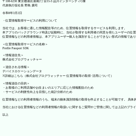
〒108-6230 東京都港区港南2丁目15-3 品川インターシティC棟
代表執行役社長 野島 廣司
令和8年3月2日
・位置情報取得サービスの利用について
当社では、お客様に適した情報配信等のため、位置情報を取得するサービスを利用します。
本アプリのバックグラウンド時及び起動時に、当社が取得する利用者の同意を得たユーザーの位置
位置情報などの利用者情報は、本アプリユーザー個人を識別することができない形式の情報であり
＜位置情報取得サービスの名称＞
Profile Passport SDK
＜情報送信先＞
株式会社ブログウォッチャー
＜送信される情報＞
デバイスロケーションデータ
※詳細はこちら（株式会社ブログウォッチャー 位置情報等の取得･活用について）
＜情報送信の目的＞
・お客様のご利用店舗やお住まいのエリアに応じた情報配信のため
・サービスの利便性向上を目指した統計分析のため
位置情報などの利用者情報のうち、端末の個体識別情報の取得を停止することが可能です。 具体的な設定
当社における位置情報などの利用者情報の取扱いに関するご質問やご苦情に関しては上記のプライ
以上