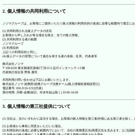
2. 個人情報の共同利用について
ノジマグループは、お客様にご提供いただく個人情報の利用目的の達成に必要な範囲内で適正にお
(1) 共同利用される個人データの項目
お客様から申し入れが有る場合を除き、全ての個人情報。
(2) 共同利用する者の範囲
ノジマグループ
(3) 利用目的
上記 1.の利用目的と同じ。
(4) 個人データの管理について責任を有する者の名称、住所、代表者等
株式会社ノジマ
〒108-6230 東京都港区港南2丁目15-3 品川インターシティC棟
代表執行役社長 野島 廣司
共同利用の問い合わせは下記にお願いいたします。
株式会社ノジマ 総務部/総務グループ法務チーム(個人情報保護相談窓口)
電話番号: 050-3116-1212(代表)
受付時間: 月曜~金曜(祝日、年末年始は除く) 10:00~16:00
3. 個人情報の第三社提供について
(1) 当社は、次のいずれかに該当する場合、お客様の個人情報を第三者(外国にある第三者を除く。
[1] お客様から事前に同意をいただいた場合。
[2] 利用目的の達成に必要な範囲内でにおいて、当社の業務委託先(再委託先を含みます。)に当該
[3] 合併その他の事由による事業の承継に伴って個人情報が提供される場合。