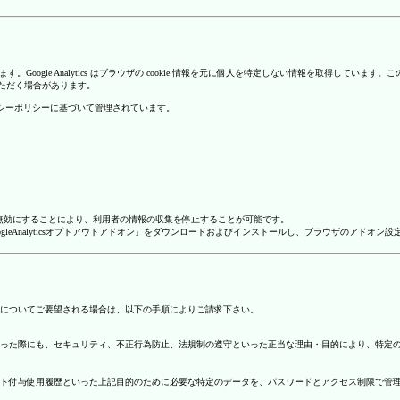
を使用しています。Google Analytics はブラウザの cookie 情報を元に個人を特定しない情報
いただく場合があります。
のプライバシーポリシーに基づいて管理されています。
alyticsを無効にすることにより、利用者の情報の収集を停止することが可能です。
ージで「GoogleAnalyticsオプトアウトアドオン」をダウンロードおよびインストールし、ブラウザのア
についてご要望される場合は、以下の手順によりご請求下さい。
った際にも、セキュリティ、不正行為防止、法規制の遵守といった正当な理由・目的により、特定
ト付与使用履歴といった上記目的のために必要な特定のデータを、パスワードとアクセス制限で管