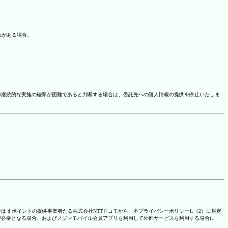
れがある場合。
の継続的な実施の確保が困難であると判断する場合は、委託先への個人情報の提供を停止いたしま
は d ポイントの提供事業者たる株式会社NTTドコモから、本プライバシーポリシー1.（2）に規定
が必要となる場合、およびノジマモバイル会員アプリを利用して外部サービスを利用する場合に