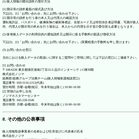
(1) 個人情報の開示請求の受付方法
[1] 開示等の請求書面の様式及び方法
下記(3)、[1]「お問い合わせ」先にお問い合わせ下さい。
[2] 開示等の請求を行う者の本人又は代理人の確認方法
運転免許証、パスポート、健康保険の被保険者証、在留カード又は特別永住者証明書、写真付個人
尚、代理人が開示等の求めを行う場合は、本人からの代理を示す旨の委任状も必要となります。
(2) 保有個人データの利用目的の通知請求又は開示に係る手数料の額及び徴収方法
下記(3)、[1]「お問い合わせ」先にお問い合わせ下さい。(実費程度の手数料を申し受けます)
(3) お問い合わせ窓口
当社における個人データの取扱いに関するご質問やご苦情に関しては下記の窓口にご連絡下さい。
[1] お問い合わせ
〒108-6230 東京都港区港南2丁目15-3 品川インターシティC棟30階
株式会社ノジマ
総務部/総務グループ法務チーム(個人情報保護相談窓口)
電話番号: 050-3116-1212(代表)
受付時間: 月曜~金曜(祝日、年末年始は除く) 10:00~16:00
[2] 苦情のお申し出先
ノジマカスタマーセンター
電話番号: 045-228-3546
受付時間: 月曜~金曜(祝日、年末年始は除く) 10:00~16:00
8. その他の公表事項
個人情報取扱事業者の名称および住所並びに代表者の氏名
株式会社ノジマ