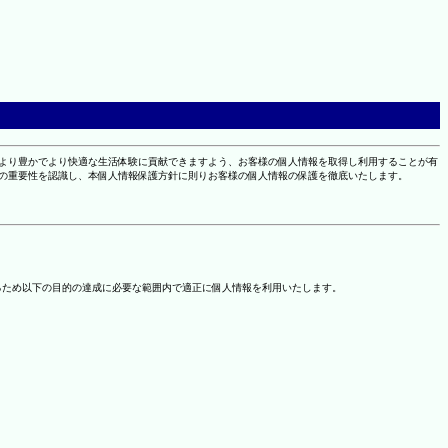
により豊かでより快適な生活体験に貢献できますよう、お客様の個人情報を取得し利用することが有
報の重要性を認識し、本個人情報保護方針に則りお客様の個人情報の保護を徹底いたします。
るため以下の目的の達成に必要な範囲内で適正に個人情報を利用いたします。