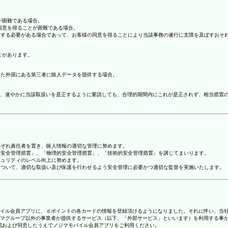
が困難である場合。
の同意を得ることが困難である場合。
協力する必要がある場合であって、お客様の同意を得ることにより当該事務の遂行に支障を及ぼすおそ
とがあります。
てた外国にある第三者に個人データを提供する場合。
、速やかに当該取扱いを是正するように要請しても、合理的期間内にこれが是正されず、相当措置
れぞれ責任者を置き、個人情報の適切な管理に努めます。
人的安全管理措置」、「物理的安全管理措置」、「技術的安全管理措置」を講じてまいります。
キュリティのレベル向上に努めます。
報について、適切な取扱い及び保護を行わせるよう安全管理に必要かつ適切な監督を実施いたします。
ジマモバイル会員アプリに、ｄポイントの各カードの情報を登録頂けるようになりました。それに伴い、当社
マグループ以外の事業者が提供するサービス（以下、「外部サービス」といいます）を利用する事
確認および同意したうえでノジマモバイル会員アプリをご利用ください。