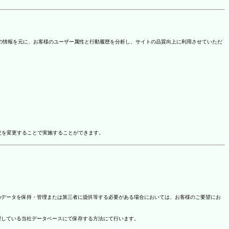
を取得しています。この情報を元に、お客様のユーザー属性と行動履歴を分析し、サイトの品質向上に利用させていただ
ドオン設定を変更することで実施することができます。
のデータを保持・管理または第三者に提供等する必要がある場合においては、お客様のご要望にお
理している当社データベースにて保存する方法にて行います。