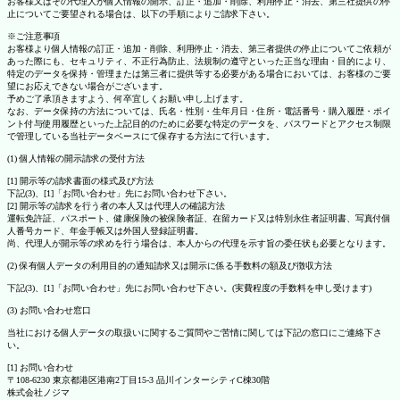
お客様又はその代理人が個人情報の開示、訂正・追加・削除、利用停止・消去、第三社提供の停
止についてご要望される場合は、以下の手順によりご請求下さい。
※ご注意事項
お客様より個人情報の訂正・追加・削除、利用停止・消去、第三者提供の停止についてご依頼が
あった際にも、セキュリティ、不正行為防止、法規制の遵守といった正当な理由・目的により、
特定のデータを保持・管理または第三者に提供等する必要がある場合においては、お客様のご要
望にお応えできない場合がございます。
予めご了承頂きますよう、何卒宜しくお願い申し上げます。
なお、データ保持の方法については、氏名・性別・生年月日・住所・電話番号・購入履歴・ポイ
ント付与使用履歴といった上記目的のために必要な特定のデータを、パスワードとアクセス制限
で管理している当社データベースにて保存する方法にて行います。
(1) 個人情報の開示請求の受付方法
[1] 開示等の請求書面の様式及び方法
下記(3)、[1]「お問い合わせ」先にお問い合わせ下さい。
[2] 開示等の請求を行う者の本人又は代理人の確認方法
運転免許証、パスポート、健康保険の被保険者証、在留カード又は特別永住者証明書、写真付個
人番号カード、年金手帳又は外国人登録証明書。
尚、代理人が開示等の求めを行う場合は、本人からの代理を示す旨の委任状も必要となります。
(2) 保有個人データの利用目的の通知請求又は開示に係る手数料の額及び徴収方法
下記(3)、[1]「お問い合わせ」先にお問い合わせ下さい。(実費程度の手数料を申し受けます)
(3) お問い合わせ窓口
当社における個人データの取扱いに関するご質問やご苦情に関しては下記の窓口にご連絡下さ
い。
[1] お問い合わせ
〒108-6230 東京都港区港南2丁目15-3 品川インターシティC棟30階
株式会社ノジマ