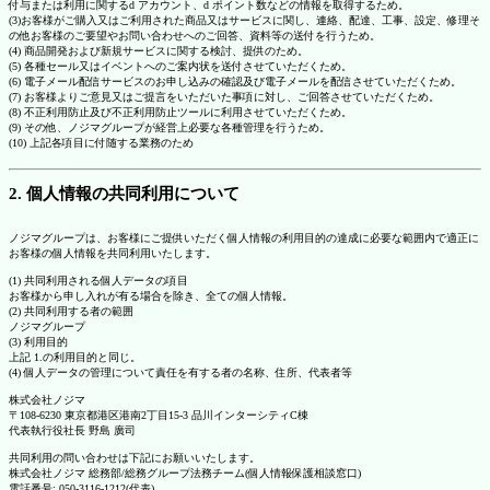
付与または利用に関するd アカウント、d ポイント数などの情報を取得するため。
(3)お客様がご購入又はご利用された商品又はサービスに関し、連絡、配達、工事、設定、修理そ
の他お客様のご要望やお問い合わせへのご回答、資料等の送付を行うため。
(4) 商品開発および新規サービスに関する検討、提供のため。
(5) 各種セール又はイベントへのご案内状を送付させていただくため。
(6) 電子メール配信サービスのお申し込みの確認及び電子メールを配信させていただくため。
(7) お客様よりご意見又はご提言をいただいた事項に対し、ご回答させていただくため。
(8) 不正利用防止及び不正利用防止ツールに利用させていただくため。
(9) その他、ノジマグループが経営上必要な各種管理を行うため。
(10) 上記各項目に付随する業務のため
2. 個人情報の共同利用について
ノジマグループは、お客様にご提供いただく個人情報の利用目的の達成に必要な範囲内で適正に
お客様の個人情報を共同利用いたします。
(1) 共同利用される個人データの項目
お客様から申し入れが有る場合を除き、全ての個人情報。
(2) 共同利用する者の範囲
ノジマグループ
(3) 利用目的
上記 1.の利用目的と同じ。
(4) 個人データの管理について責任を有する者の名称、住所、代表者等
株式会社ノジマ
〒108-6230 東京都港区港南2丁目15-3 品川インターシティC棟
代表執行役社長 野島 廣司
共同利用の問い合わせは下記にお願いいたします。
株式会社ノジマ 総務部/総務グループ法務チーム(個人情報保護相談窓口)
電話番号: 050-3116-1212(代表)