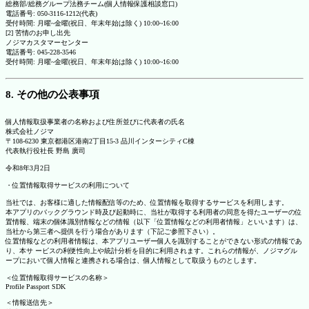
総務部/総務グループ法務チーム(個人情報保護相談窓口)
電話番号: 050-3116-1212(代表)
受付時間: 月曜~金曜(祝日、年末年始は除く) 10:00~16:00
[2] 苦情のお申し出先
ノジマカスタマーセンター
電話番号: 045-228-3546
受付時間: 月曜~金曜(祝日、年末年始は除く) 10:00~16:00
8. その他の公表事項
個人情報取扱事業者の名称および住所並びに代表者の氏名
株式会社ノジマ
〒108-6230 東京都港区港南2丁目15-3 品川インターシティC棟
代表執行役社長 野島 廣司
令和8年3月2日
・位置情報取得サービスの利用について
当社では、お客様に適した情報配信等のため、位置情報を取得するサービスを利用します。
本アプリのバックグラウンド時及び起動時に、当社が取得する利用者の同意を得たユーザーの位
置情報、端末の個体識別情報などの情報（以下「位置情報などの利用者情報」といいます）は、
当社から第三者へ提供を行う場合があります（下記ご参照下さい）。
位置情報などの利用者情報は、本アプリユーザー個人を識別することができない形式の情報であ
り、本サ ービスの利便性向上や統計分析を目的に利用されます。これらの情報が、ノジマグル
ープにおいて個人情報と連携される場合は、個人情報として取扱うものとします。
＜位置情報取得サービスの名称＞
Profile Passport SDK
＜情報送信先＞