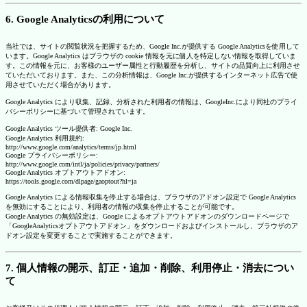
6. Google Analyticsの利用について
当社では、サイトの閲覧状況を把握するため、Google Inc.が提供する Google Analyticsを使用して
います。Google Analytics はブラウザの cookie 情報を元に個人を特定しない情報を取得していま
す。この情報を元に、お客様のユーザー属性と行動履歴を分析し、サイトの品質向上に利用させ
ていただいております。また、この分析情報は、Google Inc.が提供するインターネット広告で使
用させていただく場合があります。
Google Analytics により収集、記録、分析された利用者の情報は、GoogleInc.により同社のプライ
バシーポリシーに基づいて管理されています。
Google Analytics ツール提供者: Google Inc.
Google Analytics 利用規約:
http://www.google.com/analytics/terms/jp.html
Google プライバシーポリシー:
http://www.google.com/intl/ja/policies/privacy/partners/
Google Analytics オプトアウトアドオン:
https://tools.google.com/dlpage/gaoptout?hl=ja
Google Analytics による情報収集を停止する場合は、ブラウザのアドオン設定で Google Analytics
を無効にすることにより、利用者の情報の収集を停止することが可能です。
Google Analytics の無効設定は、Google によるオプトアウトアドオンのダウンロードページで
「GoogleAnalyticsオプトアウトアドオン」をダウンロードおよびインストールし、ブラウザのア
ドオン設定を変更することで実施することができます。
7. 個人情報の開示、訂正・追加・削除、利用停止・消去につい
て