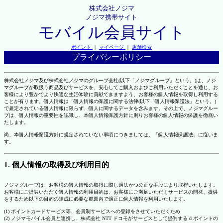
株式会社ノジマ
ノジマ携帯サイト
モバイル会員サイト
ポイント
｜
マイページ
｜
店舗検索
プライバシーポリシー
株式会社ノジマ及び株式会社ノジマのグループ会社(以下「ノジマグループ」という。)は、ノジ
マグループが取扱う商品及びサービスを、安心してご購入およびご利用いただくことを通じ、お
客様により豊かでより快適な生活体験に貢献できますよう、お客様の個人情報を取得し利用する
ことが有ります。個人情報は「個人情報の保護に関する法律(以下「個人情報保護法」という。)
で規定されている個人情報に限らず、個人に関するデータを含みます。その上で、ノジマグルー
プは、個人情報の重要性を認識し、本個人情報保護方針に則りお客様の個人情報の保護を徹底い
たします。
尚、本個人情報保護方針に規定されていない事項につきましては、「個人情報保護法」に従いま
す。
1. 個人情報の取得及び利用目的
ノジマグループは、お客様の個人情報の取得に際し適法かつ公正な手段により取得いたします。
お客様にご提供いただく個人情報の利用目的は、お客様にご満足いただくサービスの開発、提供
をするため以下の目的の達成に必要な範囲内で適正に個人情報を利用いたします。
(1) ポイントカードサービス等、会員制サービスへの登録をさせていただくため
(2) ノジマモバイル会員と連携し、株式会社 NTT ドコモがサービスとして提供する d ポイントの