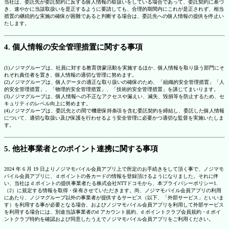
当社は、委託先が委託契約に反する個人情報の取扱いをしている場合であって、委託契約に基づ
き、速やかに当該取扱いを是正するように要請しても、合理的期間内にこれが是正されず、相当
措置の継続的な実施の確保が困難であると判断する場合は、委託先への個人情報の提供を停止い
たします。
4. 個人情報の安全管理措置に関する事項
(1)ノジマグループは、社員に対する教育啓蒙活動を実施するほか、個人情報を取り扱う部門にそ
れぞれ責任者を置き、個人情報の適切な管理に努めます。
(2)ノジマグループは、個人データの適正な取り扱いの確保のため、「組織的安全管理措置」「人
的安全管理措置」、「物理的安全管理措置」、「技術的安全管理措置」を講じてまいります。
(3)ノジマグループは、個人情報への不正なアクセスや漏えい、滅失、毀損等を防止するため、セ
キュリティのレベル向上に努めます。
(4)ノジマグループは、委託先との間で機密保持条項を含む委託契約を締結し、委託した個人情報
について、適切な取扱い及び保護を行わせるよう安全管理に必要かつ適切な監督を実施いたしま
す。
5. 他社事業者とのポイント連携に関する事項
2024 年 6 月 19 日よりノジマモバイル会員アプリ上で所定のお手続きをして頂く事で、ノジマモ
バイル会員アプリに、ｄポイントの各カードの情報を登録頂けるようになりました。それに伴
い、当社は d ポイントの提供事業者たる株式会社NTTドコモから、本プライバシーポリシー1.
（2）に規定する情報を取得・保有させていただきます。尚、ノジマモバイル会員アプリの利用
にあたり、ノジマグループ以外の事業者が提供するサービス（以下、「外部サービス」といいま
す）を利用する事が必要となる場合、およびノジマモバイル会員アプリを利用して外部サービス
を利用する場合には、別途当該事業者のd アカウント規約、d ポイントクラブ会員規約・d ポイ
ントクラブ特約を確認および同意したうえでノジマモバイル会員アプリをご利用ください。