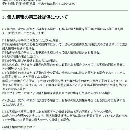
受付時間: 月曜~金曜(祝日、年末年始は除く) 10:00~16:00
3. 個人情報の第三社提供について
(1) 当社は、次のいずれかに該当する場合、お客様の個人情報を第三者(外国にある第三者を除
く。)に提供することがあります。
[1] お客様から事前に同意をいただいた場合。
[2] 利用目的の達成に必要な範囲内でにおいて、当社の業務委託先(再委託先を含みます。)に当該
個人情報を提供する場合。
[3] 合併その他の事由による事業の承継に伴って個人情報が提供される場合。
[4] 共同利用の場合(上記 2.)。
[5] 法令等に基づき提供を求められた場合。
[6] 人の生命、身体または財産の保護のために必要がある場合であって、お客様の同意を得るこ
とが困難である場合。
[7] 公衆衛生の向上または児童の健全な育成の推進のために特に必要がある場合であって、本人
の同意を得ることが困難である場合。
[8]国または地方公共団体、またはその委託を受けた者が法令の定める事務を実施するうえで、協
力する必要がある場合であって、お客様の同意を得ることにより当該事務の遂行に支障を及ぼす
おそれがある場合。
[9] オプトアウト方式により個人情報保護委員会に届け出をして認められている場合。
(2) 当社は、次のいずれかに該当する場合に、お客様の個人情報を外国にある第三者に提供する
ことがあります。
[1] お客様から事前に外国にある第三者への提供を認める旨の同意をいただいた場合。
[2]適切かつ合理的な方法により、個人情報保護法の趣旨に沿った措置を実施していると認められ
てた外国にある第三者に個人データを提供する場合。
(3) 個人情報の提供の停止