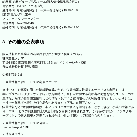
総務部/総務グループ法務チーム(個人情報保護相談窓口)
電話番号: 050-3116-1212(代表)
受付時間: 月曜~金曜(祝日、年末年始は除く) 10:00~16:00
[2] 苦情のお申し出先
ノジマカスタマーセンター
電話番号: 045-228-3546
受付時間: 月曜~金曜(祝日、年末年始は除く) 10:00~16:00
8. その他の公表事項
個人情報取扱事業者の名称および住所並びに代表者の氏名
株式会社ノジマ
〒108-6230 東京都港区港南2丁目15-3 品川インターシティC棟
代表執行役社長 野島 廣司
令和8年3月2日
・位置情報取得サービスの利用について
当社では、お客様に適した情報配信等のため、位置情報を取得するサービスを利用します。
本アプリのバックグラウンド時及び起動時に、当社が取得する利用者の同意を得たユーザーの位
置情報、端末の個体識別情報などの情報（以下「位置情報などの利用者情報」といいます）は、
当社から第三者へ提供を行う場合があります（下記ご参照下さい）。
位置情報などの利用者情報は、本アプリユーザー個人を識別することができない形式の情報であ
り、本サ ービスの利便性向上や統計分析を目的に利用されます。これらの情報が、ノジマグル
ープにおいて個人情報と連携される場合は、個人情報として取扱うものとします。
＜位置情報取得サービスの名称＞
Profile Passport SDK
＜情報送信先＞