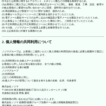
付与または利用に関するd アカウント、d ポイント数などの情報を取得するため。
(3)お客様がご購入又はご利用された商品又はサービスに関し、連絡、配達、工事、設定、修理そ
の他お客様のご要望やお問い合わせへのご回答、資料等の送付を行うため。
(4) 商品開発および新規サービスに関する検討、提供のため。
(5) 各種セール又はイベントへのご案内状を送付させていただくため。
(6) 電子メール配信サービスのお申し込みの確認及び電子メールを配信させていただくため。
(7) お客様よりご意見又はご提言をいただいた事項に対し、ご回答させていただくため。
(8) 不正利用防止及び不正利用防止ツールに利用させていただくため。
(9) その他、ノジマグループが経営上必要な各種管理を行うため。
(10) 上記各項目に付随する業務のため
2. 個人情報の共同利用について
ノジマグループは、お客様にご提供いただく個人情報の利用目的の達成に必要な範囲内で適正に
お客様の個人情報を共同利用いたします。
(1) 共同利用される個人データの項目
お客様から申し入れが有る場合を除き、全ての個人情報。
(2) 共同利用する者の範囲
ノジマグループ
(3) 利用目的
上記 1.の利用目的と同じ。
(4) 個人データの管理について責任を有する者の名称、住所、代表者等
株式会社ノジマ
〒108-6230 東京都港区港南2丁目15-3 品川インターシティC棟
代表執行役社長 野島 廣司
共同利用の問い合わせは下記にお願いいたします。
株式会社ノジマ 総務部/総務グループ法務チーム(個人情報保護相談窓口)
電話番号: 050-3116-1212(代表)