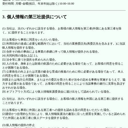
受付時間: 月曜~金曜(祝日、年末年始は除く) 10:00~16:00
3. 個人情報の第三社提供について
(1) 当社は、次のいずれかに該当する場合、お客様の個人情報を第三者(外国にある第三者を除
く。)に提供することがあります。
[1] お客様から事前に同意をいただいた場合。
[2] 利用目的の達成に必要な範囲内でにおいて、当社の業務委託先(再委託先を含みます。)に当該
個人情報を提供する場合。
[3] 合併その他の事由による事業の承継に伴って個人情報が提供される場合。
[4] 共同利用の場合(上記 2.)。
[5] 法令等に基づき提供を求められた場合。
[6] 人の生命、身体または財産の保護のために必要がある場合であって、お客様の同意を得るこ
とが困難である場合。
[7] 公衆衛生の向上または児童の健全な育成の推進のために特に必要がある場合であって、本人
の同意を得ることが困難である場合。
[8]国または地方公共団体、またはその委託を受けた者が法令の定める事務を実施するうえで、協
力する必要がある場合であって、お客様の同意を得ることにより当該事務の遂行に支障を及ぼす
おそれがある場合。
[9] オプトアウト方式により個人情報保護委員会に届け出をして認められている場合。
(2) 当社は、次のいずれかに該当する場合に、お客様の個人情報を外国にある第三者に提供する
ことがあります。
[1] お客様から事前に外国にある第三者への提供を認める旨の同意をいただいた場合。
[2]適切かつ合理的な方法により、個人情報保護法の趣旨に沿った措置を実施していると認められ
てた外国にある第三者に個人データを提供する場合。
(3) 個人情報の提供の停止