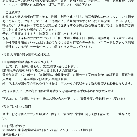
お客様又はその代理人が個人情報の開示、訂正・追加・削除、利用停止・消去、第三社提供の停
止についてご要望される場合は、以下の手順によりご請求下さい。
※ご注意事項
お客様より個人情報の訂正・追加・削除、利用停止・消去、第三者提供の停止についてご依頼が
あった際にも、セキュリティ、不正行為防止、法規制の遵守といった正当な理由・目的により、
特定のデータを保持・管理または第三者に提供等する必要がある場合においては、お客様のご要
望にお応えできない場合がございます。
予めご了承頂きますよう、何卒宜しくお願い申し上げます。
なお、データ保持の方法については、氏名・性別・生年月日・住所・電話番号・購入履歴・ポイ
ント付与使用履歴といった上記目的のために必要な特定のデータを、パスワードとアクセス制限
で管理している当社データベースにて保存する方法にて行います。
(1) 個人情報の開示請求の受付方法
[1] 開示等の請求書面の様式及び方法
下記(3)、[1]「お問い合わせ」先にお問い合わせ下さい。
[2] 開示等の請求を行う者の本人又は代理人の確認方法
運転免許証、パスポート、健康保険の被保険者証、在留カード又は特別永住者証明書、写真付個
人番号カード、年金手帳又は外国人登録証明書。
尚、代理人が開示等の求めを行う場合は、本人からの代理を示す旨の委任状も必要となります。
(2) 保有個人データの利用目的の通知請求又は開示に係る手数料の額及び徴収方法
下記(3)、[1]「お問い合わせ」先にお問い合わせ下さい。(実費程度の手数料を申し受けます)
(3) お問い合わせ窓口
当社における個人データの取扱いに関するご質問やご苦情に関しては下記の窓口にご連絡下さ
い。
[1] お問い合わせ
〒108-6230 東京都港区港南2丁目15-3 品川インターシティC棟30階
株式会社ノジマ