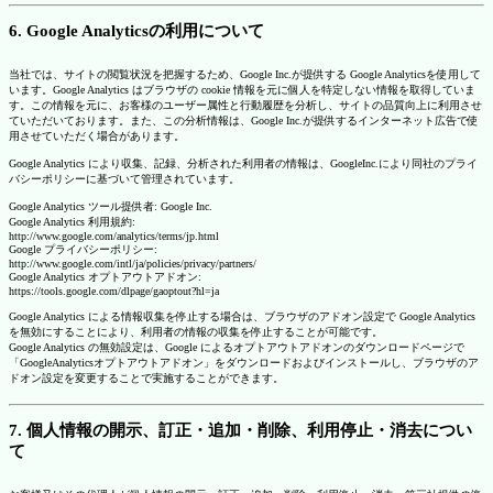
6. Google Analyticsの利用について
当社では、サイトの閲覧状況を把握するため、Google Inc.が提供する Google Analyticsを使用して
います。Google Analytics はブラウザの cookie 情報を元に個人を特定しない情報を取得していま
す。この情報を元に、お客様のユーザー属性と行動履歴を分析し、サイトの品質向上に利用させ
ていただいております。また、この分析情報は、Google Inc.が提供するインターネット広告で使
用させていただく場合があります。
Google Analytics により収集、記録、分析された利用者の情報は、GoogleInc.により同社のプライ
バシーポリシーに基づいて管理されています。
Google Analytics ツール提供者: Google Inc.
Google Analytics 利用規約:
http://www.google.com/analytics/terms/jp.html
Google プライバシーポリシー:
http://www.google.com/intl/ja/policies/privacy/partners/
Google Analytics オプトアウトアドオン:
https://tools.google.com/dlpage/gaoptout?hl=ja
Google Analytics による情報収集を停止する場合は、ブラウザのアドオン設定で Google Analytics
を無効にすることにより、利用者の情報の収集を停止することが可能です。
Google Analytics の無効設定は、Google によるオプトアウトアドオンのダウンロードページで
「GoogleAnalyticsオプトアウトアドオン」をダウンロードおよびインストールし、ブラウザのア
ドオン設定を変更することで実施することができます。
7. 個人情報の開示、訂正・追加・削除、利用停止・消去につい
て