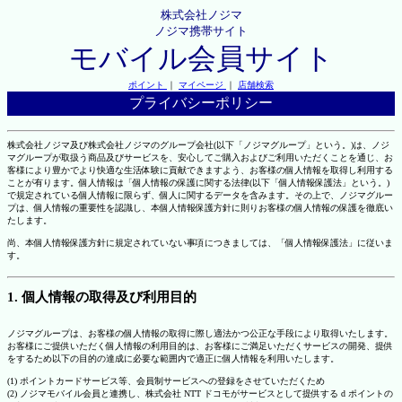
株式会社ノジマ
ノジマ携帯サイト
モバイル会員サイト
ポイント
｜
マイページ
｜
店舗検索
プライバシーポリシー
株式会社ノジマ及び株式会社ノジマのグループ会社(以下「ノジマグループ」という。)は、ノジ
マグループが取扱う商品及びサービスを、安心してご購入およびご利用いただくことを通じ、お
客様により豊かでより快適な生活体験に貢献できますよう、お客様の個人情報を取得し利用する
ことが有ります。個人情報は「個人情報の保護に関する法律(以下「個人情報保護法」という。)
で規定されている個人情報に限らず、個人に関するデータを含みます。その上で、ノジマグルー
プは、個人情報の重要性を認識し、本個人情報保護方針に則りお客様の個人情報の保護を徹底い
たします。
尚、本個人情報保護方針に規定されていない事項につきましては、「個人情報保護法」に従いま
す。
1. 個人情報の取得及び利用目的
ノジマグループは、お客様の個人情報の取得に際し適法かつ公正な手段により取得いたします。
お客様にご提供いただく個人情報の利用目的は、お客様にご満足いただくサービスの開発、提供
をするため以下の目的の達成に必要な範囲内で適正に個人情報を利用いたします。
(1) ポイントカードサービス等、会員制サービスへの登録をさせていただくため
(2) ノジマモバイル会員と連携し、株式会社 NTT ドコモがサービスとして提供する d ポイントの