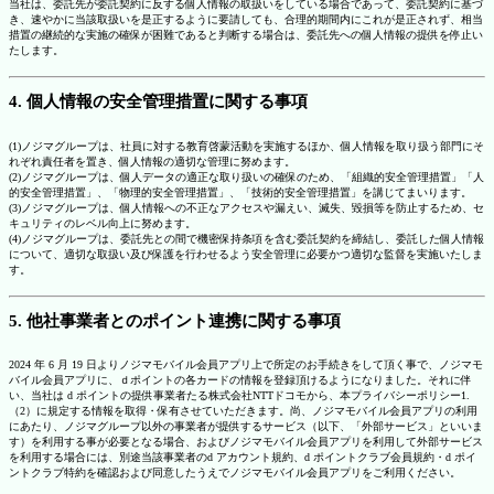
当社は、委託先が委託契約に反する個人情報の取扱いをしている場合であって、委託契約に基づ
き、速やかに当該取扱いを是正するように要請しても、合理的期間内にこれが是正されず、相当
措置の継続的な実施の確保が困難であると判断する場合は、委託先への個人情報の提供を停止い
たします。
4. 個人情報の安全管理措置に関する事項
(1)ノジマグループは、社員に対する教育啓蒙活動を実施するほか、個人情報を取り扱う部門にそ
れぞれ責任者を置き、個人情報の適切な管理に努めます。
(2)ノジマグループは、個人データの適正な取り扱いの確保のため、「組織的安全管理措置」「人
的安全管理措置」、「物理的安全管理措置」、「技術的安全管理措置」を講じてまいります。
(3)ノジマグループは、個人情報への不正なアクセスや漏えい、滅失、毀損等を防止するため、セ
キュリティのレベル向上に努めます。
(4)ノジマグループは、委託先との間で機密保持条項を含む委託契約を締結し、委託した個人情報
について、適切な取扱い及び保護を行わせるよう安全管理に必要かつ適切な監督を実施いたしま
す。
5. 他社事業者とのポイント連携に関する事項
2024 年 6 月 19 日よりノジマモバイル会員アプリ上で所定のお手続きをして頂く事で、ノジマモ
バイル会員アプリに、ｄポイントの各カードの情報を登録頂けるようになりました。それに伴
い、当社は d ポイントの提供事業者たる株式会社NTTドコモから、本プライバシーポリシー1.
（2）に規定する情報を取得・保有させていただきます。尚、ノジマモバイル会員アプリの利用
にあたり、ノジマグループ以外の事業者が提供するサービス（以下、「外部サービス」といいま
す）を利用する事が必要となる場合、およびノジマモバイル会員アプリを利用して外部サービス
を利用する場合には、別途当該事業者のd アカウント規約、d ポイントクラブ会員規約・d ポイ
ントクラブ特約を確認および同意したうえでノジマモバイル会員アプリをご利用ください。