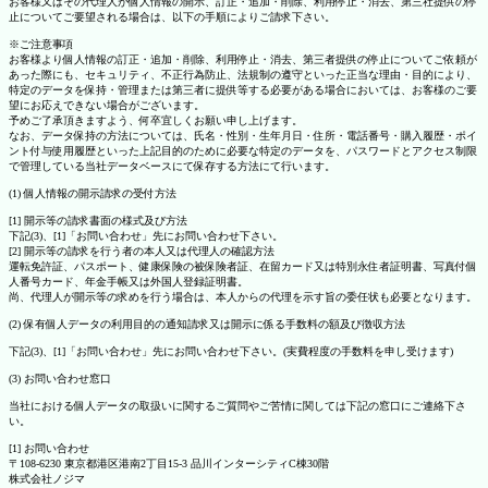
お客様又はその代理人が個人情報の開示、訂正・追加・削除、利用停止・消去、第三社提供の停
止についてご要望される場合は、以下の手順によりご請求下さい。
※ご注意事項
お客様より個人情報の訂正・追加・削除、利用停止・消去、第三者提供の停止についてご依頼が
あった際にも、セキュリティ、不正行為防止、法規制の遵守といった正当な理由・目的により、
特定のデータを保持・管理または第三者に提供等する必要がある場合においては、お客様のご要
望にお応えできない場合がございます。
予めご了承頂きますよう、何卒宜しくお願い申し上げます。
なお、データ保持の方法については、氏名・性別・生年月日・住所・電話番号・購入履歴・ポイ
ント付与使用履歴といった上記目的のために必要な特定のデータを、パスワードとアクセス制限
で管理している当社データベースにて保存する方法にて行います。
(1) 個人情報の開示請求の受付方法
[1] 開示等の請求書面の様式及び方法
下記(3)、[1]「お問い合わせ」先にお問い合わせ下さい。
[2] 開示等の請求を行う者の本人又は代理人の確認方法
運転免許証、パスポート、健康保険の被保険者証、在留カード又は特別永住者証明書、写真付個
人番号カード、年金手帳又は外国人登録証明書。
尚、代理人が開示等の求めを行う場合は、本人からの代理を示す旨の委任状も必要となります。
(2) 保有個人データの利用目的の通知請求又は開示に係る手数料の額及び徴収方法
下記(3)、[1]「お問い合わせ」先にお問い合わせ下さい。(実費程度の手数料を申し受けます)
(3) お問い合わせ窓口
当社における個人データの取扱いに関するご質問やご苦情に関しては下記の窓口にご連絡下さ
い。
[1] お問い合わせ
〒108-6230 東京都港区港南2丁目15-3 品川インターシティC棟30階
株式会社ノジマ