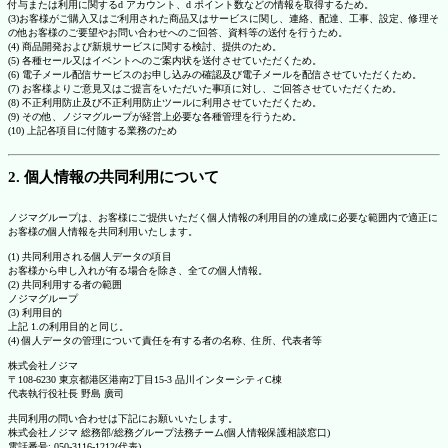
付与または利用に関するd アカウント、d ポイント数などの情報を取得するため。
(3)お客様がご購入又はご利用された商品又はサービスに関し、連絡、配達、工事、設定、修理そ
の他お客様のご要望やお問い合わせへのご回答、資料等の送付を行うため。
(4) 商品開発および新規サービスに関する検討、提供のため。
(5) 各種セール又はイベントへのご案内状を送付させていただくため。
(6) 電子メール配信サービスのお申し込みの確認及び電子メールを配信させていただくため。
(7) お客様よりご意見又はご提言をいただいた事項に対し、ご回答させていただくため。
(8) 不正利用防止及び不正利用防止ツールに利用させていただくため。
(9) その他、ノジマグループが経営上必要な各種管理を行うため。
(10) 上記各項目に付随する業務のため
2. 個人情報の共同利用について
ノジマグループは、お客様にご提供いただく個人情報の利用目的の達成に必要な範囲内で適正に
お客様の個人情報を共同利用いたします。
(1) 共同利用される個人データの項目
お客様から申し入れが有る場合を除き、全ての個人情報。
(2) 共同利用する者の範囲
ノジマグループ
(3) 利用目的
上記 1.の利用目的と同じ。
(4) 個人データの管理について責任を有する者の名称、住所、代表者等
株式会社ノジマ
〒108-6230 東京都港区港南2丁目15-3 品川インターシティC棟
代表執行役社長 野島 廣司
共同利用の問い合わせは下記にお願いいたします。
株式会社ノジマ 総務部/総務グループ法務チーム(個人情報保護相談窓口)
電話番号: 050-3116-1212(代表)