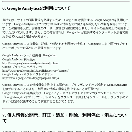
6. Google Analyticsの利用について
当社では、サイトの閲覧状況を把握するため、Google Inc.が提供する Google Analyticsを使用して
います。Google Analytics はブラウザの cookie 情報を元に個人を特定しない情報を取得していま
す。この情報を元に、お客様のユーザー属性と行動履歴を分析し、サイトの品質向上に利用させ
ていただいております。また、この分析情報は、Google Inc.が提供するインターネット広告で使
用させていただく場合があります。
Google Analytics により収集、記録、分析された利用者の情報は、GoogleInc.により同社のプライ
バシーポリシーに基づいて管理されています。
Google Analytics ツール提供者: Google Inc.
Google Analytics 利用規約:
http://www.google.com/analytics/terms/jp.html
Google プライバシーポリシー:
http://www.google.com/intl/ja/policies/privacy/partners/
Google Analytics オプトアウトアドオン:
https://tools.google.com/dlpage/gaoptout?hl=ja
Google Analytics による情報収集を停止する場合は、ブラウザのアドオン設定で Google Analytics
を無効にすることにより、利用者の情報の収集を停止することが可能です。
Google Analytics の無効設定は、Google によるオプトアウトアドオンのダウンロードページで
「GoogleAnalyticsオプトアウトアドオン」をダウンロードおよびインストールし、ブラウザのア
ドオン設定を変更することで実施することができます。
7. 個人情報の開示、訂正・追加・削除、利用停止・消去につい
て