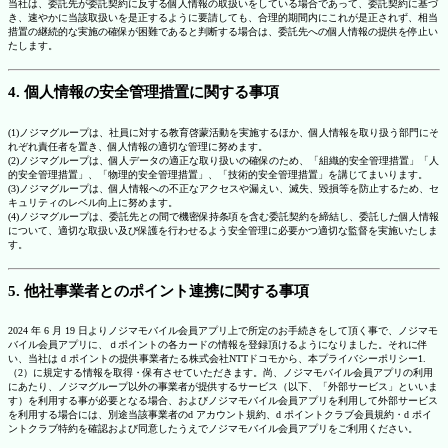
当社は、委託先が委託契約に反する個人情報の取扱いをしている場合であって、委託契約に基づ
き、速やかに当該取扱いを是正するように要請しても、合理的期間内にこれが是正されず、相当
措置の継続的な実施の確保が困難であると判断する場合は、委託先への個人情報の提供を停止い
たします。
4. 個人情報の安全管理措置に関する事項
(1)ノジマグループは、社員に対する教育啓蒙活動を実施するほか、個人情報を取り扱う部門にそ
れぞれ責任者を置き、個人情報の適切な管理に努めます。
(2)ノジマグループは、個人データの適正な取り扱いの確保のため、「組織的安全管理措置」「人
的安全管理措置」、「物理的安全管理措置」、「技術的安全管理措置」を講じてまいります。
(3)ノジマグループは、個人情報への不正なアクセスや漏えい、滅失、毀損等を防止するため、セ
キュリティのレベル向上に努めます。
(4)ノジマグループは、委託先との間で機密保持条項を含む委託契約を締結し、委託した個人情報
について、適切な取扱い及び保護を行わせるよう安全管理に必要かつ適切な監督を実施いたしま
す。
5. 他社事業者とのポイント連携に関する事項
2024 年 6 月 19 日よりノジマモバイル会員アプリ上で所定のお手続きをして頂く事で、ノジマモ
バイル会員アプリに、ｄポイントの各カードの情報を登録頂けるようになりました。それに伴
い、当社は d ポイントの提供事業者たる株式会社NTTドコモから、本プライバシーポリシー1.
（2）に規定する情報を取得・保有させていただきます。尚、ノジマモバイル会員アプリの利用
にあたり、ノジマグループ以外の事業者が提供するサービス（以下、「外部サービス」といいま
す）を利用する事が必要となる場合、およびノジマモバイル会員アプリを利用して外部サービス
を利用する場合には、別途当該事業者のd アカウント規約、d ポイントクラブ会員規約・d ポイ
ントクラブ特約を確認および同意したうえでノジマモバイル会員アプリをご利用ください。