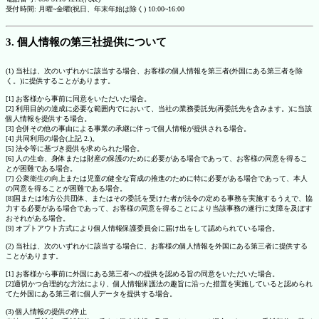
受付時間: 月曜~金曜(祝日、年末年始は除く) 10:00~16:00
3. 個人情報の第三社提供について
(1) 当社は、次のいずれかに該当する場合、お客様の個人情報を第三者(外国にある第三者を除
く。)に提供することがあります。
[1] お客様から事前に同意をいただいた場合。
[2] 利用目的の達成に必要な範囲内でにおいて、当社の業務委託先(再委託先を含みます。)に当該
個人情報を提供する場合。
[3] 合併その他の事由による事業の承継に伴って個人情報が提供される場合。
[4] 共同利用の場合(上記 2.)。
[5] 法令等に基づき提供を求められた場合。
[6] 人の生命、身体または財産の保護のために必要がある場合であって、お客様の同意を得るこ
とが困難である場合。
[7] 公衆衛生の向上または児童の健全な育成の推進のために特に必要がある場合であって、本人
の同意を得ることが困難である場合。
[8]国または地方公共団体、またはその委託を受けた者が法令の定める事務を実施するうえで、協
力する必要がある場合であって、お客様の同意を得ることにより当該事務の遂行に支障を及ぼす
おそれがある場合。
[9] オプトアウト方式により個人情報保護委員会に届け出をして認められている場合。
(2) 当社は、次のいずれかに該当する場合に、お客様の個人情報を外国にある第三者に提供する
ことがあります。
[1] お客様から事前に外国にある第三者への提供を認める旨の同意をいただいた場合。
[2]適切かつ合理的な方法により、個人情報保護法の趣旨に沿った措置を実施していると認められ
てた外国にある第三者に個人データを提供する場合。
(3) 個人情報の提供の停止