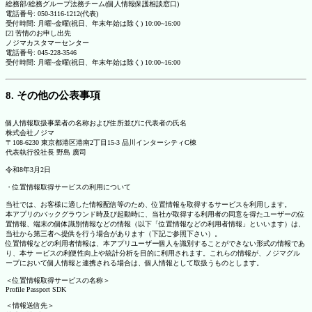
総務部/総務グループ法務チーム(個人情報保護相談窓口)
電話番号: 050-3116-1212(代表)
受付時間: 月曜~金曜(祝日、年末年始は除く) 10:00~16:00
[2] 苦情のお申し出先
ノジマカスタマーセンター
電話番号: 045-228-3546
受付時間: 月曜~金曜(祝日、年末年始は除く) 10:00~16:00
8. その他の公表事項
個人情報取扱事業者の名称および住所並びに代表者の氏名
株式会社ノジマ
〒108-6230 東京都港区港南2丁目15-3 品川インターシティC棟
代表執行役社長 野島 廣司
令和8年3月2日
・位置情報取得サービスの利用について
当社では、お客様に適した情報配信等のため、位置情報を取得するサービスを利用します。
本アプリのバックグラウンド時及び起動時に、当社が取得する利用者の同意を得たユーザーの位
置情報、端末の個体識別情報などの情報（以下「位置情報などの利用者情報」といいます）は、
当社から第三者へ提供を行う場合があります（下記ご参照下さい）。
位置情報などの利用者情報は、本アプリユーザー個人を識別することができない形式の情報であ
り、本サ ービスの利便性向上や統計分析を目的に利用されます。これらの情報が、ノジマグル
ープにおいて個人情報と連携される場合は、個人情報として取扱うものとします。
＜位置情報取得サービスの名称＞
Profile Passport SDK
＜情報送信先＞