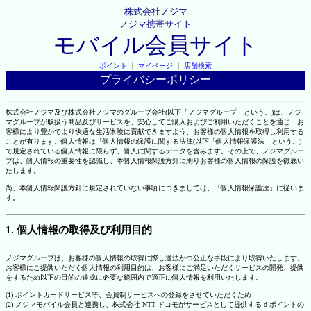
株式会社ノジマ
ノジマ携帯サイト
モバイル会員サイト
ポイント
｜
マイページ
｜
店舗検索
プライバシーポリシー
株式会社ノジマ及び株式会社ノジマのグループ会社(以下「ノジマグループ」という。)は、ノジ
マグループが取扱う商品及びサービスを、安心してご購入およびご利用いただくことを通じ、お
客様により豊かでより快適な生活体験に貢献できますよう、お客様の個人情報を取得し利用する
ことが有ります。個人情報は「個人情報の保護に関する法律(以下「個人情報保護法」という。)
で規定されている個人情報に限らず、個人に関するデータを含みます。その上で、ノジマグルー
プは、個人情報の重要性を認識し、本個人情報保護方針に則りお客様の個人情報の保護を徹底い
たします。
尚、本個人情報保護方針に規定されていない事項につきましては、「個人情報保護法」に従いま
す。
1. 個人情報の取得及び利用目的
ノジマグループは、お客様の個人情報の取得に際し適法かつ公正な手段により取得いたします。
お客様にご提供いただく個人情報の利用目的は、お客様にご満足いただくサービスの開発、提供
をするため以下の目的の達成に必要な範囲内で適正に個人情報を利用いたします。
(1) ポイントカードサービス等、会員制サービスへの登録をさせていただくため
(2) ノジマモバイル会員と連携し、株式会社 NTT ドコモがサービスとして提供する d ポイントの