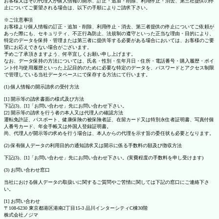
お客様又はその代理人が個人情報の開示、訂正・追加・削除、利用停止・消去、第三社提供の停
止についてご要望される場合は、以下の手順によりご請求下さい。
※ご注意事項
お客様より個人情報の訂正・追加・削除、利用停止・消去、第三者提供の停止についてご依頼が
あった際にも、セキュリティ、不正行為防止、法規制の遵守といった正当な理由・目的により、
特定のデータを保持・管理または第三者に提供等する必要がある場合においては、お客様のご要
望にお応えできない場合がございます。
予めご了承頂きますよう、何卒宜しくお願い申し上げます。
なお、データ保持の方法については、氏名・性別・生年月日・住所・電話番号・購入履歴・ポイ
ント付与使用履歴といった上記目的のために必要な特定のデータを、パスワードとアクセス制限
で管理している当社データベースにて保存する方法にて行います。
(1) 個人情報の開示請求の受付方法
[1] 開示等の請求書面の様式及び方法
下記(3)、[1]「お問い合わせ」先にお問い合わせ下さい。
[2] 開示等の請求を行う者の本人又は代理人の確認方法
運転免許証、パスポート、健康保険の被保険者証、在留カード又は特別永住者証明書、写真付個
人番号カード、年金手帳又は外国人登録証明書。
尚、代理人が開示等の求めを行う場合は、本人からの代理を示す旨の委任状も必要となります。
(2) 保有個人データの利用目的の通知請求又は開示に係る手数料の額及び徴収方法
下記(3)、[1]「お問い合わせ」先にお問い合わせ下さい。(実費程度の手数料を申し受けます)
(3) お問い合わせ窓口
当社における個人データの取扱いに関するご質問やご苦情に関しては下記の窓口にご連絡下さ
い。
[1] お問い合わせ
〒108-6230 東京都港区港南2丁目15-3 品川インターシティC棟30階
株式会社ノジマ