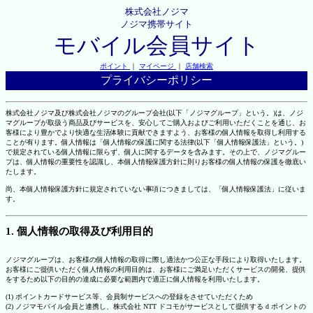
株式会社ノジマ
ノジマ携帯サイト
モバイル会員サイト
ポイント
｜
マイページ
｜
店舗検索
プライバシーポリシー
株式会社ノジマ及び株式会社ノジマのグループ会社(以下「ノジマグループ」という。)は、ノジ
マグループが取扱う商品及びサービスを、安心してご購入およびご利用いただくことを通じ、お
客様により豊かでより快適な生活体験に貢献できますよう、お客様の個人情報を取得し利用する
ことが有ります。個人情報は「個人情報の保護に関する法律(以下「個人情報保護法」という。)
で規定されている個人情報に限らず、個人に関するデータを含みます。その上で、ノジマグルー
プは、個人情報の重要性を認識し、本個人情報保護方針に則りお客様の個人情報の保護を徹底い
たします。
尚、本個人情報保護方針に規定されていない事項につきましては、「個人情報保護法」に従いま
す。
1. 個人情報の取得及び利用目的
ノジマグループは、お客様の個人情報の取得に際し適法かつ公正な手段により取得いたします。
お客様にご提供いただく個人情報の利用目的は、お客様にご満足いただくサービスの開発、提供
をするため以下の目的の達成に必要な範囲内で適正に個人情報を利用いたします。
(1) ポイントカードサービス等、会員制サービスへの登録をさせていただくため
(2) ノジマモバイル会員と連携し、株式会社 NTT ドコモがサービスとして提供する d ポイントの