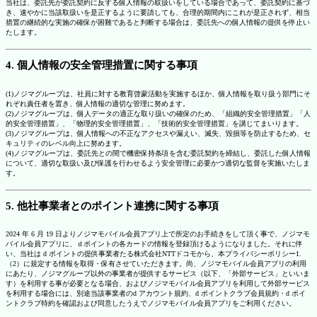
当社は、委託先が委託契約に反する個人情報の取扱いをしている場合であって、委託契約に基づ
き、速やかに当該取扱いを是正するように要請しても、合理的期間内にこれが是正されず、相当
措置の継続的な実施の確保が困難であると判断する場合は、委託先への個人情報の提供を停止い
たします。
4. 個人情報の安全管理措置に関する事項
(1)ノジマグループは、社員に対する教育啓蒙活動を実施するほか、個人情報を取り扱う部門にそ
れぞれ責任者を置き、個人情報の適切な管理に努めます。
(2)ノジマグループは、個人データの適正な取り扱いの確保のため、「組織的安全管理措置」「人
的安全管理措置」、「物理的安全管理措置」、「技術的安全管理措置」を講じてまいります。
(3)ノジマグループは、個人情報への不正なアクセスや漏えい、滅失、毀損等を防止するため、セ
キュリティのレベル向上に努めます。
(4)ノジマグループは、委託先との間で機密保持条項を含む委託契約を締結し、委託した個人情報
について、適切な取扱い及び保護を行わせるよう安全管理に必要かつ適切な監督を実施いたしま
す。
5. 他社事業者とのポイント連携に関する事項
2024 年 6 月 19 日よりノジマモバイル会員アプリ上で所定のお手続きをして頂く事で、ノジマモ
バイル会員アプリに、ｄポイントの各カードの情報を登録頂けるようになりました。それに伴
い、当社は d ポイントの提供事業者たる株式会社NTTドコモから、本プライバシーポリシー1.
（2）に規定する情報を取得・保有させていただきます。尚、ノジマモバイル会員アプリの利用
にあたり、ノジマグループ以外の事業者が提供するサービス（以下、「外部サービス」といいま
す）を利用する事が必要となる場合、およびノジマモバイル会員アプリを利用して外部サービス
を利用する場合には、別途当該事業者のd アカウント規約、d ポイントクラブ会員規約・d ポイ
ントクラブ特約を確認および同意したうえでノジマモバイル会員アプリをご利用ください。