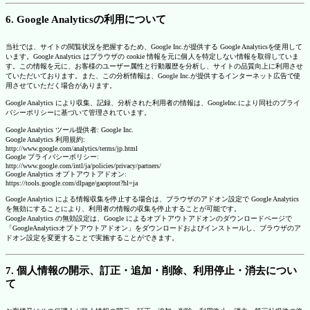
6. Google Analyticsの利用について
当社では、サイトの閲覧状況を把握するため、Google Inc.が提供する Google Analyticsを使用して
います。Google Analytics はブラウザの cookie 情報を元に個人を特定しない情報を取得していま
す。この情報を元に、お客様のユーザー属性と行動履歴を分析し、サイトの品質向上に利用させ
ていただいております。また、この分析情報は、Google Inc.が提供するインターネット広告で使
用させていただく場合があります。
Google Analytics により収集、記録、分析された利用者の情報は、GoogleInc.により同社のプライ
バシーポリシーに基づいて管理されています。
Google Analytics ツール提供者: Google Inc.
Google Analytics 利用規約:
http://www.google.com/analytics/terms/jp.html
Google プライバシーポリシー:
http://www.google.com/intl/ja/policies/privacy/partners/
Google Analytics オプトアウトアドオン:
https://tools.google.com/dlpage/gaoptout?hl=ja
Google Analytics による情報収集を停止する場合は、ブラウザのアドオン設定で Google Analytics
を無効にすることにより、利用者の情報の収集を停止することが可能です。
Google Analytics の無効設定は、Google によるオプトアウトアドオンのダウンロードページで
「GoogleAnalyticsオプトアウトアドオン」をダウンロードおよびインストールし、ブラウザのア
ドオン設定を変更することで実施することができます。
7. 個人情報の開示、訂正・追加・削除、利用停止・消去につい
て