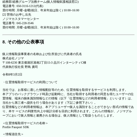
総務部/総務グループ法務チーム(個人情報保護相談窓口)
電話番号: 050-3116-1212(代表)
受付時間: 月曜~金曜(祝日、年末年始は除く) 10:00~16:00
[2] 苦情のお申し出先
ノジマカスタマーセンター
電話番号: 045-228-3546
受付時間: 月曜~金曜(祝日、年末年始は除く) 10:00~16:00
8. その他の公表事項
個人情報取扱事業者の名称および住所並びに代表者の氏名
株式会社ノジマ
〒108-6230 東京都港区港南2丁目15-3 品川インターシティC棟
代表執行役社長 野島 廣司
令和8年3月2日
・位置情報取得サービスの利用について
当社では、お客様に適した情報配信等のため、位置情報を取得するサービスを利用します。
本アプリのバックグラウンド時及び起動時に、当社が取得する利用者の同意を得たユーザーの位
置情報、端末の個体識別情報などの情報（以下「位置情報などの利用者情報」といいます）は、
当社から第三者へ提供を行う場合があります（下記ご参照下さい）。
位置情報などの利用者情報は、本アプリユーザー個人を識別することができない形式の情報であ
り、本サ ービスの利便性向上や統計分析を目的に利用されます。これらの情報が、ノジマグル
ープにおいて個人情報と連携される場合は、個人情報として取扱うものとします。
＜位置情報取得サービスの名称＞
Profile Passport SDK
＜情報送信先＞