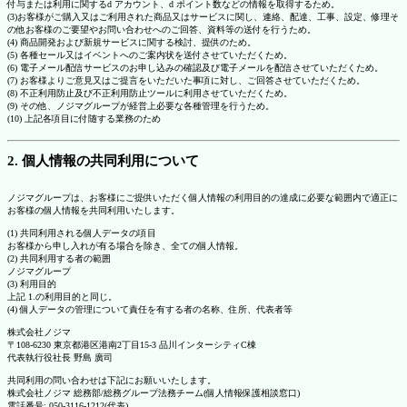
付与または利用に関するd アカウント、d ポイント数などの情報を取得するため。
(3)お客様がご購入又はご利用された商品又はサービスに関し、連絡、配達、工事、設定、修理そ
の他お客様のご要望やお問い合わせへのご回答、資料等の送付を行うため。
(4) 商品開発および新規サービスに関する検討、提供のため。
(5) 各種セール又はイベントへのご案内状を送付させていただくため。
(6) 電子メール配信サービスのお申し込みの確認及び電子メールを配信させていただくため。
(7) お客様よりご意見又はご提言をいただいた事項に対し、ご回答させていただくため。
(8) 不正利用防止及び不正利用防止ツールに利用させていただくため。
(9) その他、ノジマグループが経営上必要な各種管理を行うため。
(10) 上記各項目に付随する業務のため
2. 個人情報の共同利用について
ノジマグループは、お客様にご提供いただく個人情報の利用目的の達成に必要な範囲内で適正に
お客様の個人情報を共同利用いたします。
(1) 共同利用される個人データの項目
お客様から申し入れが有る場合を除き、全ての個人情報。
(2) 共同利用する者の範囲
ノジマグループ
(3) 利用目的
上記 1.の利用目的と同じ。
(4) 個人データの管理について責任を有する者の名称、住所、代表者等
株式会社ノジマ
〒108-6230 東京都港区港南2丁目15-3 品川インターシティC棟
代表執行役社長 野島 廣司
共同利用の問い合わせは下記にお願いいたします。
株式会社ノジマ 総務部/総務グループ法務チーム(個人情報保護相談窓口)
電話番号: 050-3116-1212(代表)