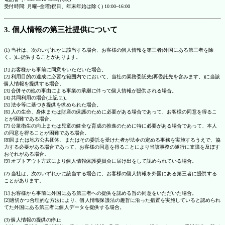
受付時間: 月曜~金曜(祝日、年末年始は除く) 10:00~16:00
3. 個人情報の第三社提供について
(1) 当社は、次のいずれかに該当する場合、お客様の個人情報を第三者(外国にある第三者を除
く。)に提供することがあります。
[1] お客様から事前に同意をいただいた場合。
[2] 利用目的の達成に必要な範囲内でにおいて、当社の業務委託先(再委託先を含みます。)に当該
個人情報を提供する場合。
[3] 合併その他の事由による事業の承継に伴って個人情報が提供される場合。
[4] 共同利用の場合(上記 2.)。
[5] 法令等に基づき提供を求められた場合。
[6] 人の生命、身体または財産の保護のために必要がある場合であって、お客様の同意を得るこ
とが困難である場合。
[7] 公衆衛生の向上または児童の健全な育成の推進のために特に必要がある場合であって、本人
の同意を得ることが困難である場合。
[8]国または地方公共団体、またはその委託を受けた者が法令の定める事務を実施するうえで、協
力する必要がある場合であって、お客様の同意を得ることにより当該事務の遂行に支障を及ぼす
おそれがある場合。
[9] オプトアウト方式により個人情報保護委員会に届け出をして認められている場合。
(2) 当社は、次のいずれかに該当する場合に、お客様の個人情報を外国にある第三者に提供する
ことがあります。
[1] お客様から事前に外国にある第三者への提供を認める旨の同意をいただいた場合。
[2]適切かつ合理的な方法により、個人情報保護法の趣旨に沿った措置を実施していると認められ
てた外国にある第三者に個人データを提供する場合。
(3) 個人情報の提供の停止