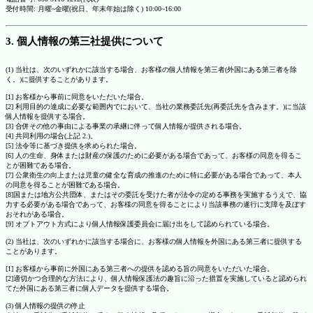
受付時間: 月曜~金曜(祝日、年末年始は除く) 10:00~16:00
3. 個人情報の第三社提供について
(1) 当社は、次のいずれかに該当する場合、お客様の個人情報を第三者(外国にある第三者を除
く。)に提供することがあります。
[1] お客様から事前に同意をいただいた場合。
[2] 利用目的の達成に必要な範囲内でにおいて、当社の業務委託先(再委託先を含みます。)に当該
個人情報を提供する場合。
[3] 合併その他の事由による事業の承継に伴って個人情報が提供される場合。
[4] 共同利用の場合(上記 2.)。
[5] 法令等に基づき提供を求められた場合。
[6] 人の生命、身体または財産の保護のために必要がある場合であって、お客様の同意を得るこ
とが困難である場合。
[7] 公衆衛生の向上または児童の健全な育成の推進のために特に必要がある場合であって、本人
の同意を得ることが困難である場合。
[8]国または地方公共団体、またはその委託を受けた者が法令の定める事務を実施するうえで、協
力する必要がある場合であって、お客様の同意を得ることにより当該事務の遂行に支障を及ぼす
おそれがある場合。
[9] オプトアウト方式により個人情報保護委員会に届け出をして認められている場合。
(2) 当社は、次のいずれかに該当する場合に、お客様の個人情報を外国にある第三者に提供する
ことがあります。
[1] お客様から事前に外国にある第三者への提供を認める旨の同意をいただいた場合。
[2]適切かつ合理的な方法により、個人情報保護法の趣旨に沿った措置を実施していると認められ
てた外国にある第三者に個人データを提供する場合。
(3) 個人情報の提供の停止