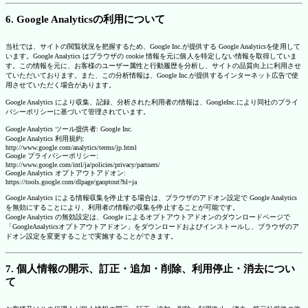
6. Google Analyticsの利用について
当社では、サイトの閲覧状況を把握するため、Google Inc.が提供する Google Analyticsを使用して
います。Google Analytics はブラウザの cookie 情報を元に個人を特定しない情報を取得していま
す。この情報を元に、お客様のユーザー属性と行動履歴を分析し、サイトの品質向上に利用させ
ていただいております。また、この分析情報は、Google Inc.が提供するインターネット広告で使
用させていただく場合があります。
Google Analytics により収集、記録、分析された利用者の情報は、GoogleInc.により同社のプライ
バシーポリシーに基づいて管理されています。
Google Analytics ツール提供者: Google Inc.
Google Analytics 利用規約:
http://www.google.com/analytics/terms/jp.html
Google プライバシーポリシー:
http://www.google.com/intl/ja/policies/privacy/partners/
Google Analytics オプトアウトアドオン:
https://tools.google.com/dlpage/gaoptout?hl=ja
Google Analytics による情報収集を停止する場合は、ブラウザのアドオン設定で Google Analytics
を無効にすることにより、利用者の情報の収集を停止することが可能です。
Google Analytics の無効設定は、Google によるオプトアウトアドオンのダウンロードページで
「GoogleAnalyticsオプトアウトアドオン」をダウンロードおよびインストールし、ブラウザのア
ドオン設定を変更することで実施することができます。
7. 個人情報の開示、訂正・追加・削除、利用停止・消去につい
て