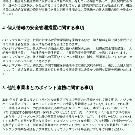
当社は、委託先が委託契約に反する個人情報の取扱いをしている場合であって、委託契約に基づ
き、速やかに当該取扱いを是正するように要請しても、合理的期間内にこれが是正されず、相当
措置の継続的な実施の確保が困難であると判断する場合は、委託先への個人情報の提供を停止い
たします。
4. 個人情報の安全管理措置に関する事項
(1)ノジマグループは、社員に対する教育啓蒙活動を実施するほか、個人情報を取り扱う部門にそ
れぞれ責任者を置き、個人情報の適切な管理に努めます。
(2)ノジマグループは、個人データの適正な取り扱いの確保のため、「組織的安全管理措置」「人
的安全管理措置」、「物理的安全管理措置」、「技術的安全管理措置」を講じてまいります。
(3)ノジマグループは、個人情報への不正なアクセスや漏えい、滅失、毀損等を防止するため、セ
キュリティのレベル向上に努めます。
(4)ノジマグループは、委託先との間で機密保持条項を含む委託契約を締結し、委託した個人情報
について、適切な取扱い及び保護を行わせるよう安全管理に必要かつ適切な監督を実施いたしま
す。
5. 他社事業者とのポイント連携に関する事項
2024 年 6 月 19 日よりノジマモバイル会員アプリ上で所定のお手続きをして頂く事で、ノジマモ
バイル会員アプリに、ｄポイントの各カードの情報を登録頂けるようになりました。それに伴
い、当社は d ポイントの提供事業者たる株式会社NTTドコモから、本プライバシーポリシー1.
（2）に規定する情報を取得・保有させていただきます。尚、ノジマモバイル会員アプリの利用
にあたり、ノジマグループ以外の事業者が提供するサービス（以下、「外部サービス」といいま
す）を利用する事が必要となる場合、およびノジマモバイル会員アプリを利用して外部サービス
を利用する場合には、別途当該事業者のd アカウント規約、d ポイントクラブ会員規約・d ポイ
ントクラブ特約を確認および同意したうえでノジマモバイル会員アプリをご利用ください。