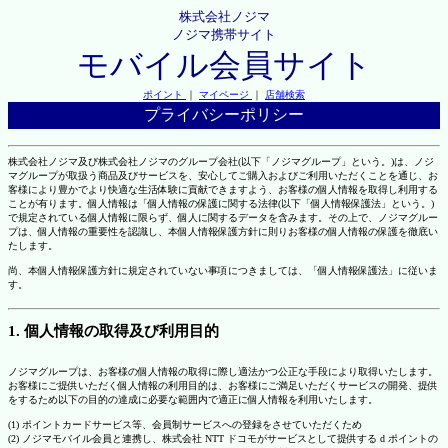
株式会社ノジマ
ノジマ携帯サイト
モバイル会員サイト
ポイント
｜
マイページ
｜
店舗検索
プライバシーポリシー
株式会社ノジマ及び株式会社ノジマのグループ会社(以下「ノジマグループ」という。)は、ノジ
マグループが取扱う商品及びサービスを、安心してご購入およびご利用いただくことを通じ、お
客様により豊かでより快適な生活体験に貢献できますよう、お客様の個人情報を取得し利用する
ことが有ります。個人情報は「個人情報の保護に関する法律(以下「個人情報保護法」という。)
で規定されている個人情報に限らず、個人に関するデータを含みます。その上で、ノジマグルー
プは、個人情報の重要性を認識し、本個人情報保護方針に則りお客様の個人情報の保護を徹底い
たします。
尚、本個人情報保護方針に規定されていない事項につきましては、「個人情報保護法」に従いま
す。
1. 個人情報の取得及び利用目的
ノジマグループは、お客様の個人情報の取得に際し適法かつ公正な手段により取得いたします。
お客様にご提供いただく個人情報の利用目的は、お客様にご満足いただくサービスの開発、提供
をするため以下の目的の達成に必要な範囲内で適正に個人情報を利用いたします。
(1) ポイントカードサービス等、会員制サービスへの登録をさせていただくため
(2) ノジマモバイル会員と連携し、株式会社 NTT ドコモがサービスとして提供する d ポイントの