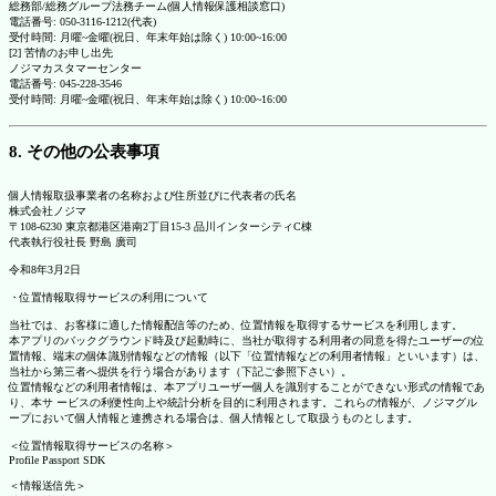
総務部/総務グループ法務チーム(個人情報保護相談窓口)
電話番号: 050-3116-1212(代表)
受付時間: 月曜~金曜(祝日、年末年始は除く) 10:00~16:00
[2] 苦情のお申し出先
ノジマカスタマーセンター
電話番号: 045-228-3546
受付時間: 月曜~金曜(祝日、年末年始は除く) 10:00~16:00
8. その他の公表事項
個人情報取扱事業者の名称および住所並びに代表者の氏名
株式会社ノジマ
〒108-6230 東京都港区港南2丁目15-3 品川インターシティC棟
代表執行役社長 野島 廣司
令和8年3月2日
・位置情報取得サービスの利用について
当社では、お客様に適した情報配信等のため、位置情報を取得するサービスを利用します。
本アプリのバックグラウンド時及び起動時に、当社が取得する利用者の同意を得たユーザーの位
置情報、端末の個体識別情報などの情報（以下「位置情報などの利用者情報」といいます）は、
当社から第三者へ提供を行う場合があります（下記ご参照下さい）。
位置情報などの利用者情報は、本アプリユーザー個人を識別することができない形式の情報であ
り、本サ ービスの利便性向上や統計分析を目的に利用されます。これらの情報が、ノジマグル
ープにおいて個人情報と連携される場合は、個人情報として取扱うものとします。
＜位置情報取得サービスの名称＞
Profile Passport SDK
＜情報送信先＞