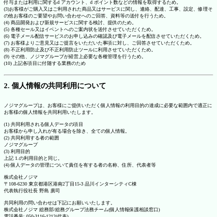
付与または利用に関するd アカウント、d ポイント数などの情報を取得するため。
(3)お客様がご購入又はご利用された商品又はサービスに関し、連絡、配達、工事、設定、修理そ
の他お客様のご要望やお問い合わせへのご回答、資料等の送付を行うため。
(4) 商品開発および新規サービスに関する検討、提供のため。
(5) 各種セール又はイベントへのご案内状を送付させていただくため。
(6) 電子メール配信サービスのお申し込みの確認及び電子メールを配信させていただくため。
(7) お客様よりご意見又はご提言をいただいた事項に対し、ご回答させていただくため。
(8) 不正利用防止及び不正利用防止ツールに利用させていただくため。
(9) その他、ノジマグループが経営上必要な各種管理を行うため。
(10) 上記各項目に付随する業務のため
2. 個人情報の共同利用について
ノジマグループは、お客様にご提供いただく個人情報の利用目的の達成に必要な範囲内で適正に
お客様の個人情報を共同利用いたします。
(1) 共同利用される個人データの項目
お客様から申し入れが有る場合を除き、全ての個人情報。
(2) 共同利用する者の範囲
ノジマグループ
(3) 利用目的
上記 1.の利用目的と同じ。
(4) 個人データの管理について責任を有する者の名称、住所、代表者等
株式会社ノジマ
〒108-6230 東京都港区港南2丁目15-3 品川インターシティC棟
代表執行役社長 野島 廣司
共同利用の問い合わせは下記にお願いいたします。
株式会社ノジマ 総務部/総務グループ法務チーム(個人情報保護相談窓口)
電話番号: 050-3116-1212(代表)