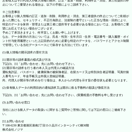
お客様又はその代理人が個人情報の開示、訂正・追加・削除、利用停止・消去、第三社提供の停
止についてご要望される場合は、以下の手順によりご請求下さい。
※ご注意事項
お客様より個人情報の訂正・追加・削除、利用停止・消去、第三者提供の停止についてご依頼が
あった際にも、セキュリティ、不正行為防止、法規制の遵守といった正当な理由・目的により、
特定のデータを保持・管理または第三者に提供等する必要がある場合においては、お客様のご要
望にお応えできない場合がございます。
予めご了承頂きますよう、何卒宜しくお願い申し上げます。
なお、データ保持の方法については、氏名・性別・生年月日・住所・電話番号・購入履歴・ポイ
ント付与使用履歴といった上記目的のために必要な特定のデータを、パスワードとアクセス制限
で管理している当社データベースにて保存する方法にて行います。
(1) 個人情報の開示請求の受付方法
[1] 開示等の請求書面の様式及び方法
下記(3)、[1]「お問い合わせ」先にお問い合わせ下さい。
[2] 開示等の請求を行う者の本人又は代理人の確認方法
運転免許証、パスポート、健康保険の被保険者証、在留カード又は特別永住者証明書、写真付個
人番号カード、年金手帳又は外国人登録証明書。
尚、代理人が開示等の求めを行う場合は、本人からの代理を示す旨の委任状も必要となります。
(2) 保有個人データの利用目的の通知請求又は開示に係る手数料の額及び徴収方法
下記(3)、[1]「お問い合わせ」先にお問い合わせ下さい。(実費程度の手数料を申し受けます)
(3) お問い合わせ窓口
当社における個人データの取扱いに関するご質問やご苦情に関しては下記の窓口にご連絡下さ
い。
[1] お問い合わせ
〒108-6230 東京都港区港南2丁目15-3 品川インターシティC棟30階
株式会社ノジマ