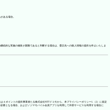
れがある場合。
の継続的な実施の確保が困難であると判断する場合は、委託先への個人情報の提供を停止いたしま
は d ポイントの提供事業者たる株式会社NTTドコモから、本プライバシーポリシー1.（2）に規定
が必要となる場合、およびノジマモバイル会員アプリを利用して外部サービスを利用する場合に