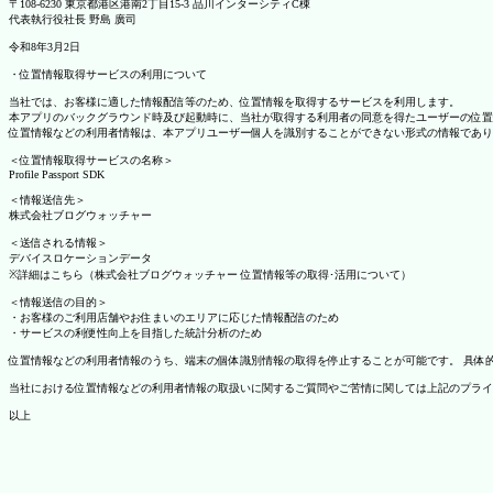
〒108-6230 東京都港区港南2丁目15-3 品川インターシティC棟
代表執行役社長 野島 廣司
令和8年3月2日
・位置情報取得サービスの利用について
当社では、お客様に適した情報配信等のため、位置情報を取得するサービスを利用します。
本アプリのバックグラウンド時及び起動時に、当社が取得する利用者の同意を得たユーザーの位置
位置情報などの利用者情報は、本アプリユーザー個人を識別することができない形式の情報であり
＜位置情報取得サービスの名称＞
Profile Passport SDK
＜情報送信先＞
株式会社ブログウォッチャー
＜送信される情報＞
デバイスロケーションデータ
※詳細はこちら（株式会社ブログウォッチャー 位置情報等の取得･活用について）
＜情報送信の目的＞
・お客様のご利用店舗やお住まいのエリアに応じた情報配信のため
・サービスの利便性向上を目指した統計分析のため
位置情報などの利用者情報のうち、端末の個体識別情報の取得を停止することが可能です。 具体的な設定
当社における位置情報などの利用者情報の取扱いに関するご質問やご苦情に関しては上記のプライ
以上