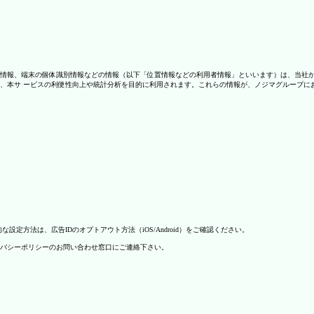
情報、端末の個体識別情報などの情報（以下「位置情報などの利用者情報」といいます）は、当社
、本サ ービスの利便性向上や統計分析を目的に利用されます。これらの情報が、ノジマグループに
方法は、広告IDのオプトアウト方法（iOS/Android）をご確認ください。
バシーポリシーのお問い合わせ窓口にご連絡下さい。