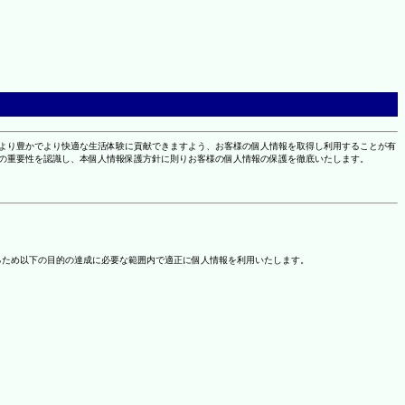
により豊かでより快適な生活体験に貢献できますよう、お客様の個人情報を取得し利用することが有
報の重要性を認識し、本個人情報保護方針に則りお客様の個人情報の保護を徹底いたします。
るため以下の目的の達成に必要な範囲内で適正に個人情報を利用いたします。