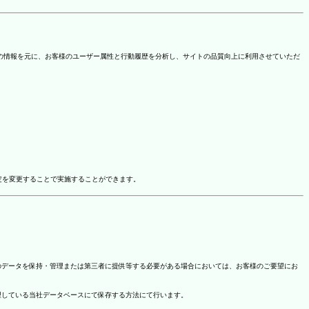
を取得しています。この情報を元に、お客様のユーザー属性と行動履歴を分析し、サイトの品質向上に利用させていただ
ドオン設定を変更することで実施することができます。
のデータを保持・管理または第三者に提供等する必要がある場合においては、お客様のご要望にお
理している当社データベースにて保存する方法にて行います。