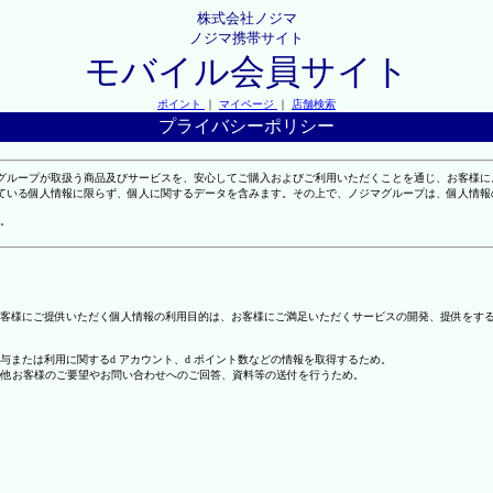
株式会社ノジマ
ノジマ携帯サイト
モバイル会員サイト
ポイント
｜
マイページ
｜
店舗検索
プライバシーポリシー
マグループが取扱う商品及びサービスを、安心してご購入およびご利用いただくことを通じ、お客様
れている個人情報に限らず、個人に関するデータを含みます。その上で、ノジマグループは、個人情
。
客様にご提供いただく個人情報の利用目的は、お客様にご満足いただくサービスの開発、提供をす
の付与または利用に関するd アカウント、d ポイント数などの情報を取得するため。
の他お客様のご要望やお問い合わせへのご回答、資料等の送付を行うため。