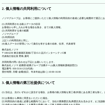
2. 個人情報の共同利用について
ノジマグループは、お客様にご提供いただく個人情報の利用目的の達成に必要な範囲内で適正にお
(1) 共同利用される個人データの項目
お客様から申し入れが有る場合を除き、全ての個人情報。
(2) 共同利用する者の範囲
ノジマグループ
(3) 利用目的
上記 1.の利用目的と同じ。
(4) 個人データの管理について責任を有する者の名称、住所、代表者等
株式会社ノジマ
〒108-6230 東京都港区港南2丁目15-3 品川インターシティC棟
代表執行役社長 野島 廣司
共同利用の問い合わせは下記にお願いいたします。
株式会社ノジマ 総務部/総務グループ法務チーム(個人情報保護相談窓口)
電話番号: 050-3116-1212(代表)
受付時間: 月曜~金曜(祝日、年末年始は除く) 10:00~16:00
3. 個人情報の第三社提供について
(1) 当社は、次のいずれかに該当する場合、お客様の個人情報を第三者(外国にある第三者を除く。
[1] お客様から事前に同意をいただいた場合。
[2] 利用目的の達成に必要な範囲内でにおいて、当社の業務委託先(再委託先を含みます。)に当該
[3] 合併その他の事由による事業の承継に伴って個人情報が提供される場合。