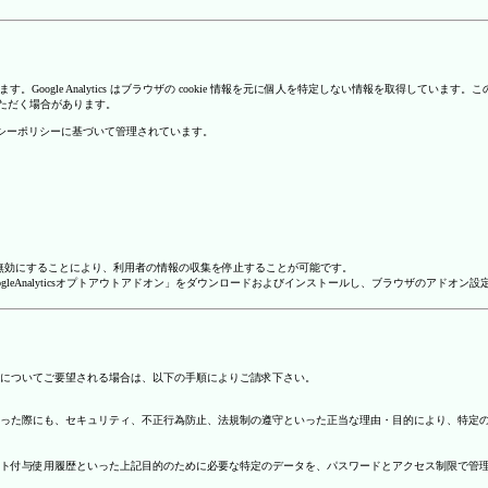
を使用しています。Google Analytics はブラウザの cookie 情報を元に個人を特定しない情報
いただく場合があります。
のプライバシーポリシーに基づいて管理されています。
alyticsを無効にすることにより、利用者の情報の収集を停止することが可能です。
ージで「GoogleAnalyticsオプトアウトアドオン」をダウンロードおよびインストールし、ブラウザのア
についてご要望される場合は、以下の手順によりご請求下さい。
った際にも、セキュリティ、不正行為防止、法規制の遵守といった正当な理由・目的により、特定
ト付与使用履歴といった上記目的のために必要な特定のデータを、パスワードとアクセス制限で管