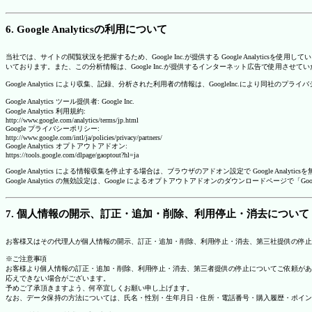
6. Google Analyticsの利用について
当社では、サイトの閲覧状況を把握するため、Google Inc.が提供する Google Analytics
いております。また、この分析情報は、Google Inc.が提供するインターネット広告で使用させて
Google Analytics により収集、記録、分析された利用者の情報は、GoogleInc.により同社
Google Analytics ツール提供者: Google Inc.
Google Analytics 利用規約:
http://www.google.com/analytics/terms/jp.html
Google プライバシーポリシー:
http://www.google.com/intl/ja/policies/privacy/partners/
Google Analytics オプトアウトアドオン:
https://tools.google.com/dlpage/gaoptout?hl=ja
Google Analytics による情報収集を停止する場合は、ブラウザのアドオン設定で Google An
Google Analytics の無効設定は、Google によるオプトアウトアドオンのダウンロードペ
7. 個人情報の開示、訂正・追加・削除、利用停止・消去について
お客様又はその代理人が個人情報の開示、訂正・追加・削除、利用停止・消去、第三社提供の停止
※ご注意事項
お客様より個人情報の訂正・追加・削除、利用停止・消去、第三者提供の停止についてご依頼があ
応えできない場合がございます。
予めご了承頂きますよう、何卒宜しくお願い申し上げます。
なお、データ保持の方法については、氏名・性別・生年月日・住所・電話番号・購入履歴・ポイン