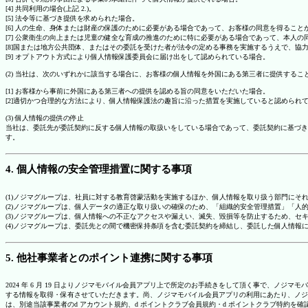
[4] 共同利用の場合(上記 2.)。
[5] 法令等に基づき提供を求められた場合。
[6] 人の生命、身体または財産の保護のために必要がある場合であって、お客様の同意を得ること
[7] 公衆衛生の向上または児童の健全な育成の推進のために特に必要がある場合であって、本人
[8]国または地方公共団体、またはその委託を受けた者が法令の定める事務を実施するうえで、
[9] オプトアウト方式により個人情報保護委員会に届け出をして認められている場合。
(2) 当社は、次のいずれかに該当する場合に、お客様の個人情報を外国にある第三者に提供するこ
[1] お客様から事前に外国にある第三者への提供を認める旨の同意をいただいた場合。
[2]適切かつ合理的な方法により、個人情報保護法の趣旨に沿った措置を実施していると認められ
(3) 個人情報の提供の停止
当社は、委託先が委託契約に反する個人情報の取扱いをしている場合であって、委託契約に基づき
す。
4. 個人情報の安全管理措置に関する事項
(1)ノジマグループは、社員に対する教育啓蒙活動を実施するほか、個人情報を取り扱う部門にそ
(2)ノジマグループは、個人データの適正な取り扱いの確保のため、「組織的安全管理措置」「
(3)ノジマグループは、個人情報への不正なアクセスや漏えい、滅失、毀損等を防止するため、セ
(4)ノジマグループは、委託先との間で機密保持条項を含む委託契約を締結し、委託した個人情
5. 他社事業者とのポイント連携に関する事項
2024 年 6 月 19 日よりノジマモバイル会員アプリ上で所定のお手続きをして頂く事で、ノ
する情報を取得・保有させていただきます。尚、ノジマモバイル会員アプリの利用にあたり、ノジ
は、別途当該事業者のd アカウント規約、d ポイントクラブ会員規約・d ポイントクラブ特約を