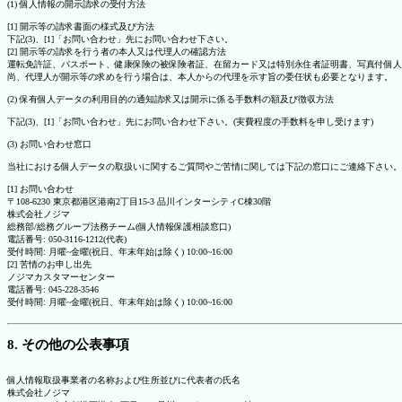
(1) 個人情報の開示請求の受付方法
[1] 開示等の請求書面の様式及び方法
下記(3)、[1]「お問い合わせ」先にお問い合わせ下さい。
[2] 開示等の請求を行う者の本人又は代理人の確認方法
運転免許証、パスポート、健康保険の被保険者証、在留カード又は特別永住者証明書、写真付個人
尚、代理人が開示等の求めを行う場合は、本人からの代理を示す旨の委任状も必要となります。
(2) 保有個人データの利用目的の通知請求又は開示に係る手数料の額及び徴収方法
下記(3)、[1]「お問い合わせ」先にお問い合わせ下さい。(実費程度の手数料を申し受けます)
(3) お問い合わせ窓口
当社における個人データの取扱いに関するご質問やご苦情に関しては下記の窓口にご連絡下さい。
[1] お問い合わせ
〒108-6230 東京都港区港南2丁目15-3 品川インターシティC棟30階
株式会社ノジマ
総務部/総務グループ法務チーム(個人情報保護相談窓口)
電話番号: 050-3116-1212(代表)
受付時間: 月曜~金曜(祝日、年末年始は除く) 10:00~16:00
[2] 苦情のお申し出先
ノジマカスタマーセンター
電話番号: 045-228-3546
受付時間: 月曜~金曜(祝日、年末年始は除く) 10:00~16:00
8. その他の公表事項
個人情報取扱事業者の名称および住所並びに代表者の氏名
株式会社ノジマ