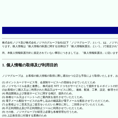
株式会社ノジマ及び株式会社ノジマのグループ会社(以下「ノジマグループ」という。)は、ノジ
ります。個人情報は「個人情報の保護に関する法律(以下「個人情報保護法」という。)で規定さ
尚、本個人情報保護方針に規定されていない事項につきましては、「個人情報保護法」に従います
1. 個人情報の取得及び利用目的
ノジマグループは、お客様の個人情報の取得に際し適法かつ公正な手段により取得いたします。お
(1) ポイントカードサービス等、会員制サービスへの登録をさせていただくため
(2) ノジマモバイル会員と連携し、株式会社 NTT ドコモがサービスとして提供する d ポイント
(3)お客様がご購入又はご利用された商品又はサービスに関し、連絡、配達、工事、設定、修理そ
(4) 商品開発および新規サービスに関する検討、提供のため。
(5) 各種セール又はイベントへのご案内状を送付させていただくため。
(6) 電子メール配信サービスのお申し込みの確認及び電子メールを配信させていただくため。
(7) お客様よりご意見又はご提言をいただいた事項に対し、ご回答させていただくため。
(8) 不正利用防止及び不正利用防止ツールに利用させていただくため。
(9) その他、ノジマグループが経営上必要な各種管理を行うため。
(10) 上記各項目に付随する業務のため