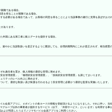
が困難である場合。
の同意を得ることが困難である場合。
協力する必要がある場合であって、お客様の同意を得ることにより当該事務の遂行に支障を及ぼすおそ
とがあります。
てた外国にある第三者に個人データを提供する場合。
、速やかに当該取扱いを是正するように要請しても、合理的期間内にこれが是正されず、相当措置
れぞれ責任者を置き、個人情報の適切な管理に努めます。
人的安全管理措置」、「物理的安全管理措置」、「技術的安全管理措置」を講じてまいります。
キュリティのレベル向上に努めます。
報について、適切な取扱い及び保護を行わせるよう安全管理に必要かつ適切な監督を実施いたします。
ジマモバイル会員アプリに、ｄポイントの各カードの情報を登録頂けるようになりました。それに伴い、当社
マグループ以外の事業者が提供するサービス（以下、「外部サービス」といいます）を利用する事
確認および同意したうえでノジマモバイル会員アプリをご利用ください。