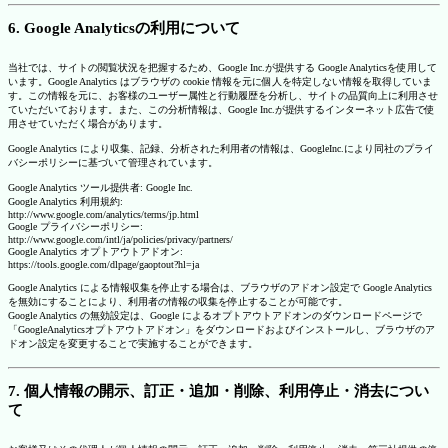
6. Google Analyticsの利用について
当社では、サイトの閲覧状況を把握するため、Google Inc.が提供する Google Analyticsを使用して
います。Google Analytics はブラウザの cookie 情報を元に個人を特定しない情報を取得していま
す。この情報を元に、お客様のユーザー属性と行動履歴を分析し、サイトの品質向上に利用させ
ていただいております。また、この分析情報は、Google Inc.が提供するインターネット広告で使
用させていただく場合があります。
Google Analytics により収集、記録、分析された利用者の情報は、GoogleInc.により同社のプライ
バシーポリシーに基づいて管理されています。
Google Analytics ツール提供者: Google Inc.
Google Analytics 利用規約:
http://www.google.com/analytics/terms/jp.html
Google プライバシーポリシー:
http://www.google.com/intl/ja/policies/privacy/partners/
Google Analytics オプトアウトアドオン:
https://tools.google.com/dlpage/gaoptout?hl=ja
Google Analytics による情報収集を停止する場合は、ブラウザのアドオン設定で Google Analytics
を無効にすることにより、利用者の情報の収集を停止することが可能です。
Google Analytics の無効設定は、Google によるオプトアウトアドオンのダウンロードページで
「GoogleAnalyticsオプトアウトアドオン」をダウンロードおよびインストールし、ブラウザのア
ドオン設定を変更することで実施することができます。
7. 個人情報の開示、訂正・追加・削除、利用停止・消去につい
て