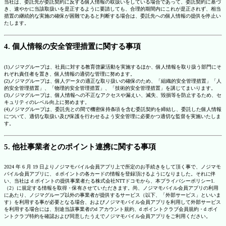
当社は、委託先が委託契約に反する個人情報の取扱いをしている場合であって、委託契約に基づ
き、速やかに当該取扱いを是正するように要請しても、合理的期間内にこれが是正されず、相当
措置の継続的な実施の確保が困難であると判断する場合は、委託先への個人情報の提供を停止い
たします。
4. 個人情報の安全管理措置に関する事項
(1)ノジマグループは、社員に対する教育啓蒙活動を実施するほか、個人情報を取り扱う部門にそ
れぞれ責任者を置き、個人情報の適切な管理に努めます。
(2)ノジマグループは、個人データの適正な取り扱いの確保のため、「組織的安全管理措置」「人
的安全管理措置」、「物理的安全管理措置」、「技術的安全管理措置」を講じてまいります。
(3)ノジマグループは、個人情報への不正なアクセスや漏えい、滅失、毀損等を防止するため、セ
キュリティのレベル向上に努めます。
(4)ノジマグループは、委託先との間で機密保持条項を含む委託契約を締結し、委託した個人情報
について、適切な取扱い及び保護を行わせるよう安全管理に必要かつ適切な監督を実施いたしま
す。
5. 他社事業者とのポイント連携に関する事項
2024 年 6 月 19 日よりノジマモバイル会員アプリ上で所定のお手続きをして頂く事で、ノジマモ
バイル会員アプリに、ｄポイントの各カードの情報を登録頂けるようになりました。それに伴
い、当社は d ポイントの提供事業者たる株式会社NTTドコモから、本プライバシーポリシー1.
（2）に規定する情報を取得・保有させていただきます。尚、ノジマモバイル会員アプリの利用
にあたり、ノジマグループ以外の事業者が提供するサービス（以下、「外部サービス」といいま
す）を利用する事が必要となる場合、およびノジマモバイル会員アプリを利用して外部サービス
を利用する場合には、別途当該事業者のd アカウント規約、d ポイントクラブ会員規約・d ポイ
ントクラブ特約を確認および同意したうえでノジマモバイル会員アプリをご利用ください。