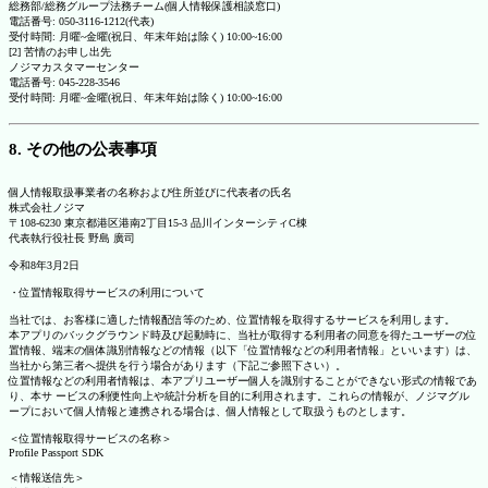
総務部/総務グループ法務チーム(個人情報保護相談窓口)
電話番号: 050-3116-1212(代表)
受付時間: 月曜~金曜(祝日、年末年始は除く) 10:00~16:00
[2] 苦情のお申し出先
ノジマカスタマーセンター
電話番号: 045-228-3546
受付時間: 月曜~金曜(祝日、年末年始は除く) 10:00~16:00
8. その他の公表事項
個人情報取扱事業者の名称および住所並びに代表者の氏名
株式会社ノジマ
〒108-6230 東京都港区港南2丁目15-3 品川インターシティC棟
代表執行役社長 野島 廣司
令和8年3月2日
・位置情報取得サービスの利用について
当社では、お客様に適した情報配信等のため、位置情報を取得するサービスを利用します。
本アプリのバックグラウンド時及び起動時に、当社が取得する利用者の同意を得たユーザーの位
置情報、端末の個体識別情報などの情報（以下「位置情報などの利用者情報」といいます）は、
当社から第三者へ提供を行う場合があります（下記ご参照下さい）。
位置情報などの利用者情報は、本アプリユーザー個人を識別することができない形式の情報であ
り、本サ ービスの利便性向上や統計分析を目的に利用されます。これらの情報が、ノジマグル
ープにおいて個人情報と連携される場合は、個人情報として取扱うものとします。
＜位置情報取得サービスの名称＞
Profile Passport SDK
＜情報送信先＞