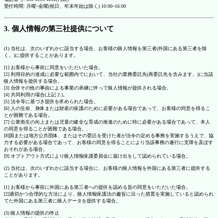
受付時間: 月曜~金曜(祝日、年末年始は除く) 10:00~16:00
3. 個人情報の第三社提供について
(1) 当社は、次のいずれかに該当する場合、お客様の個人情報を第三者(外国にある第三者を除
く。)に提供することがあります。
[1] お客様から事前に同意をいただいた場合。
[2] 利用目的の達成に必要な範囲内でにおいて、当社の業務委託先(再委託先を含みます。)に当該
個人情報を提供する場合。
[3] 合併その他の事由による事業の承継に伴って個人情報が提供される場合。
[4] 共同利用の場合(上記 2.)。
[5] 法令等に基づき提供を求められた場合。
[6] 人の生命、身体または財産の保護のために必要がある場合であって、お客様の同意を得るこ
とが困難である場合。
[7] 公衆衛生の向上または児童の健全な育成の推進のために特に必要がある場合であって、本人
の同意を得ることが困難である場合。
[8]国または地方公共団体、またはその委託を受けた者が法令の定める事務を実施するうえで、協
力する必要がある場合であって、お客様の同意を得ることにより当該事務の遂行に支障を及ぼす
おそれがある場合。
[9] オプトアウト方式により個人情報保護委員会に届け出をして認められている場合。
(2) 当社は、次のいずれかに該当する場合に、お客様の個人情報を外国にある第三者に提供する
ことがあります。
[1] お客様から事前に外国にある第三者への提供を認める旨の同意をいただいた場合。
[2]適切かつ合理的な方法により、個人情報保護法の趣旨に沿った措置を実施していると認められ
てた外国にある第三者に個人データを提供する場合。
(3) 個人情報の提供の停止