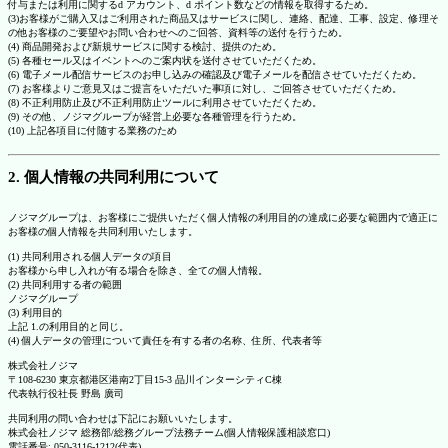
付与または利用に関するd アカウント、d ポイント数などの情報を取得するため。
(3)お客様がご購入又はご利用された商品又はサービスに関し、連絡、配達、工事、設定、修理そ
の他お客様のご要望やお問い合わせへのご回答、資料等の送付を行うため。
(4) 商品開発および新規サービスに関する検討、提供のため。
(5) 各種セール又はイベントへのご案内状を送付させていただくため。
(6) 電子メール配信サービスのお申し込みの確認及び電子メールを配信させていただくため。
(7) お客様よりご意見又はご提言をいただいた事項に対し、ご回答させていただくため。
(8) 不正利用防止及び不正利用防止ツールに利用させていただくため。
(9) その他、ノジマグループが経営上必要な各種管理を行うため。
(10) 上記各項目に付随する業務のため
2. 個人情報の共同利用について
ノジマグループは、お客様にご提供いただく個人情報の利用目的の達成に必要な範囲内で適正に
お客様の個人情報を共同利用いたします。
(1) 共同利用される個人データの項目
お客様から申し入れが有る場合を除き、全ての個人情報。
(2) 共同利用する者の範囲
ノジマグループ
(3) 利用目的
上記 1.の利用目的と同じ。
(4) 個人データの管理について責任を有する者の名称、住所、代表者等
株式会社ノジマ
〒108-6230 東京都港区港南2丁目15-3 品川インターシティC棟
代表執行役社長 野島 廣司
共同利用の問い合わせは下記にお願いいたします。
株式会社ノジマ 総務部/総務グループ法務チーム(個人情報保護相談窓口)
電話番号: 050-3116-1212(代表)