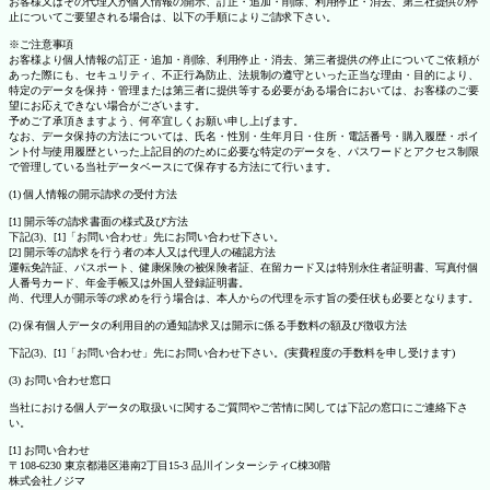
お客様又はその代理人が個人情報の開示、訂正・追加・削除、利用停止・消去、第三社提供の停
止についてご要望される場合は、以下の手順によりご請求下さい。
※ご注意事項
お客様より個人情報の訂正・追加・削除、利用停止・消去、第三者提供の停止についてご依頼が
あった際にも、セキュリティ、不正行為防止、法規制の遵守といった正当な理由・目的により、
特定のデータを保持・管理または第三者に提供等する必要がある場合においては、お客様のご要
望にお応えできない場合がございます。
予めご了承頂きますよう、何卒宜しくお願い申し上げます。
なお、データ保持の方法については、氏名・性別・生年月日・住所・電話番号・購入履歴・ポイ
ント付与使用履歴といった上記目的のために必要な特定のデータを、パスワードとアクセス制限
で管理している当社データベースにて保存する方法にて行います。
(1) 個人情報の開示請求の受付方法
[1] 開示等の請求書面の様式及び方法
下記(3)、[1]「お問い合わせ」先にお問い合わせ下さい。
[2] 開示等の請求を行う者の本人又は代理人の確認方法
運転免許証、パスポート、健康保険の被保険者証、在留カード又は特別永住者証明書、写真付個
人番号カード、年金手帳又は外国人登録証明書。
尚、代理人が開示等の求めを行う場合は、本人からの代理を示す旨の委任状も必要となります。
(2) 保有個人データの利用目的の通知請求又は開示に係る手数料の額及び徴収方法
下記(3)、[1]「お問い合わせ」先にお問い合わせ下さい。(実費程度の手数料を申し受けます)
(3) お問い合わせ窓口
当社における個人データの取扱いに関するご質問やご苦情に関しては下記の窓口にご連絡下さ
い。
[1] お問い合わせ
〒108-6230 東京都港区港南2丁目15-3 品川インターシティC棟30階
株式会社ノジマ