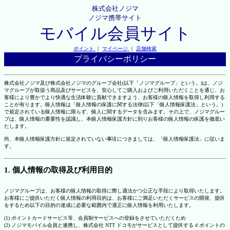
株式会社ノジマ
ノジマ携帯サイト
モバイル会員サイト
ポイント
｜
マイページ
｜
店舗検索
プライバシーポリシー
株式会社ノジマ及び株式会社ノジマのグループ会社(以下「ノジマグループ」という。)は、ノジ
マグループが取扱う商品及びサービスを、安心してご購入およびご利用いただくことを通じ、お
客様により豊かでより快適な生活体験に貢献できますよう、お客様の個人情報を取得し利用する
ことが有ります。個人情報は「個人情報の保護に関する法律(以下「個人情報保護法」という。)
で規定されている個人情報に限らず、個人に関するデータを含みます。その上で、ノジマグルー
プは、個人情報の重要性を認識し、本個人情報保護方針に則りお客様の個人情報の保護を徹底い
たします。
尚、本個人情報保護方針に規定されていない事項につきましては、「個人情報保護法」に従いま
す。
1. 個人情報の取得及び利用目的
ノジマグループは、お客様の個人情報の取得に際し適法かつ公正な手段により取得いたします。
お客様にご提供いただく個人情報の利用目的は、お客様にご満足いただくサービスの開発、提供
をするため以下の目的の達成に必要な範囲内で適正に個人情報を利用いたします。
(1) ポイントカードサービス等、会員制サービスへの登録をさせていただくため
(2) ノジマモバイル会員と連携し、株式会社 NTT ドコモがサービスとして提供する d ポイントの