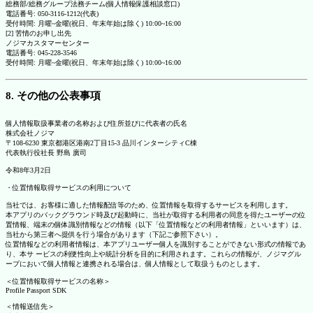
総務部/総務グループ法務チーム(個人情報保護相談窓口)
電話番号: 050-3116-1212(代表)
受付時間: 月曜~金曜(祝日、年末年始は除く) 10:00~16:00
[2] 苦情のお申し出先
ノジマカスタマーセンター
電話番号: 045-228-3546
受付時間: 月曜~金曜(祝日、年末年始は除く) 10:00~16:00
8. その他の公表事項
個人情報取扱事業者の名称および住所並びに代表者の氏名
株式会社ノジマ
〒108-6230 東京都港区港南2丁目15-3 品川インターシティC棟
代表執行役社長 野島 廣司
令和8年3月2日
・位置情報取得サービスの利用について
当社では、お客様に適した情報配信等のため、位置情報を取得するサービスを利用します。
本アプリのバックグラウンド時及び起動時に、当社が取得する利用者の同意を得たユーザーの位
置情報、端末の個体識別情報などの情報（以下「位置情報などの利用者情報」といいます）は、
当社から第三者へ提供を行う場合があります（下記ご参照下さい）。
位置情報などの利用者情報は、本アプリユーザー個人を識別することができない形式の情報であ
り、本サ ービスの利便性向上や統計分析を目的に利用されます。これらの情報が、ノジマグル
ープにおいて個人情報と連携される場合は、個人情報として取扱うものとします。
＜位置情報取得サービスの名称＞
Profile Passport SDK
＜情報送信先＞