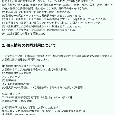
付与または利用に関するd アカウント、d ポイント数などの情報を取得するため。
(3)お客様がご購入又はご利用された商品又はサービスに関し、連絡、配達、工事、設定、修理そ
の他お客様のご要望やお問い合わせへのご回答、資料等の送付を行うため。
(4) 商品開発および新規サービスに関する検討、提供のため。
(5) 各種セール又はイベントへのご案内状を送付させていただくため。
(6) 電子メール配信サービスのお申し込みの確認及び電子メールを配信させていただくため。
(7) お客様よりご意見又はご提言をいただいた事項に対し、ご回答させていただくため。
(8) 不正利用防止及び不正利用防止ツールに利用させていただくため。
(9) その他、ノジマグループが経営上必要な各種管理を行うため。
(10) 上記各項目に付随する業務のため
2. 個人情報の共同利用について
ノジマグループは、お客様にご提供いただく個人情報の利用目的の達成に必要な範囲内で適正に
お客様の個人情報を共同利用いたします。
(1) 共同利用される個人データの項目
お客様から申し入れが有る場合を除き、全ての個人情報。
(2) 共同利用する者の範囲
ノジマグループ
(3) 利用目的
上記 1.の利用目的と同じ。
(4) 個人データの管理について責任を有する者の名称、住所、代表者等
株式会社ノジマ
〒108-6230 東京都港区港南2丁目15-3 品川インターシティC棟
代表執行役社長 野島 廣司
共同利用の問い合わせは下記にお願いいたします。
株式会社ノジマ 総務部/総務グループ法務チーム(個人情報保護相談窓口)
電話番号: 050-3116-1212(代表)