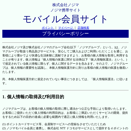
株式会社ノジマ
ノジマ携帯サイト
モバイル会員サイト
ポイント
｜
マイページ
｜
店舗検索
プライバシーポリシー
株式会社ノジマ及び株式会社ノジマのグループ会社(以下「ノジマグループ」という。)は、ノジ
マグループが取扱う商品及びサービスを、安心してご購入およびご利用いただくことを通じ、お
客様により豊かでより快適な生活体験に貢献できますよう、お客様の個人情報を取得し利用する
ことが有ります。個人情報は「個人情報の保護に関する法律(以下「個人情報保護法」という。)
で規定されている個人情報に限らず、個人に関するデータを含みます。その上で、ノジマグルー
プは、個人情報の重要性を認識し、本個人情報保護方針に則りお客様の個人情報の保護を徹底い
たします。
尚、本個人情報保護方針に規定されていない事項につきましては、「個人情報保護法」に従いま
す。
1. 個人情報の取得及び利用目的
ノジマグループは、お客様の個人情報の取得に際し適法かつ公正な手段により取得いたします。
お客様にご提供いただく個人情報の利用目的は、お客様にご満足いただくサービスの開発、提供
をするため以下の目的の達成に必要な範囲内で適正に個人情報を利用いたします。
(1) ポイントカードサービス等、会員制サービスへの登録をさせていただくため
(2) ノジマモバイル会員と連携し、株式会社 NTT ドコモがサービスとして提供する d ポイントの