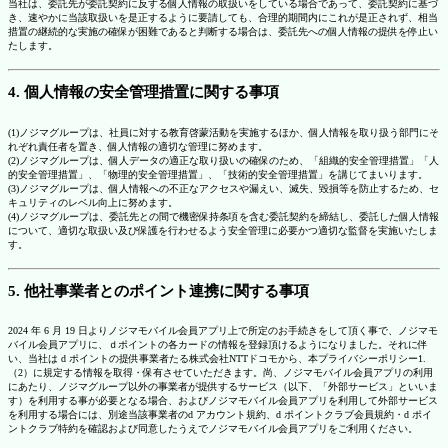
当社は、委託先が委託契約に反する個人情報の取扱いをしている場合であって、委託契約に基づ
き、速やかに当該取扱いを是正するように要請しても、合理的期間内にこれが是正されず、相当
措置の継続的な実施の確保が困難であると判断する場合は、委託先への個人情報の提供を停止い
たします。
4. 個人情報の安全管理措置に関する事項
(1)ノジマグループは、社員に対する教育啓蒙活動を実施するほか、個人情報を取り扱う部門にそ
れぞれ責任者を置き、個人情報の適切な管理に努めます。
(2)ノジマグループは、個人データの適正な取り扱いの確保のため、「組織的安全管理措置」「人
的安全管理措置」、「物理的安全管理措置」、「技術的安全管理措置」を講じてまいります。
(3)ノジマグループは、個人情報への不正なアクセスや漏えい、滅失、毀損等を防止するため、セ
キュリティのレベル向上に努めます。
(4)ノジマグループは、委託先との間で機密保持条項を含む委託契約を締結し、委託した個人情報
について、適切な取扱い及び保護を行わせるよう安全管理に必要かつ適切な監督を実施いたしま
す。
5. 他社事業者とのポイント連携に関する事項
2024 年 6 月 19 日よりノジマモバイル会員アプリ上で所定のお手続きをして頂く事で、ノジマモ
バイル会員アプリに、ｄポイントの各カードの情報を登録頂けるようになりました。それに伴
い、当社は d ポイントの提供事業者たる株式会社NTTドコモから、本プライバシーポリシー1.
（2）に規定する情報を取得・保有させていただきます。尚、ノジマモバイル会員アプリの利用
にあたり、ノジマグループ以外の事業者が提供するサービス（以下、「外部サービス」といいま
す）を利用する事が必要となる場合、およびノジマモバイル会員アプリを利用して外部サービス
を利用する場合には、別途当該事業者のd アカウント規約、d ポイントクラブ会員規約・d ポイ
ントクラブ特約を確認および同意したうえでノジマモバイル会員アプリをご利用ください。