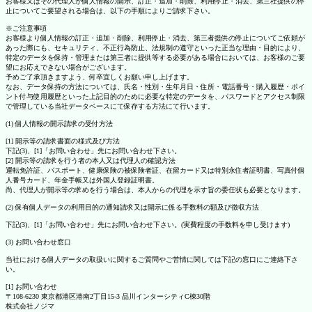
お客様又はその代理人が個人情報の開示、訂正・追加・削除、利用停止・消去、第三社提供の停
止についてご要望される場合は、以下の手順によりご請求下さい。
※ご注意事項
お客様より個人情報の訂正・追加・削除、利用停止・消去、第三者提供の停止についてご依頼が
あった際にも、セキュリティ、不正行為防止、法規制の遵守といった正当な理由・目的により、
特定のデータを保持・管理または第三者に提供等する必要がある場合においては、お客様のご要
望にお応えできない場合がございます。
予めご了承頂きますよう、何卒宜しくお願い申し上げます。
なお、データ保持の方法については、氏名・性別・生年月日・住所・電話番号・購入履歴・ポイ
ント付与使用履歴といった上記目的のために必要な特定のデータを、パスワードとアクセス制限
で管理している当社データベースにて保存する方法にて行います。
(1) 個人情報の開示請求の受付方法
[1] 開示等の請求書面の様式及び方法
下記(3)、[1]「お問い合わせ」先にお問い合わせ下さい。
[2] 開示等の請求を行う者の本人又は代理人の確認方法
運転免許証、パスポート、健康保険の被保険者証、在留カード又は特別永住者証明書、写真付個
人番号カード、年金手帳又は外国人登録証明書。
尚、代理人が開示等の求めを行う場合は、本人からの代理を示す旨の委任状も必要となります。
(2) 保有個人データの利用目的の通知請求又は開示に係る手数料の額及び徴収方法
下記(3)、[1]「お問い合わせ」先にお問い合わせ下さい。(実費程度の手数料を申し受けます)
(3) お問い合わせ窓口
当社における個人データの取扱いに関するご質問やご苦情に関しては下記の窓口にご連絡下さ
い。
[1] お問い合わせ
〒108-6230 東京都港区港南2丁目15-3 品川インターシティC棟30階
株式会社ノジマ