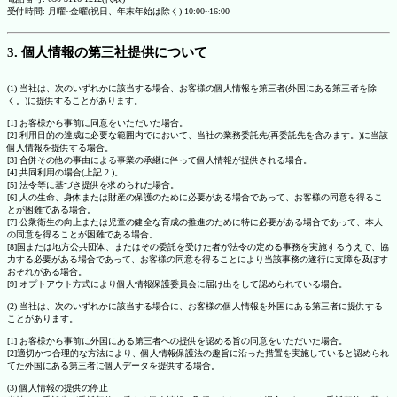
受付時間: 月曜~金曜(祝日、年末年始は除く) 10:00~16:00
3. 個人情報の第三社提供について
(1) 当社は、次のいずれかに該当する場合、お客様の個人情報を第三者(外国にある第三者を除
く。)に提供することがあります。
[1] お客様から事前に同意をいただいた場合。
[2] 利用目的の達成に必要な範囲内でにおいて、当社の業務委託先(再委託先を含みます。)に当該
個人情報を提供する場合。
[3] 合併その他の事由による事業の承継に伴って個人情報が提供される場合。
[4] 共同利用の場合(上記 2.)。
[5] 法令等に基づき提供を求められた場合。
[6] 人の生命、身体または財産の保護のために必要がある場合であって、お客様の同意を得るこ
とが困難である場合。
[7] 公衆衛生の向上または児童の健全な育成の推進のために特に必要がある場合であって、本人
の同意を得ることが困難である場合。
[8]国または地方公共団体、またはその委託を受けた者が法令の定める事務を実施するうえで、協
力する必要がある場合であって、お客様の同意を得ることにより当該事務の遂行に支障を及ぼす
おそれがある場合。
[9] オプトアウト方式により個人情報保護委員会に届け出をして認められている場合。
(2) 当社は、次のいずれかに該当する場合に、お客様の個人情報を外国にある第三者に提供する
ことがあります。
[1] お客様から事前に外国にある第三者への提供を認める旨の同意をいただいた場合。
[2]適切かつ合理的な方法により、個人情報保護法の趣旨に沿った措置を実施していると認められ
てた外国にある第三者に個人データを提供する場合。
(3) 個人情報の提供の停止