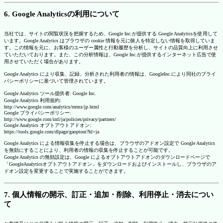
6. Google Analyticsの利用について
当社では、サイトの閲覧状況を把握するため、Google Inc.が提供する Google Analyticsを使用して
います。Google Analytics はブラウザの cookie 情報を元に個人を特定しない情報を取得していま
す。この情報を元に、お客様のユーザー属性と行動履歴を分析し、サイトの品質向上に利用させ
ていただいております。また、この分析情報は、Google Inc.が提供するインターネット広告で使
用させていただく場合があります。
Google Analytics により収集、記録、分析された利用者の情報は、GoogleInc.により同社のプライ
バシーポリシーに基づいて管理されています。
Google Analytics ツール提供者: Google Inc.
Google Analytics 利用規約:
http://www.google.com/analytics/terms/jp.html
Google プライバシーポリシー:
http://www.google.com/intl/ja/policies/privacy/partners/
Google Analytics オプトアウトアドオン:
https://tools.google.com/dlpage/gaoptout?hl=ja
Google Analytics による情報収集を停止する場合は、ブラウザのアドオン設定で Google Analytics
を無効にすることにより、利用者の情報の収集を停止することが可能です。
Google Analytics の無効設定は、Google によるオプトアウトアドオンのダウンロードページで
「GoogleAnalyticsオプトアウトアドオン」をダウンロードおよびインストールし、ブラウザのア
ドオン設定を変更することで実施することができます。
7. 個人情報の開示、訂正・追加・削除、利用停止・消去につい
て