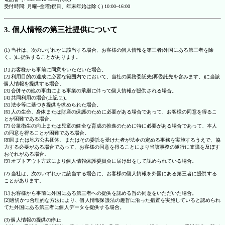
受付時間: 月曜~金曜(祝日、年末年始は除く) 10:00~16:00
3. 個人情報の第三社提供について
(1) 当社は、次のいずれかに該当する場合、お客様の個人情報を第三者(外国にある第三者を除
く。)に提供することがあります。
[1] お客様から事前に同意をいただいた場合。
[2] 利用目的の達成に必要な範囲内でにおいて、当社の業務委託先(再委託先を含みます。)に当該
個人情報を提供する場合。
[3] 合併その他の事由による事業の承継に伴って個人情報が提供される場合。
[4] 共同利用の場合(上記 2.)。
[5] 法令等に基づき提供を求められた場合。
[6] 人の生命、身体または財産の保護のために必要がある場合であって、お客様の同意を得るこ
とが困難である場合。
[7] 公衆衛生の向上または児童の健全な育成の推進のために特に必要がある場合であって、本人
の同意を得ることが困難である場合。
[8]国または地方公共団体、またはその委託を受けた者が法令の定める事務を実施するうえで、協
力する必要がある場合であって、お客様の同意を得ることにより当該事務の遂行に支障を及ぼす
おそれがある場合。
[9] オプトアウト方式により個人情報保護委員会に届け出をして認められている場合。
(2) 当社は、次のいずれかに該当する場合に、お客様の個人情報を外国にある第三者に提供する
ことがあります。
[1] お客様から事前に外国にある第三者への提供を認める旨の同意をいただいた場合。
[2]適切かつ合理的な方法により、個人情報保護法の趣旨に沿った措置を実施していると認められ
てた外国にある第三者に個人データを提供する場合。
(3) 個人情報の提供の停止