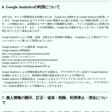
6. Google Analyticsの利用について
当社では、サイトの閲覧状況を把握するため、Google Inc.が提供する Google Analyticsを使用して
います。Google Analytics はブラウザの cookie 情報を元に個人を特定しない情報を取得していま
す。この情報を元に、お客様のユーザー属性と行動履歴を分析し、サイトの品質向上に利用させ
ていただいております。また、この分析情報は、Google Inc.が提供するインターネット広告で使
用させていただく場合があります。
Google Analytics により収集、記録、分析された利用者の情報は、GoogleInc.により同社のプライ
バシーポリシーに基づいて管理されています。
Google Analytics ツール提供者: Google Inc.
Google Analytics 利用規約:
http://www.google.com/analytics/terms/jp.html
Google プライバシーポリシー:
http://www.google.com/intl/ja/policies/privacy/partners/
Google Analytics オプトアウトアドオン:
https://tools.google.com/dlpage/gaoptout?hl=ja
Google Analytics による情報収集を停止する場合は、ブラウザのアドオン設定で Google Analytics
を無効にすることにより、利用者の情報の収集を停止することが可能です。
Google Analytics の無効設定は、Google によるオプトアウトアドオンのダウンロードページで
「GoogleAnalyticsオプトアウトアドオン」をダウンロードおよびインストールし、ブラウザのア
ドオン設定を変更することで実施することができます。
7. 個人情報の開示、訂正・追加・削除、利用停止・消去につい
て