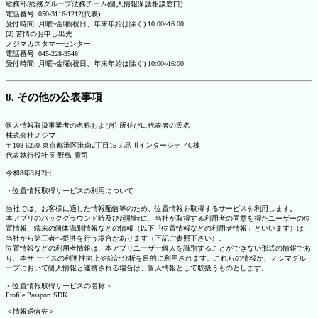
総務部/総務グループ法務チーム(個人情報保護相談窓口)
電話番号: 050-3116-1212(代表)
受付時間: 月曜~金曜(祝日、年末年始は除く) 10:00~16:00
[2] 苦情のお申し出先
ノジマカスタマーセンター
電話番号: 045-228-3546
受付時間: 月曜~金曜(祝日、年末年始は除く) 10:00~16:00
8. その他の公表事項
個人情報取扱事業者の名称および住所並びに代表者の氏名
株式会社ノジマ
〒108-6230 東京都港区港南2丁目15-3 品川インターシティC棟
代表執行役社長 野島 廣司
令和8年3月2日
・位置情報取得サービスの利用について
当社では、お客様に適した情報配信等のため、位置情報を取得するサービスを利用します。
本アプリのバックグラウンド時及び起動時に、当社が取得する利用者の同意を得たユーザーの位
置情報、端末の個体識別情報などの情報（以下「位置情報などの利用者情報」といいます）は、
当社から第三者へ提供を行う場合があります（下記ご参照下さい）。
位置情報などの利用者情報は、本アプリユーザー個人を識別することができない形式の情報であ
り、本サ ービスの利便性向上や統計分析を目的に利用されます。これらの情報が、ノジマグル
ープにおいて個人情報と連携される場合は、個人情報として取扱うものとします。
＜位置情報取得サービスの名称＞
Profile Passport SDK
＜情報送信先＞