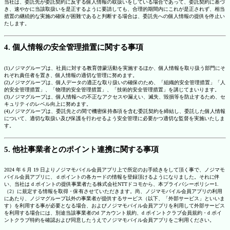
当社は、委託先が委託契約に反する個人情報の取扱いをしている場合であって、委託契約に基づ
き、速やかに当該取扱いを是正するように要請しても、合理的期間内にこれが是正されず、相当
措置の継続的な実施の確保が困難であると判断する場合は、委託先への個人情報の提供を停止い
たします。
4. 個人情報の安全管理措置に関する事項
(1)ノジマグループは、社員に対する教育啓蒙活動を実施するほか、個人情報を取り扱う部門にそ
れぞれ責任者を置き、個人情報の適切な管理に努めます。
(2)ノジマグループは、個人データの適正な取り扱いの確保のため、「組織的安全管理措置」「人
的安全管理措置」、「物理的安全管理措置」、「技術的安全管理措置」を講じてまいります。
(3)ノジマグループは、個人情報への不正なアクセスや漏えい、滅失、毀損等を防止するため、セ
キュリティのレベル向上に努めます。
(4)ノジマグループは、委託先との間で機密保持条項を含む委託契約を締結し、委託した個人情報
について、適切な取扱い及び保護を行わせるよう安全管理に必要かつ適切な監督を実施いたしま
す。
5. 他社事業者とのポイント連携に関する事項
2024 年 6 月 19 日よりノジマモバイル会員アプリ上で所定のお手続きをして頂く事で、ノジマモ
バイル会員アプリに、ｄポイントの各カードの情報を登録頂けるようになりました。それに伴
い、当社は d ポイントの提供事業者たる株式会社NTTドコモから、本プライバシーポリシー1.
（2）に規定する情報を取得・保有させていただきます。尚、ノジマモバイル会員アプリの利用
にあたり、ノジマグループ以外の事業者が提供するサービス（以下、「外部サービス」といいま
す）を利用する事が必要となる場合、およびノジマモバイル会員アプリを利用して外部サービス
を利用する場合には、別途当該事業者のd アカウント規約、d ポイントクラブ会員規約・d ポイ
ントクラブ特約を確認および同意したうえでノジマモバイル会員アプリをご利用ください。