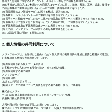
付与または利用に関するd アカウント、d ポイント数などの情報を取得するため。
(3)お客様がご購入又はご利用された商品又はサービスに関し、連絡、配達、工事、設定、修理そ
の他お客様のご要望やお問い合わせへのご回答、資料等の送付を行うため。
(4) 商品開発および新規サービスに関する検討、提供のため。
(5) 各種セール又はイベントへのご案内状を送付させていただくため。
(6) 電子メール配信サービスのお申し込みの確認及び電子メールを配信させていただくため。
(7) お客様よりご意見又はご提言をいただいた事項に対し、ご回答させていただくため。
(8) 不正利用防止及び不正利用防止ツールに利用させていただくため。
(9) その他、ノジマグループが経営上必要な各種管理を行うため。
(10) 上記各項目に付随する業務のため
2. 個人情報の共同利用について
ノジマグループは、お客様にご提供いただく個人情報の利用目的の達成に必要な範囲内で適正に
お客様の個人情報を共同利用いたします。
(1) 共同利用される個人データの項目
お客様から申し入れが有る場合を除き、全ての個人情報。
(2) 共同利用する者の範囲
ノジマグループ
(3) 利用目的
上記 1.の利用目的と同じ。
(4) 個人データの管理について責任を有する者の名称、住所、代表者等
株式会社ノジマ
〒108-6230 東京都港区港南2丁目15-3 品川インターシティC棟
代表執行役社長 野島 廣司
共同利用の問い合わせは下記にお願いいたします。
株式会社ノジマ 総務部/総務グループ法務チーム(個人情報保護相談窓口)
電話番号: 050-3116-1212(代表)