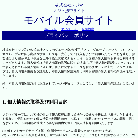
株式会社ノジマ
ノジマ携帯サイト
モバイル会員サイト
ポイント
｜
マイページ
｜
店舗検索
プライバシーポリシー
株式会社ノジマ及び株式会社ノジマのグループ会社(以下「ノジマグループ」という。)は、ノジ
マグループが取扱う商品及びサービスを、安心してご購入およびご利用いただくことを通じ、お
客様により豊かでより快適な生活体験に貢献できますよう、お客様の個人情報を取得し利用する
ことが有ります。個人情報は「個人情報の保護に関する法律(以下「個人情報保護法」という。)
で規定されている個人情報に限らず、個人に関するデータを含みます。その上で、ノジマグルー
プは、個人情報の重要性を認識し、本個人情報保護方針に則りお客様の個人情報の保護を徹底い
たします。
尚、本個人情報保護方針に規定されていない事項につきましては、「個人情報保護法」に従いま
す。
1. 個人情報の取得及び利用目的
ノジマグループは、お客様の個人情報の取得に際し適法かつ公正な手段により取得いたします。
お客様にご提供いただく個人情報の利用目的は、お客様にご満足いただくサービスの開発、提供
をするため以下の目的の達成に必要な範囲内で適正に個人情報を利用いたします。
(1) ポイントカードサービス等、会員制サービスへの登録をさせていただくため
(2) ノジマモバイル会員と連携し、株式会社 NTT ドコモがサービスとして提供する d ポイントの