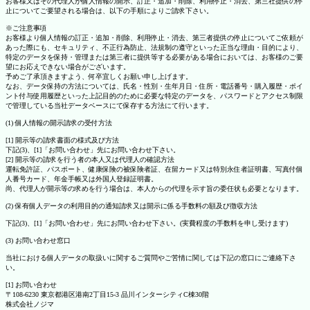
お客様又はその代理人が個人情報の開示、訂正・追加・削除、利用停止・消去、第三社提供の停
止についてご要望される場合は、以下の手順によりご請求下さい。
※ご注意事項
お客様より個人情報の訂正・追加・削除、利用停止・消去、第三者提供の停止についてご依頼が
あった際にも、セキュリティ、不正行為防止、法規制の遵守といった正当な理由・目的により、
特定のデータを保持・管理または第三者に提供等する必要がある場合においては、お客様のご要
望にお応えできない場合がございます。
予めご了承頂きますよう、何卒宜しくお願い申し上げます。
なお、データ保持の方法については、氏名・性別・生年月日・住所・電話番号・購入履歴・ポイ
ント付与使用履歴といった上記目的のために必要な特定のデータを、パスワードとアクセス制限
で管理している当社データベースにて保存する方法にて行います。
(1) 個人情報の開示請求の受付方法
[1] 開示等の請求書面の様式及び方法
下記(3)、[1]「お問い合わせ」先にお問い合わせ下さい。
[2] 開示等の請求を行う者の本人又は代理人の確認方法
運転免許証、パスポート、健康保険の被保険者証、在留カード又は特別永住者証明書、写真付個
人番号カード、年金手帳又は外国人登録証明書。
尚、代理人が開示等の求めを行う場合は、本人からの代理を示す旨の委任状も必要となります。
(2) 保有個人データの利用目的の通知請求又は開示に係る手数料の額及び徴収方法
下記(3)、[1]「お問い合わせ」先にお問い合わせ下さい。(実費程度の手数料を申し受けます)
(3) お問い合わせ窓口
当社における個人データの取扱いに関するご質問やご苦情に関しては下記の窓口にご連絡下さ
い。
[1] お問い合わせ
〒108-6230 東京都港区港南2丁目15-3 品川インターシティC棟30階
株式会社ノジマ