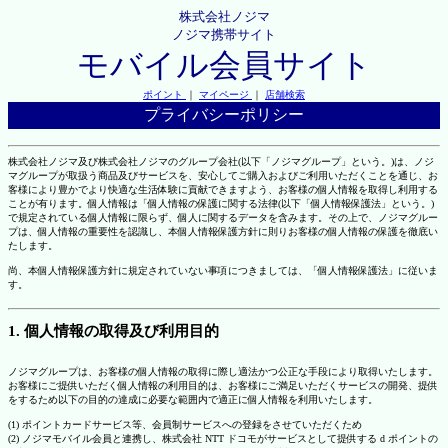
株式会社ノジマ
ノジマ携帯サイト
モバイル会員サイト
ポイント
｜
マイページ
｜
店舗検索
プライバシーポリシー
株式会社ノジマ及び株式会社ノジマのグループ会社(以下「ノジマグループ」という。)は、ノジ
マグループが取扱う商品及びサービスを、安心してご購入およびご利用いただくことを通じ、お
客様により豊かでより快適な生活体験に貢献できますよう、お客様の個人情報を取得し利用する
ことが有ります。個人情報は「個人情報の保護に関する法律(以下「個人情報保護法」という。)
で規定されている個人情報に限らず、個人に関するデータを含みます。その上で、ノジマグルー
プは、個人情報の重要性を認識し、本個人情報保護方針に則りお客様の個人情報の保護を徹底い
たします。
尚、本個人情報保護方針に規定されていない事項につきましては、「個人情報保護法」に従いま
す。
1. 個人情報の取得及び利用目的
ノジマグループは、お客様の個人情報の取得に際し適法かつ公正な手段により取得いたします。
お客様にご提供いただく個人情報の利用目的は、お客様にご満足いただくサービスの開発、提供
をするため以下の目的の達成に必要な範囲内で適正に個人情報を利用いたします。
(1) ポイントカードサービス等、会員制サービスへの登録をさせていただくため
(2) ノジマモバイル会員と連携し、株式会社 NTT ドコモがサービスとして提供する d ポイントの