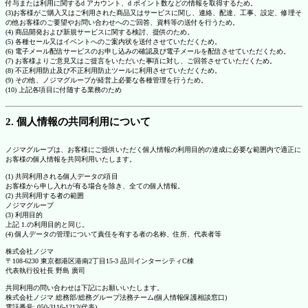
付与または利用に関するd アカウント、d ポイント数などの情報を取得するため。
(3)お客様がご購入又はご利用された商品又はサービスに関し、連絡、配達、工事、設定、修理そ
の他お客様のご要望やお問い合わせへのご回答、資料等の送付を行うため。
(4) 商品開発および新規サービスに関する検討、提供のため。
(5) 各種セール又はイベントへのご案内状を送付させていただくため。
(6) 電子メール配信サービスのお申し込みの確認及び電子メールを配信させていただくため。
(7) お客様よりご意見又はご提言をいただいた事項に対し、ご回答させていただくため。
(8) 不正利用防止及び不正利用防止ツールに利用させていただくため。
(9) その他、ノジマグループが経営上必要な各種管理を行うため。
(10) 上記各項目に付随する業務のため
2. 個人情報の共同利用について
ノジマグループは、お客様にご提供いただく個人情報の利用目的の達成に必要な範囲内で適正に
お客様の個人情報を共同利用いたします。
(1) 共同利用される個人データの項目
お客様から申し入れが有る場合を除き、全ての個人情報。
(2) 共同利用する者の範囲
ノジマグループ
(3) 利用目的
上記 1.の利用目的と同じ。
(4) 個人データの管理について責任を有する者の名称、住所、代表者等
株式会社ノジマ
〒108-6230 東京都港区港南2丁目15-3 品川インターシティC棟
代表執行役社長 野島 廣司
共同利用の問い合わせは下記にお願いいたします。
株式会社ノジマ 総務部/総務グループ法務チーム(個人情報保護相談窓口)
電話番号: 050-3116-1212(代表)