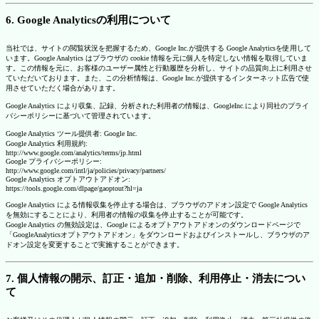
6. Google Analyticsの利用について
当社では、サイトの閲覧状況を把握するため、Google Inc.が提供する Google Analyticsを使用して
います。Google Analytics はブラウザの cookie 情報を元に個人を特定しない情報を取得していま
す。この情報を元に、お客様のユーザー属性と行動履歴を分析し、サイトの品質向上に利用させ
ていただいております。また、この分析情報は、Google Inc.が提供するインターネット広告で使
用させていただく場合があります。
Google Analytics により収集、記録、分析された利用者の情報は、GoogleInc.により同社のプライ
バシーポリシーに基づいて管理されています。
Google Analytics ツール提供者: Google Inc.
Google Analytics 利用規約:
http://www.google.com/analytics/terms/jp.html
Google プライバシーポリシー:
http://www.google.com/intl/ja/policies/privacy/partners/
Google Analytics オプトアウトアドオン:
https://tools.google.com/dlpage/gaoptout?hl=ja
Google Analytics による情報収集を停止する場合は、ブラウザのアドオン設定で Google Analytics
を無効にすることにより、利用者の情報の収集を停止することが可能です。
Google Analytics の無効設定は、Google によるオプトアウトアドオンのダウンロードページで
「GoogleAnalyticsオプトアウトアドオン」をダウンロードおよびインストールし、ブラウザのア
ドオン設定を変更することで実施することができます。
7. 個人情報の開示、訂正・追加・削除、利用停止・消去につい
て