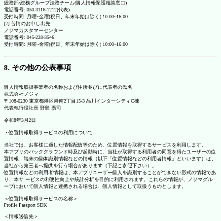
総務部/総務グループ法務チーム(個人情報保護相談窓口)
電話番号: 050-3116-1212(代表)
受付時間: 月曜~金曜(祝日、年末年始は除く) 10:00~16:00
[2] 苦情のお申し出先
ノジマカスタマーセンター
電話番号: 045-228-3546
受付時間: 月曜~金曜(祝日、年末年始は除く) 10:00~16:00
8. その他の公表事項
個人情報取扱事業者の名称および住所並びに代表者の氏名
株式会社ノジマ
〒108-6230 東京都港区港南2丁目15-3 品川インターシティC棟
代表執行役社長 野島 廣司
令和8年3月2日
・位置情報取得サービスの利用について
当社では、お客様に適した情報配信等のため、位置情報を取得するサービスを利用します。
本アプリのバックグラウンド時及び起動時に、当社が取得する利用者の同意を得たユーザーの位
置情報、端末の個体識別情報などの情報（以下「位置情報などの利用者情報」といいます）は、
当社から第三者へ提供を行う場合があります（下記ご参照下さい）。
位置情報などの利用者情報は、本アプリユーザー個人を識別することができない形式の情報であ
り、本サ ービスの利便性向上や統計分析を目的に利用されます。これらの情報が、ノジマグル
ープにおいて個人情報と連携される場合は、個人情報として取扱うものとします。
＜位置情報取得サービスの名称＞
Profile Passport SDK
＜情報送信先＞