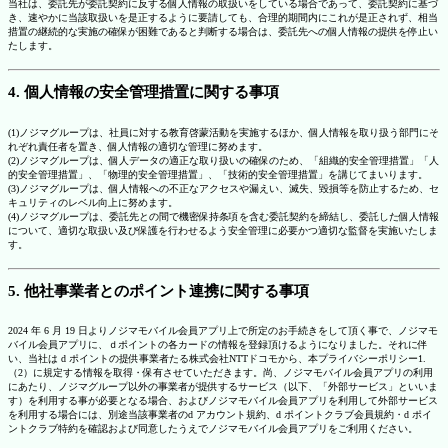
当社は、委託先が委託契約に反する個人情報の取扱いをしている場合であって、委託契約に基づ
き、速やかに当該取扱いを是正するように要請しても、合理的期間内にこれが是正されず、相当
措置の継続的な実施の確保が困難であると判断する場合は、委託先への個人情報の提供を停止い
たします。
4. 個人情報の安全管理措置に関する事項
(1)ノジマグループは、社員に対する教育啓蒙活動を実施するほか、個人情報を取り扱う部門にそ
れぞれ責任者を置き、個人情報の適切な管理に努めます。
(2)ノジマグループは、個人データの適正な取り扱いの確保のため、「組織的安全管理措置」「人
的安全管理措置」、「物理的安全管理措置」、「技術的安全管理措置」を講じてまいります。
(3)ノジマグループは、個人情報への不正なアクセスや漏えい、滅失、毀損等を防止するため、セ
キュリティのレベル向上に努めます。
(4)ノジマグループは、委託先との間で機密保持条項を含む委託契約を締結し、委託した個人情報
について、適切な取扱い及び保護を行わせるよう安全管理に必要かつ適切な監督を実施いたしま
す。
5. 他社事業者とのポイント連携に関する事項
2024 年 6 月 19 日よりノジマモバイル会員アプリ上で所定のお手続きをして頂く事で、ノジマモ
バイル会員アプリに、ｄポイントの各カードの情報を登録頂けるようになりました。それに伴
い、当社は d ポイントの提供事業者たる株式会社NTTドコモから、本プライバシーポリシー1.
（2）に規定する情報を取得・保有させていただきます。尚、ノジマモバイル会員アプリの利用
にあたり、ノジマグループ以外の事業者が提供するサービス（以下、「外部サービス」といいま
す）を利用する事が必要となる場合、およびノジマモバイル会員アプリを利用して外部サービス
を利用する場合には、別途当該事業者のd アカウント規約、d ポイントクラブ会員規約・d ポイ
ントクラブ特約を確認および同意したうえでノジマモバイル会員アプリをご利用ください。