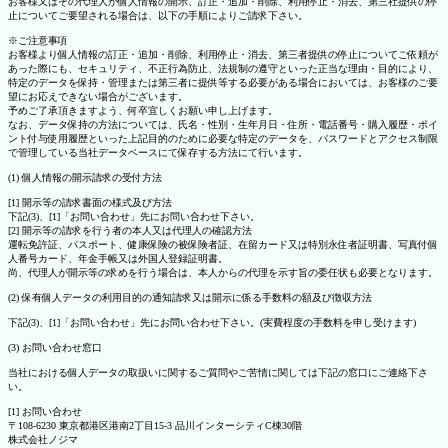
お客様又はその代理人が個人情報の開示、訂正・追加・削除、利用停止・消去、第三社提供の停
止についてご要望される場合は、以下の手順によりご請求下さい。
※ご注意事項
お客様より個人情報の訂正・追加・削除、利用停止・消去、第三者提供の停止についてご依頼が
あった際にも、セキュリティ、不正行為防止、法規制の遵守といった正当な理由・目的により、
特定のデータを保持・管理または第三者に提供等する必要がある場合においては、お客様のご要
望にお応えできない場合がございます。
予めご了承頂きますよう、何卒宜しくお願い申し上げます。
なお、データ保持の方法については、氏名・性別・生年月日・住所・電話番号・購入履歴・ポイ
ント付与使用履歴といった上記目的のために必要な特定のデータを、パスワードとアクセス制限
で管理している当社データベースにて保存する方法にて行います。
(1) 個人情報の開示請求の受付方法
[1] 開示等の請求書面の様式及び方法
下記(3)、[1]「お問い合わせ」先にお問い合わせ下さい。
[2] 開示等の請求を行う者の本人又は代理人の確認方法
運転免許証、パスポート、健康保険の被保険者証、在留カード又は特別永住者証明書、写真付個
人番号カード、年金手帳又は外国人登録証明書。
尚、代理人が開示等の求めを行う場合は、本人からの代理を示す旨の委任状も必要となります。
(2) 保有個人データの利用目的の通知請求又は開示に係る手数料の額及び徴収方法
下記(3)、[1]「お問い合わせ」先にお問い合わせ下さい。(実費程度の手数料を申し受けます)
(3) お問い合わせ窓口
当社における個人データの取扱いに関するご質問やご苦情に関しては下記の窓口にご連絡下さ
い。
[1] お問い合わせ
〒108-6230 東京都港区港南2丁目15-3 品川インターシティC棟30階
株式会社ノジマ