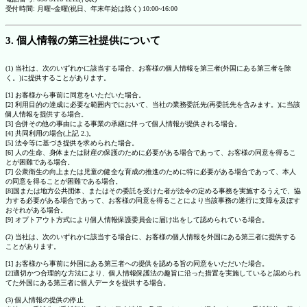
受付時間: 月曜~金曜(祝日、年末年始は除く) 10:00~16:00
3. 個人情報の第三社提供について
(1) 当社は、次のいずれかに該当する場合、お客様の個人情報を第三者(外国にある第三者を除
く。)に提供することがあります。
[1] お客様から事前に同意をいただいた場合。
[2] 利用目的の達成に必要な範囲内でにおいて、当社の業務委託先(再委託先を含みます。)に当該
個人情報を提供する場合。
[3] 合併その他の事由による事業の承継に伴って個人情報が提供される場合。
[4] 共同利用の場合(上記 2.)。
[5] 法令等に基づき提供を求められた場合。
[6] 人の生命、身体または財産の保護のために必要がある場合であって、お客様の同意を得るこ
とが困難である場合。
[7] 公衆衛生の向上または児童の健全な育成の推進のために特に必要がある場合であって、本人
の同意を得ることが困難である場合。
[8]国または地方公共団体、またはその委託を受けた者が法令の定める事務を実施するうえで、協
力する必要がある場合であって、お客様の同意を得ることにより当該事務の遂行に支障を及ぼす
おそれがある場合。
[9] オプトアウト方式により個人情報保護委員会に届け出をして認められている場合。
(2) 当社は、次のいずれかに該当する場合に、お客様の個人情報を外国にある第三者に提供する
ことがあります。
[1] お客様から事前に外国にある第三者への提供を認める旨の同意をいただいた場合。
[2]適切かつ合理的な方法により、個人情報保護法の趣旨に沿った措置を実施していると認められ
てた外国にある第三者に個人データを提供する場合。
(3) 個人情報の提供の停止