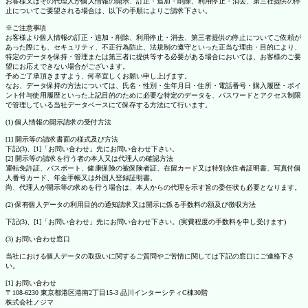
お客様又はその代理人が個人情報の開示、訂正・追加・削除、利用停止・消去、第三社提供の停
止についてご要望される場合は、以下の手順によりご請求下さい。
※ご注意事項
お客様より個人情報の訂正・追加・削除、利用停止・消去、第三者提供の停止についてご依頼が
あった際にも、セキュリティ、不正行為防止、法規制の遵守といった正当な理由・目的により、
特定のデータを保持・管理または第三者に提供等する必要がある場合においては、お客様のご要
望にお応えできない場合がございます。
予めご了承頂きますよう、何卒宜しくお願い申し上げます。
なお、データ保持の方法については、氏名・性別・生年月日・住所・電話番号・購入履歴・ポイ
ント付与使用履歴といった上記目的のために必要な特定のデータを、パスワードとアクセス制限
で管理している当社データベースにて保存する方法にて行います。
(1) 個人情報の開示請求の受付方法
[1] 開示等の請求書面の様式及び方法
下記(3)、[1]「お問い合わせ」先にお問い合わせ下さい。
[2] 開示等の請求を行う者の本人又は代理人の確認方法
運転免許証、パスポート、健康保険の被保険者証、在留カード又は特別永住者証明書、写真付個
人番号カード、年金手帳又は外国人登録証明書。
尚、代理人が開示等の求めを行う場合は、本人からの代理を示す旨の委任状も必要となります。
(2) 保有個人データの利用目的の通知請求又は開示に係る手数料の額及び徴収方法
下記(3)、[1]「お問い合わせ」先にお問い合わせ下さい。(実費程度の手数料を申し受けます)
(3) お問い合わせ窓口
当社における個人データの取扱いに関するご質問やご苦情に関しては下記の窓口にご連絡下さ
い。
[1] お問い合わせ
〒108-6230 東京都港区港南2丁目15-3 品川インターシティC棟30階
株式会社ノジマ