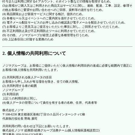
付与または利用に関するd アカウント、d ポイント数などの情報を取得するため。
(3)お客様がご購入又はご利用された商品又はサービスに関し、連絡、配達、工事、設定、修理そ
の他お客様のご要望やお問い合わせへのご回答、資料等の送付を行うため。
(4) 商品開発および新規サービスに関する検討、提供のため。
(5) 各種セール又はイベントへのご案内状を送付させていただくため。
(6) 電子メール配信サービスのお申し込みの確認及び電子メールを配信させていただくため。
(7) お客様よりご意見又はご提言をいただいた事項に対し、ご回答させていただくため。
(8) 不正利用防止及び不正利用防止ツールに利用させていただくため。
(9) その他、ノジマグループが経営上必要な各種管理を行うため。
(10) 上記各項目に付随する業務のため
2. 個人情報の共同利用について
ノジマグループは、お客様にご提供いただく個人情報の利用目的の達成に必要な範囲内で適正に
お客様の個人情報を共同利用いたします。
(1) 共同利用される個人データの項目
お客様から申し入れが有る場合を除き、全ての個人情報。
(2) 共同利用する者の範囲
ノジマグループ
(3) 利用目的
上記 1.の利用目的と同じ。
(4) 個人データの管理について責任を有する者の名称、住所、代表者等
株式会社ノジマ
〒108-6230 東京都港区港南2丁目15-3 品川インターシティC棟
代表執行役社長 野島 廣司
共同利用の問い合わせは下記にお願いいたします。
株式会社ノジマ 総務部/総務グループ法務チーム(個人情報保護相談窓口)
電話番号: 050-3116-1212(代表)