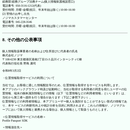
総務部/総務グループ法務チーム(個人情報保護相談窓口)
電話番号: 050-3116-1212(代表)
受付時間: 月曜~金曜(祝日、年末年始は除く) 10:00~16:00
[2] 苦情のお申し出先
ノジマカスタマーセンター
電話番号: 045-228-3546
受付時間: 月曜~金曜(祝日、年末年始は除く) 10:00~16:00
8. その他の公表事項
個人情報取扱事業者の名称および住所並びに代表者の氏名
株式会社ノジマ
〒108-6230 東京都港区港南2丁目15-3 品川インターシティC棟
代表執行役社長 野島 廣司
令和8年3月2日
・位置情報取得サービスの利用について
当社では、お客様に適した情報配信等のため、位置情報を取得するサービスを利用します。
本アプリのバックグラウンド時及び起動時に、当社が取得する利用者の同意を得たユーザーの位
置情報、端末の個体識別情報などの情報（以下「位置情報などの利用者情報」といいます）は、
当社から第三者へ提供を行う場合があります（下記ご参照下さい）。
位置情報などの利用者情報は、本アプリユーザー個人を識別することができない形式の情報であ
り、本サ ービスの利便性向上や統計分析を目的に利用されます。これらの情報が、ノジマグル
ープにおいて個人情報と連携される場合は、個人情報として取扱うものとします。
＜位置情報取得サービスの名称＞
Profile Passport SDK
＜情報送信先＞