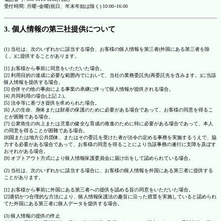
受付時間: 月曜~金曜(祝日、年末年始は除く) 10:00~16:00
3. 個人情報の第三社提供について
(1) 当社は、次のいずれかに該当する場合、お客様の個人情報を第三者(外国にある第三者を除
く。)に提供することがあります。
[1] お客様から事前に同意をいただいた場合。
[2] 利用目的の達成に必要な範囲内でにおいて、当社の業務委託先(再委託先を含みます。)に当該
個人情報を提供する場合。
[3] 合併その他の事由による事業の承継に伴って個人情報が提供される場合。
[4] 共同利用の場合(上記 2.)。
[5] 法令等に基づき提供を求められた場合。
[6] 人の生命、身体または財産の保護のために必要がある場合であって、お客様の同意を得るこ
とが困難である場合。
[7] 公衆衛生の向上または児童の健全な育成の推進のために特に必要がある場合であって、本人
の同意を得ることが困難である場合。
[8]国または地方公共団体、またはその委託を受けた者が法令の定める事務を実施するうえで、協
力する必要がある場合であって、お客様の同意を得ることにより当該事務の遂行に支障を及ぼす
おそれがある場合。
[9] オプトアウト方式により個人情報保護委員会に届け出をして認められている場合。
(2) 当社は、次のいずれかに該当する場合に、お客様の個人情報を外国にある第三者に提供する
ことがあります。
[1] お客様から事前に外国にある第三者への提供を認める旨の同意をいただいた場合。
[2]適切かつ合理的な方法により、個人情報保護法の趣旨に沿った措置を実施していると認められ
てた外国にある第三者に個人データを提供する場合。
(3) 個人情報の提供の停止