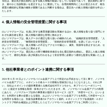
当社は、委託先が委託契約に反する個人情報の取扱いをしている場合であって、委託契約に基づ
き、速やかに当該取扱いを是正するように要請しても、合理的期間内にこれが是正されず、相当
措置の継続的な実施の確保が困難であると判断する場合は、委託先への個人情報の提供を停止い
たします。
4. 個人情報の安全管理措置に関する事項
(1)ノジマグループは、社員に対する教育啓蒙活動を実施するほか、個人情報を取り扱う部門にそ
れぞれ責任者を置き、個人情報の適切な管理に努めます。
(2)ノジマグループは、個人データの適正な取り扱いの確保のため、「組織的安全管理措置」「人
的安全管理措置」、「物理的安全管理措置」、「技術的安全管理措置」を講じてまいります。
(3)ノジマグループは、個人情報への不正なアクセスや漏えい、滅失、毀損等を防止するため、セ
キュリティのレベル向上に努めます。
(4)ノジマグループは、委託先との間で機密保持条項を含む委託契約を締結し、委託した個人情報
について、適切な取扱い及び保護を行わせるよう安全管理に必要かつ適切な監督を実施いたしま
す。
5. 他社事業者とのポイント連携に関する事項
2024 年 6 月 19 日よりノジマモバイル会員アプリ上で所定のお手続きをして頂く事で、ノジマモ
バイル会員アプリに、ｄポイントの各カードの情報を登録頂けるようになりました。それに伴
い、当社は d ポイントの提供事業者たる株式会社NTTドコモから、本プライバシーポリシー1.
（2）に規定する情報を取得・保有させていただきます。尚、ノジマモバイル会員アプリの利用
にあたり、ノジマグループ以外の事業者が提供するサービス（以下、「外部サービス」といいま
す）を利用する事が必要となる場合、およびノジマモバイル会員アプリを利用して外部サービス
を利用する場合には、別途当該事業者のd アカウント規約、d ポイントクラブ会員規約・d ポイ
ントクラブ特約を確認および同意したうえでノジマモバイル会員アプリをご利用ください。