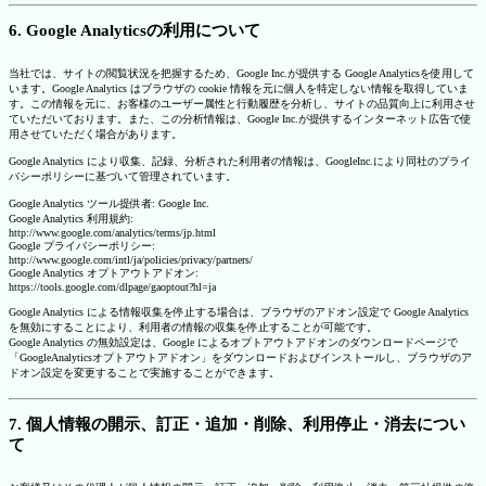
6. Google Analyticsの利用について
当社では、サイトの閲覧状況を把握するため、Google Inc.が提供する Google Analyticsを使用して
います。Google Analytics はブラウザの cookie 情報を元に個人を特定しない情報を取得していま
す。この情報を元に、お客様のユーザー属性と行動履歴を分析し、サイトの品質向上に利用させ
ていただいております。また、この分析情報は、Google Inc.が提供するインターネット広告で使
用させていただく場合があります。
Google Analytics により収集、記録、分析された利用者の情報は、GoogleInc.により同社のプライ
バシーポリシーに基づいて管理されています。
Google Analytics ツール提供者: Google Inc.
Google Analytics 利用規約:
http://www.google.com/analytics/terms/jp.html
Google プライバシーポリシー:
http://www.google.com/intl/ja/policies/privacy/partners/
Google Analytics オプトアウトアドオン:
https://tools.google.com/dlpage/gaoptout?hl=ja
Google Analytics による情報収集を停止する場合は、ブラウザのアドオン設定で Google Analytics
を無効にすることにより、利用者の情報の収集を停止することが可能です。
Google Analytics の無効設定は、Google によるオプトアウトアドオンのダウンロードページで
「GoogleAnalyticsオプトアウトアドオン」をダウンロードおよびインストールし、ブラウザのア
ドオン設定を変更することで実施することができます。
7. 個人情報の開示、訂正・追加・削除、利用停止・消去につい
て