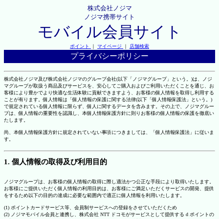
株式会社ノジマ
ノジマ携帯サイト
モバイル会員サイト
ポイント
｜
マイページ
｜
店舗検索
プライバシーポリシー
株式会社ノジマ及び株式会社ノジマのグループ会社(以下「ノジマグループ」という。)は、ノジ
マグループが取扱う商品及びサービスを、安心してご購入およびご利用いただくことを通じ、お
客様により豊かでより快適な生活体験に貢献できますよう、お客様の個人情報を取得し利用する
ことが有ります。個人情報は「個人情報の保護に関する法律(以下「個人情報保護法」という。)
で規定されている個人情報に限らず、個人に関するデータを含みます。その上で、ノジマグルー
プは、個人情報の重要性を認識し、本個人情報保護方針に則りお客様の個人情報の保護を徹底い
たします。
尚、本個人情報保護方針に規定されていない事項につきましては、「個人情報保護法」に従いま
す。
1. 個人情報の取得及び利用目的
ノジマグループは、お客様の個人情報の取得に際し適法かつ公正な手段により取得いたします。
お客様にご提供いただく個人情報の利用目的は、お客様にご満足いただくサービスの開発、提供
をするため以下の目的の達成に必要な範囲内で適正に個人情報を利用いたします。
(1) ポイントカードサービス等、会員制サービスへの登録をさせていただくため
(2) ノジマモバイル会員と連携し、株式会社 NTT ドコモがサービスとして提供する d ポイントの