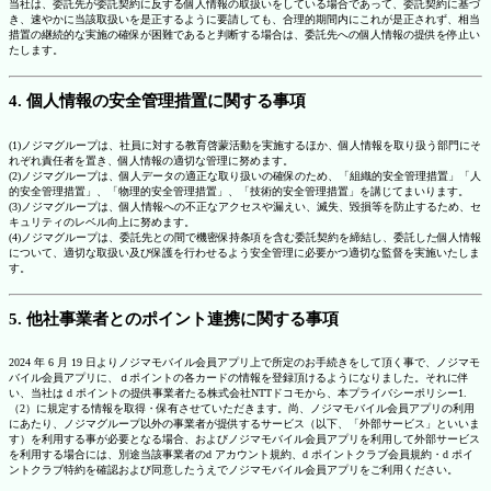
当社は、委託先が委託契約に反する個人情報の取扱いをしている場合であって、委託契約に基づ
き、速やかに当該取扱いを是正するように要請しても、合理的期間内にこれが是正されず、相当
措置の継続的な実施の確保が困難であると判断する場合は、委託先への個人情報の提供を停止い
たします。
4. 個人情報の安全管理措置に関する事項
(1)ノジマグループは、社員に対する教育啓蒙活動を実施するほか、個人情報を取り扱う部門にそ
れぞれ責任者を置き、個人情報の適切な管理に努めます。
(2)ノジマグループは、個人データの適正な取り扱いの確保のため、「組織的安全管理措置」「人
的安全管理措置」、「物理的安全管理措置」、「技術的安全管理措置」を講じてまいります。
(3)ノジマグループは、個人情報への不正なアクセスや漏えい、滅失、毀損等を防止するため、セ
キュリティのレベル向上に努めます。
(4)ノジマグループは、委託先との間で機密保持条項を含む委託契約を締結し、委託した個人情報
について、適切な取扱い及び保護を行わせるよう安全管理に必要かつ適切な監督を実施いたしま
す。
5. 他社事業者とのポイント連携に関する事項
2024 年 6 月 19 日よりノジマモバイル会員アプリ上で所定のお手続きをして頂く事で、ノジマモ
バイル会員アプリに、ｄポイントの各カードの情報を登録頂けるようになりました。それに伴
い、当社は d ポイントの提供事業者たる株式会社NTTドコモから、本プライバシーポリシー1.
（2）に規定する情報を取得・保有させていただきます。尚、ノジマモバイル会員アプリの利用
にあたり、ノジマグループ以外の事業者が提供するサービス（以下、「外部サービス」といいま
す）を利用する事が必要となる場合、およびノジマモバイル会員アプリを利用して外部サービス
を利用する場合には、別途当該事業者のd アカウント規約、d ポイントクラブ会員規約・d ポイ
ントクラブ特約を確認および同意したうえでノジマモバイル会員アプリをご利用ください。