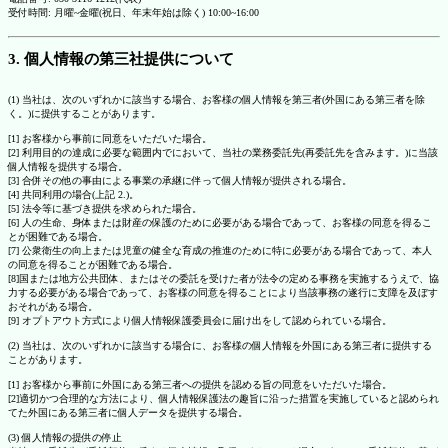
受付時間: 月曜~金曜(祝日、年末年始は除く) 10:00~16:00
3. 個人情報の第三社提供について
(1) 当社は、次のいずれかに該当する場合、お客様の個人情報を第三者(外国にある第三者を除
く。)に提供することがあります。
[1] お客様から事前に同意をいただいた場合。
[2] 利用目的の達成に必要な範囲内でにおいて、当社の業務委託先(再委託先を含みます。)に当該
個人情報を提供する場合。
[3] 合併その他の事由による事業の承継に伴って個人情報が提供される場合。
[4] 共同利用の場合(上記 2.)。
[5] 法令等に基づき提供を求められた場合。
[6] 人の生命、身体または財産の保護のために必要がある場合であって、お客様の同意を得るこ
とが困難である場合。
[7] 公衆衛生の向上または児童の健全な育成の推進のために特に必要がある場合であって、本人
の同意を得ることが困難である場合。
[8]国または地方公共団体、またはその委託を受けた者が法令の定める事務を実施するうえで、協
力する必要がある場合であって、お客様の同意を得ることにより当該事務の遂行に支障を及ぼす
おそれがある場合。
[9] オプトアウト方式により個人情報保護委員会に届け出をして認められている場合。
(2) 当社は、次のいずれかに該当する場合に、お客様の個人情報を外国にある第三者に提供する
ことがあります。
[1] お客様から事前に外国にある第三者への提供を認める旨の同意をいただいた場合。
[2]適切かつ合理的な方法により、個人情報保護法の趣旨に沿った措置を実施していると認められ
てた外国にある第三者に個人データを提供する場合。
(3) 個人情報の提供の停止