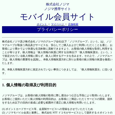
株式会社ノジマ
ノジマ携帯サイト
モバイル会員サイト
ポイント
｜
マイページ
｜
店舗検索
プライバシーポリシー
株式会社ノジマ及び株式会社ノジマのグループ会社(以下「ノジマグループ」という。)は、ノジ
マグループが取扱う商品及びサービスを、安心してご購入およびご利用いただくことを通じ、お
客様により豊かでより快適な生活体験に貢献できますよう、お客様の個人情報を取得し利用する
ことが有ります。個人情報は「個人情報の保護に関する法律(以下「個人情報保護法」という。)
で規定されている個人情報に限らず、個人に関するデータを含みます。その上で、ノジマグルー
プは、個人情報の重要性を認識し、本個人情報保護方針に則りお客様の個人情報の保護を徹底い
たします。
尚、本個人情報保護方針に規定されていない事項につきましては、「個人情報保護法」に従いま
す。
1. 個人情報の取得及び利用目的
ノジマグループは、お客様の個人情報の取得に際し適法かつ公正な手段により取得いたします。
お客様にご提供いただく個人情報の利用目的は、お客様にご満足いただくサービスの開発、提供
をするため以下の目的の達成に必要な範囲内で適正に個人情報を利用いたします。
(1) ポイントカードサービス等、会員制サービスへの登録をさせていただくため
(2) ノジマモバイル会員と連携し、株式会社 NTT ドコモがサービスとして提供する d ポイントの