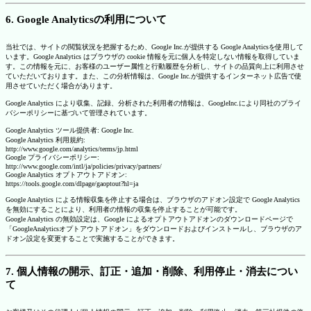
6. Google Analyticsの利用について
当社では、サイトの閲覧状況を把握するため、Google Inc.が提供する Google Analyticsを使用して
います。Google Analytics はブラウザの cookie 情報を元に個人を特定しない情報を取得していま
す。この情報を元に、お客様のユーザー属性と行動履歴を分析し、サイトの品質向上に利用させ
ていただいております。また、この分析情報は、Google Inc.が提供するインターネット広告で使
用させていただく場合があります。
Google Analytics により収集、記録、分析された利用者の情報は、GoogleInc.により同社のプライ
バシーポリシーに基づいて管理されています。
Google Analytics ツール提供者: Google Inc.
Google Analytics 利用規約:
http://www.google.com/analytics/terms/jp.html
Google プライバシーポリシー:
http://www.google.com/intl/ja/policies/privacy/partners/
Google Analytics オプトアウトアドオン:
https://tools.google.com/dlpage/gaoptout?hl=ja
Google Analytics による情報収集を停止する場合は、ブラウザのアドオン設定で Google Analytics
を無効にすることにより、利用者の情報の収集を停止することが可能です。
Google Analytics の無効設定は、Google によるオプトアウトアドオンのダウンロードページで
「GoogleAnalyticsオプトアウトアドオン」をダウンロードおよびインストールし、ブラウザのア
ドオン設定を変更することで実施することができます。
7. 個人情報の開示、訂正・追加・削除、利用停止・消去につい
て