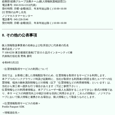
総務部/総務グループ法務チーム(個人情報保護相談窓口)
電話番号: 050-3116-1212(代表)
受付時間: 月曜~金曜(祝日、年末年始は除く) 10:00~16:00
[2] 苦情のお申し出先
ノジマカスタマーセンター
電話番号: 045-228-3546
受付時間: 月曜~金曜(祝日、年末年始は除く) 10:00~16:00
8. その他の公表事項
個人情報取扱事業者の名称および住所並びに代表者の氏名
株式会社ノジマ
〒108-6230 東京都港区港南2丁目15-3 品川インターシティC棟
代表執行役社長 野島 廣司
令和8年3月2日
・位置情報取得サービスの利用について
当社では、お客様に適した情報配信等のため、位置情報を取得するサービスを利用します。
本アプリのバックグラウンド時及び起動時に、当社が取得する利用者の同意を得たユーザーの位
置情報、端末の個体識別情報などの情報（以下「位置情報などの利用者情報」といいます）は、
当社から第三者へ提供を行う場合があります（下記ご参照下さい）。
位置情報などの利用者情報は、本アプリユーザー個人を識別することができない形式の情報であ
り、本サ ービスの利便性向上や統計分析を目的に利用されます。これらの情報が、ノジマグル
ープにおいて個人情報と連携される場合は、個人情報として取扱うものとします。
＜位置情報取得サービスの名称＞
Profile Passport SDK
＜情報送信先＞