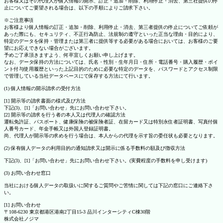
お客様又はその代理人が個人情報の開示、訂正・追加・削除、利用停止・消去、第三社提供の停
止についてご要望される場合は、以下の手順によりご請求下さい。
※ご注意事項
お客様より個人情報の訂正・追加・削除、利用停止・消去、第三者提供の停止についてご依頼が
あった際にも、セキュリティ、不正行為防止、法規制の遵守といった正当な理由・目的により、
特定のデータを保持・管理または第三者に提供等する必要がある場合においては、お客様のご要
望にお応えできない場合がございます。
予めご了承頂きますよう、何卒宜しくお願い申し上げます。
なお、データ保持の方法については、氏名・性別・生年月日・住所・電話番号・購入履歴・ポイ
ント付与使用履歴といった上記目的のために必要な特定のデータを、パスワードとアクセス制限
で管理している当社データベースにて保存する方法にて行います。
(1) 個人情報の開示請求の受付方法
[1] 開示等の請求書面の様式及び方法
下記(3)、[1]「お問い合わせ」先にお問い合わせ下さい。
[2] 開示等の請求を行う者の本人又は代理人の確認方法
運転免許証、パスポート、健康保険の被保険者証、在留カード又は特別永住者証明書、写真付個
人番号カード、年金手帳又は外国人登録証明書。
尚、代理人が開示等の求めを行う場合は、本人からの代理を示す旨の委任状も必要となります。
(2) 保有個人データの利用目的の通知請求又は開示に係る手数料の額及び徴収方法
下記(3)、[1]「お問い合わせ」先にお問い合わせ下さい。(実費程度の手数料を申し受けます)
(3) お問い合わせ窓口
当社における個人データの取扱いに関するご質問やご苦情に関しては下記の窓口にご連絡下さ
い。
[1] お問い合わせ
〒108-6230 東京都港区港南2丁目15-3 品川インターシティC棟30階
株式会社ノジマ