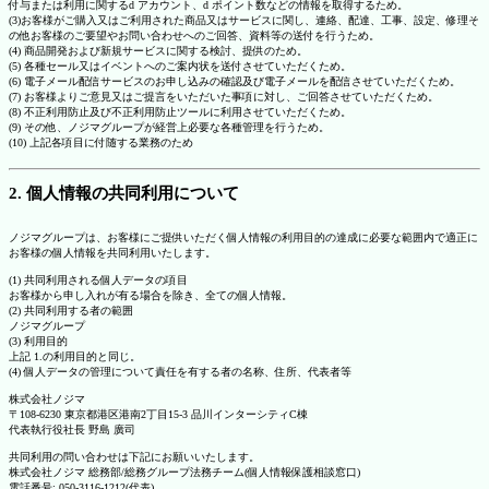
付与または利用に関するd アカウント、d ポイント数などの情報を取得するため。
(3)お客様がご購入又はご利用された商品又はサービスに関し、連絡、配達、工事、設定、修理そ
の他お客様のご要望やお問い合わせへのご回答、資料等の送付を行うため。
(4) 商品開発および新規サービスに関する検討、提供のため。
(5) 各種セール又はイベントへのご案内状を送付させていただくため。
(6) 電子メール配信サービスのお申し込みの確認及び電子メールを配信させていただくため。
(7) お客様よりご意見又はご提言をいただいた事項に対し、ご回答させていただくため。
(8) 不正利用防止及び不正利用防止ツールに利用させていただくため。
(9) その他、ノジマグループが経営上必要な各種管理を行うため。
(10) 上記各項目に付随する業務のため
2. 個人情報の共同利用について
ノジマグループは、お客様にご提供いただく個人情報の利用目的の達成に必要な範囲内で適正に
お客様の個人情報を共同利用いたします。
(1) 共同利用される個人データの項目
お客様から申し入れが有る場合を除き、全ての個人情報。
(2) 共同利用する者の範囲
ノジマグループ
(3) 利用目的
上記 1.の利用目的と同じ。
(4) 個人データの管理について責任を有する者の名称、住所、代表者等
株式会社ノジマ
〒108-6230 東京都港区港南2丁目15-3 品川インターシティC棟
代表執行役社長 野島 廣司
共同利用の問い合わせは下記にお願いいたします。
株式会社ノジマ 総務部/総務グループ法務チーム(個人情報保護相談窓口)
電話番号: 050-3116-1212(代表)