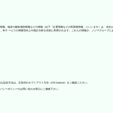
情報、端末の個体識別情報などの情報（以下「位置情報などの利用者情報」といいます）は、当社
、本サ ービスの利便性向上や統計分析を目的に利用されます。これらの情報が、ノジマグループに
方法は、広告IDのオプトアウト方法（iOS/Android）をご確認ください。
バシーポリシーのお問い合わせ窓口にご連絡下さい。