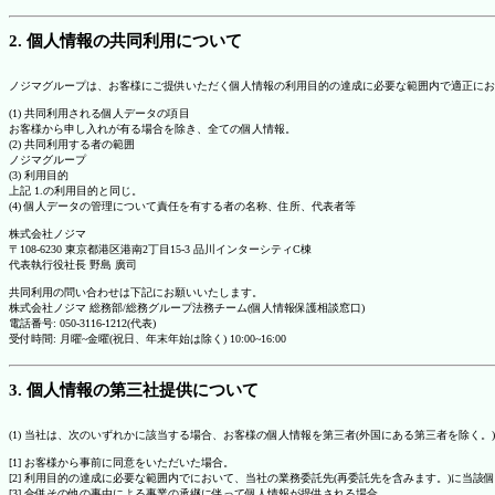
2. 個人情報の共同利用について
ノジマグループは、お客様にご提供いただく個人情報の利用目的の達成に必要な範囲内で適正にお
(1) 共同利用される個人データの項目
お客様から申し入れが有る場合を除き、全ての個人情報。
(2) 共同利用する者の範囲
ノジマグループ
(3) 利用目的
上記 1.の利用目的と同じ。
(4) 個人データの管理について責任を有する者の名称、住所、代表者等
株式会社ノジマ
〒108-6230 東京都港区港南2丁目15-3 品川インターシティC棟
代表執行役社長 野島 廣司
共同利用の問い合わせは下記にお願いいたします。
株式会社ノジマ 総務部/総務グループ法務チーム(個人情報保護相談窓口)
電話番号: 050-3116-1212(代表)
受付時間: 月曜~金曜(祝日、年末年始は除く) 10:00~16:00
3. 個人情報の第三社提供について
(1) 当社は、次のいずれかに該当する場合、お客様の個人情報を第三者(外国にある第三者を除く。
[1] お客様から事前に同意をいただいた場合。
[2] 利用目的の達成に必要な範囲内でにおいて、当社の業務委託先(再委託先を含みます。)に当該
[3] 合併その他の事由による事業の承継に伴って個人情報が提供される場合。