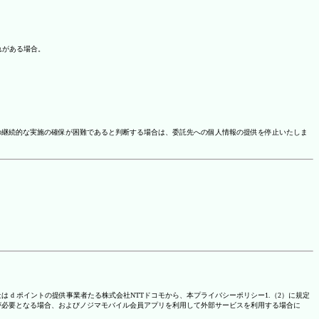
れがある場合。
の継続的な実施の確保が困難であると判断する場合は、委託先への個人情報の提供を停止いたしま
は d ポイントの提供事業者たる株式会社NTTドコモから、本プライバシーポリシー1.（2）に規定
が必要となる場合、およびノジマモバイル会員アプリを利用して外部サービスを利用する場合に