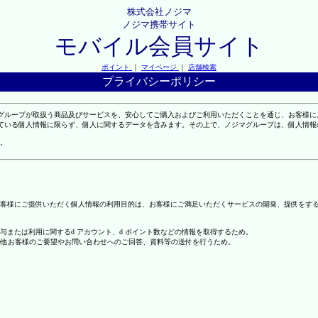
株式会社ノジマ
ノジマ携帯サイト
モバイル会員サイト
ポイント
｜
マイページ
｜
店舗検索
プライバシーポリシー
マグループが取扱う商品及びサービスを、安心してご購入およびご利用いただくことを通じ、お客様
れている個人情報に限らず、個人に関するデータを含みます。その上で、ノジマグループは、個人情
。
客様にご提供いただく個人情報の利用目的は、お客様にご満足いただくサービスの開発、提供をす
の付与または利用に関するd アカウント、d ポイント数などの情報を取得するため。
の他お客様のご要望やお問い合わせへのご回答、資料等の送付を行うため。