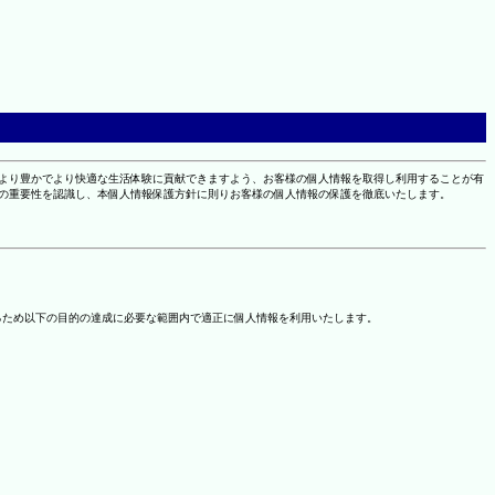
により豊かでより快適な生活体験に貢献できますよう、お客様の個人情報を取得し利用することが有
報の重要性を認識し、本個人情報保護方針に則りお客様の個人情報の保護を徹底いたします。
るため以下の目的の達成に必要な範囲内で適正に個人情報を利用いたします。