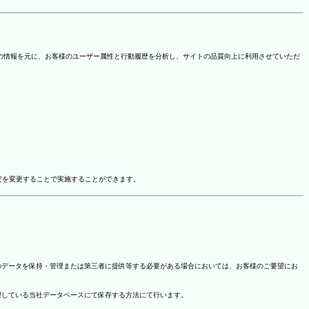
を取得しています。この情報を元に、お客様のユーザー属性と行動履歴を分析し、サイトの品質向上に利用させていただ
ドオン設定を変更することで実施することができます。
のデータを保持・管理または第三者に提供等する必要がある場合においては、お客様のご要望にお
理している当社データベースにて保存する方法にて行います。