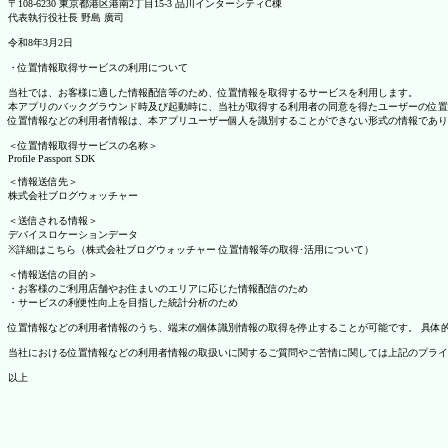
〒108-6230 東京都港区港南2丁目15-3 品川インターシティC棟
代表執行役社長 野島 廣司
令和8年3月2日
・位置情報取得サービスの利用について
当社では、お客様に適した情報配信等のため、位置情報を取得するサービスを利用します。
本アプリのバックグラウンド時及び起動時に、当社が取得する利用者の同意を得たユーザーの位置
位置情報などの利用者情報は、本アプリユーザー個人を識別することができない形式の情報であり
＜位置情報取得サービスの名称＞
Profile Passport SDK
＜情報送信先＞
株式会社ブログウォッチャー
＜送信される情報＞
デバイスロケーションデータ
※詳細はこちら（株式会社ブログウォッチャー 位置情報等の取得･活用について）
＜情報送信の目的＞
・お客様のご利用店舗やお住まいのエリアに応じた情報配信のため
・サービスの利便性向上を目指した統計分析のため
位置情報などの利用者情報のうち、端末の個体識別情報の取得を停止することが可能です。 具体的な設定
当社における位置情報などの利用者情報の取扱いに関するご質問やご苦情に関しては上記のプライ
以上