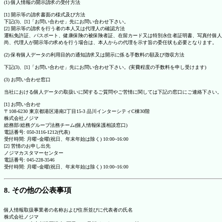
(1) 個人情報の開示請求の受付方法
[1] 開示等の請求書面の様式及び方法
下記(3)、[1]「お問い合わせ」先にお問い合わせ下さい。
[2] 開示等の請求を行う者の本人又は代理人の確認方法
運転免許証、パスポート、健康保険の被保険者証、在留カード又は特別永住者証明書、写真付個人
尚、代理人が開示等の求めを行う場合は、本人からの代理を示す旨の委任状も必要となります。
(2) 保有個人データの利用目的の通知請求又は開示に係る手数料の額及び徴収方法
下記(3)、[1]「お問い合わせ」先にお問い合わせ下さい。(実費程度の手数料を申し受けます)
(3) お問い合わせ窓口
当社における個人データの取扱いに関するご質問やご苦情に関しては下記の窓口にご連絡下さい。
[1] お問い合わせ
〒108-6230 東京都港区港南2丁目15-3 品川インターシティC棟30階
株式会社ノジマ
総務部/総務グループ法務チーム(個人情報保護相談窓口)
電話番号: 050-3116-1212(代表)
受付時間: 月曜~金曜(祝日、年末年始は除く) 10:00~16:00
[2] 苦情のお申し出先
ノジマカスタマーセンター
電話番号: 045-228-3546
受付時間: 月曜~金曜(祝日、年末年始は除く) 10:00~16:00
8. その他の公表事項
個人情報取扱事業者の名称および住所並びに代表者の氏名
株式会社ノジマ