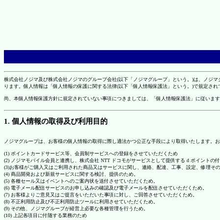
株式会社ノジマ及び株式会社ノジマのグループ会社(以下「ノジマグループ」という。)は、ノジ
ります。個人情報は「個人情報の保護に関する法律(以下「個人情報保護法」という。)で規定さ
尚、本個人情報保護方針に規定されていない事項につきましては、「個人情報保護法」に従います
1. 個人情報の取得及び利用目的
ノジマグループは、お客様の個人情報の取得に際し適法かつ公正な手段により取得いたします。お
(1) ポイントカードサービス等、会員制サービスへの登録をさせていただくため
(2) ノジマモバイル会員と連携し、株式会社 NTT ドコモがサービスとして提供する d ポイント
(3)お客様がご購入又はご利用された商品又はサービスに関し、連絡、配達、工事、設定、修理そ
(4) 商品開発および新規サービスに関する検討、提供のため。
(5) 各種セール又はイベントへのご案内状を送付させていただくため。
(6) 電子メール配信サービスのお申し込みの確認及び電子メールを配信させていただくため。
(7) お客様よりご意見又はご提言をいただいた事項に対し、ご回答させていただくため。
(8) 不正利用防止及び不正利用防止ツールに利用させていただくため。
(9) その他、ノジマグループが経営上必要な各種管理を行うため。
(10) 上記各項目に付随する業務のため