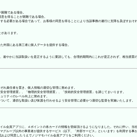
が困難である場合。
の同意を得ることが困難である場合。
協力する必要がある場合であって、お客様の同意を得ることにより当該事務の遂行に支障を及ぼすおそ
とがあります。
てた外国にある第三者に個人データを提供する場合。
、速やかに当該取扱いを是正するように要請しても、合理的期間内にこれが是正されず、相当措置
れぞれ責任者を置き、個人情報の適切な管理に努めます。
人的安全管理措置」、「物理的安全管理措置」、「技術的安全管理措置」を講じてまいります。
キュリティのレベル向上に努めます。
報について、適切な取扱い及び保護を行わせるよう安全管理に必要かつ適切な監督を実施いたします。
ジマモバイル会員アプリに、ｄポイントの各カードの情報を登録頂けるようになりました。それに伴い、当社
マグループ以外の事業者が提供するサービス（以下、「外部サービス」といいます）を利用する事
確認および同意したうえでノジマモバイル会員アプリをご利用ください。