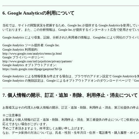
6. Google Analyticsの利用について
当社では、サイトの閲覧状況を把握するため、Google Inc.が提供する Google Analytics
いております。また、この分析情報は、Google Inc.が提供するインターネット広告で使用させて
Google Analytics により収集、記録、分析された利用者の情報は、GoogleInc.により同社
Google Analytics ツール提供者: Google Inc.
Google Analytics 利用規約:
http://www.google.com/analytics/terms/jp.html
Google プライバシーポリシー:
http://www.google.com/intl/ja/policies/privacy/partners/
Google Analytics オプトアウトアドオン:
https://tools.google.com/dlpage/gaoptout?hl=ja
Google Analytics による情報収集を停止する場合は、ブラウザのアドオン設定で Google An
Google Analytics の無効設定は、Google によるオプトアウトアドオンのダウンロードペ
7. 個人情報の開示、訂正・追加・削除、利用停止・消去について
お客様又はその代理人が個人情報の開示、訂正・追加・削除、利用停止・消去、第三社提供の停止
※ご注意事項
お客様より個人情報の訂正・追加・削除、利用停止・消去、第三者提供の停止についてご依頼があ
応えできない場合がございます。
予めご了承頂きますよう、何卒宜しくお願い申し上げます。
なお、データ保持の方法については、氏名・性別・生年月日・住所・電話番号・購入履歴・ポイン