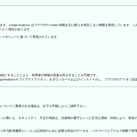
を使用しています。Google Analytics はブラウザの cookie 情報を元に個人を特定しない情報
いただく場合があります。
のプライバシーポリシーに基づいて管理されています。
alyticsを無効にすることにより、利用者の情報の収集を停止することが可能です。
ージで「GoogleAnalyticsオプトアウトアドオン」をダウンロードおよびインストールし、ブラウザのア
についてご要望される場合は、以下の手順によりご請求下さい。
った際にも、セキュリティ、不正行為防止、法規制の遵守といった正当な理由・目的により、特定
ト付与使用履歴といった上記目的のために必要な特定のデータを、パスワードとアクセス制限で管