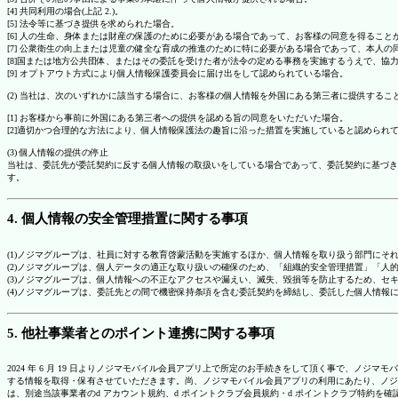
[4] 共同利用の場合(上記 2.)。
[5] 法令等に基づき提供を求められた場合。
[6] 人の生命、身体または財産の保護のために必要がある場合であって、お客様の同意を得ること
[7] 公衆衛生の向上または児童の健全な育成の推進のために特に必要がある場合であって、本人
[8]国または地方公共団体、またはその委託を受けた者が法令の定める事務を実施するうえで、
[9] オプトアウト方式により個人情報保護委員会に届け出をして認められている場合。
(2) 当社は、次のいずれかに該当する場合に、お客様の個人情報を外国にある第三者に提供するこ
[1] お客様から事前に外国にある第三者への提供を認める旨の同意をいただいた場合。
[2]適切かつ合理的な方法により、個人情報保護法の趣旨に沿った措置を実施していると認められ
(3) 個人情報の提供の停止
当社は、委託先が委託契約に反する個人情報の取扱いをしている場合であって、委託契約に基づき
す。
4. 個人情報の安全管理措置に関する事項
(1)ノジマグループは、社員に対する教育啓蒙活動を実施するほか、個人情報を取り扱う部門にそ
(2)ノジマグループは、個人データの適正な取り扱いの確保のため、「組織的安全管理措置」「
(3)ノジマグループは、個人情報への不正なアクセスや漏えい、滅失、毀損等を防止するため、セ
(4)ノジマグループは、委託先との間で機密保持条項を含む委託契約を締結し、委託した個人情
5. 他社事業者とのポイント連携に関する事項
2024 年 6 月 19 日よりノジマモバイル会員アプリ上で所定のお手続きをして頂く事で、ノ
する情報を取得・保有させていただきます。尚、ノジマモバイル会員アプリの利用にあたり、ノジ
は、別途当該事業者のd アカウント規約、d ポイントクラブ会員規約・d ポイントクラブ特約を