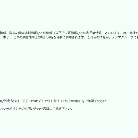
情報、端末の個体識別情報などの情報（以下「位置情報などの利用者情報」といいます）は、当社
、本サ ービスの利便性向上や統計分析を目的に利用されます。これらの情報が、ノジマグループに
方法は、広告IDのオプトアウト方法（iOS/Android）をご確認ください。
バシーポリシーのお問い合わせ窓口にご連絡下さい。