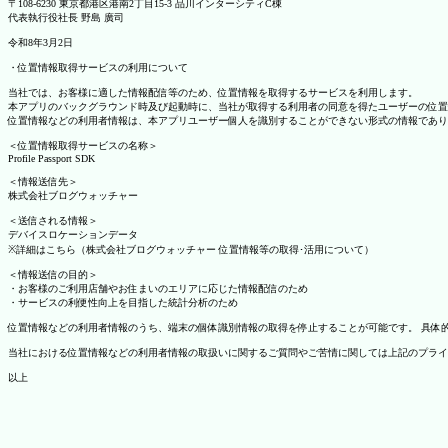
〒108-6230 東京都港区港南2丁目15-3 品川インターシティC棟
代表執行役社長 野島 廣司
令和8年3月2日
・位置情報取得サービスの利用について
当社では、お客様に適した情報配信等のため、位置情報を取得するサービスを利用します。
本アプリのバックグラウンド時及び起動時に、当社が取得する利用者の同意を得たユーザーの位置
位置情報などの利用者情報は、本アプリユーザー個人を識別することができない形式の情報であり
＜位置情報取得サービスの名称＞
Profile Passport SDK
＜情報送信先＞
株式会社ブログウォッチャー
＜送信される情報＞
デバイスロケーションデータ
※詳細はこちら（株式会社ブログウォッチャー 位置情報等の取得･活用について）
＜情報送信の目的＞
・お客様のご利用店舗やお住まいのエリアに応じた情報配信のため
・サービスの利便性向上を目指した統計分析のため
位置情報などの利用者情報のうち、端末の個体識別情報の取得を停止することが可能です。 具体的な設定
当社における位置情報などの利用者情報の取扱いに関するご質問やご苦情に関しては上記のプライ
以上