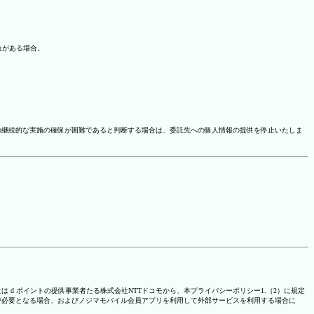
れがある場合。
の継続的な実施の確保が困難であると判断する場合は、委託先への個人情報の提供を停止いたしま
は d ポイントの提供事業者たる株式会社NTTドコモから、本プライバシーポリシー1.（2）に規定
が必要となる場合、およびノジマモバイル会員アプリを利用して外部サービスを利用する場合に