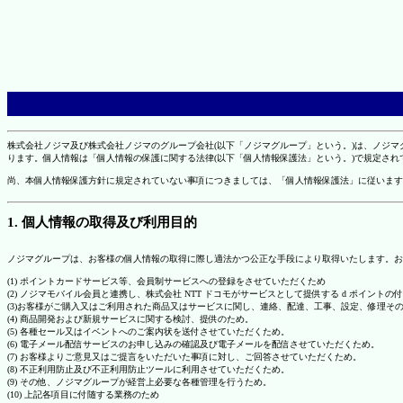
株式会社ノジマ及び株式会社ノジマのグループ会社(以下「ノジマグループ」という。)は、ノジ
ります。個人情報は「個人情報の保護に関する法律(以下「個人情報保護法」という。)で規定さ
尚、本個人情報保護方針に規定されていない事項につきましては、「個人情報保護法」に従います
1. 個人情報の取得及び利用目的
ノジマグループは、お客様の個人情報の取得に際し適法かつ公正な手段により取得いたします。お
(1) ポイントカードサービス等、会員制サービスへの登録をさせていただくため
(2) ノジマモバイル会員と連携し、株式会社 NTT ドコモがサービスとして提供する d ポイント
(3)お客様がご購入又はご利用された商品又はサービスに関し、連絡、配達、工事、設定、修理そ
(4) 商品開発および新規サービスに関する検討、提供のため。
(5) 各種セール又はイベントへのご案内状を送付させていただくため。
(6) 電子メール配信サービスのお申し込みの確認及び電子メールを配信させていただくため。
(7) お客様よりご意見又はご提言をいただいた事項に対し、ご回答させていただくため。
(8) 不正利用防止及び不正利用防止ツールに利用させていただくため。
(9) その他、ノジマグループが経営上必要な各種管理を行うため。
(10) 上記各項目に付随する業務のため