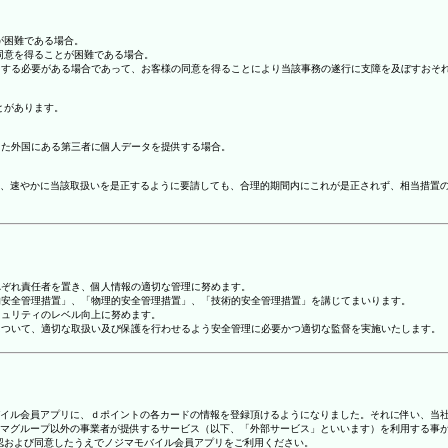
が困難である場合。
の同意を得ることが困難である場合。
協力する必要がある場合であって、お客様の同意を得ることにより当該事務の遂行に支障を及ぼすおそ
とがあります。
てた外国にある第三者に個人データを提供する場合。
、速やかに当該取扱いを是正するように要請しても、合理的期間内にこれが是正されず、相当措置
れぞれ責任者を置き、個人情報の適切な管理に努めます。
人的安全管理措置」、「物理的安全管理措置」、「技術的安全管理措置」を講じてまいります。
キュリティのレベル向上に努めます。
報について、適切な取扱い及び保護を行わせるよう安全管理に必要かつ適切な監督を実施いたします。
ジマモバイル会員アプリに、ｄポイントの各カードの情報を登録頂けるようになりました。それに伴い、当社
マグループ以外の事業者が提供するサービス（以下、「外部サービス」といいます）を利用する事
確認および同意したうえでノジマモバイル会員アプリをご利用ください。