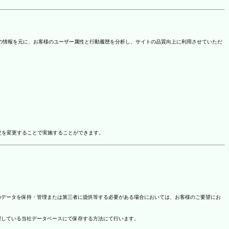
を取得しています。この情報を元に、お客様のユーザー属性と行動履歴を分析し、サイトの品質向上に利用させていただ
ドオン設定を変更することで実施することができます。
のデータを保持・管理または第三者に提供等する必要がある場合においては、お客様のご要望にお
理している当社データベースにて保存する方法にて行います。