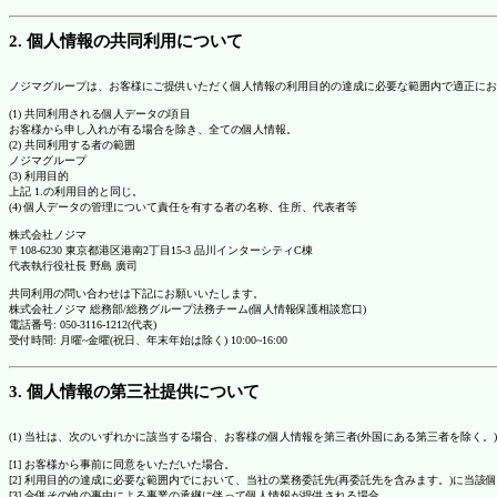
2. 個人情報の共同利用について
ノジマグループは、お客様にご提供いただく個人情報の利用目的の達成に必要な範囲内で適正にお
(1) 共同利用される個人データの項目
お客様から申し入れが有る場合を除き、全ての個人情報。
(2) 共同利用する者の範囲
ノジマグループ
(3) 利用目的
上記 1.の利用目的と同じ。
(4) 個人データの管理について責任を有する者の名称、住所、代表者等
株式会社ノジマ
〒108-6230 東京都港区港南2丁目15-3 品川インターシティC棟
代表執行役社長 野島 廣司
共同利用の問い合わせは下記にお願いいたします。
株式会社ノジマ 総務部/総務グループ法務チーム(個人情報保護相談窓口)
電話番号: 050-3116-1212(代表)
受付時間: 月曜~金曜(祝日、年末年始は除く) 10:00~16:00
3. 個人情報の第三社提供について
(1) 当社は、次のいずれかに該当する場合、お客様の個人情報を第三者(外国にある第三者を除く。
[1] お客様から事前に同意をいただいた場合。
[2] 利用目的の達成に必要な範囲内でにおいて、当社の業務委託先(再委託先を含みます。)に当該
[3] 合併その他の事由による事業の承継に伴って個人情報が提供される場合。