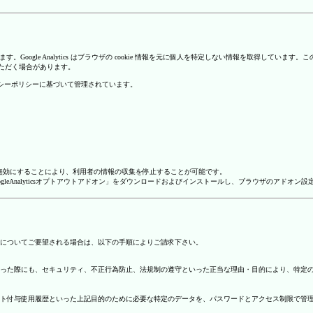
を使用しています。Google Analytics はブラウザの cookie 情報を元に個人を特定しない情報
いただく場合があります。
のプライバシーポリシーに基づいて管理されています。
alyticsを無効にすることにより、利用者の情報の収集を停止することが可能です。
ージで「GoogleAnalyticsオプトアウトアドオン」をダウンロードおよびインストールし、ブラウザのア
についてご要望される場合は、以下の手順によりご請求下さい。
った際にも、セキュリティ、不正行為防止、法規制の遵守といった正当な理由・目的により、特定
ト付与使用履歴といった上記目的のために必要な特定のデータを、パスワードとアクセス制限で管