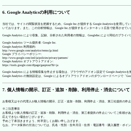
6. Google Analyticsの利用について
当社では、サイトの閲覧状況を把握するため、Google Inc.が提供する Google Analytics
いております。また、この分析情報は、Google Inc.が提供するインターネット広告で使用させて
Google Analytics により収集、記録、分析された利用者の情報は、GoogleInc.により同社
Google Analytics ツール提供者: Google Inc.
Google Analytics 利用規約:
http://www.google.com/analytics/terms/jp.html
Google プライバシーポリシー:
http://www.google.com/intl/ja/policies/privacy/partners/
Google Analytics オプトアウトアドオン:
https://tools.google.com/dlpage/gaoptout?hl=ja
Google Analytics による情報収集を停止する場合は、ブラウザのアドオン設定で Google An
Google Analytics の無効設定は、Google によるオプトアウトアドオンのダウンロードペ
7. 個人情報の開示、訂正・追加・削除、利用停止・消去について
お客様又はその代理人が個人情報の開示、訂正・追加・削除、利用停止・消去、第三社提供の停止
※ご注意事項
お客様より個人情報の訂正・追加・削除、利用停止・消去、第三者提供の停止についてご依頼があ
応えできない場合がございます。
予めご了承頂きますよう、何卒宜しくお願い申し上げます。
なお、データ保持の方法については、氏名・性別・生年月日・住所・電話番号・購入履歴・ポイン