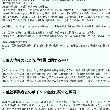
[4] 共同利用の場合(上記 2.)。
[5] 法令等に基づき提供を求められた場合。
[6] 人の生命、身体または財産の保護のために必要がある場合であって、お客様の同意を得ること
[7] 公衆衛生の向上または児童の健全な育成の推進のために特に必要がある場合であって、本人
[8]国または地方公共団体、またはその委託を受けた者が法令の定める事務を実施するうえで、
[9] オプトアウト方式により個人情報保護委員会に届け出をして認められている場合。
(2) 当社は、次のいずれかに該当する場合に、お客様の個人情報を外国にある第三者に提供するこ
[1] お客様から事前に外国にある第三者への提供を認める旨の同意をいただいた場合。
[2]適切かつ合理的な方法により、個人情報保護法の趣旨に沿った措置を実施していると認められ
(3) 個人情報の提供の停止
当社は、委託先が委託契約に反する個人情報の取扱いをしている場合であって、委託契約に基づき
す。
4. 個人情報の安全管理措置に関する事項
(1)ノジマグループは、社員に対する教育啓蒙活動を実施するほか、個人情報を取り扱う部門にそ
(2)ノジマグループは、個人データの適正な取り扱いの確保のため、「組織的安全管理措置」「
(3)ノジマグループは、個人情報への不正なアクセスや漏えい、滅失、毀損等を防止するため、セ
(4)ノジマグループは、委託先との間で機密保持条項を含む委託契約を締結し、委託した個人情
5. 他社事業者とのポイント連携に関する事項
2024 年 6 月 19 日よりノジマモバイル会員アプリ上で所定のお手続きをして頂く事で、ノ
する情報を取得・保有させていただきます。尚、ノジマモバイル会員アプリの利用にあたり、ノジ
は、別途当該事業者のd アカウント規約、d ポイントクラブ会員規約・d ポイントクラブ特約を