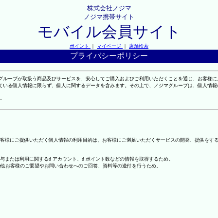
株式会社ノジマ
ノジマ携帯サイト
モバイル会員サイト
ポイント
｜
マイページ
｜
店舗検索
プライバシーポリシー
マグループが取扱う商品及びサービスを、安心してご購入およびご利用いただくことを通じ、お客様
れている個人情報に限らず、個人に関するデータを含みます。その上で、ノジマグループは、個人情
。
客様にご提供いただく個人情報の利用目的は、お客様にご満足いただくサービスの開発、提供をす
の付与または利用に関するd アカウント、d ポイント数などの情報を取得するため。
の他お客様のご要望やお問い合わせへのご回答、資料等の送付を行うため。