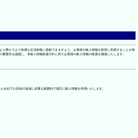
により豊かでより快適な生活体験に貢献できますよう、お客様の個人情報を取得し利用することが有
報の重要性を認識し、本個人情報保護方針に則りお客様の個人情報の保護を徹底いたします。
るため以下の目的の達成に必要な範囲内で適正に個人情報を利用いたします。