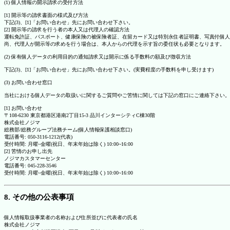
(1) 個人情報の開示請求の受付方法
[1] 開示等の請求書面の様式及び方法
下記(3)、[1]「お問い合わせ」先にお問い合わせ下さい。
[2] 開示等の請求を行う者の本人又は代理人の確認方法
運転免許証、パスポート、健康保険の被保険者証、在留カード又は特別永住者証明書、写真付個人
尚、代理人が開示等の求めを行う場合は、本人からの代理を示す旨の委任状も必要となります。
(2) 保有個人データの利用目的の通知請求又は開示に係る手数料の額及び徴収方法
下記(3)、[1]「お問い合わせ」先にお問い合わせ下さい。(実費程度の手数料を申し受けます)
(3) お問い合わせ窓口
当社における個人データの取扱いに関するご質問やご苦情に関しては下記の窓口にご連絡下さい。
[1] お問い合わせ
〒108-6230 東京都港区港南2丁目15-3 品川インターシティC棟30階
株式会社ノジマ
総務部/総務グループ法務チーム(個人情報保護相談窓口)
電話番号: 050-3116-1212(代表)
受付時間: 月曜~金曜(祝日、年末年始は除く) 10:00~16:00
[2] 苦情のお申し出先
ノジマカスタマーセンター
電話番号: 045-228-3546
受付時間: 月曜~金曜(祝日、年末年始は除く) 10:00~16:00
8. その他の公表事項
個人情報取扱事業者の名称および住所並びに代表者の氏名
株式会社ノジマ