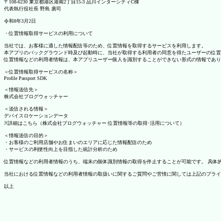
〒108-6230 東京都港区港南2丁目15-3 品川インターシティC棟
代表執行役社長 野島 廣司
令和8年3月2日
・位置情報取得サービスの利用について
当社では、お客様に適した情報配信等のため、位置情報を取得するサービスを利用します。
本アプリのバックグラウンド時及び起動時に、当社が取得する利用者の同意を得たユーザーの位置
位置情報などの利用者情報は、本アプリユーザー個人を識別することができない形式の情報であり
＜位置情報取得サービスの名称＞
Profile Passport SDK
＜情報送信先＞
株式会社ブログウォッチャー
＜送信される情報＞
デバイスロケーションデータ
※詳細はこちら（株式会社ブログウォッチャー 位置情報等の取得･活用について）
＜情報送信の目的＞
・お客様のご利用店舗やお住まいのエリアに応じた情報配信のため
・サービスの利便性向上を目指した統計分析のため
位置情報などの利用者情報のうち、端末の個体識別情報の取得を停止することが可能です。 具体的な設定
当社における位置情報などの利用者情報の取扱いに関するご質問やご苦情に関しては上記のプライ
以上