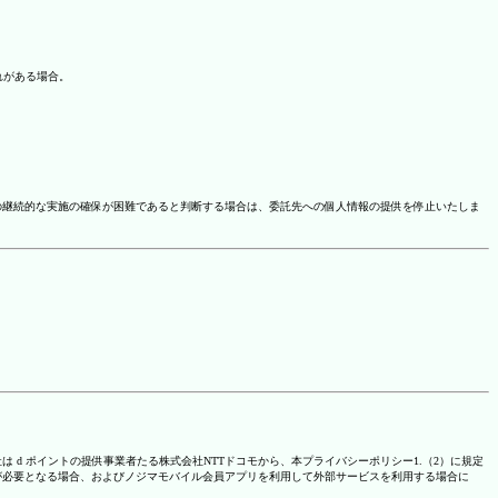
れがある場合。
の継続的な実施の確保が困難であると判断する場合は、委託先への個人情報の提供を停止いたしま
は d ポイントの提供事業者たる株式会社NTTドコモから、本プライバシーポリシー1.（2）に規定
が必要となる場合、およびノジマモバイル会員アプリを利用して外部サービスを利用する場合に