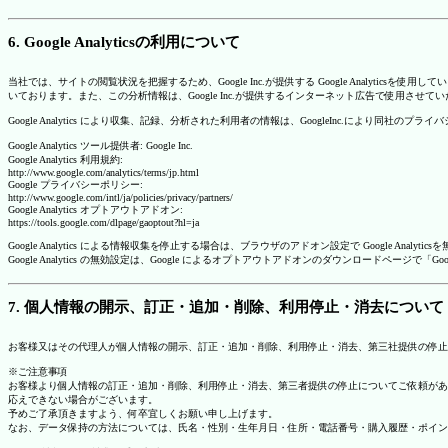
6. Google Analyticsの利用について
当社では、サイトの閲覧状況を把握するため、Google Inc.が提供する Google Analytics
いております。また、この分析情報は、Google Inc.が提供するインターネット広告で使用させて
Google Analytics により収集、記録、分析された利用者の情報は、GoogleInc.により同社
Google Analytics ツール提供者: Google Inc.
Google Analytics 利用規約:
http://www.google.com/analytics/terms/jp.html
Google プライバシーポリシー:
http://www.google.com/intl/ja/policies/privacy/partners/
Google Analytics オプトアウトアドオン:
https://tools.google.com/dlpage/gaoptout?hl=ja
Google Analytics による情報収集を停止する場合は、ブラウザのアドオン設定で Google An
Google Analytics の無効設定は、Google によるオプトアウトアドオンのダウンロードペ
7. 個人情報の開示、訂正・追加・削除、利用停止・消去について
お客様又はその代理人が個人情報の開示、訂正・追加・削除、利用停止・消去、第三社提供の停止
※ご注意事項
お客様より個人情報の訂正・追加・削除、利用停止・消去、第三者提供の停止についてご依頼があ
応えできない場合がございます。
予めご了承頂きますよう、何卒宜しくお願い申し上げます。
なお、データ保持の方法については、氏名・性別・生年月日・住所・電話番号・購入履歴・ポイン