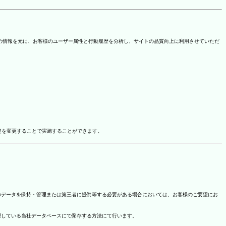
を取得しています。この情報を元に、お客様のユーザー属性と行動履歴を分析し、サイトの品質向上に利用させていただ
ドオン設定を変更することで実施することができます。
のデータを保持・管理または第三者に提供等する必要がある場合においては、お客様のご要望にお
理している当社データベースにて保存する方法にて行います。