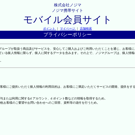
株式会社ノジマ
ノジマ携帯サイト
モバイル会員サイト
ポイント
｜
マイページ
｜
店舗検索
プライバシーポリシー
マグループが取扱う商品及びサービスを、安心してご購入およびご利用いただくことを通じ、お客様
れている個人情報に限らず、個人に関するデータを含みます。その上で、ノジマグループは、個人情
。
客様にご提供いただく個人情報の利用目的は、お客様にご満足いただくサービスの開発、提供をす
の付与または利用に関するd アカウント、d ポイント数などの情報を取得するため。
の他お客様のご要望やお問い合わせへのご回答、資料等の送付を行うため。