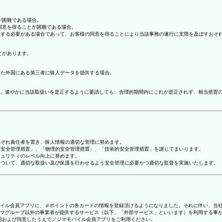
が困難である場合。
の同意を得ることが困難である場合。
協力する必要がある場合であって、お客様の同意を得ることにより当該事務の遂行に支障を及ぼすおそ
とがあります。
てた外国にある第三者に個人データを提供する場合。
、速やかに当該取扱いを是正するように要請しても、合理的期間内にこれが是正されず、相当措置
れぞれ責任者を置き、個人情報の適切な管理に努めます。
人的安全管理措置」、「物理的安全管理措置」、「技術的安全管理措置」を講じてまいります。
キュリティのレベル向上に努めます。
報について、適切な取扱い及び保護を行わせるよう安全管理に必要かつ適切な監督を実施いたします。
ジマモバイル会員アプリに、ｄポイントの各カードの情報を登録頂けるようになりました。それに伴い、当社
マグループ以外の事業者が提供するサービス（以下、「外部サービス」といいます）を利用する事
確認および同意したうえでノジマモバイル会員アプリをご利用ください。