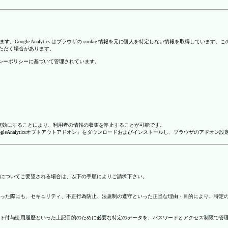
を使用しています。Google Analytics はブラウザの cookie 情報を元に個人を特定しない情報
いただく場合があります。
のプライバシーポリシーに基づいて管理されています。
alyticsを無効にすることにより、利用者の情報の収集を停止することが可能です。
ージで「GoogleAnalyticsオプトアウトアドオン」をダウンロードおよびインストールし、ブラウザのア
についてご要望される場合は、以下の手順によりご請求下さい。
った際にも、セキュリティ、不正行為防止、法規制の遵守といった正当な理由・目的により、特定
ト付与使用履歴といった上記目的のために必要な特定のデータを、パスワードとアクセス制限で管