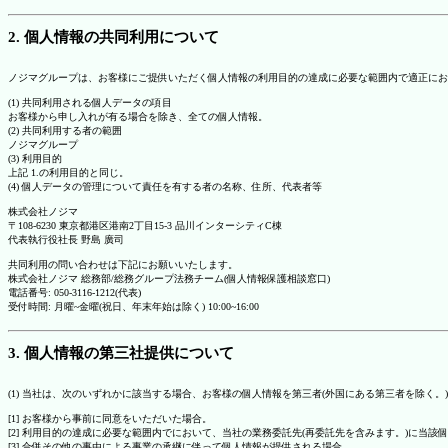
2. 個人情報の共同利用について
ノジマグループは、お客様にご提供いただく個人情報の利用目的の達成に必要な範囲内で適正にお
(1) 共同利用される個人データの項目
お客様から申し入れが有る場合を除き、全ての個人情報。
(2) 共同利用する者の範囲
ノジマグループ
(3) 利用目的
上記 1.の利用目的と同じ。
(4) 個人データの管理について責任を有する者の名称、住所、代表者等
株式会社ノジマ
〒108-6230 東京都港区港南2丁目15-3 品川インターシティC棟
代表執行役社長 野島 廣司
共同利用の問い合わせは下記にお願いいたします。
株式会社ノジマ 総務部/総務グループ法務チーム(個人情報保護相談窓口)
電話番号: 050-3116-1212(代表)
受付時間: 月曜~金曜(祝日、年末年始は除く) 10:00~16:00
3. 個人情報の第三社提供について
(1) 当社は、次のいずれかに該当する場合、お客様の個人情報を第三者(外国にある第三者を除く。
[1] お客様から事前に同意をいただいた場合。
[2] 利用目的の達成に必要な範囲内でにおいて、当社の業務委託先(再委託先を含みます。)に当該
[3] 合併その他の事由による事業の承継に伴って個人情報が提供される場合。