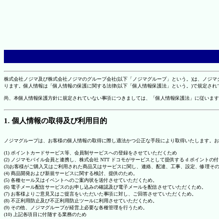
株式会社ノジマ及び株式会社ノジマのグループ会社(以下「ノジマグループ」という。)は、ノジ
ります。個人情報は「個人情報の保護に関する法律(以下「個人情報保護法」という。)で規定さ
尚、本個人情報保護方針に規定されていない事項につきましては、「個人情報保護法」に従います
1. 個人情報の取得及び利用目的
ノジマグループは、お客様の個人情報の取得に際し適法かつ公正な手段により取得いたします。お
(1) ポイントカードサービス等、会員制サービスへの登録をさせていただくため
(2) ノジマモバイル会員と連携し、株式会社 NTT ドコモがサービスとして提供する d ポイント
(3)お客様がご購入又はご利用された商品又はサービスに関し、連絡、配達、工事、設定、修理そ
(4) 商品開発および新規サービスに関する検討、提供のため。
(5) 各種セール又はイベントへのご案内状を送付させていただくため。
(6) 電子メール配信サービスのお申し込みの確認及び電子メールを配信させていただくため。
(7) お客様よりご意見又はご提言をいただいた事項に対し、ご回答させていただくため。
(8) 不正利用防止及び不正利用防止ツールに利用させていただくため。
(9) その他、ノジマグループが経営上必要な各種管理を行うため。
(10) 上記各項目に付随する業務のため