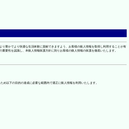
により豊かでより快適な生活体験に貢献できますよう、お客様の個人情報を取得し利用することが有
報の重要性を認識し、本個人情報保護方針に則りお客様の個人情報の保護を徹底いたします。
るため以下の目的の達成に必要な範囲内で適正に個人情報を利用いたします。