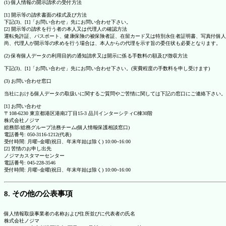
(1) 個人情報の開示請求の受付方法
[1] 開示等の請求書面の様式及び方法
下記(3)、[1]「お問い合わせ」先にお問い合わせ下さい。
[2] 開示等の請求を行う者の本人又は代理人の確認方法
運転免許証、パスポート、健康保険の被保険者証、在留カード又は特別永住者証明書、写真付個人
尚、代理人が開示等の求めを行う場合は、本人からの代理を示す旨の委任状も必要となります。
(2) 保有個人データの利用目的の通知請求又は開示に係る手数料の額及び徴収方法
下記(3)、[1]「お問い合わせ」先にお問い合わせ下さい。(実費程度の手数料を申し受けます)
(3) お問い合わせ窓口
当社における個人データの取扱いに関するご質問やご苦情に関しては下記の窓口にご連絡下さい。
[1] お問い合わせ
〒108-6230 東京都港区港南2丁目15-3 品川インターシティC棟30階
株式会社ノジマ
総務部/総務グループ法務チーム(個人情報保護相談窓口)
電話番号: 050-3116-1212(代表)
受付時間: 月曜~金曜(祝日、年末年始は除く) 10:00~16:00
[2] 苦情のお申し出先
ノジマカスタマーセンター
電話番号: 045-228-3546
受付時間: 月曜~金曜(祝日、年末年始は除く) 10:00~16:00
8. その他の公表事項
個人情報取扱事業者の名称および住所並びに代表者の氏名
株式会社ノジマ