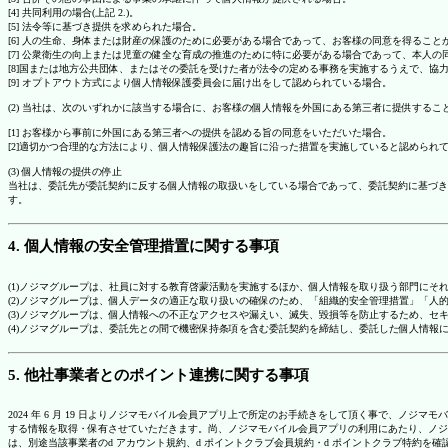
[4] 共同利用の場合(上記 2.)。
[5] 法令等に基づき提供を求められた場合。
[6] 人の生命、身体または財産の保護のために必要がある場合であって、お客様の同意を得ること
[7] 公衆衛生の向上または児童の健全な育成の推進のために特に必要がある場合であって、本人
[8]国または地方公共団体、またはその委託を受けた者が法令の定める事務を実施するうえで、
[9] オプトアウト方式により個人情報保護委員会に届け出をして認められている場合。
(2) 当社は、次のいずれかに該当する場合に、お客様の個人情報を外国にある第三者に提供するこ
[1] お客様から事前に外国にある第三者への提供を認める旨の同意をいただいた場合。
[2]適切かつ合理的な方法により、個人情報保護法の趣旨に沿った措置を実施していると認められ
(3) 個人情報の提供の停止
当社は、委託先が委託契約に反する個人情報の取扱いをしている場合であって、委託契約に基づき
す。
4. 個人情報の安全管理措置に関する事項
(1)ノジマグループは、社員に対する教育啓蒙活動を実施するほか、個人情報を取り扱う部門にそ
(2)ノジマグループは、個人データの適正な取り扱いの確保のため、「組織的安全管理措置」「
(3)ノジマグループは、個人情報への不正なアクセスや漏えい、滅失、毀損等を防止するため、セ
(4)ノジマグループは、委託先との間で機密保持条項を含む委託契約を締結し、委託した個人情
5. 他社事業者とのポイント連携に関する事項
2024 年 6 月 19 日よりノジマモバイル会員アプリ上で所定のお手続きをして頂く事で、ノ
する情報を取得・保有させていただきます。尚、ノジマモバイル会員アプリの利用にあたり、ノジ
は、別途当該事業者のd アカウント規約、d ポイントクラブ会員規約・d ポイントクラブ特約を