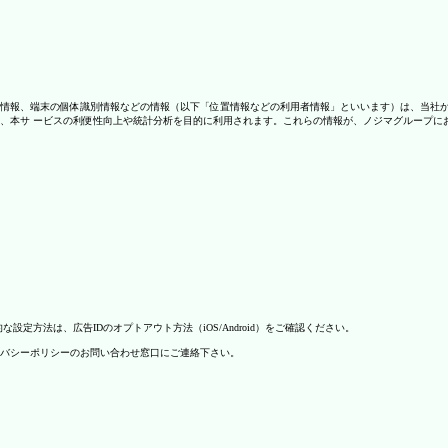
情報、端末の個体識別情報などの情報（以下「位置情報などの利用者情報」といいます）は、当社
、本サ ービスの利便性向上や統計分析を目的に利用されます。これらの情報が、ノジマグループに
方法は、広告IDのオプトアウト方法（iOS/Android）をご確認ください。
バシーポリシーのお問い合わせ窓口にご連絡下さい。