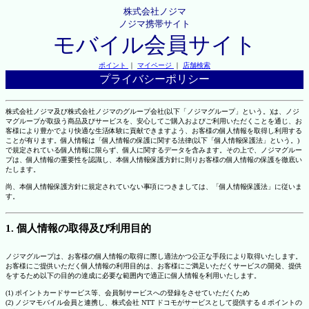
株式会社ノジマ
ノジマ携帯サイト
モバイル会員サイト
ポイント
｜
マイページ
｜
店舗検索
プライバシーポリシー
株式会社ノジマ及び株式会社ノジマのグループ会社(以下「ノジマグループ」という。)は、ノジ
マグループが取扱う商品及びサービスを、安心してご購入およびご利用いただくことを通じ、お
客様により豊かでより快適な生活体験に貢献できますよう、お客様の個人情報を取得し利用する
ことが有ります。個人情報は「個人情報の保護に関する法律(以下「個人情報保護法」という。)
で規定されている個人情報に限らず、個人に関するデータを含みます。その上で、ノジマグルー
プは、個人情報の重要性を認識し、本個人情報保護方針に則りお客様の個人情報の保護を徹底い
たします。
尚、本個人情報保護方針に規定されていない事項につきましては、「個人情報保護法」に従いま
す。
1. 個人情報の取得及び利用目的
ノジマグループは、お客様の個人情報の取得に際し適法かつ公正な手段により取得いたします。
お客様にご提供いただく個人情報の利用目的は、お客様にご満足いただくサービスの開発、提供
をするため以下の目的の達成に必要な範囲内で適正に個人情報を利用いたします。
(1) ポイントカードサービス等、会員制サービスへの登録をさせていただくため
(2) ノジマモバイル会員と連携し、株式会社 NTT ドコモがサービスとして提供する d ポイントの