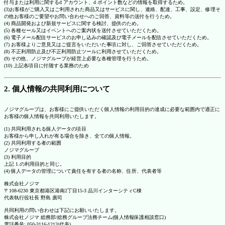
付与または利用に関するd アカウント、d ポイント数などの情報を取得するため。
(3)お客様がご購入又はご利用された商品又はサービスに関し、連絡、配達、工事、設定、修理そ
の他お客様のご要望やお問い合わせへのご回答、資料等の送付を行うため。
(4) 商品開発および新規サービスに関する検討、提供のため。
(5) 各種セール又はイベントへのご案内状を送付させていただくため。
(6) 電子メール配信サービスのお申し込みの確認及び電子メールを配信させていただくため。
(7) お客様よりご意見又はご提言をいただいた事項に対し、ご回答させていただくため。
(8) 不正利用防止及び不正利用防止ツールに利用させていただくため。
(9) その他、ノジマグループが経営上必要な各種管理を行うため。
(10) 上記各項目に付随する業務のため
2. 個人情報の共同利用について
ノジマグループは、お客様にご提供いただく個人情報の利用目的の達成に必要な範囲内で適正に
お客様の個人情報を共同利用いたします。
(1) 共同利用される個人データの項目
お客様から申し入れが有る場合を除き、全ての個人情報。
(2) 共同利用する者の範囲
ノジマグループ
(3) 利用目的
上記 1.の利用目的と同じ。
(4) 個人データの管理について責任を有する者の名称、住所、代表者等
株式会社ノジマ
〒108-6230 東京都港区港南2丁目15-3 品川インターシティC棟
代表執行役社長 野島 廣司
共同利用の問い合わせは下記にお願いいたします。
株式会社ノジマ 総務部/総務グループ法務チーム(個人情報保護相談窓口)
電話番号: 050-3116-1212(代表)