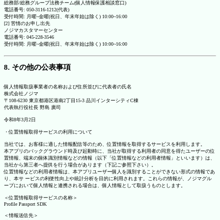
総務部/総務グループ法務チーム(個人情報保護相談窓口)
電話番号: 050-3116-1212(代表)
受付時間: 月曜~金曜(祝日、年末年始は除く) 10:00~16:00
[2] 苦情のお申し出先
ノジマカスタマーセンター
電話番号: 045-228-3546
受付時間: 月曜~金曜(祝日、年末年始は除く) 10:00~16:00
8. その他の公表事項
個人情報取扱事業者の名称および住所並びに代表者の氏名
株式会社ノジマ
〒108-6230 東京都港区港南2丁目15-3 品川インターシティC棟
代表執行役社長 野島 廣司
令和8年3月2日
・位置情報取得サービスの利用について
当社では、お客様に適した情報配信等のため、位置情報を取得するサービスを利用します。
本アプリのバックグラウンド時及び起動時に、当社が取得する利用者の同意を得たユーザーの位
置情報、端末の個体識別情報などの情報（以下「位置情報などの利用者情報」といいます）は、
当社から第三者へ提供を行う場合があります（下記ご参照下さい）。
位置情報などの利用者情報は、本アプリユーザー個人を識別することができない形式の情報であ
り、本サ ービスの利便性向上や統計分析を目的に利用されます。これらの情報が、ノジマグル
ープにおいて個人情報と連携される場合は、個人情報として取扱うものとします。
＜位置情報取得サービスの名称＞
Profile Passport SDK
＜情報送信先＞