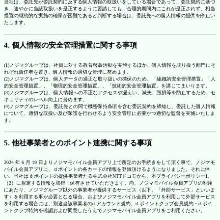
当社は、委託先が委託契約に反する個人情報の取扱いをしている場合であって、委託契約に基づ
き、速やかに当該取扱いを是正するように要請しても、合理的期間内にこれが是正されず、相当
措置の継続的な実施の確保が困難であると判断する場合は、委託先への個人情報の提供を停止い
たします。
4. 個人情報の安全管理措置に関する事項
(1)ノジマグループは、社員に対する教育啓蒙活動を実施するほか、個人情報を取り扱う部門にそ
れぞれ責任者を置き、個人情報の適切な管理に努めます。
(2)ノジマグループは、個人データの適正な取り扱いの確保のため、「組織的安全管理措置」「人
的安全管理措置」、「物理的安全管理措置」、「技術的安全管理措置」を講じてまいります。
(3)ノジマグループは、個人情報への不正なアクセスや漏えい、滅失、毀損等を防止するため、セ
キュリティのレベル向上に努めます。
(4)ノジマグループは、委託先との間で機密保持条項を含む委託契約を締結し、委託した個人情報
について、適切な取扱い及び保護を行わせるよう安全管理に必要かつ適切な監督を実施いたしま
す。
5. 他社事業者とのポイント連携に関する事項
2024 年 6 月 19 日よりノジマモバイル会員アプリ上で所定のお手続きをして頂く事で、ノジマモ
バイル会員アプリに、ｄポイントの各カードの情報を登録頂けるようになりました。それに伴
い、当社は d ポイントの提供事業者たる株式会社NTTドコモから、本プライバシーポリシー1.
（2）に規定する情報を取得・保有させていただきます。尚、ノジマモバイル会員アプリの利用
にあたり、ノジマグループ以外の事業者が提供するサービス（以下、「外部サービス」といいま
す）を利用する事が必要となる場合、およびノジマモバイル会員アプリを利用して外部サービス
を利用する場合には、別途当該事業者のd アカウント規約、d ポイントクラブ会員規約・d ポイ
ントクラブ特約を確認および同意したうえでノジマモバイル会員アプリをご利用ください。