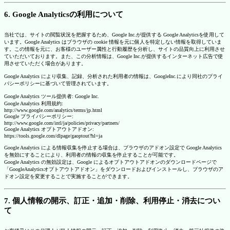
6. Google Analyticsの利用について
当社では、サイトの閲覧状況を把握するため、Google Inc.が提供する Google Analyticsを使用して
います。Google Analytics はブラウザの cookie 情報を元に個人を特定しない情報を取得していま
す。この情報を元に、お客様のユーザー属性と行動履歴を分析し、サイトの品質向上に利用させ
ていただいております。また、この分析情報は、Google Inc.が提供するインターネット広告で使
用させていただく場合があります。
Google Analytics により収集、記録、分析された利用者の情報は、GoogleInc.により同社のプライ
バシーポリシーに基づいて管理されています。
Google Analytics ツール提供者: Google Inc.
Google Analytics 利用規約:
http://www.google.com/analytics/terms/jp.html
Google プライバシーポリシー:
http://www.google.com/intl/ja/policies/privacy/partners/
Google Analytics オプトアウトアドオン:
https://tools.google.com/dlpage/gaoptout?hl=ja
Google Analytics による情報収集を停止する場合は、ブラウザのアドオン設定で Google Analytics
を無効にすることにより、利用者の情報の収集を停止することが可能です。
Google Analytics の無効設定は、Google によるオプトアウトアドオンのダウンロードページで
「GoogleAnalyticsオプトアウトアドオン」をダウンロードおよびインストールし、ブラウザのア
ドオン設定を変更することで実施することができます。
7. 個人情報の開示、訂正・追加・削除、利用停止・消去につい
て