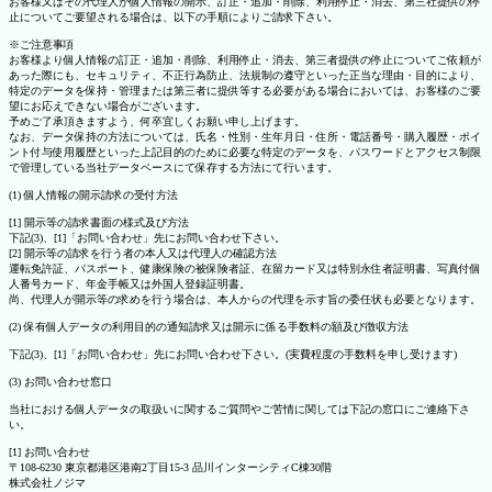
お客様又はその代理人が個人情報の開示、訂正・追加・削除、利用停止・消去、第三社提供の停
止についてご要望される場合は、以下の手順によりご請求下さい。
※ご注意事項
お客様より個人情報の訂正・追加・削除、利用停止・消去、第三者提供の停止についてご依頼が
あった際にも、セキュリティ、不正行為防止、法規制の遵守といった正当な理由・目的により、
特定のデータを保持・管理または第三者に提供等する必要がある場合においては、お客様のご要
望にお応えできない場合がございます。
予めご了承頂きますよう、何卒宜しくお願い申し上げます。
なお、データ保持の方法については、氏名・性別・生年月日・住所・電話番号・購入履歴・ポイ
ント付与使用履歴といった上記目的のために必要な特定のデータを、パスワードとアクセス制限
で管理している当社データベースにて保存する方法にて行います。
(1) 個人情報の開示請求の受付方法
[1] 開示等の請求書面の様式及び方法
下記(3)、[1]「お問い合わせ」先にお問い合わせ下さい。
[2] 開示等の請求を行う者の本人又は代理人の確認方法
運転免許証、パスポート、健康保険の被保険者証、在留カード又は特別永住者証明書、写真付個
人番号カード、年金手帳又は外国人登録証明書。
尚、代理人が開示等の求めを行う場合は、本人からの代理を示す旨の委任状も必要となります。
(2) 保有個人データの利用目的の通知請求又は開示に係る手数料の額及び徴収方法
下記(3)、[1]「お問い合わせ」先にお問い合わせ下さい。(実費程度の手数料を申し受けます)
(3) お問い合わせ窓口
当社における個人データの取扱いに関するご質問やご苦情に関しては下記の窓口にご連絡下さ
い。
[1] お問い合わせ
〒108-6230 東京都港区港南2丁目15-3 品川インターシティC棟30階
株式会社ノジマ