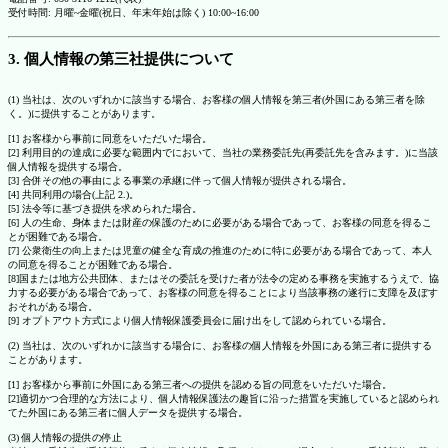
受付時間: 月曜~金曜(祝日、年末年始は除く) 10:00~16:00
3. 個人情報の第三社提供について
(1) 当社は、次のいずれかに該当する場合、お客様の個人情報を第三者(外国にある第三者を除
く。)に提供することがあります。
[1] お客様から事前に同意をいただいた場合。
[2] 利用目的の達成に必要な範囲内でにおいて、当社の業務委託先(再委託先を含みます。)に当該
個人情報を提供する場合。
[3] 合併その他の事由による事業の承継に伴って個人情報が提供される場合。
[4] 共同利用の場合(上記 2.)。
[5] 法令等に基づき提供を求められた場合。
[6] 人の生命、身体または財産の保護のために必要がある場合であって、お客様の同意を得るこ
とが困難である場合。
[7] 公衆衛生の向上または児童の健全な育成の推進のために特に必要がある場合であって、本人
の同意を得ることが困難である場合。
[8]国または地方公共団体、またはその委託を受けた者が法令の定める事務を実施するうえで、協
力する必要がある場合であって、お客様の同意を得ることにより当該事務の遂行に支障を及ぼす
おそれがある場合。
[9] オプトアウト方式により個人情報保護委員会に届け出をして認められている場合。
(2) 当社は、次のいずれかに該当する場合に、お客様の個人情報を外国にある第三者に提供する
ことがあります。
[1] お客様から事前に外国にある第三者への提供を認める旨の同意をいただいた場合。
[2]適切かつ合理的な方法により、個人情報保護法の趣旨に沿った措置を実施していると認められ
てた外国にある第三者に個人データを提供する場合。
(3) 個人情報の提供の停止